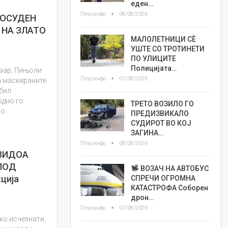
еден…
Плусинфо
08/08/2026
 ОСУДЕН
 НА ЗЛАТО
МАЛОЛЕТНИЦИ СÈ
УШТЕ СО ТРОТИНЕТИ
ПО УЛИЦИТЕ
Полицијата…
ивар, Пињоли
Плусинфо
07/08/2026
а маскираните
бил
одно го
ТРЕТО ВОЗИЛО ГО
о.
ПРЕДИЗВИКАЛО
СУДИРОТ ВО КОЈ
ЗАГИНА…
Плусинфо
08/08/2026
 ВИДОА
 ПОД
ВОЗАЧ НА АВТОБУС
ција
СПРЕЧИ ОГРОМНА
КАТАСТРОФА Соборен
дрон…
Плусинфо
07/08/2026
ко исчезнати,