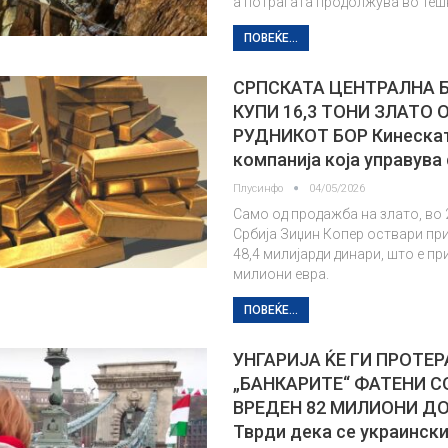
а потрагата продолжува во теш
ПОВЕЌЕ...
СРПСКАТА ЦЕНТРАЛНА 
КУПИ 16,3 ТОНИ ЗЛАТО 
РУДНИКОТ БОР Кинеска
компанија која управува
Плусинфо
04/05/2026
Само од продажба на злато, во 
Србија Зиџин Копер оствари пр
48,4 милијарди динари, што е п
милиони евра.
ПОВЕЌЕ...
УНГАРИЈА ЌЕ ГИ ПРОТЕР
„БАНКАРИТЕ“ ФАТЕНИ С
ВРЕДЕН 82 МИЛИОНИ Д
Тврди дека се украинск