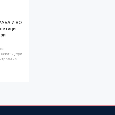
АУБА И ВО
есетици
ари
доа
 накит и дури
онтроли на