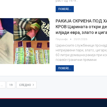
раст од 1979…
ПОВЕЌЕ...
РАКИЈА СКРИЕНА ПОД Х
КРОВ Царината откри д
илјади евра, злато и циг
Плусинфо
20/01/2026
Царинските службеници пронај
непријавени пари, злато, цигари,
60 литри домашна ракија при к
повеќе гранични премини.
ПОВЕЌЕ...
…
19
СЛЕДНО