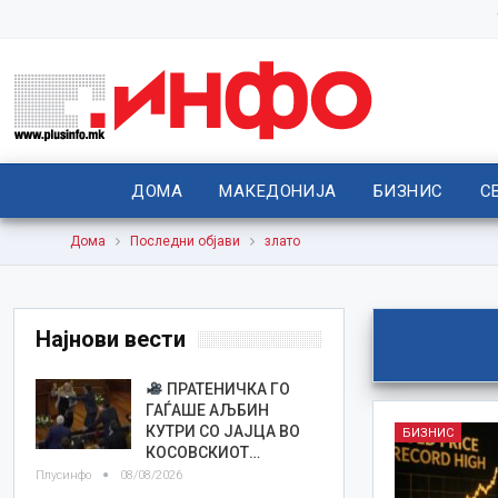
ДОМА
МАКЕДОНИЈА
БИЗНИС
С
Дома
Последни објави
злато
Најнови вести
ПРАТЕНИЧКА ГО
ГАЃАШЕ АЉБИН
КУТРИ СО ЈАЈЦА ВО
БИЗНИС
КОСОВСКИОТ…
Плусинфо
08/08/2026