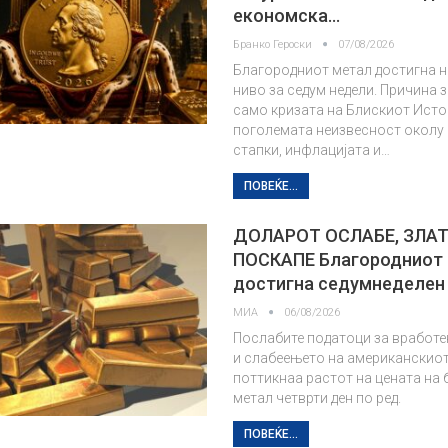
економска…
Бранко Героски
07/08/2026
Благородниот метал достигна н
ниво за седум недели. Причина з
само кризата на Блискиот Исток,
поголемата неизвесност околу
стапки, инфлацијата и…
ПОВЕЌЕ...
ДОЛАРОТ ОСЛАБЕ, ЗЛА
ПОСКАПЕ Благородниот
достигна седумнеделен
МИА
06/08/2026
Послабите податоци за вработе
и слабеењето на американскиот
поттикнаа растот на цената на
метал четврти ден по ред.
ПОВЕЌЕ...