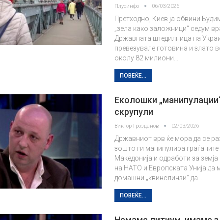
Плусинфо
06/03/2026
Претходно, Киев ја обвини Буди
„зела како заложници“ седум в
Државната штедилница на Украи
превезувале готовина и злато в
околу 82 милиони…
ПОВЕЌЕ...
Еколошки „манипулации“
скрупули
Виктор Грозданов
02/03/2026
Државниот врв ќе мора да се ра
зошто ги манипулира граѓаните
Македонија и одработи за земја 
на НАТО и Европската Унија да 
домашни „квинслинзи“ да…
ПОВЕЌЕ...
Немаме литиум, имаме з