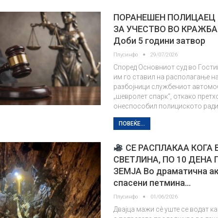
ПОРАНЕШЕН ПОЛИЦАЕЦ
ЗА УЧЕСТВО ВО КРАЖБА
Доби 5 години затвор
Плусинфо
29/07/2026
Според Основниот суд во Гост
им го ставил на располагање н
разбојници службениот автомо
„шевролет спарк“, откако претх
онеспособил полициското ради
ПОВЕЌЕ...
СЕ РАСПЛАКАА КОГА
СВЕТЛИНА, ПО 10 ДЕНА
ЗЕМЈА Во драматична ак
спасени петмина…
Плусинфо
01/06/2026
Двајца мажи сѐ уште се водат ка