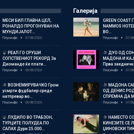
Галерија
МЕСИ БИЛ ГЛАВНА ЦЕЛ,
GREEN COAST 
РОНАЛДО ПРОГОНУВАН НА
NAMMOS HOTEL
МУНДИЈАЛОТ…
ВО…
Плусинфо
07/08/2026
Плусинфо
07/08
РЕАЛ ГО СРУШИ
ДУО ОД СОН
СОПСТВЕНИОТ РЕКОРД За
МАДОНА И КА
Диоманде ќе плати…
Прва заедничк
Плусинфо
06/08/2026
Плусинфо
07/08
ВОЗНЕМИРУВАЧКО Гром
МАДОНА СА
усмрти фудбалер среде
ОД ДЕНИС РО
натпревар во…
СПРЕМНА ДА 
Плусинфо
06/08/2026
Плусинфо
07/08
ЛУДИЛО ВО ТРАБЗОН,
НАМЕСТО СО
ТУРЦИТЕ ПОЛУДЕА ПО
КИНЕЗИТЕ СЕ 
САЛАХ Дури 25.000…
ЏИНОВСКИ ТИ