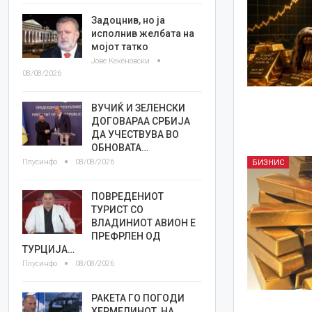
Задоцнив, но ја
исполнив желбата на
мојот татко
Јове Кекеновски
08/08/2026
ВУЧИЌ И ЗЕЛЕНСКИ
ДОГОВАРАА СРБИЈА
ДА УЧЕСТВУВА ВО
ОБНОВАТА…
Плусинфо
08/08/2026
БИЗНИС
ПОВРЕДЕНИОТ
ТУРИСТ СО
ВЛАДИНИОТ АВИОН Е
ПРЕФРЛЕН ОД
ТУРЦИЈА…
Плусинфо
08/08/2026
РАКЕТА ГО ПОГОДИ
ХЕРМЕЛИНОТ, НА