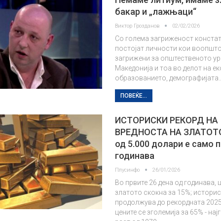
бакар и „лажњаци“
Виктор Грозданов
02/02/2026
Со голема загриженост конста
постојат личности кои воопшто
загрижени за општественото ур
Македонија и тоа во делот на е
образованието, демографијата
ПОВЕЌЕ...
ИСТОРИСКИ РЕКОРД НА
ВРЕДНОСТА НА ЗЛАТОТ
од 5.000 долари е само 
годинава
Плусинфо
26/01/2026
Во првите 26 дена од годинава, 
златото скокна за 15%; истори
продолжува до рекордната 2025
цените се зголемија за 65% - на