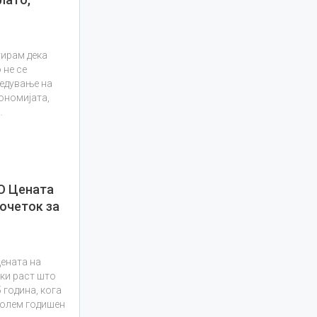
тирам дека
 не се
едување на
кономијата,
…
О Цената
почеток за
цената на
ски раст што
 година, кога
јголем годишен