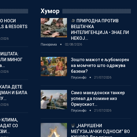
Хумор
ГО НОСИ
ПРИРОДНА ПРОТИВ
S & RESORTS
ВЕШТАЧКА
ИНТЕЛИГЕНЦИЈА • ЗНАЕ ЛИ
НЕКОЈ…
/2026
Панорама
02/08/2026
ИШТАТА:
ЈЛИ МИНОГ
Зошто мажот е љубоморен
а…
на момчето што одржува
базени?
/2026
Плусинфо
21/07/2026
КАЛА ДЕТЕ
ДМАН И БИЛА
Само македонски танкер
МУ…
успеал да помине низ
Ормускиот…
/2026
Плусинфо
21/07/2026
 КЛИМА,
ЛАДАТ СО
„НАРУШЕНИ
КВИ…
МЕЃУЗАЈАЧКИ ОДНОСИ“ ВО