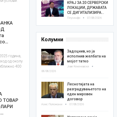
ки услови.
КРАЈ ЗА 20 СЕРВЕРСКИ
ЛОКАЦИИ, ДРЖАВАТА
СЕ ДИГИТАЛИЗИРА…
Плусинфо
07/08/2026
БАНКА
ОД
та
Колумни
 со…
Задоцнив, но ја
2025 година,
исполнив желбата на
мојот татко
иход од околу
риближно 400
Јове Кекеновски
08/08/2026
Леснотијата на
разградувањетото на
А
еден мировен
договор
О ТОВАР
Азис Положани
07/08/2026
ОЛАРИ
и…