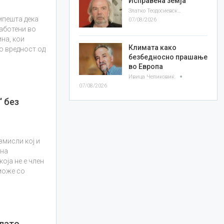
Исправена земја
Златко Теодосиевски
мпешта дека
07/08/2026
работени во
на, кои
Климата како
о вредност од
безбедносно прашање
во Европа
Ивица Челиковиќ
07/08/2026
 без
змисли кој и
 на
која не е член
може со
лато,