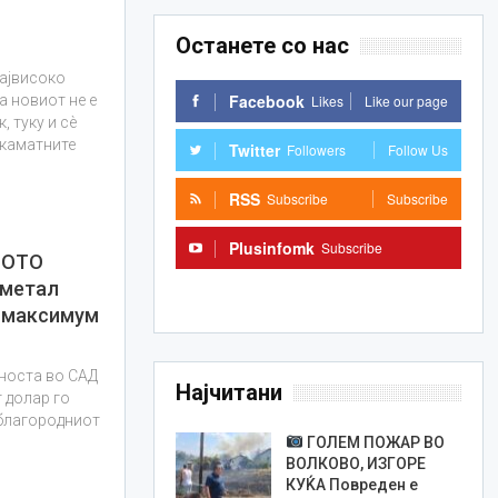
Останете со нас
ајвисоко
Facebook
Likes
Like our page
а новиот не е
 туку и сè
 каматните
Twitter
Followers
Follow Us
RSS
Subscribe
Subscribe
Plusinfomk
Subscribe
ТОТО
 метал
Subscribe
 максимум
носта во САД
Најчитани
 долар го
 благородниот
ГОЛЕМ ПОЖАР ВО
ВОЛКОВО, ИЗГОРЕ
КУЌА Повреден е