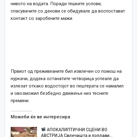
нивото на водата. Поради тешките услови,
спасувачите со денови се обидувале да воспостават
контакт со заробените мажи.
Првиот од преживеаните бил извлечен со помош на
нуркачи, додека останатите четворица успеале да
излезат откако водостојот во пештерата се намалил
и овозможил безбедно движење низ тесните
премини.
Можеби ќе ве интересира
АПОКАЛИПТИЧНИ СЦЕНИ ВО
АВСТРИЈА Свлечишта и поплави…