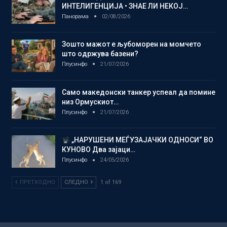
ИНТЕЛИГЕНЦИЈА • ЗНАЕ ЛИ НЕКОЈ…
Панорама
02/08/2026
Зошто мажот е љубоморен на момчето
што одржува базени?
Плусинфо
21/07/2026
Само македонски танкер успеал да помине
низ Ормускиот…
Плусинфо
21/07/2026
„НАРУШЕНИ МЕЃУЗАЈАЧКИ ОДНОСИ“ ВО
КУНОВО Два зајаци…
Плусинфо
24/05/2026
ПРЕТХОДНО
СЛЕДНО
1 of 169