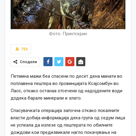
Фото: Принтскрин
753
Сподели
Петмина мажи беа спасени по десет дена минати во
поплавена пештера во провинцијата Ксајсомбун во
Лаос, откако останаа отсечени од надојдените води
додека барале минерали и злато.
Спасувачката операција започна откако локалните
власти добија информација дека група од седум лица
не успеала да излезе од пештерата по обилните
дождови кои предизвикале нагло покачување на