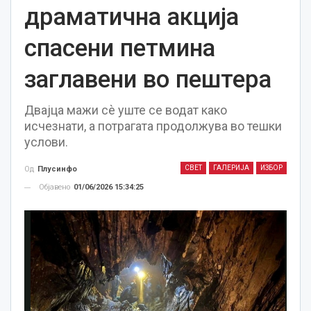
драматична акција
спасени петмина
заглавени во пештера
Двајца мажи сѐ уште се водат како
исчезнати, а потрагата продолжува во тешки
услови.
СВЕТ
ГАЛЕРИЈА
ИЗБОР
Од
Плусинфо
Објавено
01/06/2026 15:34:25