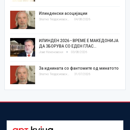
Илинденски асоцијации
Златко Теодосиевски
04/08/2026
ИЛИНДЕН 2026 • ВРЕМЕ Е МАКЕДОНИЈА
ДА ЗБОРУВА СО ЕДЕН ГЛАС…
Јове Кекеновски
03/08/2026
За иднината со фантомите од минатото
Златко Теодосиевски
31/07/2026