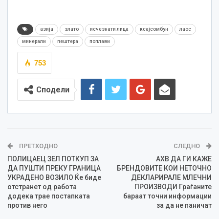
азија
злато
исчезнати лица
ксајсомбун
лаос
минерали
пештера
поплави
753
Сподели
ПРЕТХОДНО
СЛЕДНО
ПОЛИЦАЕЦ ЗЕЛ ПОТКУП ЗА
АХВ ДА ГИ КАЖЕ
ДА ПУШТИ ПРЕКУ ГРАНИЦА
БРЕНДОВИТЕ КОИ НЕТОЧНО
УКРАДЕНО ВОЗИЛО Ќе биде
ДЕКЛАРИРАЛЕ МЛЕЧНИ
отстранет од работа
ПРОИЗВОДИ Граѓаните
додека трае постапката
бараат точни информации
против него
за да не паничат