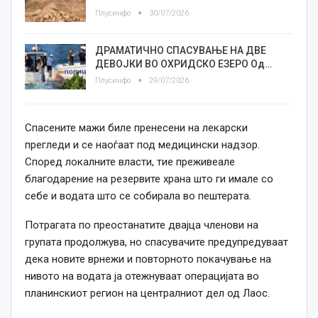
Плусинфо
30/07/2026
ДРАМАТИЧНО СПАСУВАЊЕ НА ДВЕ
ДЕВОЈКИ ВО ОХРИДСКО ЕЗЕРО Од…
Плусинфо
29/07/2026
Спасените мажи биле пренесени на лекарски
прегледи и се наоѓаат под медицински надзор.
Според локалните власти, тие преживеале
благодарение на резервите храна што ги имале со
себе и водата што се собирала во пештерата.
Потрагата по преостанатите двајца членови на
групата продолжува, но спасувачите предупредуваат
дека новите врнежи и повторното покачување на
нивото на водата ја отежнуваат операцијата во
планинскиот регион на централниот дел од Лаос.