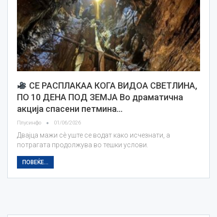
СЕ РАСПЛАКАА КОГА ВИДОА СВЕТЛИНА,
ПО 10 ДЕНА ПОД ЗЕМЈА Во драматична
акција спасени петмина…
Плусинфо
01/06/2026
Двајца мажи сѐ уште се водат како исчезнати, а
потрагата продолжува во тешки услови.
ПОВЕЌЕ...