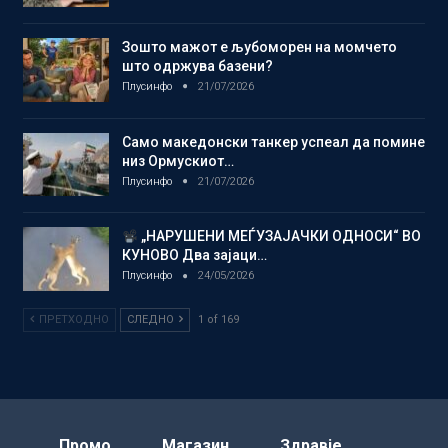
Зошто мажот е љубоморен на момчето
што одржува базени?
Плусинфо
21/07/2026
Само македонски танкер успеал да помине
низ Ормускиот…
Плусинфо
21/07/2026
„НАРУШЕНИ МЕЃУЗАЈАЧКИ ОДНОСИ“ ВО
КУНОВО Два зајаци…
Плусинфо
24/05/2026
ПРЕТХОДНО
СЛЕДНО
1 of 169
Промо
Магазин
Здравје