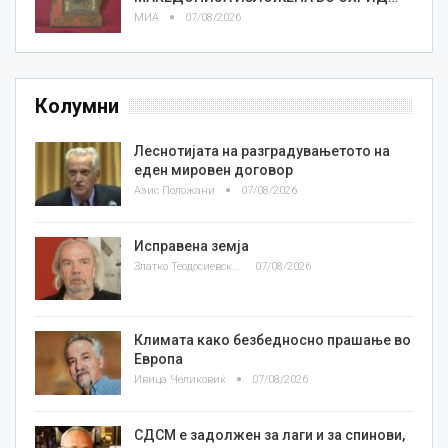
МИА
07/08/2026
Колумни
Леснотијата на разградувањетото на
еден мировен договор
Азис Положани
07/08/2026
Исправена земја
Златко Теодосиевски
07/08/2026
Климата како безбедносно прашање во
Европа
Ивица Челиковиќ
07/08/2026
СДСМ е задолжен за лаги и за спинови,