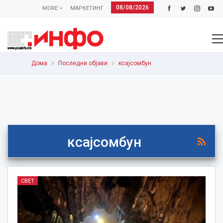
08/08/2026
MORE
МАРКЕТИНГ
Дома
Последни објави
ксајсомбун
ксајсомбун
СВЕТ