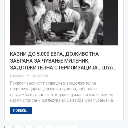
КАЗНИ ДО 5.000 ЕВРА, ДОЖИВОТНА
ЗАБРАНА ЗА ЧУВАЊЕ МИЛЕНИК,
ЗАДОЛЖИТЕЛНА СТЕРИЛИЗАЦИЈА… Што…
Плусинфо
01/05/2026
Предлог-законот предвидува и задолжителна
стерилизација на домашни кучиња, забрана за
продажба и давање на подарок домашни миленици од
нерегистрирани одгледувачи. Се забранува чување на…
ПОВЕЌЕ...