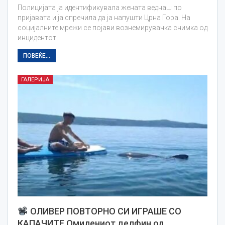
Полицијата ја идентификувала жената веднаш по
пријавата и ја спречила да ја напушти Црна Гора. На
социјалните мрежи се појави вознемирувачка снимка од
инцидентот.
ПОВЕЌЕ...
ГАЛЕРИЈА
ОЛИВЕР ПОВТОРНО СИ ИГРАШЕ СО
КАПАЧИТЕ Омилениот делфин од