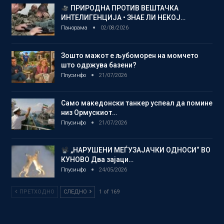
ПРИРОДНА ПРОТИВ ВЕШТАЧКА
ИНТЕЛИГЕНЦИЈА • ЗНАЕ ЛИ НЕКОЈ…
Панорама
02/08/2026
Зошто мажот е љубоморен на момчето
што одржува базени?
Плусинфо
21/07/2026
Само македонски танкер успеал да помине
низ Ормускиот…
Плусинфо
21/07/2026
„НАРУШЕНИ МЕЃУЗАЈАЧКИ ОДНОСИ“ ВО
КУНОВО Два зајаци…
Плусинфо
24/05/2026
ПРЕТХОДНО
СЛЕДНО
1 of 169