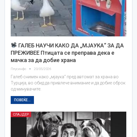
ГАЛЕБ НАУЧИ КАКО ДА „МЈАУКА“ ЗА ДА
ПРЕЖИВЕЕ Птицата се преправа дека е
мачка за да добие храна
Плусинфо
20/05/2026
Галеб снимен како „мјаука“ пред автомат за храна во
Турција, во обид да привлече внимание и да добие оброк
од минувачите.
ПОВЕЌЕ...
СЛАЈДЕР