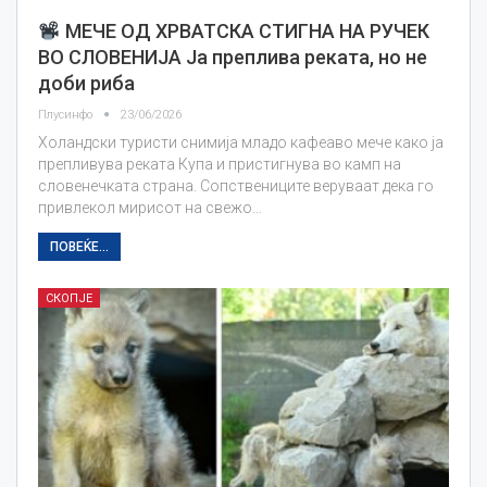
МЕЧЕ ОД ХРВАТСКА СТИГНА НА РУЧЕК
ВО СЛОВЕНИЈА Ја преплива реката, но не
доби риба
Плусинфо
23/06/2026
Холандски туристи снимија младо кафеаво мече како ја
препливува реката Купа и пристигнува во камп на
словенечката страна. Сопствениците веруваат дека го
привлекол мирисот на свежо…
ПОВЕЌЕ...
СКОПЈЕ