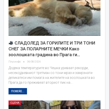
СЛАДОЛЕД ЗА ГОРИЛИТЕ И ТРИ ТОНИ
СНЕГ ЗА ПОЛАРНИТЕ МЕЧКИ Како
зоолошката градина во Прага ги…
Плусинфо
06/08/2026
Додека температурите во Чешка уриваат рекорди,
несекојдневниот третман со тони мраз и замрзнати
деликатеси им помага на жителите на зоолошката во
Прага да го преживеат вториот пик на…
ПОВЕЌЕ...
СЦЕНА