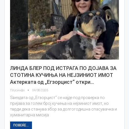
ЛИНДА БЛЕР ПОД ИСТРАГА ПО ДОЈАВА ЗА
СТОТИНА КУЧИЊА НА НЕЈЗИНИОТ ИМОТ
Актерката од „Егзорцист“ откри…
Плусинфо
04/08/2026
Ѕвездата од „Егзорцист“ се најде под проверка по
пријава за голем број кучиња на нејзиниот имот, но
тврди дека станува збор за долгогодишна спасувачка и
хуманитарна мисија
ПОВЕЌЕ...