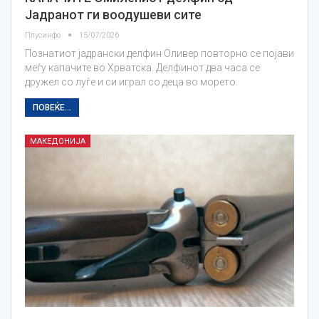
Јадранот ги воодушеви сите
Плусинфо
15/07/2026
Познатиот јадрански делфин Оливер повторно се појави
меѓу капачите во Хрватска. Делфинот два часа се
дружел со луѓе и си играл со деца во морето.
ПОВЕЌЕ...
МАКЕДОНИЈА