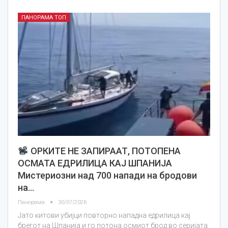
ПАНОРАМА ТОП
ОРКИТЕ НЕ ЗАПИРААТ, ПОТОПЕНА
ОСМАТА ЕДРИЛИЦА КАЈ ШПАНИЈА
Мистериозни над 700 напади на бродови
на…
Панорама
30/07/2026
Јато китови убијци повторно нападна едрилица кај
брегот на Шпанија и го потона осмиот брод во серијата