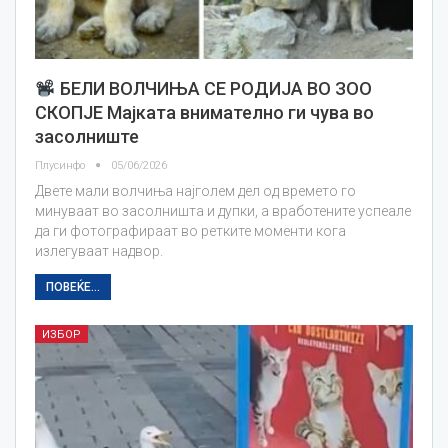
БЕЛИ ВОЛЧИЊА СЕ РОДИЈА ВО ЗОО
СКОПЈЕ Мајката внимателно ги чува во
засолниште
Плусинфо
05/06/2026
Двете мали волчиња најголем дел од времето го
минуваат во засолништа и дупки, а вработените успеале
да ги фотографираат во ретките моменти кога
излегуваат надвор.
ПОВЕЌЕ...
ИЗБОР