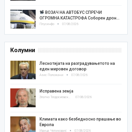
ВОЗАЧ НА АВТОБУС СПРЕЧИ
ОГРОМНА КАТАСТРОФА Соборен дрон…
Плусинфо
07/08/2026
Колумни
Леснотијата на разградувањетото на
еден мировен договор
Азис Положани
07/08/2026
Исправена земја
Златко Теодосиевски
07/08/2026
Климата како безбедносно прашање во
Европа
Ивица Челиковиќ
07/08/2026