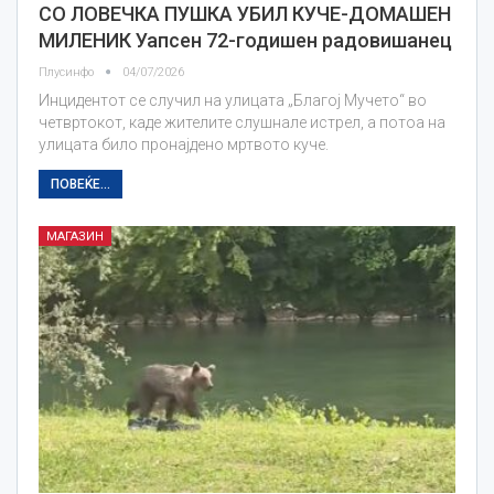
СО ЛОВЕЧКА ПУШКА УБИЛ КУЧЕ-ДОМАШЕН
МИЛЕНИК Уапсен 72-годишен радовишанец
Плусинфо
04/07/2026
Инцидентот се случил на улицата „Благој Мучето“ во
четвртокот, каде жителите слушнале истрел, а потоа на
улицата било пронајдено мртвото куче.
ПОВЕЌЕ...
МАГАЗИН