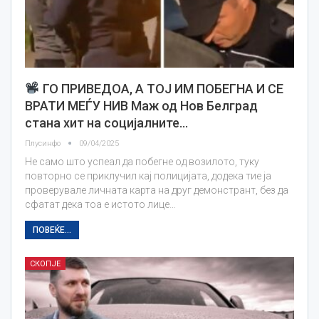
ГО ПРИВЕДОА, А ТОЈ ИМ ПОБЕГНА И СЕ
ВРАТИ МЕЃУ НИВ Маж од Нов Белград
стана хит на социјалните…
Плусинфо
09/04/2025
Не само што успеал да побегне од возилото, туку
повторно се приклучил кај полицијата, додека тие ја
проверувале личната карта на друг демонстрант, без да
сфатат дека тоа е истото лице…
ПОВЕЌЕ...
СКОПЈЕ