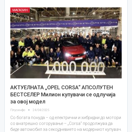
МАГАЗИН
АКТУЕЛНАТА „OPEL CORSA“ АПСОЛУТЕН
БЕСТСЕЛЕР Милион купувачи се одлучија
за овој модел
Плусинфо
24/04/2025
Со богата понуда – од електрични и хибридни до мотори
со внатрешно согорување – „Corsa“ продолжува да
биде автомобил за секојдневието на модерниот купувач.