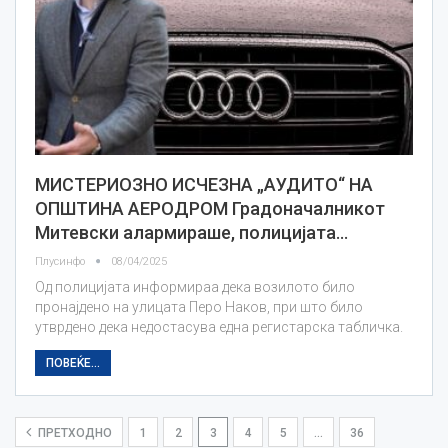
МИСТЕРИОЗНО ИСЧЕЗНА „АУДИТО“ НА
ОПШТИНА АЕРОДРОМ Градоначалникот
Митевски алармираше, полицијата…
Плусинфо
08/04/2025
Од полицијата информираа дека возилото било
пронајдено на улицата Перо Наков, при што било
утврдено дека недостасува една регистарска табличка.
ПОВЕЌЕ...
ПРЕТХОДНО
1
2
3
4
5
…
36