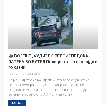
ВОЗЕШЕ „АУДИ“ ПО ВЕЛОИСПЕДСКА
ПАТЕКА ВО БУТЕЛ Полицијата го пронајде и
го казни
Плусинфо
24/04/2025
Веднаш од страна на Одделението за безбедност на
патниот сообраќај при СВР Скопје се преземени
соодветни мерки и активности при што е пронајден
возачот на возилото З.С.(43) и на истиот…
ПОВЕЌЕ...