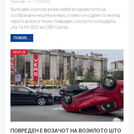
Плусинфо
17/04/2025
Уште еден скопски возач избегал од местото на
сообраќајна несреќа вчера, откако се судрил со мопед
чијшто возач е тешко повреден, соопшти полицијата.
„На 16.04.2025 во СВР Скопје…
ПОВЕЌЕ...
СКОПЈЕ
ПОВРЕДЕН Е ВОЗАЧОТ НА ВОЗИЛОТО ШТО