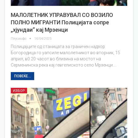
МАЛОЛЕТНИК УПРАВУВАЛ СО ВОЗИЛО
ПОЛНО МИГРАНТИ Полицијата сопре
„хјундаи“ кај Мрзенци
Плусинфо
16/04/2025
Полицајците од станицата за граничен надзор
Богородица го уапсиле малолетникот во вторник, 15
април, в0 20 часот во близина на мостот на
Серменинска река кај гевгелиското село Мрзенци.…
ПОВЕЌЕ...
ИЗБОР