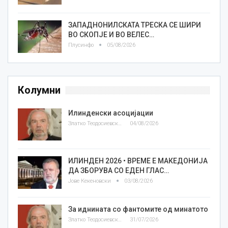
ЗАПАДНОНИЛСКАТА ТРЕСКА СЕ ШИРИ
ВО СКОПЈЕ И ВО ВЕЛЕС…
Плусинфо
05/08/2026
Колумни
Илинденски асоцијации
Златко Теодосиевски
04/08/2026
ИЛИНДЕН 2026 • ВРЕМЕ Е МАКЕДОНИЈА
ДА ЗБОРУВА СО ЕДЕН ГЛАС…
Јове Кекеновски
03/08/2026
За иднината со фантомите од минатото
Златко Теодосиевски
31/07/2026