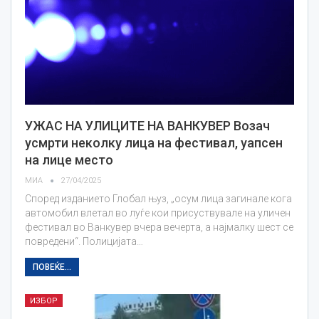
УЖАС НА УЛИЦИТЕ НА ВАНКУВЕР Возач
усмрти неколку лица на фестивал, уапсен
на лице место
МИА
27/04/2025
Според изданието Глобал њуз, „осум лица загинале кога
автомобил влетал во луѓе кои присуствувале на уличен
фестивал во Ванкувер вчера вечерта, а најмалку шест се
повредени“. Полицијата…
ПОВЕЌЕ...
ИЗБОР