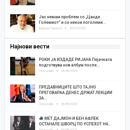
Јас немам проблем со „Цанде
Големиот“ и со некои поголеми…
Бранко Героски
30/07/2026
Најнови вести
РОКИ ЈА ИЗДАДЕ РИЈАНА Пејачката
подготвува нов албум после…
Плусинфо
06/08/2026
ПРЕДАВНИЦИТЕ ШТО ТАЈНО
ПРЕГОВАРАА ДЕНЕС ДРЖАТ ЛЕКЦИИ
ЗА…
Плусинфо
06/08/2026
МЕТ ДАЈМОН И БЕН АФЛЕК
ОСТАНАЛЕ ШВОРЦ ПО УСПЕХОТ НА…
Плусинфо
06/08/2026