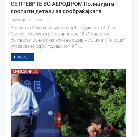
СЕ ПРЕВРТЕ ВО АЕРОДРОМ Полицијата
соопшти детали за сообраќајката
Плусинфо
16/04/2025
Возилото било управувано од 42-годишната В.Ш. од
Скопје. Несреќата се случила кон 18.20 часот на
булеварот Јане Сандански во судир меѓу „киата“ и „ауди“
управувано од 33-годишниот Ф.Т.,…
ПОВЕЌЕ...
МАКЕДОНИЈА