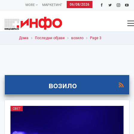
06/08/2026
MORE
МАРКЕТИНГ
Дома
Последни објави
возило
Page 3
возило
СВЕТ