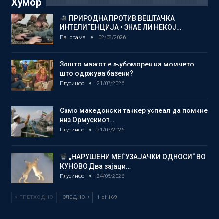
Хумор
ПРИРОДНА ПРОТИВ ВЕШТАЧКА
ИНТЕЛИГЕНЦИЈА • ЗНАЕ ЛИ НЕКОЈ…
Панорама
02/08/2026
Зошто мажот е љубоморен на момчето
што одржува базени?
Плусинфо
21/07/2026
Само македонски танкер успеал да помине
низ Ормускиот…
Плусинфо
21/07/2026
„НАРУШЕНИ МЕЃУЗАЈАЧКИ ОДНОСИ“ ВО
КУНОВО Два зајаци…
Плусинфо
24/05/2026
ПРЕТХОДНО
СЛЕДНО
1 of 169