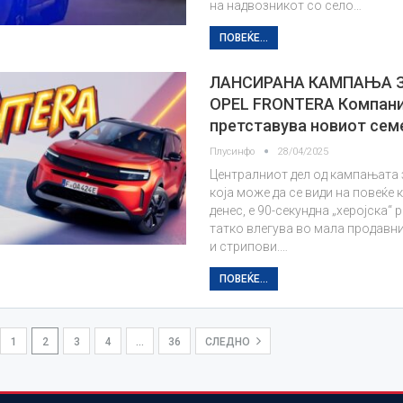
на надвозникот со село…
ПОВЕЌЕ...
ЛАНСИРАНА КАМПАЊА З
OPEL FRONTERA Компани
претставува новиот сем
Плусинфо
28/04/2025
Централниот дел од кампањата з
која може да се види на повеќе 
денес, е 90-секундна „херојска“
татко влегува во мала продавни
и стрипови.…
ПОВЕЌЕ...
1
2
3
4
…
36
СЛЕДНО