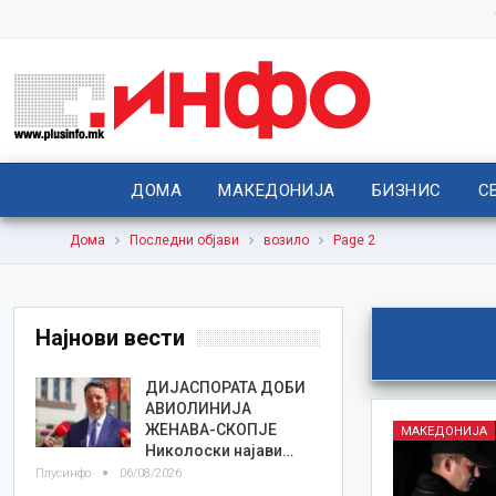
ДОМА
МАКЕДОНИЈА
БИЗНИС
С
Дома
Последни објави
возило
Page 2
Најнови вести
ДИЈАСПОРАТА ДОБИ
АВИОЛИНИЈА
ЖЕНАВА-СКОПЈЕ
МАКЕДОНИЈА
Николоски најави…
Плусинфо
06/08/2026