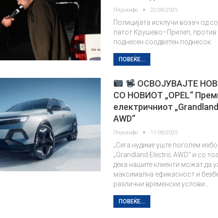
Плусинфо
22/06/2025
Полицијата исклучи возач од со
патот Крушево–Прилеп, против 
поднесен соодветен поднесок.
ПОВЕЌЕ...
ОСВОЈУВАЈТЕ НОВ
СО НОВИОТ „OPEL“ Прем
електричниот „Grandland 
AWD“
Плусинфо
11/06/2025
„Сега нудиме уште поголем избо
„Grandland Electric AWD“ и со т
дека нашите клиенти можат да 
максимална ефикасност и безб
различни временски услови…
ПОВЕЌЕ...