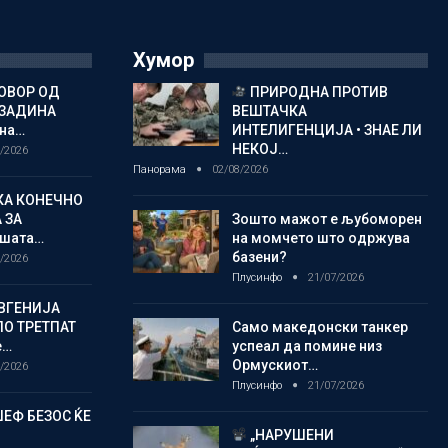
Хумор
ОВОР ОД
ПРИРОДНА ПРОТИВ
ОЗАДИНА
ВЕШТАЧКА
 на…
ИНТЕЛИГЕНЦИЈА • ЗНАЕ ЛИ
НЕКОЈ…
/2026
Панорама
02/08/2026
КА КОНЕЧНО
 ЗА
Зошто мажот е љубоморен
шата…
на момчето што одржува
базени?
/2026
Плусинфо
21/07/2026
ВГЕНИЈА
ПО ТРЕТПАТ
Само македонски танкер
е…
успеал да помине низ
Ормускиот…
/2026
Плусинфо
21/07/2026
ЏЕФ БЕЗОС ЌЕ
„НАРУШЕНИ