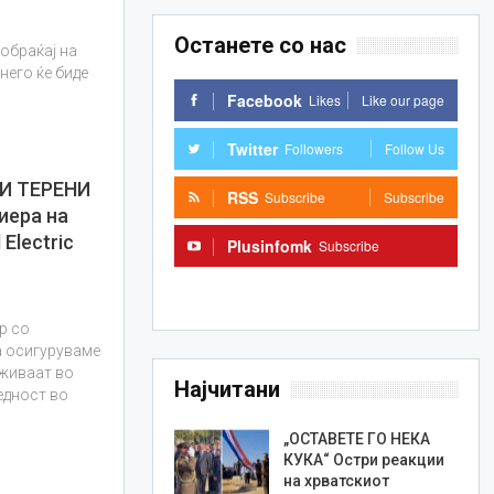
Останете со нас
обраќај на
него ќе биде
Facebook
Likes
Like our page
Twitter
Followers
Follow Us
И ТЕРЕНИ
RSS
Subscribe
Subscribe
иера на
Electric
Plusinfomk
Subscribe
Subscribe
р со
оа осигуруваме
уживаат во
Најчитани
едност во
„ОСТАВЕТЕ ГО НЕКА
КУКА“ Остри реакции
на хрватскиот