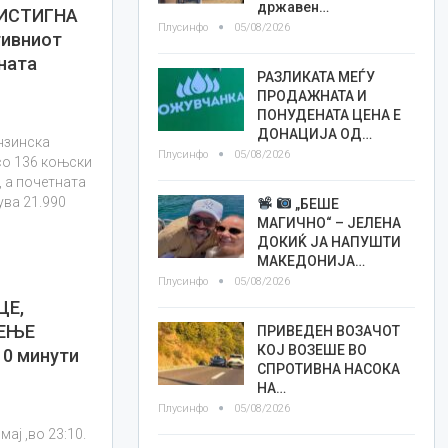
државен…
РИСТИГНА
Плусинфо
05/08/2026
ивниот
ната
РАЗЛИКАТА МЕЃУ
ПРОДАЖНАТА И
ПОНУДЕНАТА ЦЕНА Е
ДОНАЦИЈА ОД…
нзинска
Плусинфо
05/08/2026
со 136 коњски
, а почетната
сува 21.990
„БЕШЕ
МАГИЧНО“ – ЈЕЛЕНА
ДОКИЌ ЈА НАПУШТИ
МАКЕДОНИЈА…
Плусинфо
05/08/2026
ЦЕ,
ЖЕЊЕ
ПРИВЕДЕН ВОЗАЧОТ
КОЈ ВОЗЕШЕ ВО
10 минути
СПРОТИВНА НАСОКА
НА…
Плусинфо
05/08/2026
ај ,во 23:10.