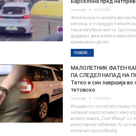
Барселона пред натпрев
Плусинфо
16/05/2025
Жената која го возела автомоб
уапсена, а според достапните 
таа ја изгубила свеста. Од поли
додаваат дека жената нема пре
криминално досие.
ПОВЕЌЕ...
МАЛОЛЕТНИК ФАТЕН КА
ПА СЛЕДЕЛ НАПАД НА 
Татко и син завршија во
тетовско
Плусинфо
15/05/2025
Инцидентот се случил откако п
затекнал малолетникот како уп
возило марка „Сеат Ибица“ со т
регистарски таблички, по што в
исклучил од сообраќај.