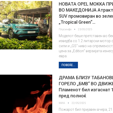
НОВАТА OPEL MOKKA П
ВО МАКЕДОНИЈА Атракт
SUV промовиран во зеле
„Tropical Green“…
Плусинфо
23/05/2025
Моделот беше претставен во бе
изведба со 1.2 литарски мотор 
сили и „GS“ ниво на опременост
цена за „Edition“ верзијата изне
евра.
ПОВЕЌЕ...
ДРАМА БЛИЗУ ТАБАНОВ
ГОРЕЛО „БМВ“ ВО ДВИ
Пламенот бил изгаснат 
пред полноќ
МИА
22/05/2025
Пожарот бил пријавен вчера, 21 м