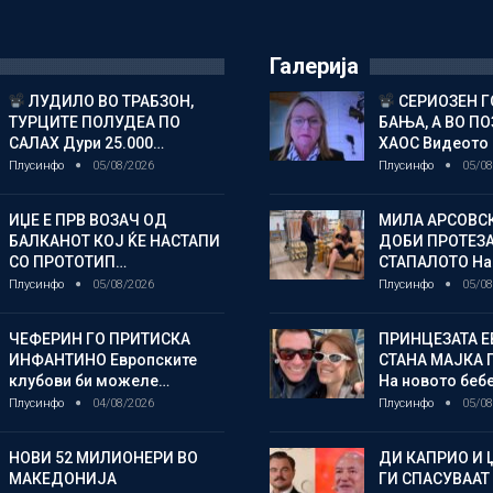
Галерија
ЛУДИЛО ВО ТРАБЗОН,
СЕРИОЗЕН Г
ТУРЦИТЕ ПОЛУДЕА ПО
БАЊА, А ВО П
САЛАХ Дури 25.000…
ХАОС Видеото
Плусинфо
05/08/2026
Плусинфо
05/08
ИЏЕ Е ПРВ ВОЗАЧ ОД
МИЛА АРСОВС
БАЛКАНОТ КОЈ ЌЕ НАСТАПИ
ДОБИ ПРОТЕЗА
СО ПРОТОТИП…
СТАПАЛОТО На
Плусинфо
05/08/2026
Плусинфо
05/08
ЧЕФЕРИН ГО ПРИТИСКА
ПРИНЦЕЗАТА Е
ИНФАНТИНО Европските
СТАНА МАЈКА 
клубови би можеле…
На новото беб
Плусинфо
04/08/2026
Плусинфо
05/08
НОВИ 52 МИЛИОНЕРИ ВО
ДИ КАПРИО И 
МАКЕДОНИЈА
ГИ СПАСУВААТ