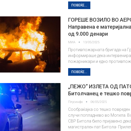
ПОВЕЌЕ...
ГОРЕШЕ ВОЗИЛО ВО АЕ
Направена е материјалн
од 9.000 денари
МИА
13/05/2025
Противпожарната бригада на Гр
информираше дека интервенирал
пожарникари и едно противпож
ПОВЕЌЕ...
„ПЕЖО“ ИЗЛЕТА ОД ПАТ
Битолчанец е тешко пов
Плусинфо
06/05/2025
Сообраќајка со тешко повреден 
случи попладнево во Могила. В
СВР Битола било пријавено дека
магистрален пат Битола- Прилеп