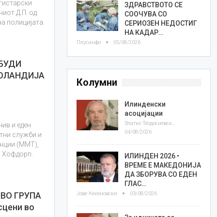
гистарски
ЗДРАВСТВОТО СЕ
иот Д.П. од
СООЧУВА СО
на полицијата.
СЕРИОЗЕН НЕДОСТИГ
НА КАДАР…
Плусинфо
05/08/2026
ЗБУДИ
ХОЛАНДИЈА
Колумни
Илинденски
асоцијации
Златко Теодосиевски
нив и еден
04/08/2026
итни служби и
енции (ММТ),
а Хофдорп.
ИЛИНДЕН 2026 •
ВРЕМЕ Е МАКЕДОНИЈА
ДА ЗБОРУВА СО ЕДЕН
ГЛАС…
Јове Кекеновски
03/08/2026
ВО ГРУПА
цени во