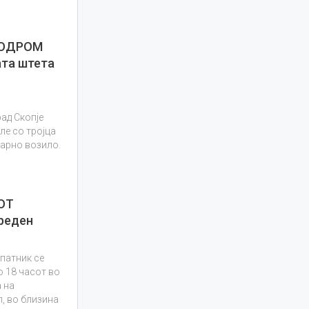
РОДРОМ
ата штета
ад Скопје
е со тројца
арно возило.
ОТ
реден
патник се
о 18 часот во
 на
, во близина