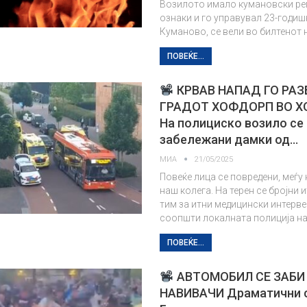
Возилото имало кумановски ре
ознаки и го управувал 23-годишн
Куманово, се вели во билтенот 
ПОВЕЌЕ...
КРВАВ НАПАД ГО РА
ГРАДОТ ХОФДОРП ВО 
На полициско возило се
забележани дамки од…
МИА
21/05/2025
Повеќе лица се повредени, меѓу 
наш колега. На терен се бројни 
тим за итни медицински интерв
соопшти локалната полиција н
ПОВЕЌЕ...
АВТОМОБИЛ СЕ ЗАБИ 
НАВИВАЧИ Драматични с