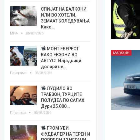
СПИЈАТ НА БАЛКОНИ
ИЛИ ВО ХОТЕЛИ,
ЗЕМААТ БОЛЕДУВАЊА
Како…
МИА
06/08/2026
МОНТ ЕВЕРЕСТ
МАГАЗИН
КАКО ЕВЗОНИ ВО
АВГУСТ Илјадници
долари не…
Панорама
05/08/2026
ЛУДИЛО ВО
ТРАБЗОН, ТУРЦИТЕ
ПОЛУДЕА ПО САЛАХ
Дури 25.000…
Плусинфо
05/08/2026
ГРОМ УБИ
ФУДБАЛЕР НА ТЕРЕН И
ПОВРЕДИ 12 ИГРАЧИ