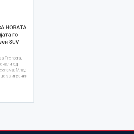
А НОВАТА
јата го
еен SUV
а Frontera,
канали од
 реклама: Млад
ца за играчки