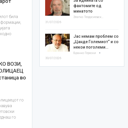
За иднината со
арот
фантомите од
минатото
илот била
Златко Теодосиевски
информации,
31/07/2026
цијата
тходно
Јас немам проблем со
„Цанде Големиот“ и со
некои поголеми…
Бранко Героски
30/07/2026
КО ВОЗИ,
ПОЛИЦАЕЦ
 станица во
олицаецот го
равува
етовски
еднаш го