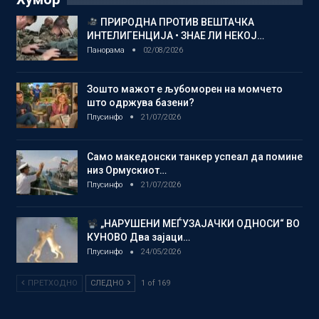
ПРИРОДНА ПРОТИВ ВЕШТАЧКА
ИНТЕЛИГЕНЦИЈА • ЗНАЕ ЛИ НЕКОЈ…
Панорама
02/08/2026
Зошто мажот е љубоморен на момчето
што одржува базени?
Плусинфо
21/07/2026
Само македонски танкер успеал да помине
низ Ормускиот…
Плусинфо
21/07/2026
„НАРУШЕНИ МЕЃУЗАЈАЧКИ ОДНОСИ“ ВО
КУНОВО Два зајаци…
Плусинфо
24/05/2026
ПРЕТХОДНО
СЛЕДНО
1 of 169