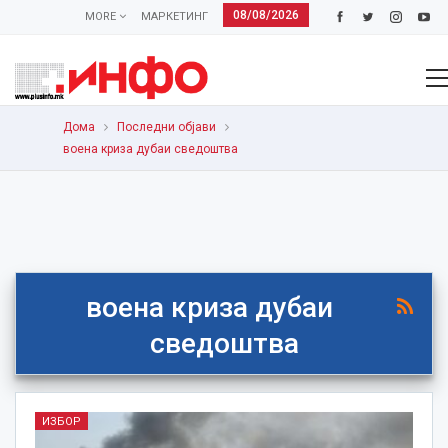
08/08/2026
MORE
МАРКЕТИНГ
Дома
Последни објави
воена криза дубаи сведоштва
воена криза дубаи
сведоштва
ИЗБОР