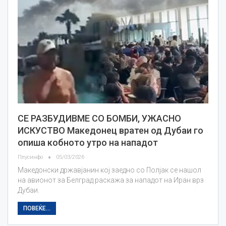
СЕ РАЗБУДИВМЕ СО БОМБИ, УЖАСНО
ИСКУСТВО Maкедонец вратен од Дубаи го
опиша кобното утро на нападот
Плусинфо
05/03/2026
Македонски државјанин кој заедно со Полјак се нашол
на авионот за Белград раскажа за нападот на Иран врз
Дубаи.
ПОВЕЌЕ...