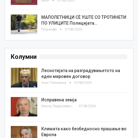
МИА
07/08/2026
МАЛОЛЕТНИЦИ СÈ УШТЕ СО ТРОТИНЕТИ
ПО УЛИЦИТЕ Полицијата…
Плусинфо
07/08/2026
Колумни
Леснотијата на разградувањетото на
еден мировен договор
Азис Положани
07/08/2026
Исправена земја
Златко Теодосиевски
07/08/2026
Климата како безбедносно прашање во
Европа