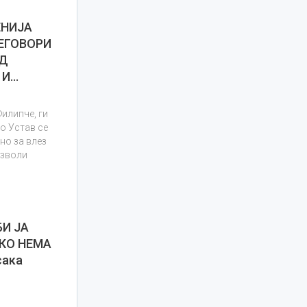
ЕНИЈА
ЕГОВОРИ
ОД
 И…
Филипче, ги
во Устав се
но за влез
озволи
БИ ЈА
КО НЕМА
сака