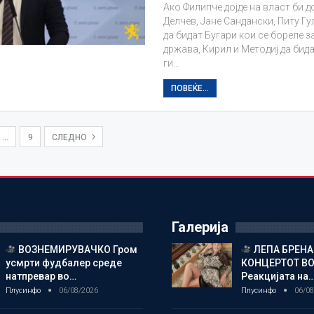
Ако Филипче дојде на власт би 
Делчев, Јане Сандански, Питу Гу
да бидат Бугари кои се бореле з
држава, Кирил и Методиј да бид
ги…
ПОВЕЌЕ...
…
9
СЛЕДНО
Галерија
ВОЗНЕМИРУВАЧКО Гром
ЛЕПА БРЕНА
усмрти фудбалер среде
КОНЦЕРТОТ ВО
натпревар во…
Реакцијата на
Плусинфо
06/08/2026
Плусинфо
06/08