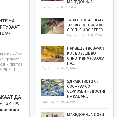
МАКЕДОНИЈА…
Плусинфо
05/08/2026
ЗАПАДНОНИЛСКАТА
ИТЕ НА
ТРЕСКА СЕ ШИРИ ВО
ИГРУВААТ
СКОПЈЕ И ВО ВЕЛЕС…
ДСМ-
Плусинфо
05/08/2026
ПРИВЕДЕН ВОЗАЧОТ
КОЈ ВОЗЕШЕ ВО
ица и ДУИ се
СПРОТИВНА НАСОКА
 изигруваат
НА…
поени, притоа
Плусинфо
05/08/2026
МРО-ДПМНЕ
ЗДРАВСТВОТО СЕ
СООЧУВА СО
СЕРИОЗЕН НЕДОСТИГ
НА КАДАР…
АКААТ ДА
Плусинфо
05/08/2026
РТВИ НА
сиевски
МАКЕДОНИЈА ДОБИ