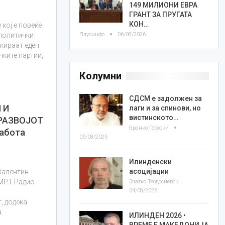
149 МИЛИОНИ ЕВРА
ГРАНТ ЗА ПРУГАТА
КОН…
кој е повеќе
Плусинфо
06/08/2026
 политички
окираат еден
чките партии,
Колумни
СДСМ е задолжен за
 И
лаги и за спинови, но
вистинското…
 РАЗВОЈОТ
Бранко Героски
работа
06/08/2026
Илинденски
асоцијации
Валентин
 МРТ Радио
Златко Теодосиевски
04/08/2026
и
, додека
.
ИЛИНДЕН 2026 •
ВРЕМЕ Е МАКЕДОНИЈА