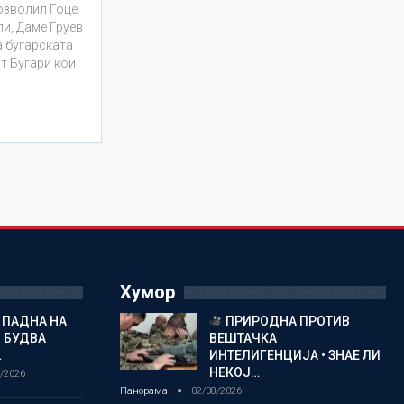
дозволил Гоце
ли, Даме Груев
а бугарската
ат Бугари кои
Хумор
 ПАДНА НА
ПРИРОДНА ПРОТИВ
 БУДВА
ВЕШТАЧКА
…
ИНТЕЛИГЕНЦИЈА • ЗНАЕ ЛИ
НЕКОЈ…
/2026
Панорама
02/08/2026