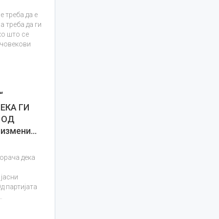
е треба да е
а треба да ги
ко што се
 човекови
“
ЕКА ГИ
 ОД
 измени…
орача дека
 јасни
д партијата
…