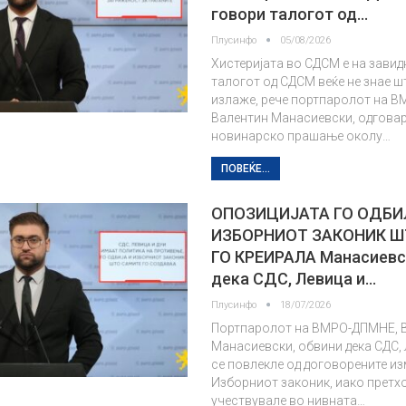
говори талогот од…
Плусинфо
05/08/2026
Хистеријата во СДСМ е на завид
талогот од СДСМ веќе не знае ш
излаже, рече портпаролот на 
Валентин Манасиевски, одговар
новинарско прашање околу…
ПОВЕЌЕ...
ОПОЗИЦИЈАТА ГО ОДБИ
ИЗБОРНИОТ ЗАКОНИК Ш
ГО КРЕИРАЛА Манасиевс
дека СДС, Левица и…
Плусинфо
18/07/2026
Портпаролот на ВМРО-ДПМНЕ, 
Манасиевски, обвини дека СДС,
се повлекле од договорените из
Изборниот законик, иако претх
учествувале во нивната…