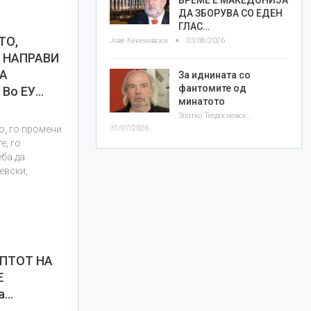
ДА ЗБОРУВА СО ЕДЕН
ГЛАС…
ТО,
Јове Кекеновски
03/08/2026
 НАПРАВИ
МА
За иднината со
фантомите од
Во ЕУ…
минатото
Златко Теодосиевски
31/07/2026
о, го промени
е, го
еба да
евски,
ПТОТ НА
Е
ва…