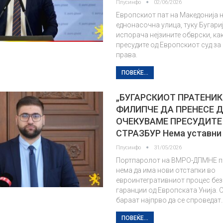
Плусинфо
02/06/2026
Европскиот пат на Македонија н
еднонасочна улица, туку Бугариј
испорача нејзините обврски, ка
пресудите од Европскиот суд за
права.
ПОВЕЌЕ...
„БУГАРСКИОТ ПРАТЕНИК
ФИЛИПЧЕ ДА ПРЕНЕСЕ Д
ОЧЕКУВАМЕ ПРЕСУДИТЕ
СТРАЗБУР Нема уставни
Плусинфо
31/05/2026
Портпаролот на ВМРО-ДПМНЕ п
нема да има нови отстапки во
евроинтегративниот процес без
гаранции од Европската Унија. О
бараат најпрво да се спроведат
ПОВЕЌЕ...