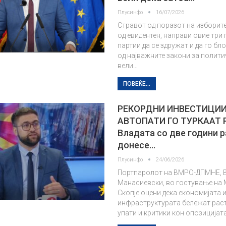
Плусинфо
16/07/2026
Стравот од поразот на изборите 
од евидентен, направи овие три
партии да се здружат и да го бл
од најважните закони за полити
вели…
ПОВЕЌЕ...
РЕКОРДНИ ИНВЕСТИЦИИ
АВТОПАТИ ГО ТУРКААТ
Владата со две години 
донесе…
Плусинфо
24/06/2026
Портпаролот на ВМРО-ДПМНЕ, 
Манасиевски, во гостување на
Скопје оцени дека економијата 
инфраструктурата бележат раст
упати и критики кон опозицијата