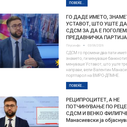
ПОВЕЌЕ...
ГО ДАДЕ ИМЕТО, ЗНАМЕ
УСТАВОТ, ШТО УШТЕ ДА
СДСМ ЗА ДА Е ПОГОЛЕ
ПРЕДАВНИЧКА ПАРТИЈА 
Плусинфо
03/06/2026
СДСМ го промени два пати имет
знамето, ги менуваше банкнотит
менуваше Уставот, што уште тр
направи, вели Валентин Манаси
портпарол на ВМРО-ДПМНЕ.
ПОВЕЌЕ...
РЕЦИПРОЦИТЕТ, А НЕ
ПОТЧИНУВАЊЕ ПО РЕЦЕ
СДСМ И ВЕНКО ФИЛИПЧ
Манасиевски ја објасну