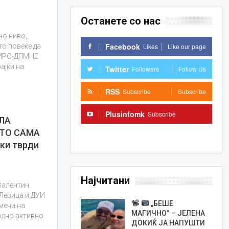
Останете со нас
но ниво,
Facebook
Likes
Like our page
то повеќе да
ВМРО-ДПМНЕ
ајќи на
Twitter
Followers
Follow Us
RSS
Subscribe
Subscribe
Plusinfomk
Subscribe
ЛА
ТО САМА
Subscribe
ки тврди
Најчитани
Валентин
 Левица и ДУИ
„БЕШЕ
мени на
МАГИЧНО“ – ЈЕЛЕНА
одно активно
ДОКИЌ ЈА НАПУШТИ