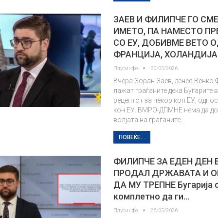
ЗАЕВ И ФИЛИПЧЕ ГО СМ
ИМЕТО, ПА НАМЕСТО ПР
СО ЕУ, ДОБИВМЕ ВЕТО 
ФРАНЦИЈА, ХОЛАНДИЈА
Плусинфо
30/05/2026
Вчера Зоран Заев, денес Венко 
лажат граѓаните дека Бугарите 
рецептот за чекор кон ЕУ, однос
кон ЕУ. ВМРО-ДПМНЕ нема да д
волјата на граѓаните…
ПОВЕЌЕ...
ФИЛИПЧЕ ЗА ЕДЕН ДЕН 
ПРОДАЛ ДРЖАВАТА И О
ДА МУ ТРЕПНЕ Бугарија 
комплетно да ги…
Плусинфо
26/05/2026