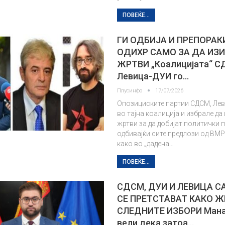
ПОВЕЌЕ...
ГИ ОДБИЈА И ПРЕПОРАК
ОДИХР САМО ЗА ДА ИЗ
ЖРТВИ „Коалицијата“ С
Левица-ДУИ го…
Плусинфо
17/07/2026
Опозициските партии СДСМ, Лев
во тајна коалиција и избрале да
жртви за да добијат политички 
одбивајќи сите предлози од В
како во „дадена…
ПОВЕЌЕ...
СДСМ, ДУИ И ЛЕВИЦА С
СЕ ПРЕТСТАВАТ КАКО Ж
СЛЕДНИТЕ ИЗБОРИ Мана
вели дека затоа…