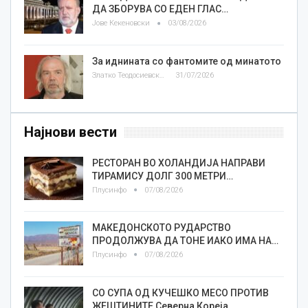
ДА ЗБОРУВА СО ЕДЕН ГЛАС…
Јове Кекеновски
03/08/2026
За иднината со фантомите од минатото
Златко Теодосиевски
31/07/2026
Најнови вести
РЕСТОРАН ВО ХОЛАНДИЈА НАПРАВИ
ТИРАМИСУ ДОЛГ 300 МЕТРИ…
Плусинфо
07/08/2026
МАКЕДОНСКОТО РУДАРСТВО
ПРОДОЛЖУВА ДА ТОНЕ ИАКО ИМА НА…
Плусинфо
07/08/2026
СО СУПА ОД КУЧЕШКО МЕСО ПРОТИВ
ЖЕШТИНИТЕ Северна Кореја…