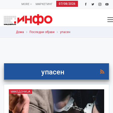
07/08/2026
MORE
МАРКЕТИНГ
Дома
Последни објави
упасен
упасен
МАКЕДОНИЈА