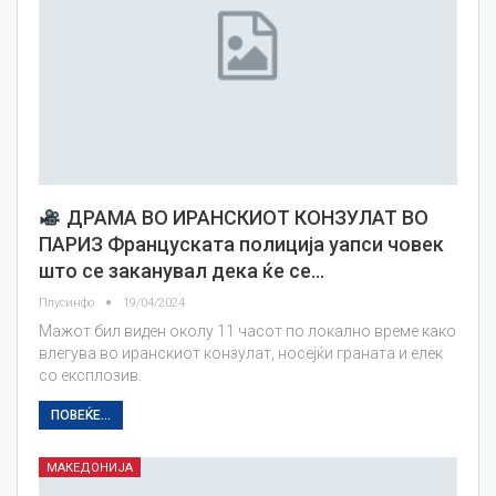
ДРАМА ВО ИРАНСКИОТ КОНЗУЛАТ ВО
ПАРИЗ Француската полиција уапси човек
што се заканувал дека ќе се…
Плусинфо
19/04/2024
Mажот бил виден околу 11 часот по локално време како
влегува во иранскиот конзулат, носејќи граната и елек
со експлозив.
ПОВЕЌЕ...
МАКЕДОНИЈА