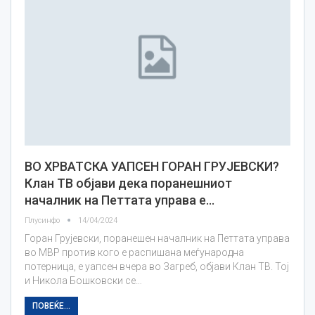
ВО ХРВАТСКА УАПСЕН ГОРАН ГРУЈЕВСКИ?
Клан ТВ објави дека поранешниот
началник на Петтата управа е…
Плусинфо
14/04/2024
Горан Грујевски, поранешен началник на Петтата управа
во МВР против кого е распишана меѓународна
потерница, е уапсен вчера во Загреб, објави Клан ТВ. Тој
и Никола Бошковски се…
ПОВЕЌЕ...