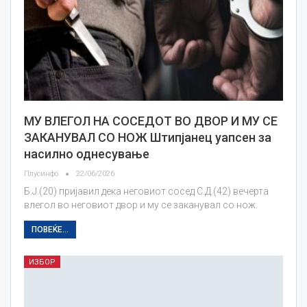
МУ ВЛЕГОЛ НА СОСЕДОТ ВО ДВОР И МУ СЕ
ЗАКАНУВАЛ СО НОЖ Штипјанец уапсен за
насилно однесување
Плусинфо
22/06/2026
Б.Ј.(20) пријавил дека неговиот сосед С.Д.(42) вечерта
влегол во неговиот двор и му се заканувал со нож.
ПОВЕЌЕ...
ИЗБОР