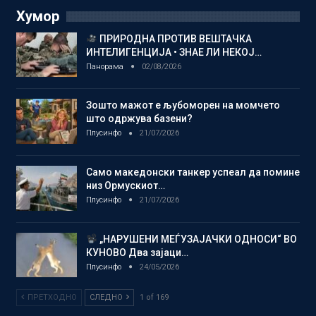
Хумор
ПРИРОДНА ПРОТИВ ВЕШТАЧКА
ИНТЕЛИГЕНЦИЈА • ЗНАЕ ЛИ НЕКОЈ…
Панорама
02/08/2026
Зошто мажот е љубоморен на момчето
што одржува базени?
Плусинфо
21/07/2026
Само македонски танкер успеал да помине
низ Ормускиот…
Плусинфо
21/07/2026
„НАРУШЕНИ МЕЃУЗАЈАЧКИ ОДНОСИ“ ВО
КУНОВО Два зајаци…
Плусинфо
24/05/2026
ПРЕТХОДНО
СЛЕДНО
1 of 169