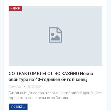
ИЗБОР
СО ТРАКТОР ВЛЕГОЛ ВО КАЗИНО Ноќна
авантура на 40-годишен битолчанец
Плусинфо
19/03/2024
Битолчанецот со тракторот оштетил влезна врата и дел
од инвентарот во казино во Битола.
ПОВЕЌЕ...