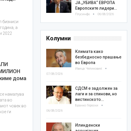
ЈА „УБИВА“ ЕВРОПА
Европските лидери…
Плусинфо
06/08/2026
п бизниси
година, а
и 2022
Колумни
Климата како
безбедносно прашање
во Европа
АПИ
Ивица Челиковиќ
 МИЛИОН
07/08/2026
ржиме дома
СДСМ е задолжен за
лаги и за спинови, но
 се намалува
вистинското…
бата во
Бранко Героски
виот човек во
06/08/2026
кое ги
Илинденски
асоцијации