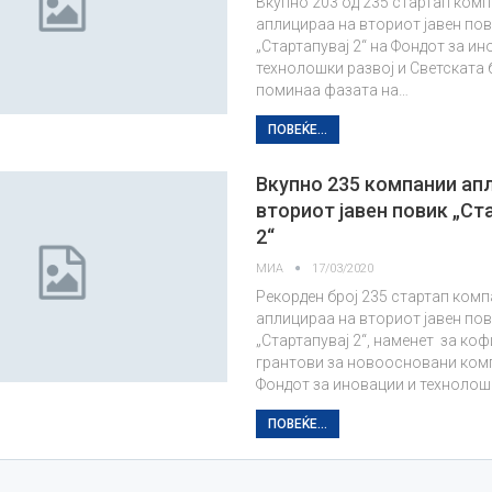
Вкупно 203 од 235 стартап ком
аплицираа на вториот јавен по
„Стартапувај 2“ на Фондот за ин
технолошки развој и Светската 
поминаа фазата на…
ПОВЕЌЕ...
Вкупно 235 компании ап
вториот јавен повик „Ст
2“
МИА
17/03/2020
Рекорден број 235 стартап ком
аплицираа на вториот јавен по
„Стартапувај 2“, наменет за ко
грантови за новоосновани комп
Фондот за иновации и техноло
ПОВЕЌЕ...