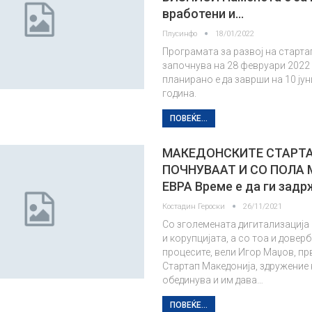
вработени и…
Плусинфо
18/01/2022
Програмата за развој на старта
започнува на 28 февруари 2022 
планирано е да заврши на 10 јун
година.
ПОВЕЌЕ...
МАКЕДОНСКИТЕ СТАРТ
ПОЧНУВААТ И СО ПОЛА
ЕВРА Време е да ги зад
Костадин Героски
26/11/2021
Со зголемената дигитализација
и корупцијата, а со тоа и довер
процесите, вели Игор Маџов, пр
Стартап Македонија, здружение 
обединува и им дава…
ПОВЕЌЕ...