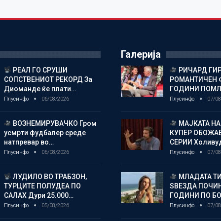
Галерија
РЕАЛ ГО СРУШИ
РИЧАРД ГИР
СОПСТВЕНИОТ РЕКОРД За
РОМАНТИЧЕН 
Диоманде ќе плати…
ГОДИНИ ПОМ
Плусинфо
06/08/2026
Плусинфо
07/08
ВОЗНЕМИРУВАЧКО Гром
МАЈКАТА НА
усмрти фудбалер среде
КУПЕР ОБОЖАВ
натпревар во…
СЕРИИ Холиву
Плусинфо
06/08/2026
Плусинфо
07/08
ЛУДИЛО ВО ТРАБЗОН,
МЛАДАТА Т
ТУРЦИТЕ ПОЛУДЕА ПО
ЅВЕЗДА ПОЧИН
САЛАХ Дури 25.000…
ГОДИНИ ПО БО
Плусинфо
05/08/2026
Плусинфо
07/08