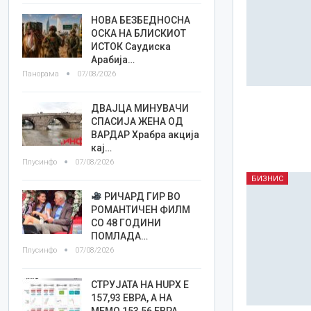
НОВА БЕЗБЕДНОСНА
ОСКА НА БЛИСКИОТ
ИСТОК Саудиска
Арабија…
Панорама
07/08/2026
ДВАЈЦА МИНУВАЧИ
СПАСИЈА ЖЕНА ОД
ВАРДАР Храбра акција
кај…
Плусинфо
07/08/2026
БИЗНИС
РИЧАРД ГИР ВО
РОМАНТИЧЕН ФИЛМ
СО 48 ГОДИНИ
ПОМЛАДА…
Плусинфо
07/08/2026
СТРУЈАТА НА HUPX Е
157,93 ЕВРА, А НА
МЕМО 153,56 ЕВРА…