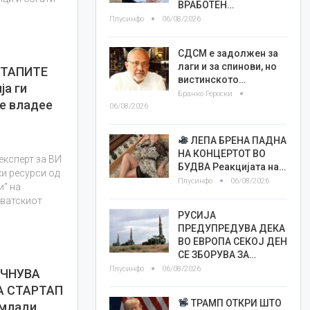
ВРАБОТЕН…
Плусинфо
06/08/2026
СДСМ е задолжен за
лаги и за спинови, но
РТАПИТЕ
вистинското…
ја ги
Бранко Героски
ќе владее
06/08/2026
ЛЕПА БРЕНА ПАДНА
НА КОНЦЕРТОТ ВО
експерт за ВИ
БУДВА Реакцијата на…
ки ресурси од
Плусинфо
06/08/2026
и“ на
рватскиот
РУСИЈА
ПРЕДУПРЕДУВА ДЕКА
ВО ЕВРОПА СЕКОЈ ДЕН
СЕ ЗБОРУВА ЗА…
Плусинфо
06/08/2026
ОЧНУВА
А СТАРТАП
ТРАМП ОТКРИ ШТО
 млади