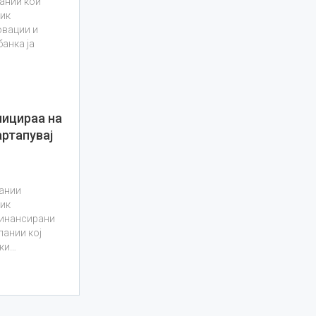
пании кои
вик
овации и
банка ја
лицираа на
артапувај
пании
вик
финансирани
ании кој
шки…