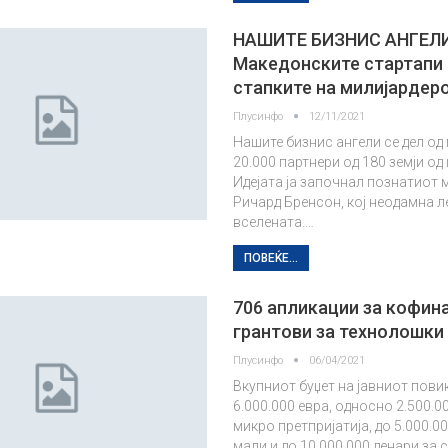
НАШИТЕ БИЗНИС АНГЕЛ
Македонските стартапи
стапките на милијардер
Плусинфо
12/11/2021
Нашите бизнис ангели се дел од
20.000 партнери од 180 земји од
Идејата ја започнал познатиот 
Ричард Бренсон, кој неодамна л
вселената.…
ПОВЕЌЕ...
706 апликации за кофин
грантови за технолошки 
Плусинфо
06/04/2021
Вкупниот буџет на јавниот пови
6.000.000 евра, односно 2.500.0
микро претпријатија, до 5.000.0
мали и до 10.000.000 денари за 