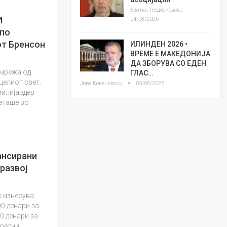
Златко Теодосиевски
И
04/08/2026
 по
от Бренсон
ИЛИНДЕН 2026 •
ВРЕМЕ Е МАКЕДОНИЈА
ДА ЗБОРУВА СО ЕДЕН
 мрежа од
ГЛАС…
 целиот свет.
Јове Кекеновски
03/08/2026
милијардер
еташе во
ансирани
развој
к изнесува
00 денари за
00 денари за
средни