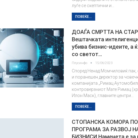
луѓе се скептични и…
ПОВЕЌЕ...
ДОАЃА СМРТТА НА СТА
Вештачката интелигенци
убива бизнис-идеите, а 
со светот…
Плусинфо
15/06/2023
Според Ненад Момчиловиќ пак, 
и поранешен директор за човеч
компанијата „Римац Аутомобил
контроверзниот Мате Римац (х
Илон Маск), главните центри…
ПОВЕЌЕ...
СТОПАНСКА КОМОРА П
ПРОГРАМА ЗА РАЗВОЈ Н
БИЗНИСИ Наменета е за