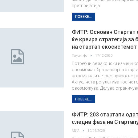
претпријатија.
ПОВЕЌЕ...
ФИТР: Основан Стартап 
ќе креира стратегија за 
на стартап екосистемот
Плусинфо
17/12/2020
Потребни се законски измени ко
овозможат брз развој на старт
во земјава и негово природно 
Актуелната регулатива тоа не г
овозможува. Делува ограничува
ПОВЕЌЕ...
ФИТР: 203 стартапи одат
следна фаза на Стартапу
МИА
10/04/2020