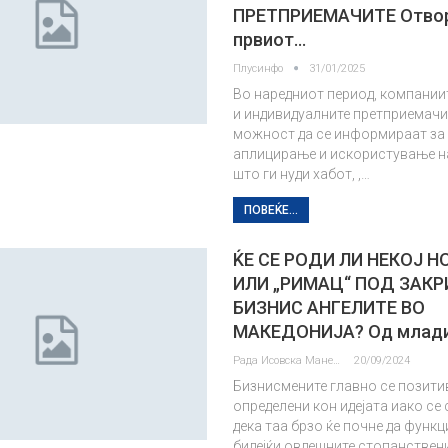
ПРЕТПРИЕМАЧИТЕ Отво
првиот…
Плусинфо
31/01/2025
Во наредниот период, компаниит
и индивидуалните претприемачи
можност да се информираат за 
аплицирање и искористување н
што ги нуди хабот, ,…
ПОВЕЌЕ...
ЌЕ СЕ РОДИ ЛИ НЕКОЈ НО
ИЛИ „РИМАЦ“ ПОД ЗАКР
БИЗНИС АНГЕЛИТЕ ВО
МАКЕДОНИЈА? Од млад
Рада Исовска Маневска
20/09/2024
Бизнисмените главно се позити
определени кон идејата иако се
дека таа брзо ќе почне да функ
бидејќи овдешните стопанствен