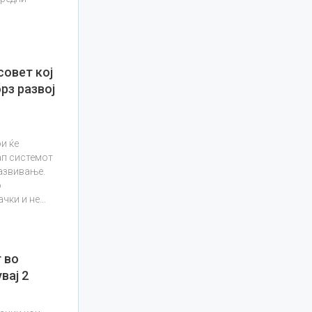
совет кој
брз развој
и ќе
ап системот
развивање.
о
чки и не…
 во
вај 2