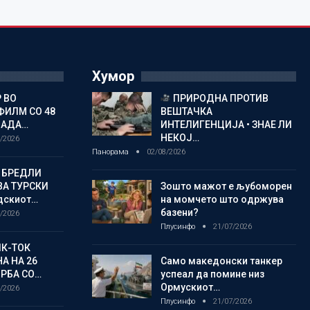
Хумор
 ВО
ПРИРОДНА ПРОТИВ
ФИЛМ СО 48
ВЕШТАЧКА
ЛАДА…
ИНТЕЛИГЕНЦИЈА • ЗНАЕ ЛИ
НЕКОЈ…
/2026
Панорама
02/08/2026
 БРЕДЛИ
А ТУРСКИ
Зошто мажот е љубоморен
дскиот…
на момчето што одржува
базени?
/2026
Плусинфо
21/07/2026
ИК-ТОК
А НА 26
Само македонски танкер
РБА СО…
успеал да помине низ
Ормускиот…
/2026
Плусинфо
21/07/2026