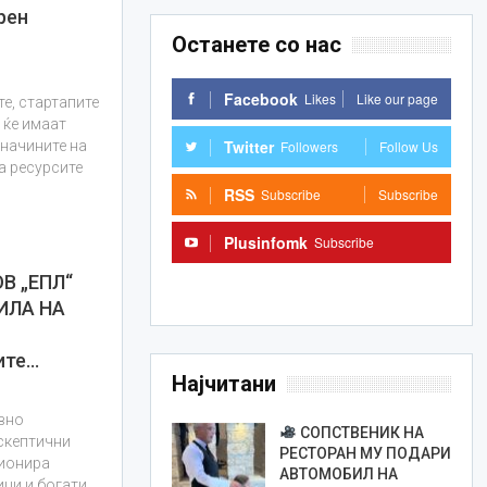
рен
Останете со нас
Facebook
Likes
Like our page
е, стартапите
 ќе имаат
Twitter
Followers
Follow Us
начините на
а ресурсите
RSS
Subscribe
Subscribe
Plusinfomk
Subscribe
В „ЕПЛ“
Subscribe
ИЛА НА
ите…
Најчитани
вно
СОПСТВЕНИК НА
 скептични
РЕСТОРАН МУ ПОДАРИ
ционира
АВТОМОБИЛ НА
ици и богати