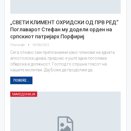
„СВЕТИ КЛИМЕНТ ОХРИДСКИ ОД ПРВ РЕД“
Поглаварот Стефан му додели орден на
српскиот патријарх Порфириј
Плусинфо
05/06/2023
Сега откако сме препознаени како членови на едната
апостолска црква, пред нас е уште една поголема
обврска и должност. Господ го слушна гласот на
нашите молитви. Дај Боже да продолжи да…
ПОВЕЌЕ...
МАКЕДОНИЈА