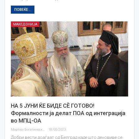
ПОВЕЌЕ...
МАКЕДОНИЈА
НА 5 ЈУНИ ЌЕ БИДЕ СЀ ГОТОВО!
Формалности ја делат ПОА од интеграција
во МПЦ-ОА
Мартин Богатиноски
18/05/2023
Добри вести доаѓаат од Белград каде што деновиве се