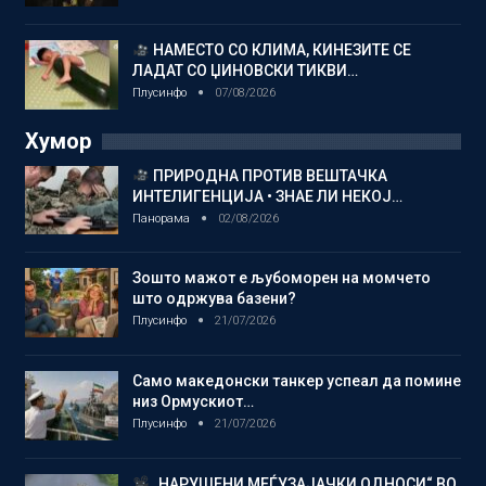
НАМЕСТО СО КЛИМА, КИНЕЗИТЕ СЕ
ЛАДАТ СО ЏИНОВСКИ ТИКВИ…
Плусинфо
07/08/2026
Хумор
ПРИРОДНА ПРОТИВ ВЕШТАЧКА
ИНТЕЛИГЕНЦИЈА • ЗНАЕ ЛИ НЕКОЈ…
Панорама
02/08/2026
Зошто мажот е љубоморен на момчето
што одржува базени?
Плусинфо
21/07/2026
Само македонски танкер успеал да помине
низ Ормускиот…
Плусинфо
21/07/2026
„НАРУШЕНИ МЕЃУЗАЈАЧКИ ОДНОСИ“ ВО