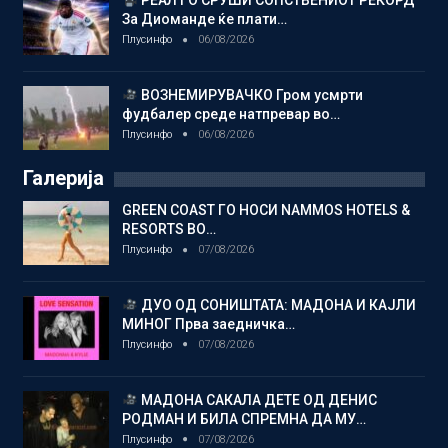
РЕАЛ ГО СРУШИ СОПСТВЕНИОТ РЕКОРД
За Диоманде ќе плати…
Плусинфо
06/08/2026
ВОЗНЕМИРУВАЧКО Гром усмрти
фудбалер среде натпревар во…
Плусинфо
06/08/2026
Галерија
GREEN COAST ГО НОСИ NAMMOS HOTELS &
RESORTS ВО…
Плусинфо
07/08/2026
ДУО ОД СОНИШТАТА: МАДОНА И КАЈЛИ
МИНОГ Прва заедничка…
Плусинфо
07/08/2026
МАДОНА САКАЛА ДЕТЕ ОД ДЕНИС
РОДМАН И БИЛА СПРЕМНА ДА МУ…
Плусинфо
07/08/2026