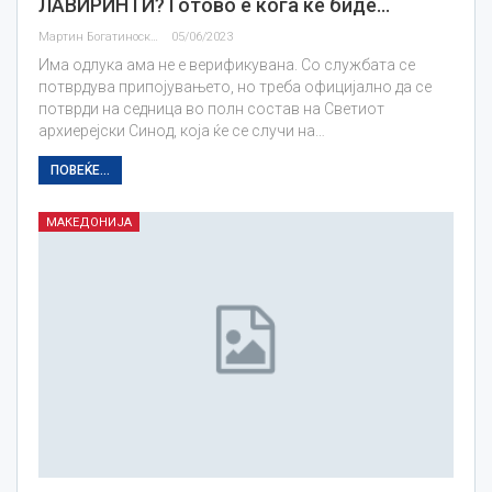
ЛАВИРИНТИ? Готово е кога ќе биде…
Мартин Богатиноски
05/06/2023
Има одлука ама не е верификувана. Со службата се
потврдува припојувањето, но треба официјално да се
потврди на седница во полн состав на Светиот
архиерејски Синод, која ќе се случи на…
ПОВЕЌЕ...
МАКЕДОНИЈА