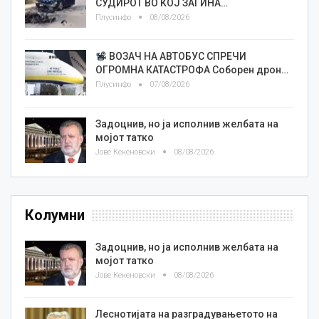
СУДИРОТ ВО КОЈ ЗАГИНА…
Плусинфо
08/08/2026
ВОЗАЧ НА АВТОБУС СПРЕЧИ
ОГРОМНА КАТАСТРОФА Соборен дрон…
Плусинфо
07/08/2026
Задоцнив, но ја исполнив желбата на
мојот татко
Јове Кекеновски
08/08/2026
Колумни
Задоцнив, но ја исполнив желбата на
мојот татко
Јове Кекеновски
08/08/2026
Леснотијата на разградувањетото на