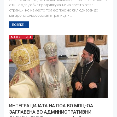
отишол да добие продолжување на престојот за
странци, но наместо тоа експресно бил однесен до
македонско-косовската граница и…
ПОВЕЌЕ...
МАКЕДОНИЈА
ИНТЕГРАЦИЈАТА НА ПОА ВО МПЦ-ОА
ЗАГЛАВЕНА ВО АДМИНИСТРАТИВНИ