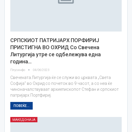
СРПСКИОТ ПАТРИЈАРХ ПОРФИРИЈ
ПРИСТИГНА ВО ОХРИД Со Свечена
Литургија утре се одбележува една
година…
Плусинфо
04/06/2023
Свечената Литургија ќе се служи во црквата „Света
Софија“ во Охрид со почеток во 9 часот, а со неа ќе
чиноначалствуваат архиепископот Стефан и српскиот
патријарх Портфириј.
ПОВЕЌЕ...
МАКЕДОНИЈА