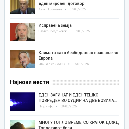
еден мировен договор
Азис Положани
07/08/2026
Исправена земја
Златко Теодосиевски
07/08/2026
Климата како безбедносно прашање во
Европа
Ивица Челиковиќ
07/08/2026
Најнови вести
ЕДЕН ЗАГИНАТ И ЕДЕН ТЕШКО
ПОВРЕДЕН ВО СУДИР НА ДВЕ ВОЗИЛА…
Плусинфо
08/08/2026
МНОГУ ТОПЛО ВРЕМЕ, СО КРАТОК ДОЖД
Топлотниот бран…