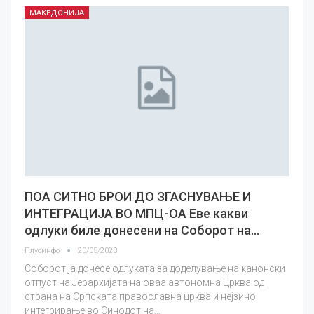
МАКЕДОНИЈА
ПОА СИТНО БРОИ ДО ЗГАСНУВАЊЕ И
ИНТЕГРАЦИЈА ВО МПЦ-ОА Еве какви
одлуки биле донесени на Соборот на…
Плусинфо
20/05/2023
Соборот ја донесе одлуката за доделување на канонски
отпуст на Јерархијата на оваа автономна Црква од
страна на Српската православна црква и нејзино
интегрирање во Синодот на…