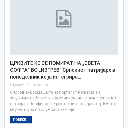
ЦРКВИТЕ ЌЕ СЕ ПОМИРАТ НА „СВЕТА
СОФРА“ ВО „ИЗГРЕВ“ Српскиот патријарх в
понеделник ќе ја интегрира…
Плусинфо
01/06/2023
Според информациите на порталот Религија, на
заедничката богослужба ќе чиноначалствува српскиот
патријарх Порфириј, а единствениот владика од ПОА кој
ќе учествува во службата ќе биде…
ПОВЕЌЕ...