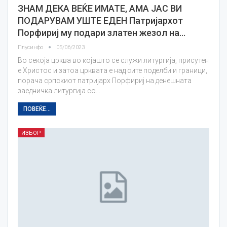
ЗНАМ ДЕКА ВЕЌЕ ИМАТЕ, АМА ЈАС ВИ
ПОДАРУВАМ УШТЕ ЕДЕН Патријархот
Порфириј му подари златен жезол на…
Плусинфо
05/06/2023
Во секоја црква во којашто се служи литургија, присутен
е Христос и затоа црквата е над сите поделби и граници,
порача српскиот патријарх Порфириј на денешната
заедничка литургија со…
ПОВЕЌЕ...
ИЗБОР