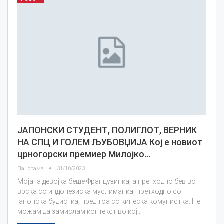
ЈАПОНСКИ СТУДЕНТ, ПОЛИГЛОТ, ВЕРНИК
НА СПЦ И ГОЛЕМ ЉУБОВЏИЈА Кој е новиот
црногорски премиер Милојко…
Панорама
31/10/2023
Мојата девојка беше Французинка, а претходно бев во
врска со индонезиска муслиманка, претходно со
јапонскa будистка, пред тоа со кинеска комунистка. Не
можам да замислам контекст во кој…