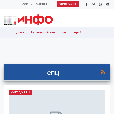
08/08/2026
MORE
МАРКЕТИНГ
Дома
Последни објави
спц
Page 2
спц
МАКЕДОНИЈА