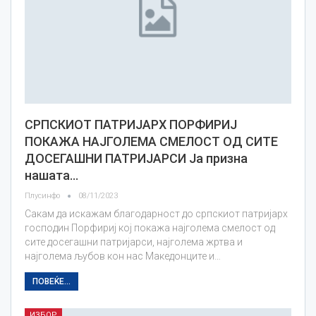
СРПСКИОТ ПАТРИЈАРХ ПОРФИРИЈ
ПОКАЖА НАЈГОЛЕМА СМЕЛОСТ ОД СИТЕ
ДОСЕГАШНИ ПАТРИЈАРСИ Ја призна
нашата…
Плусинфо
08/11/2023
Сакам да искажам благодарност до српскиот патријарх
господин Порфириј кој покажа најголема смелост од
сите досегашни патријарси, најголема жртва и
најголема љубов кон нас Македонците и…
ПОВЕЌЕ...
ИЗБОР