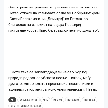
Ова го рече митрополитот преспанско-пелагониски г.
Петар, откако на храмовата слава во Соборниот храм
„Свети Великомаченик Димитриј“ во Битола, со
благослов на српскиот патријарх Порфириј,
гостуваше хорот „Прво белградско пејачко друштво“.
– Исто така се заблагодарувам на овој хор кој
приреди радост со убавото пеење – изјави, меѓу
другото, митрополитот преспанско-пелагониски и
администратор австралиско-новозландски г. Петар.
владика петар
мпц
мпц-оа
патријарх
порфириј
спц
српски патријарх