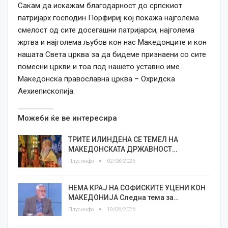
Сакам да искажам благодарност до српскиот
патријарх господин Порфириј кој покажа најголема
смелост од сите досегашни патријарси, најголема
жртва и најголема љубов кон нас Македонците и кон
нашата Света црква за да бидеме признаени со сите
помесни цркви и тоа под нашето уставно име
Македонска православна црква – Охридска
Аехиепископија.
Можеби ќе ве интересира
ТРИТЕ ИЛИНДЕНА СЕ ТЕМЕЛ НА
МАКЕДОНСКАТА ДРЖАВНОСТ…
Плусинфо
02/08/2026
НЕМА КРАЈ НА СОФИСКИТЕ УЦЕНИ КОН
МАКЕДОНИЈА Следна тема за…
Плусинфо
19/06/2026