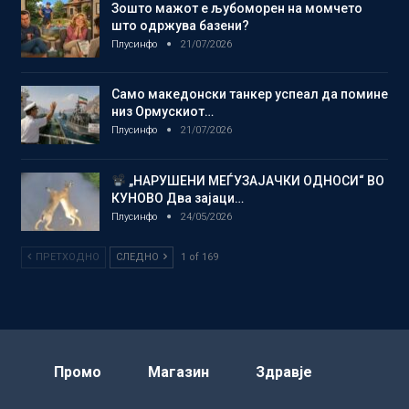
Зошто мажот е љубоморен на момчето
што одржува базени?
Плусинфо
21/07/2026
Само македонски танкер успеал да помине
низ Ормускиот…
Плусинфо
21/07/2026
„НАРУШЕНИ МЕЃУЗАЈАЧКИ ОДНОСИ“ ВО
КУНОВО Два зајаци…
Плусинфо
24/05/2026
ПРЕТХОДНО
СЛЕДНО
1 of 169
Промо
Магазин
Здравје