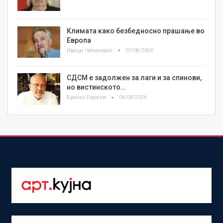
Климата како безбедносно прашање во
Европа
Ивица Челиковиќ
07/08/2026
СДСМ е задолжен за лаги и за спинови,
но вистинското…
Бранко Героски
06/08/2026