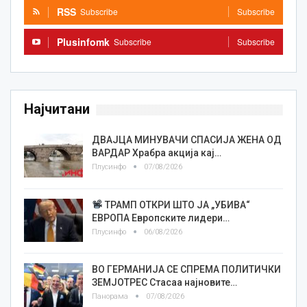
RSS
Subscribe
Subscribe
Plusinfomk
Subscribe
Subscribe
Најчитани
ДВАЈЦА МИНУВАЧИ СПАСИЈА ЖЕНА ОД
ВАРДАР Храбра акција кај…
Плусинфо
07/08/2026
ТРАМП ОТКРИ ШТО ЈА „УБИВА“
ЕВРОПА Европските лидери…
Плусинфо
06/08/2026
ВО ГЕРМАНИЈА СЕ СПРЕМА ПОЛИТИЧКИ
ЗЕМЈОТРЕС Стасаа најновите…
Панорама
07/08/2026