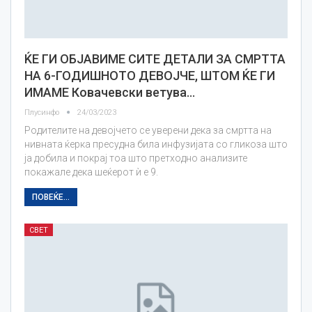
ЌЕ ГИ ОБЈАВИМЕ СИТЕ ДЕТАЛИ ЗА СМРТТА
НА 6-ГОДИШНОТО ДЕВОЈЧЕ, ШТОМ ЌЕ ГИ
ИМАМЕ Ковачевски ветува…
Плусинфо
24/03/2023
Родителите на девојчето се уверени дека за смртта на
нивната ќерка пресудна била инфузијата со гликоза што
ја добила и покрај тоа што претходно анализите
покажале дека шеќерот ѝ е 9.
ПОВЕЌЕ...
СВЕТ