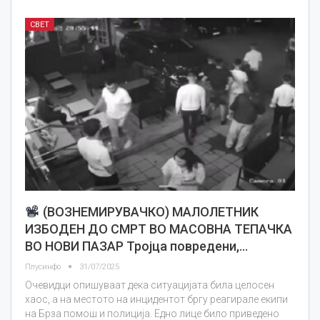
СВЕТ
(ВОЗНЕМИРУВАЧКО) МАЛОЛЕТНИК
ИЗБОДЕН ДО СМРТ ВО МАСОВНА ТЕПАЧКА
ВО НОВИ ПАЗАР Тројца повредени,…
Плусинфо
31/07/2025
Очевидци опишуваат дека ситуацијата била целосен
хаос, а на местото на инцидентот бргу реагирале екипи
на Брза помош и полиција. Едно лице било приведено