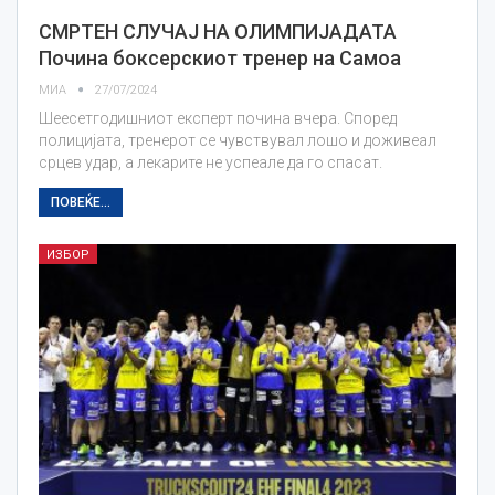
СМРТЕН СЛУЧАЈ НА ОЛИМПИЈАДАТА
Почина боксерскиот тренер на Самоа
МИА
27/07/2024
Шеесетгодишниот експерт почина вчера. Според
полицијата, тренерот се чувствувал лошо и доживеал
срцев удар, а лекарите не успеале да го спасат.
ПОВЕЌЕ...
ИЗБОР