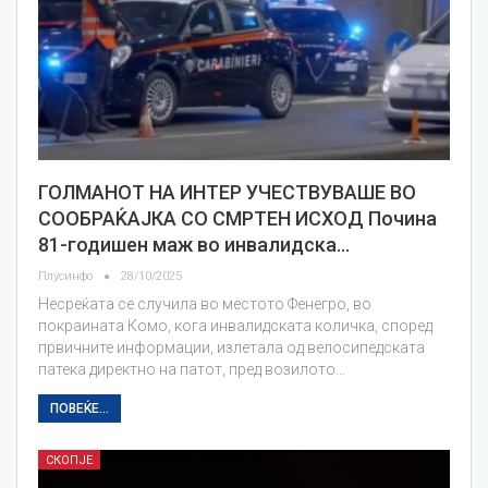
ГОЛМАНОТ НА ИНТЕР УЧЕСТВУВАШЕ ВО
СООБРАЌАЈКА СО СМРТЕН ИСХОД Почина
81-годишен маж во инвалидска…
Плусинфо
28/10/2025
Несреќата се случила во местото Фенегро, во
покраината Комо, кога инвалидската количка, според
првичните информации, излетала од велосипедската
патека директно на патот, пред возилото…
ПОВЕЌЕ...
СКОПЈЕ