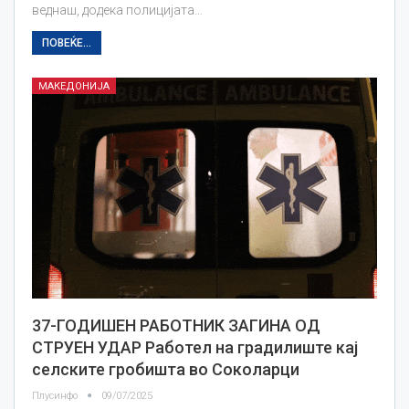
веднаш, додека полицијата…
ПОВЕЌЕ...
МАКЕДОНИЈА
37-ГОДИШЕН РАБОТНИК ЗАГИНА ОД
СТРУЕН УДАР Работел на градилиште кај
селските гробишта во Соколарци
Плусинфо
09/07/2025