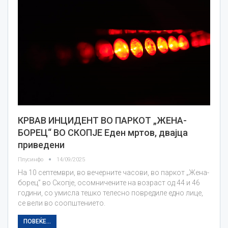
КРВАВ ИНЦИДЕНТ ВО ПАРКОТ „ЖЕНА-
БОРЕЦ“ ВО СКОПЈЕ Еден мртов, двајца
приведени
Плусинфо
14/09/2025
На 10 септември, во вечерните часови, во паркот „Жена-
борец” во Скопје, осомничените на возраст од 44 и 46
години, со умисла тешко телесно повредиле едно лице,
се вели во соопштението.
ПОВЕЌЕ...