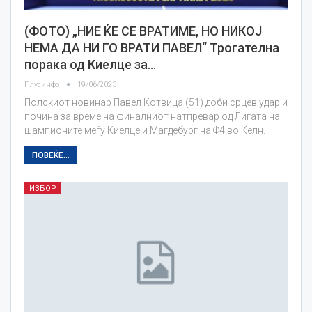
(ФОТО) „НИЕ ЌЕ СЕ ВРАТИМЕ, НО НИКОЈ
НЕМА ДА НИ ГО ВРАТИ ПАВЕЛ“ Трогателна
порака од Киелце за…
Плусинфо
19/06/2023
Полскиот новинар Павел Котвица (51) доби срцев удар и
почина за време на финалниот натпревар од Лигата на
шампионите меѓу Киелце и Магдебург на Ф4 во Келн.
ПОВЕЌЕ...
ИЗБОР