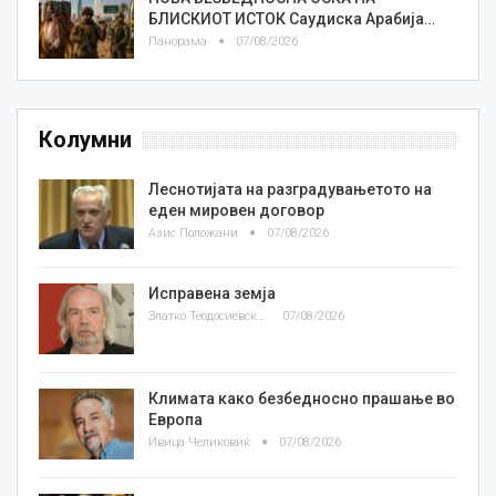
БЛИСКИОТ ИСТОК Саудиска Арабија…
Панорама
07/08/2026
Колумни
Леснотијата на разградувањетото на
еден мировен договор
Азис Положани
07/08/2026
Исправена земја
Златко Теодосиевски
07/08/2026
Климата како безбедносно прашање во
Европа
Ивица Челиковиќ
07/08/2026