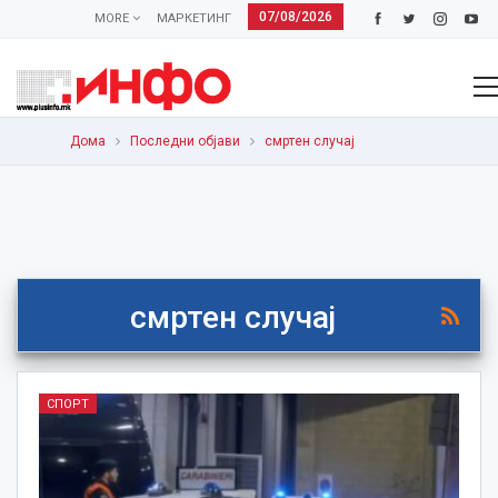
07/08/2026
MORE
МАРКЕТИНГ
Дома
Последни објави
смртен случај
смртен случај
СПОРТ