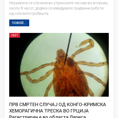
Несреќата се случила во утринските часови во вторник,
околу 8 часот, додека се изведувале градежни работи
кај селските гробишта.
ПОВЕЌЕ...
СВЕТ
ПРВ СМРТЕН СЛУЧАЈ ОД КОНГО-КРИМСКА
ХЕМОРАГИЧНА ТРЕСКА ВО ГРЦИЈА
Регистриран е во областа Лариса