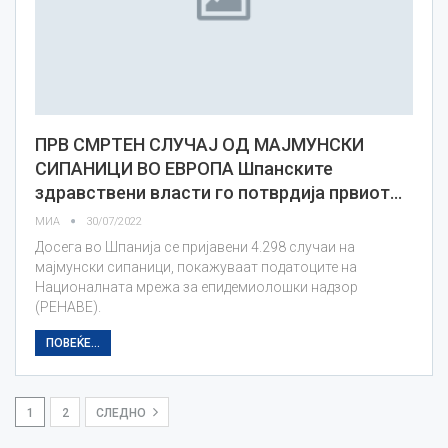
ПРВ СМРТЕН СЛУЧАЈ ОД МАЈМУНСКИ
СИПАНИЦИ ВО ЕВРОПА Шпанските
здравствени власти го потврдија првиот…
МИА
30/07/2022
Досега во Шпанија се пријавени 4.298 случаи на
мајмунски сипаници, покажуваат податоците на
Националната мрежа за епидемиолошки надзор
(РЕНАВЕ).
ПОВЕЌЕ...
1
2
СЛЕДНО