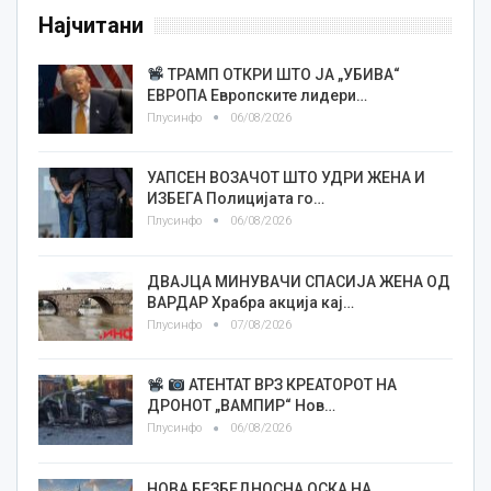
Најчитани
ТРАМП ОТКРИ ШТО ЈА „УБИВА“
ЕВРОПА Европските лидери…
Плусинфо
06/08/2026
УАПСЕН ВОЗАЧОТ ШТО УДРИ ЖЕНА И
ИЗБЕГА Полицијата го…
Плусинфо
06/08/2026
ДВАЈЦА МИНУВАЧИ СПАСИЈА ЖЕНА ОД
ВАРДАР Храбра акција кај…
Плусинфо
07/08/2026
АТЕНТАТ ВРЗ КРЕАТОРОТ НА
ДРОНОТ „ВАМПИР“ Нов…
Плусинфо
06/08/2026
НОВА БЕЗБЕДНОСНА ОСКА НА