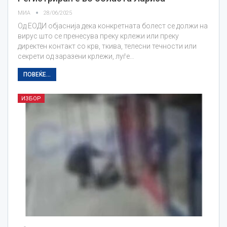
МИА
28/06/2025
Од ЕОДИ објаснија дека конкретната болест се должи на
вирус што се пренесува преку крлежи или преку
директен контакт со крв, ткива, телесни течности или
секрети од заразени крлежи, луѓе…
ПОВЕЌЕ...
ИЗБОР