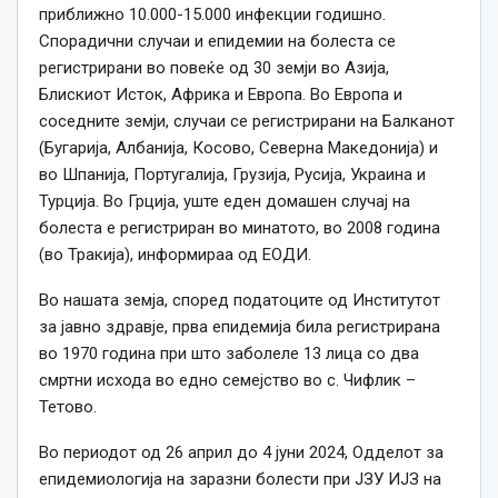
приближно 10.000-15.000 инфекции годишно.
Спорадични случаи и епидемии на болеста се
регистрирани во повеќе од 30 земји во Азија,
Блискиот Исток, Африка и Европа. Во Европа и
соседните земји, случаи се регистрирани на Балканот
(Бугарија, Албанија, Косово, Северна Македонија) и
во Шпанија, Португалија, Грузија, Русија, Украина и
Турција. Во Грција, уште еден домашен случај на
болеста е регистриран во минатото, во 2008 година
(во Тракија), информираа од ЕОДИ.
Во нашата земја, според податоците од Институтот
за јавно здравје, прва епидемија била регистрирана
во 1970 година при што заболеле 13 лица со два
смртни исхода во едно семејство во с. Чифлик –
Тетово.
Во периодот од 26 април до 4 јуни 2024, Одделот за
епидемиологија на заразни болести при ЈЗУ ИЈЗ на