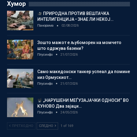
Хумор
ПРИРОДНА ПРОТИВ ВЕШТАЧКА
ИНТЕЛИГЕНЦИЈА • ЗНАЕ ЛИ НЕКОЈ…
Панорама
02/08/2026
Зошто мажот е љубоморен на момчето
што одржува базени?
Плусинфо
21/07/2026
Само македонски танкер успеал да помине
низ Ормускиот…
Плусинфо
21/07/2026
„НАРУШЕНИ МЕЃУЗАЈАЧКИ ОДНОСИ“ ВО
КУНОВО Два зајаци…
Плусинфо
24/05/2026
ПРЕТХОДНО
СЛЕДНО
1 of 169