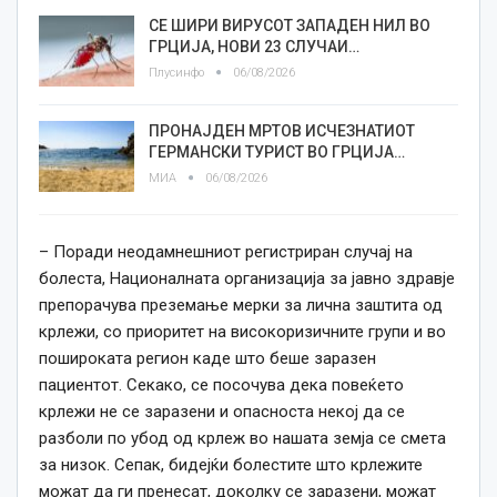
СЕ ШИРИ ВИРУСОТ ЗАПАДЕН НИЛ ВО
ГРЦИЈА, НОВИ 23 СЛУЧАИ…
Плусинфо
06/08/2026
ПРОНАЈДЕН МРТОВ ИСЧЕЗНАТИОТ
ГЕРМАНСКИ ТУРИСТ ВО ГРЦИЈА…
МИА
06/08/2026
– Поради неодамнешниот регистриран случај на
болеста, Националната организација за јавно здравје
препорачува преземање мерки за лична заштита од
крлежи, со приоритет на високоризичните групи и во
пошироката регион каде што беше заразен
пациентот. Секако, се посочува дека повеќето
крлежи не се заразени и опасноста некој да се
разболи по убод од крлеж во нашата земја се смета
за низок. Сепак, бидејќи болестите што крлежите
можат да ги пренесат, доколку се заразени, можат