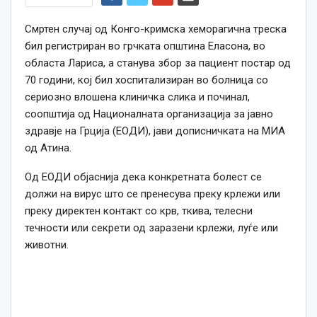
Смртен случај од Конго-кримска хеморагична треска
бил регистриран во грчката општина Еласона, во
областа Лариса, а станува збор за пациент постар од
70 години, кој бил хоспитализиран во болница со
сериозно влошена клиничка слика и починал,
соопштија од Националната организација за јавно
здравје на Грција (ЕОДИ), јави дописничката на МИА
од Атина.
Од ЕОДИ објаснија дека конкретната болест се
должи на вирус што се пренесува преку крлежи или
преку директен контакт со крв, ткива, телесни
течности или секрети од заразени крлежи, луѓе или
животни.