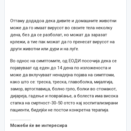
Оттаму додадоа дека дивите и домашните животни
може да го имаат вирусот во своите тела неколку
дена, без да се разболат, но можат да заразат
крлежи, а тие пак можат да го пренесат вирусот на
други животни или дури и на луѓе.
Во однос на симптомите, од ЕОДИ посочија дека се
појавуваат од еден до 14 дена по изложеноста и
може да вклучуваат ненадејна појава на симптоми,
како што се: треска, треска, главоболка, мијалгија,
замор, вртоглавица, болно грло, болки во стомакот,
дијареја, гадење и повраќање, а болеста има висока
стапка на смртност-30-50 отсто кај хоспитализирани
пациенти, бидејќи не постои конкретна терапија.
Можеби ќе ве интересира