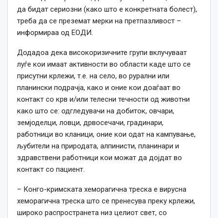
да бидат сериозни (како што е конкретната болест),
треба да се преземат мерки на претпазливост –
информираа од ЕОДИ.
Додадоа дека високоризичните групи вклучуваат
луѓе кои имаат активности во области каде што се
присутни крлежи, т.е. на село, во рурални или
планински подрачја, како и оние кои доаѓаат во
контакт со крв и/или телесни течности од животни
како што се: одгледувачи на добиток, овчари,
земјоделци, ловци, дрвосечачи, градинари,
работници во кланици, оние кои одат на кампување,
љубители на природата, алпинисти, планинари и
здравствени работници кои можат да дојдат во
контакт со пациент.
– Конго-кримската хеморагична треска е вирусна
хеморагична треска што се пренесува преку крлежи,
широко распространета низ целиот свет, со