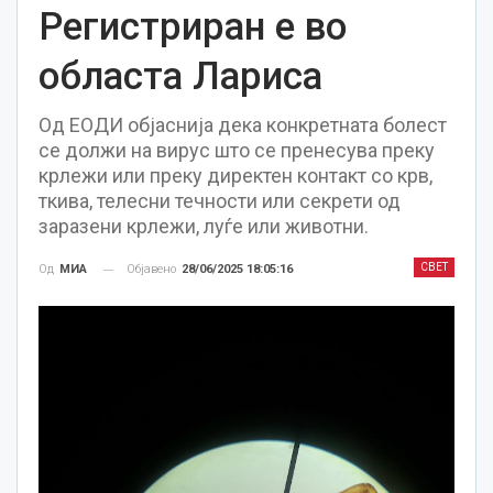
Регистриран е во
областа Лариса
Од ЕОДИ објаснија дека конкретната болест
се должи на вирус што се пренесува преку
крлежи или преку директен контакт со крв,
ткива, телесни течности или секрети од
заразени крлежи, луѓе или животни.
СВЕТ
Објавено
28/06/2025 18:05:16
Од
МИА