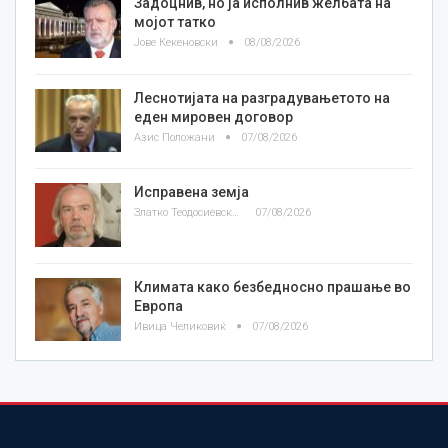
Задоцнив, но ја исполнив желбата на
мојот татко
Јове Кекеновски
08/08/2026
Леснотијата на разградувањетото на
еден мировен договор
Азис Положани
07/08/2026
Исправена земја
Златко Теодосиевски
07/08/2026
Климата како безбедносно прашање во
Европа
Ивица Челиковиќ
07/08/2026