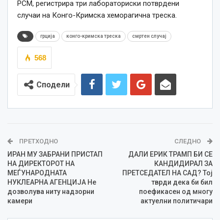
РСМ, регистрира три лабораториски потврдени
случаи на Конго-Кримска хеморагична треска.
грција
конго-кримска треска
смртен случај
568
Сподели
ПРЕТХОДНО
СЛЕДНО
ИРАН МУ ЗАБРАНИ ПРИСТАП
ДАЛИ ЕРИК ТРАМП БИ СЕ
НА ДИРЕКТОРОТ НА
КАНДИДИРАЛ ЗА
МЕЃУНАРОДНАТА
ПРЕТСЕДАТЕЛ НА САД? Тој
НУКЛЕАРНА АГЕНЦИЈА Не
тврди дека би бил
дозволува ниту надзорни
поефикасен од многу
камери
актуелни политичари