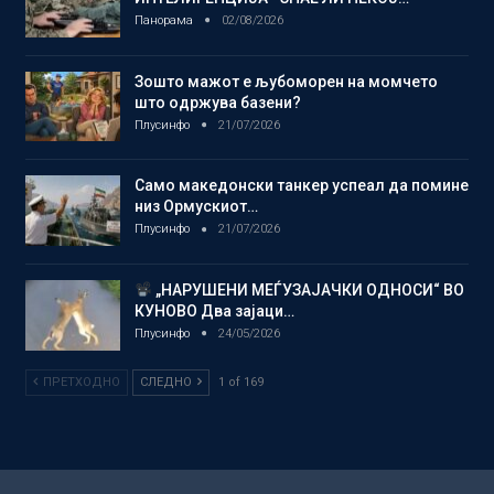
Панорама
02/08/2026
Зошто мажот е љубоморен на момчето
што одржува базени?
Плусинфо
21/07/2026
Само македонски танкер успеал да помине
низ Ормускиот…
Плусинфо
21/07/2026
„НАРУШЕНИ МЕЃУЗАЈАЧКИ ОДНОСИ“ ВО
КУНОВО Два зајаци…
Плусинфо
24/05/2026
ПРЕТХОДНО
СЛЕДНО
1 of 169