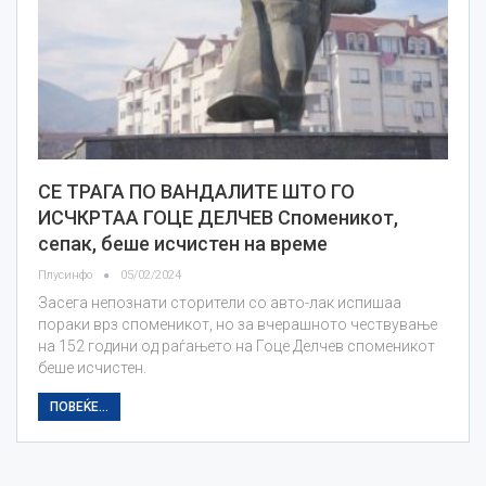
СЕ ТРАГА ПО ВАНДАЛИТЕ ШТО ГО
ИСЧКРТАА ГОЦЕ ДЕЛЧЕВ Споменикот,
сепак, беше исчистен на време
Плусинфо
05/02/2024
Засега непознати сторители со авто-лак испишаа
пораки врз споменикот, но за вчерашното чествување
на 152 години од раѓањето на Гоце Делчев споменикот
беше исчистен.
ПОВЕЌЕ...