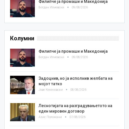
Филипче ја промаши и Македонија
Богдан Илиевски
09/08/2026
Колумни
Филипче ја промаши и Македонија
Богдан Илиевски
09/08/2026
Задоцнив, но ја исполнив желбата на
мојот татко
Јове Кекеновски
08/08/2026
Леснотијата на разградувањетото на
еден мировен договор
Азис Положани
07/08/2026