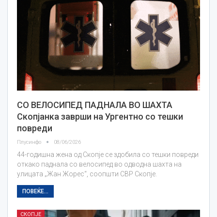
СО ВЕЛОСИПЕД ПАДНАЛА ВО ШАХТА
Скопјанка заврши на Ургентно со тешки
повреди
Плусинфо
08/06/2026
44-годишна жена од Скопје се здобила со тешки повреди
откако паднала со велосипед во одводна шахта на
улицата „Жан Жорес“, соопшти СВР Скопје.
ПОВЕЌЕ...
СКОПЈЕ