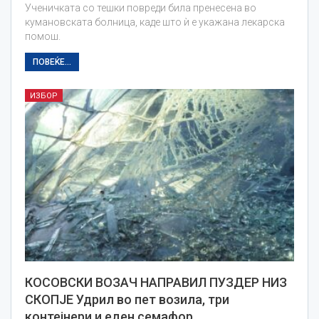
Ученичката со тешки повреди била пренесена во
кумановската болница, каде што ѝ е укажана лекарска
помош.
ПОВЕЌЕ...
ИЗБОР
КОСОВСКИ ВОЗАЧ НАПРАВИЛ ПУЗДЕР НИЗ
СКОПЈЕ Удрил во пет возила, три
контејнери и еден семафор…