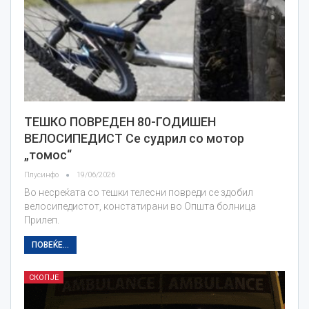
ТЕШКО ПОВРЕДЕН 80-ГОДИШЕН
ВЕЛОСИПЕДИСТ Се судрил со мотор
„томос“
Плусинфо
19/06/2026
Во несреќата со тешки телесни повреди се здобил
велосипедистот, констатирани во Општа болница
Прилеп.
ПОВЕЌЕ...
СКОПЈЕ