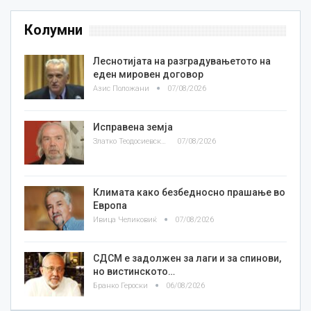
Колумни
Леснотијата на разградувањетото на
еден мировен договор
Азис Положани
07/08/2026
Исправена земја
Златко Теодосиевски
07/08/2026
Климата како безбедносно прашање во
Европа
Ивица Челиковиќ
07/08/2026
СДСМ е задолжен за лаги и за спинови,
но вистинското…
Бранко Героски
06/08/2026