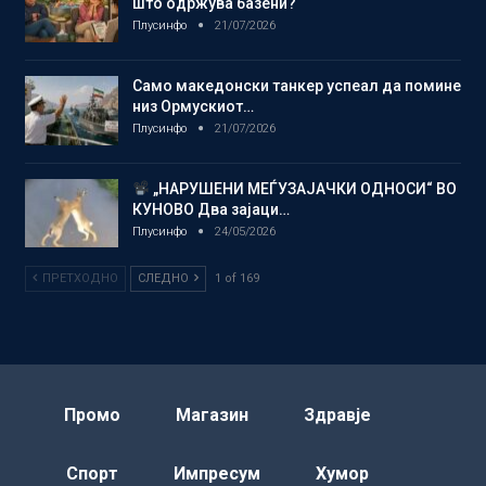
што одржува базени?
Плусинфо
21/07/2026
Само македонски танкер успеал да помине
низ Ормускиот…
Плусинфо
21/07/2026
„НАРУШЕНИ МЕЃУЗАЈАЧКИ ОДНОСИ“ ВО
КУНОВО Два зајаци…
Плусинфо
24/05/2026
ПРЕТХОДНО
СЛЕДНО
1 of 169
Промо
Магазин
Здравје
Спорт
Импресум
Хумор