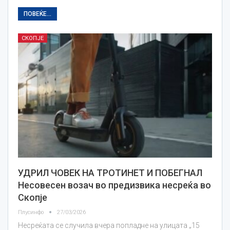
ПОВЕЌЕ...
СКОПЈЕ
УДРИЛ ЧОВЕК НА ТРОТИНЕТ И ПОБЕГНАЛ
Несовесен возач во предизвика несреќа во
Скопје
Плусинфо
27/03/2026
Несреќата се случила вчера попладне на улицата „15