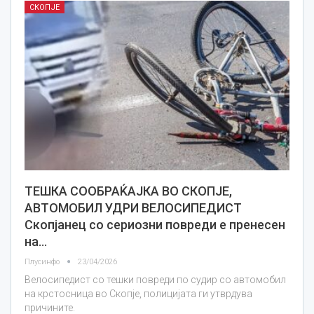
СКОПЈЕ
ТЕШКА СООБРАЌАЈКА ВО СКОПЈЕ,
АВТОМОБИЛ УДРИ ВЕЛОСИПЕДИСТ
Скопјанец со сериозни повреди е пренесен
на…
Плусинфо
23/04/2026
Велосипедист со тешки повреди по судир со автомобил
на крстосница во Скопје, полицијата ги утврдува
причините.