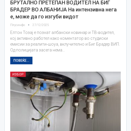
БРУТАЛНО ПРЕТЕПАН ВОДИТЕЛ НА БИГ
БРАДЕР ВО АЛБАНИЈА На интензивна нега
е, може да го изгуби видот
Плусинфо
27/12/2025
Елтон Тозај е познат албански новинар и ТВ‑водител,
кој активно работел како коментатор во студиски
емисии за реалити‑шоуа, вклучително и Биг Брадер ВИП.
Од полицијата засега нема…
ПОВЕЌЕ...
ИЗБОР