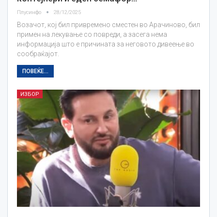
Плусинфо
28/12/2025
Возачот, кој бил привремено сместен во Арачиново, бил
примен на лекување со повреди, а засега нема
информација што е причината за неговото дивеење во
сообраќајот.
ПОВЕЌЕ...
ИЗБОР