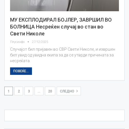
МУ ЕКСПЛОДИРАЛ БОЈЛЕР, ЗАВРШИЛ ВО
БОЛНИЦА Несреќен случај во стан во
Свети Николе
Плусинфо
27/12/2025
Случајот бил пријавен во СВР Свети Николе, и извршен
бил увид од увидна екипа за да се утврди причината за
несреќата.
ПОВЕЌЕ...
1
2
3
…
20
СЛЕДНО