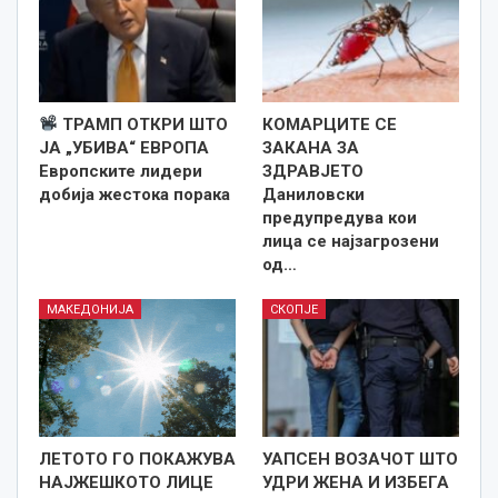
ТРАМП ОТКРИ ШТО
КОМАРЦИТЕ СЕ
ЈА „УБИВА“ ЕВРОПА
ЗАКАНА ЗА
Европските лидери
ЗДРАВЈЕТО
добија жестока порака
Даниловски
предупредува кои
лица се најзагрозени
од…
МАКЕДОНИЈА
СКОПЈЕ
ЛЕТОТО ГО ПОКАЖУВА
УАПСЕН ВОЗАЧОТ ШТО
НАЈЖЕШКОТО ЛИЦE
УДРИ ЖЕНА И ИЗБЕГА