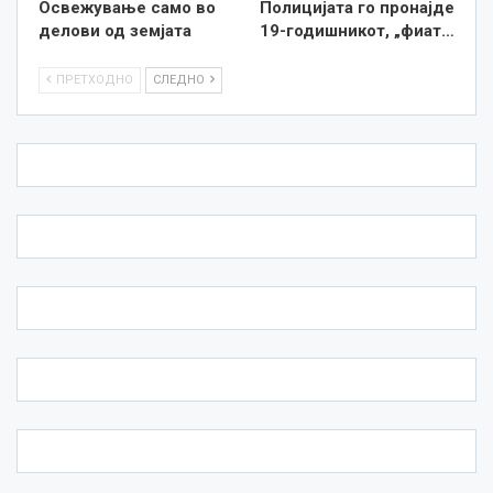
Освежување само во
Полицијата го пронајде
делови од земјата
19-годишникот, „фиат…
ПРЕТХОДНО
СЛЕДНО