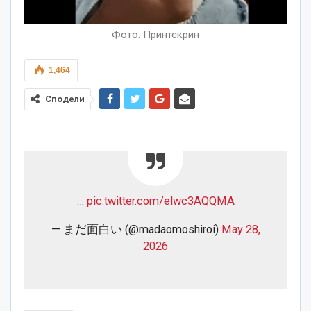
Фото: Принтскрин
1,464
Сподели
…
pic.twitter.com/elwc3AQQMA
— まだ面白い (@madaomoshiroi)
May 28,
2026