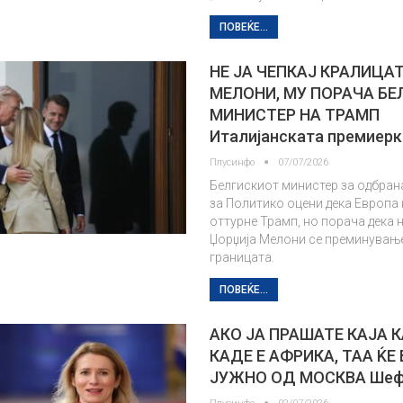
ПОВЕЌЕ...
НЕ ЈА ЧЕПКАЈ КРАЛИЦА
MEЛОНИ, МУ ПОРАЧА БЕ
МИНИСТЕР НА ТРАМП
Италијанската премиер
Плусинфо
07/07/2026
Белгискиот министер за одбран
за Политико оцени дека Европа 
оттурне Трамп, но порача дека 
Џорџија Мелони се преминувањ
границата.
ПОВЕЌЕ...
АКО ЈА ПРАШАТЕ КАЈА 
КАДЕ Е АФРИКА, ТАА ЌЕ
ЈУЖНО ОД МОСКВА Шеф