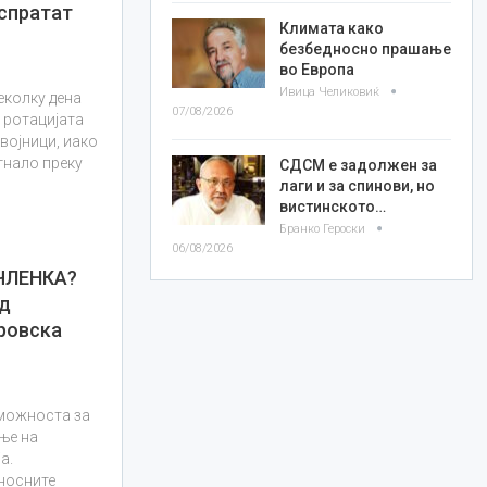
спратат
Климата како
безбедносно прашање
во Европа
Ивица Челиковиќ
еколку дена
07/08/2026
т ротацијата
војници, иако
гнало преку
СДСМ е задолжен за
лаги и за спинови, но
вистинското…
Бранко Героски
06/08/2026
ЧЛЕНКА?
нд
ровска
 можноста за
ње на
а.
дносните