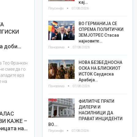
кај…
Плусинфо
07/08/2026
ВО ГЕРМАНИЈА СЕ
ТА
СПРЕМА ПОЛИТИЧКИ
ЛГИСКИ
ЗЕМЈОТРЕС Стасаа
најновите…
ка доби…
Панорама
07/08/2026
НОВА БЕЗБЕДНОСНА
а Тео Франкен
ОСКА НА БЛИСКИОТ
не смее да го
ИСТОК Саудиска
нападите врз
Арабија…
е на
Панорама
07/08/2026
ФИЛИПЧЕ ПРАТИ
ДИЛЕРИ И
НАСИЛНИЦИ ДА
КАЛАС
ПРАВАТ ИНЦИДЕНТИ
 ВИ КАЖЕ –
ВО…
ицата на…
Плусинфо
07/08/2026