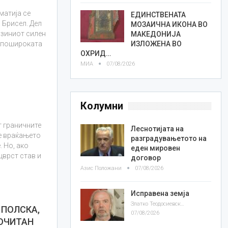
матија се
ЕДИНСТВЕНАТА
 Брисел. Дел
МОЗАИЧНА ИКОНА ВО
јзиниот силен
МАКЕДОНИЈА
ИЗЛОЖЕНА ВО
а пошироката
ОХРИД…
МИА
07/08/2026
Колумни
 граничните
Леснотијата на
де враќањето
разградувањетото на
 Но, ако
еден мировен
цврст став и
договор
Азис Положани
07/08/2026
Исправена земја
Златко Теодосиевски
 ПОЛСКА,
07/08/2026
ОЧИТАН