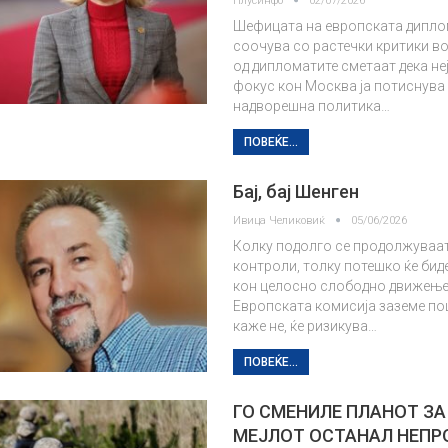
Плусинфо
02/07/2026
Шефицата на европската дипло
соочува со растечки критики во
од дипломатите сметаат дека не
фокус кон Москва ја потиснув
надворешна политика…
ПОВЕЌЕ...
Бај, бај Шенген
Ивица Челиковиќ
05/06/2026
Колку подолго се продолжуваат
контроли, толку потешко ќе би
кон целосно слободно движење.
Европската комисија заземе по
каже не, ќе ризикува…
ПОВЕЌЕ...
ГО СМЕНИЛЕ ПЛАНОТ ЗА
МЕЈЛОТ ОСТАНАЛ НЕПР