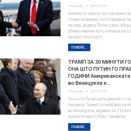
Плусинфо
08/01/2026
Зеленото светло за гласање са
токму на време, кога Украина 
за мир, додека Путин само збор
убива невини луѓе, напиша на с
мрежи сенаторот…
ПОВЕЌЕ...
ТРАМП ЗА 30 МИНУТИ Г
ОНА ШТО ПУТИН ГО ПРА
ГОДИНИ Американската
во Венецуела е…
Плусинфо
06/01/2026
Она што Путин вети дека ќе го н
Украина, Трамп го направи за 
во Венецуела, изјавил за „Полит
аналитичарот Абас Гаљамов.
ПОВЕЌЕ...