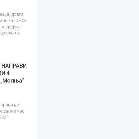
нкции доаѓа
прави заложби
ува додека
оцијалните
О НАПРАВИ
ВИ 4
 „Молња“
аправи во
половина час
ико“