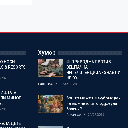
Хумор
ГО НОСИ
ПРИРОДНА ПРОТИВ
S & RESORTS
ВЕШТАЧКА
ИНТЕЛИГЕНЦИЈА • ЗНАЕ ЛИ
НЕКОЈ…
/2026
Панорама
02/08/2026
ИШТАТА:
ЈЛИ МИНОГ
Зошто мажот е љубоморен
а…
на момчето што одржува
базени?
/2026
Плусинфо
21/07/2026
КАЛА ДЕТЕ