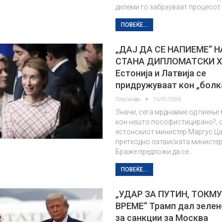
дилеми го забрзуваат процесот
ПОВЕЌЕ...
„ДАЈ ДА СЕ НАПИЕМЕ“ Н
СТАНА ДИПЛОМАТСКИ 
Естонија и Латвија се
придружуваат кон „бол
Плусинфо
15/01/2026
Значи, сега мрднавме од пиење
кон нешто пософистицирано?, с
естонскиот министер Маргус Ца
претходно латвиската министер
Браже предложи да се…
ПОВЕЌЕ...
„УДАР ЗА ПУТИН, ТОКМУ
ВРЕМЕ“ Трамп дал зелен
за санкции за Москва