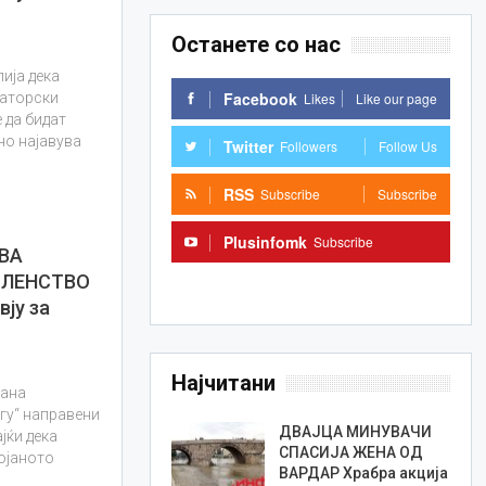
Останете со нас
ија дека
Facebook
Likes
Like our page
наторски
 да бидат
но најавува
Twitter
Followers
Follow Us
RSS
Subscribe
Subscribe
Plusinfomk
Subscribe
ВА
ЧЛЕНСТВО
Subscribe
вју за
Најчитани
тана
гу“ направени
ДВАЈЦА МИНУВАЧИ
јќи дека
СПАСИЈА ЖЕНА ОД
ојаното
ВАРДАР Храбра акција