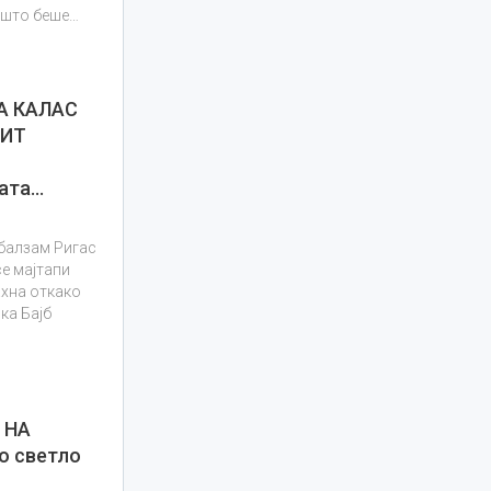
 што беше…
А КАЛАС
ХИТ
ката…
 балзам Ригас
е мајтапи
хна откако
ка Бајб
 НА
о светло