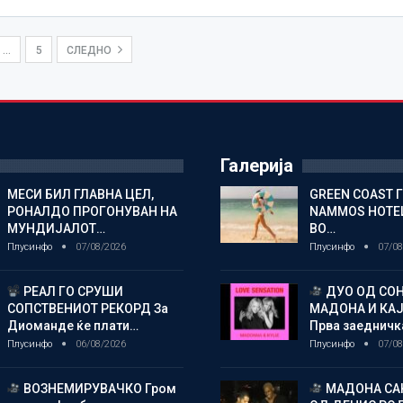
…
5
СЛЕДНО
Галерија
МЕСИ БИЛ ГЛАВНА ЦЕЛ,
GREEN COAST 
РОНАЛДО ПРОГОНУВАН НА
NAMMOS HOTEL
МУНДИЈАЛОТ…
ВО…
Плусинфо
07/08/2026
Плусинфо
07/08
РЕАЛ ГО СРУШИ
ДУО ОД СОН
СОПСТВЕНИОТ РЕКОРД За
МАДОНА И КА
Диоманде ќе плати…
Прва заедничк
Плусинфо
06/08/2026
Плусинфо
07/08
ВОЗНЕМИРУВАЧКО Гром
МАДОНА СА