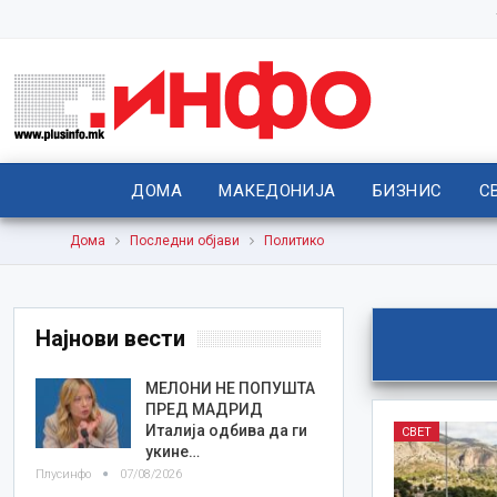
ДОМА
МАКЕДОНИЈА
БИЗНИС
С
Дома
Последни објави
Политико
Најнови вести
МЕЛОНИ НЕ ПОПУШТА
ПРЕД МАДРИД
Италија одбива да ги
СВЕТ
укине…
Плусинфо
07/08/2026