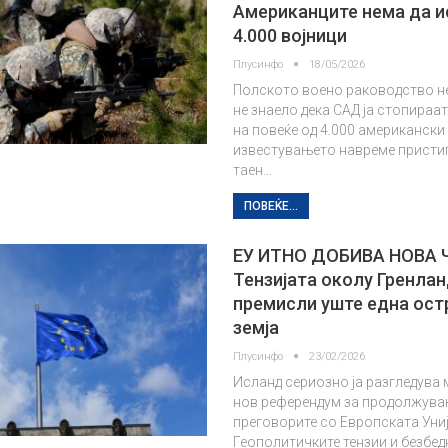
Американците нема да и
4.000 војници
Плусинфо
18/05/2026
Полското воено раководство н
не знаело дека САД ја стопираа
на повеќе од 4.000 американски 
известувањето навреме присти
таен…
ПОВЕЌЕ...
ЕУ ИТНО ДОБИВА НОВА 
Тензијата околу Гренла
премисли уште една ост
земја
Плусинфо
23/02/2026
Исланд сериозно ја разгледува
нов референдум за продолжува
преговорите со Европската Униј
Геополитичките тензии и безбе