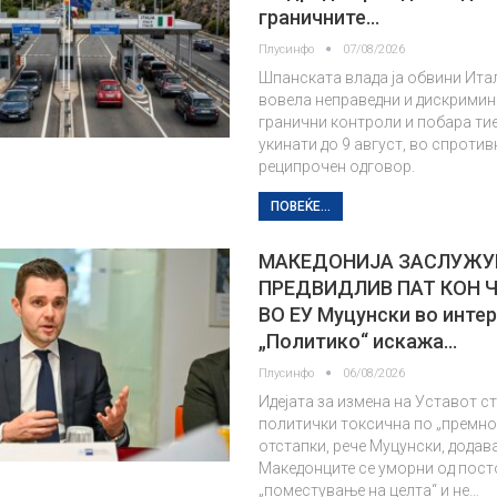
граничните…
Плусинфо
07/08/2026
Шпанската влада ја обвини Итал
вовела неправедни и дискрими
гранични контроли и побара тие
укинати до 9 август, во спротив
реципрочен одговор.
ПОВЕЌЕ...
МАКЕДОНИЈА ЗАСЛУЖУ
ПРЕДВИДЛИВ ПАТ КОН 
ВО ЕУ Муцунски во интер
„Политико“ искажа…
Плусинфо
06/08/2026
Идејата за измена на Уставот с
политички токсична по „премно
отстапки, рече Муцунски, додава
Македонците се уморни од пост
„поместување на целта“ и не…