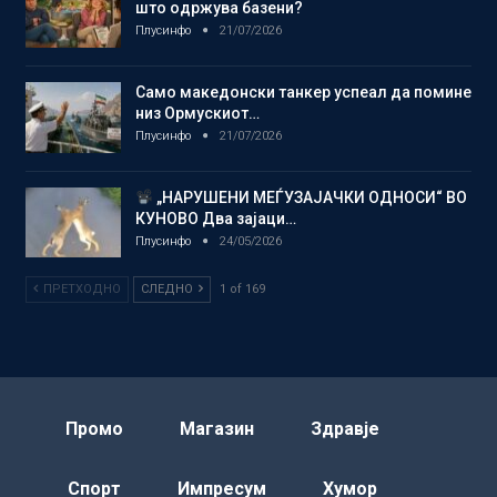
што одржува базени?
Плусинфо
21/07/2026
Само македонски танкер успеал да помине
низ Ормускиот…
Плусинфо
21/07/2026
„НАРУШЕНИ МЕЃУЗАЈАЧКИ ОДНОСИ“ ВО
КУНОВО Два зајаци…
Плусинфо
24/05/2026
ПРЕТХОДНО
СЛЕДНО
1 of 169
Промо
Магазин
Здравје
Спорт
Импресум
Хумор