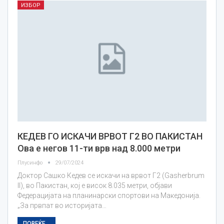
ИЗБОР
КЕДЕВ ГО ИСКАЧИ ВРВОТ Г2 ВО ПАКИСТАН
Ова е негов 11-ти врв над 8.000 метри
Плусинфо
29/07/2024
Доктор Сашко Кедев се искачи на врвот Г2 (Gasherbrum
II), во Пакистан, кој е висок 8.035 метри, објави
Федерацијата на планинарски спортови на Македонија.
„За првпат во историјата…
ПОВЕЌЕ...