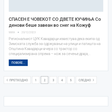
СПАСЕН Е ЧОВЕКОТ СО ДВЕТЕ КУЧИЊА Со
денови беше завеан во снег на Кожуф
МИА
20/12/2023
Регионалниот ЦУК Кавадарци известува дека екипа од
Зимската служба за одржување на улици и патишта на
Општина Кавадарци вчера со трактор со
специјализирана опрема – нож за сечење дрвја,…
ПОВЕЌЕ...
ПРЕТХОДНО
1
2
3
4
5
СЛЕДНО