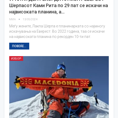
Шерпасот Ками Рита по 29 пат се искачи на
највисоката планина, а…
МИА
13/05/2024
Меѓу жените, Лакпа Шерпа е планинарката со најмногу
искачувања на Еверест. Во 2022 година, таа се искачи
на највисоката планина по рекорден 10-ти пат.
ПОВЕЌЕ...
ИЗБОР