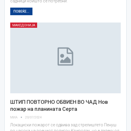
садници коишто се потребни.
ПОВЕЌЕ...
МАКЕДОНИЈА
ШТИП ПОВТОРНО ОБВИЕН ВО ЧАД Нов
пожар на планината Серта
МИА
20/07/2024
Локациски пожарот се одвива зад стрелиштето Пенуш
во насока на воениот полигон Криволак, но е далеку од