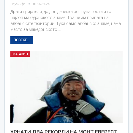
Плусинфо
01/07/2024
Драги пријатели, дојдов денеска со група гости и го
најдов македонското знаме. Тоа не им припаѓа на
албанските територии. Тука само албанско знаме, нема
место за македонското.…
ПОВЕЌЕ...
МАГАЗИН
УРНАТИ ДВА РЕКОРДИ НА МОНТ ЕВЕРЕСТ