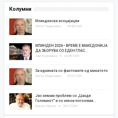
Колумни
Илинденски асоцијации
Златко Теодосиевски
04/08/2026
ИЛИНДЕН 2026 • ВРЕМЕ Е МАКЕДОНИЈА
ДА ЗБОРУВА СО ЕДЕН ГЛАС…
Јове Кекеновски
03/08/2026
За иднината со фантомите од минатото
Златко Теодосиевски
31/07/2026
Јас немам проблем со „Цанде
Големиот“ и со некои поголеми…
Бранко Героски
30/07/2026