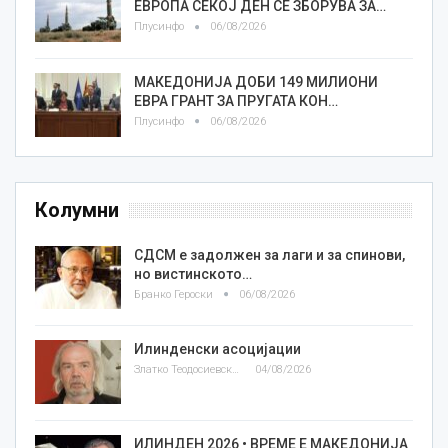
ЕВРОПА СЕКОЈ ДЕН СЕ ЗБОРУВА ЗА…
Плусинфо
06/08/2026
МАКЕДОНИЈА ДОБИ 149 МИЛИОНИ
ЕВРА ГРАНТ ЗА ПРУГАТА КОН…
Плусинфо
06/08/2026
Колумни
СДСМ е задолжен за лаги и за спинови,
но вистинското…
Бранко Героски
06/08/2026
Илинденски асоцијации
Златко Теодосиевски
04/08/2026
ИЛИНДЕН 2026 • ВРЕМЕ Е МАКЕДОНИЈА