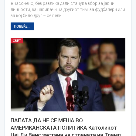
е насочено, без разлика дали станува збор за јавни
личности, за навивачи на другиот тим, за фудбалери или
за кој било друг – се вели…
ПОВЕЌЕ...
СВЕТ
ПАПАТА ДА НЕ СЕ МЕША ВО
АМЕРИКАНСКАТА ПОЛИТИКА Католикот
Џеј Ди Венс застана на страната на Трамп