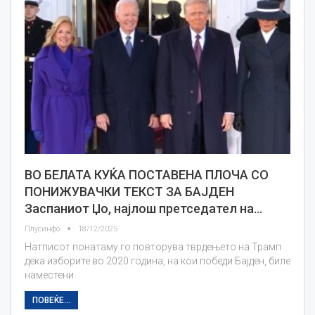
ВО БЕЛАТА КУЌА ПОСТАВЕНА ПЛОЧА СО
ПОНИЖУВАЧКИ ТЕКСТ ЗА БАЈДЕН
Заспаниот Џо, најлош претседател на…
Плусинфо
18/12/2025
Натписот понатаму го повторува тврдењето на Трамп
дека изборите во 2020 година, на кои победи Бајден, биле
наместени.
ПОВЕЌЕ...