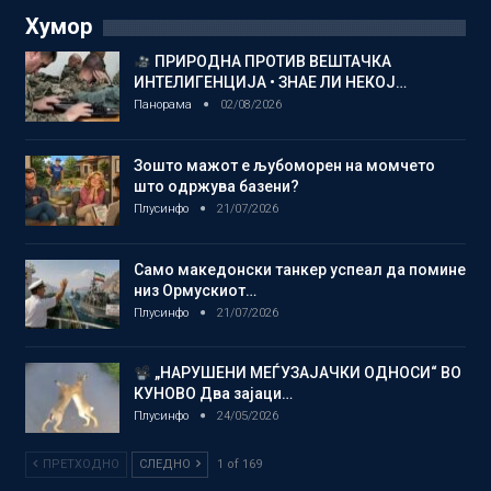
Хумор
ПРИРОДНА ПРОТИВ ВЕШТАЧКА
ИНТЕЛИГЕНЦИЈА • ЗНАЕ ЛИ НЕКОЈ…
Панорама
02/08/2026
Зошто мажот е љубоморен на момчето
што одржува базени?
Плусинфо
21/07/2026
Само македонски танкер успеал да помине
низ Ормускиот…
Плусинфо
21/07/2026
„НАРУШЕНИ МЕЃУЗАЈАЧКИ ОДНОСИ“ ВО
КУНОВО Два зајаци…
Плусинфо
24/05/2026
ПРЕТХОДНО
СЛЕДНО
1 of 169