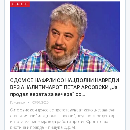
СЛАЈДЕР
СДСМ СЕ НАФРЛИ СО НАЈДОЛНИ НАВРЕДИ
ВРЗ АНАЛИТИЧАРОТ ПЕТАР АРСОВСКИ „Ја
продал верата за вечера“ со…
Плусинфо
03/07/2026
Сите овие кои денес се претставуваат како „независни
аналитичари" или „нови гласови", всушност се дел од
истата машинерија која работи против Фронтот за
вистина и правда – пишува СДСМ.