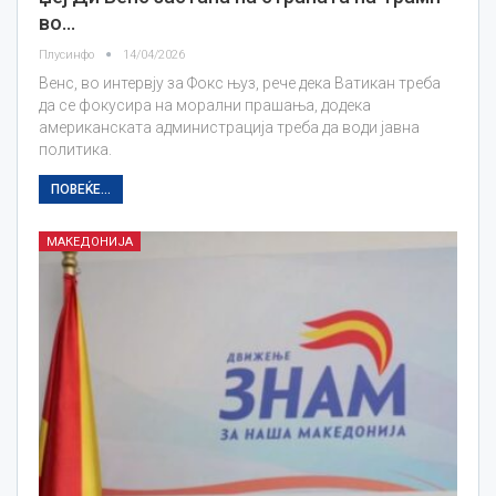
во…
Плусинфо
14/04/2026
Венс, во интервју за Фокс њуз, рече дека Ватикан треба
да се фокусира на морални прашања, додека
американската администрација треба да води јавна
политика.
ПОВЕЌЕ...
МАКЕДОНИЈА