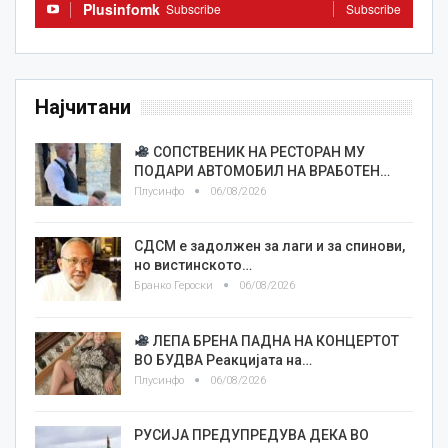
Plusinfomk
Subscribe
Subscribe
Најчитани
СОПСТВЕНИК НА РЕСТОРАН МУ
ПОДАРИ АВТОМОБИЛ НА ВРАБОТЕН…
Плусинфо
06/08/2026
СДСМ е задолжен за лаги и за спинови,
но вистинското…
Бранко Героски
06/08/2026
ЛЕПА БРЕНА ПАДНА НА КОНЦЕРТОТ
ВО БУДВА Реакцијата на…
Плусинфо
06/08/2026
РУСИЈА ПРЕДУПРЕДУВА ДЕКА ВО