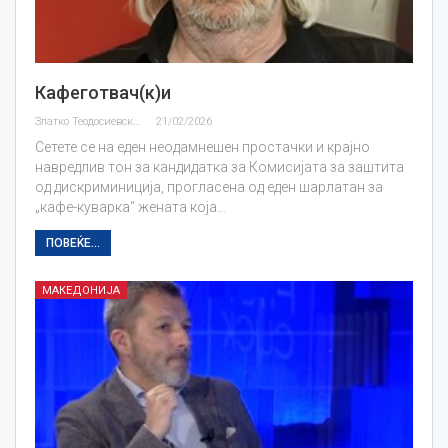
Кафеготвач(к)и
Златко Теодосиевски
21/02/2026
Сетете се на еден неодамнешен простачки и крајно
навредлив тон за кандидатка за Комисијата за заштита
од дискриминиција, прогласена од еден шарлатан за
„кафе-куварка“ жената која…
ПОВЕЌЕ...
МАКЕДОНИЈА