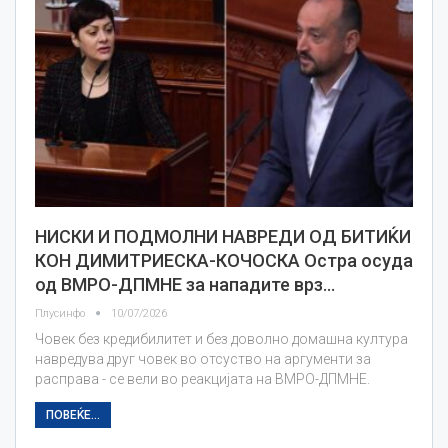
НИСКИ И ПОДМОЛНИ НАВРЕДИ ОД БИТИЌИ
КОН ДИМИТРИЕСКА-КОЧОСКА Остра осуда
од ВМРО-ДПМНЕ за нападите врз…
Плусинфо
10/07/2026
Човек без кредибилитет и без доволно домашна култура
навредува друг човек во отсуство на аргументи за
расправа - се вели во реакцијата на ВМРО-ДПМНЕ.
ПОВЕЌЕ...