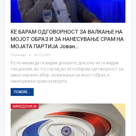
ЌЕ БАРАМ ОДГОВОРНОСТ ЗА ВАЛКАЊЕ НА
МОЈОТ ОБРАЗ И ЗА НАНЕСУВАЊЕ СРАМ НА
МОЈАТА ПАРТИЈА Јован…
Плусинфо
29/12/2025
Ќе почекам да ги видам доказите, доколку не ги видам
тие докази, во тој случај јас ќе побарам одговорност за
јавно изразен збор, за валкање на мојот образ, и
нанесување срам на мојата…
ПОВЕЌЕ...
МАКЕДОНИЈА