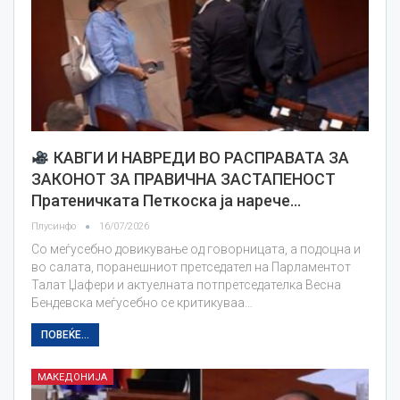
КАВГИ И НАВРЕДИ ВО РАСПРАВАТА ЗА
ЗАКОНОТ ЗА ПРАВИЧНА ЗАСТАПЕНОСТ
Пратеничката Петкоска ја нарече…
Плусинфо
16/07/2026
Со меѓусебно довикување од говорницата, а подоцна и
во салата, поранешниот претседател на Парламентот
Талат Џафери и актуелната потпретседателка Весна
Бендевска меѓусебно се критикуваа…
ПОВЕЌЕ...
МАКЕДОНИЈА