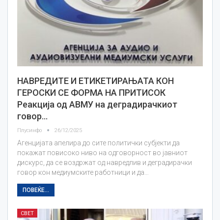
НAВРЕДИТЕ И ЕТИКЕТИРАЊАТА КОН
ГЕРОСКИ СЕ ФОРМА НА ПРИТИСОК
Реакција од АВМУ на деградирачкиот
говор…
Плусинфо
26/12/2025
Агенцијата апелира до сите политички субјекти да
покажат повисоко ниво на одговорност во јавниот
дискурс, да се воздржат од навредлив и деградирачки
говор кон медиумските работници и да…
ПОВЕЌЕ...
СВЕТ