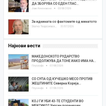
ДА ЗБОРУВА СО ЕДЕН ГЛАС…
Јове Кекеновски
03/08/2026
За иднината со фантомите од минатото
Златко Теодосиевски
31/07/2026
Најнови вести
МАКЕДОНСКОТО РУДАРСТВО
ПРОДОЛЖУВА ДА ТОНЕ ИАКО ИМА НА…
Плусинфо
07/08/2026
СО СУПА ОД КУЧЕШКО МЕСО ПРОТИВ
ЖЕШТИНИТЕ Северна Кореја…
Плусинфо
07/08/2026
КОЈ ГИ УБИ 43-ТЕ СТУДЕНТИ ВО
МЕКСИКО? Уапсен поранешен…