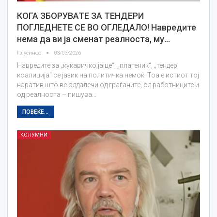
КОГА ЗБОРУВАТЕ ЗА ТЕНДЕРИ
ПОГЛЕДНЕТЕ СЕ ВО ОГЛЕДАЛО! Наврeдите
нема да ви ја сменат реалноста, му…
Плусинфо
03/03/2026
Навредите за „кукавичко јајце“, „платеник“, „тендер
коалиција“ се јазик на политичка немоќ. Тоа е истиот тој
наратив што ве оддалечи од граѓаните, од работниците и
од реалноста – пишува…
ПОВЕЌЕ...
КОЛУМНИ