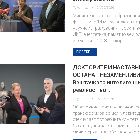
Плусинфо
04/06/2026
Министерството за образование
финансира 14 македонско-авст
научноистражувачки проекти в
ИКТ, енергетика, паметно земјо
индустрија 4.0. За секој…
ПОВЕЌЕ...
ДОКТОРИТЕ И НАСТАВН
ОСТАНАТ НЕЗАМЕНЛИВ
Вештачката интелигенци
реалност во…
Плусинфо
09/05/2026
Образовниот систем активно с
трансформира со цел младите д
стекнуваат потребните компетен
бидат клучни за економијата во
министерката за образование и