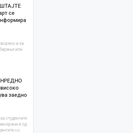
УШТАЈТЕ
арт се
 информира
ворено и за
 барање или
ВОНРЕДНО
 високо
ува заедно
за студентите
самохрани и од
дентите со