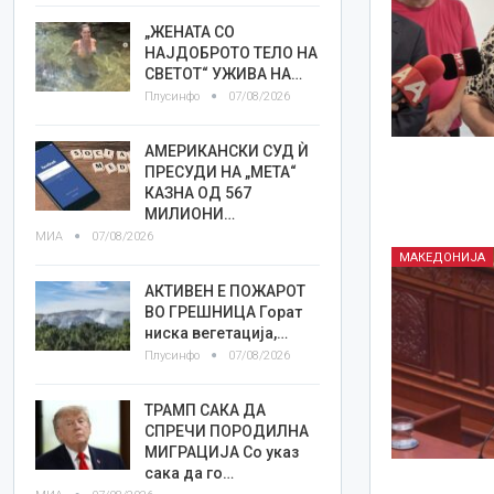
„ЖЕНАТА СО
НАЈДОБРОТО ТЕЛО НА
СВЕТОТ“ УЖИВА НА…
Плусинфо
07/08/2026
АМЕРИКАНСКИ СУД Ѝ
ПРЕСУДИ НА „МЕТА“
КАЗНА ОД 567
МИЛИОНИ…
МИА
07/08/2026
МАКЕДОНИЈА
АКТИВЕН Е ПОЖАРОТ
ВО ГРЕШНИЦА Горат
ниска вегетација,…
Плусинфо
07/08/2026
ТРАМП САКА ДА
СПРЕЧИ ПОРОДИЛНА
МИГРАЦИЈА Со указ
сака да го…