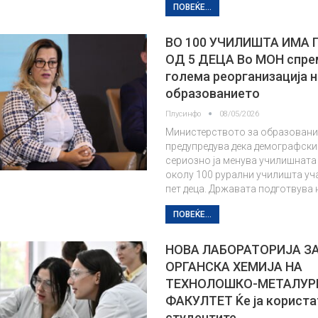
ПОВЕЌЕ...
ВО 100 УЧИЛИШТА ИМА
ОД 5 ДЕЦА Во МОН спре
голема реорганизација н
образованието
Плусинфо
08/05/2026
Министерството за образовани
предупредува дека демографски
сериозно ја менува училишната
околу 100 рурални училишта уч
пет деца. Државата подготвува
ПОВЕЌЕ...
НОВА ЛАБОРАТОРИЈА З
ОРГАНСКА ХЕМИЈА НА
ТЕХНОЛОШКО-МЕТАЛУ
ФАКУЛТЕТ Ќе ја користа
студентите,…