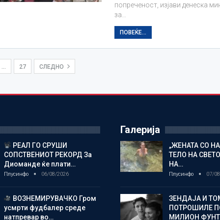
попреченост, изјави денеска ми
за…
ПОВЕЌЕ...
…
27
СЛЕДНО
Галерија
РЕАЛ ГО СРУШИ
„ЖЕНАТА СО Н
СОПСТВЕНИОТ РЕКОРД За
ТЕЛО НА СВЕТ
Диоманде ќе плати…
НА…
Плусинфо
06/08/2026
Плусинфо
07/08
ВОЗНЕМИРУВАЧКО Гром
ЗЕНДАЈА И ТО
усмрти фудбалер среде
ПОТРОШИЛЕ П
натпревар во…
МИЛИОН ФУНТ