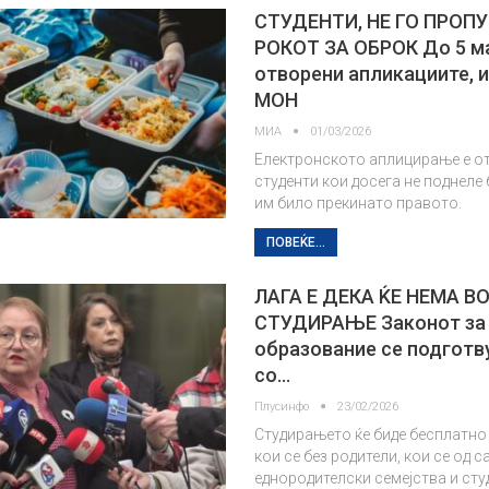
СТУДЕНТИ, НЕ ГО ПРОП
РОКОТ ЗА ОБРОК До 5 м
отворени апликациите,
МОН
МИА
01/03/2026
Електронското аплицирање е от
студенти кои досега не поднеле
им било прекинато правото.
ПОВЕЌЕ...
ЛАГА Е ДЕКА ЌЕ НЕМА 
СТУДИРАЊЕ Законот за
образование се подготв
со…
Плусинфо
23/02/2026
Студирањето ќе биде бесплатно 
кои се без родители, кои се од 
еднородителски семејства и сту