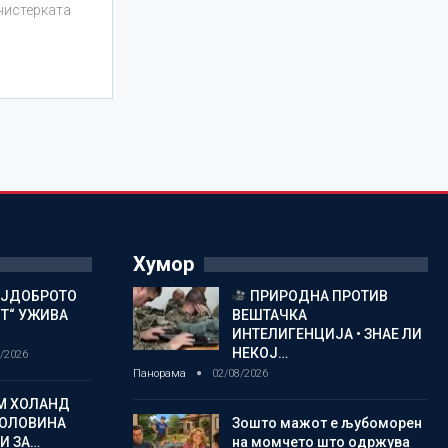
нистерката
Хумор
АЈДОБРОТО
ПРИРОДНА ПРОТИВ
ОТ“ УЖИВА
ВЕШТАЧКА
ИНТЕЛИГЕНЦИЈА • ЗНАЕ ЛИ
НЕКОЈ…
/2026
Панорама
02/08/2026
М ХОЛАНД
ОЛОВИНА
Зошто мажот е љубоморен
И ЗА…
на момчето што одржува