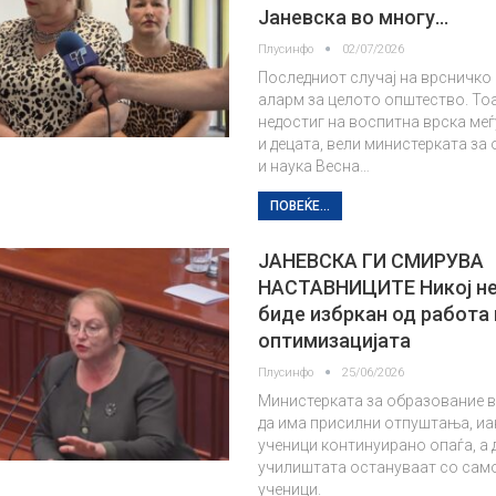
Јаневска во многу…
Плусинфо
02/07/2026
Последниот случај на врсничко
аларм за целото општество. Тоа
недостиг на воспитна врска меѓ
и децата, вели министерката за
и наука Весна…
ПОВЕЌЕ...
ЈАНЕВСКА ГИ СМИРУВА
НАСТАВНИЦИТЕ Никој не
биде избркан од работа
оптимизацијата
Плусинфо
25/06/2026
Министерката за образование в
да има присилни отпуштања, иа
ученици континуирано опаѓа, а 
училиштата остануваат со сам
ученици.