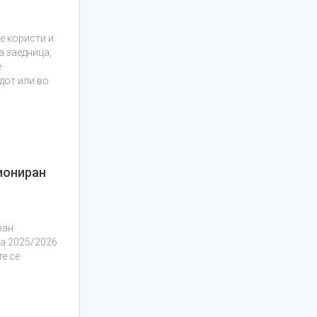
е користи и
а заедница,
е
дот или во
иониран
ран
та 2025/2026
те се