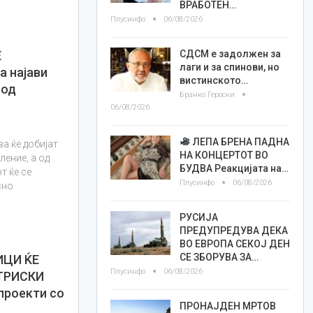
ВРАБОТЕН…
Плусинфо
06/08/2026
СДСМ е задолжен за
Е
лаги и за спинови, но
 најави
вистинското…
 од
Бранко Героски
06/08/2026
ЛЕПА БРЕНА ПАДНА
а ќе добијат
НА КОНЦЕРТОТ ВО
ление, а од
БУДВА Реакцијата на…
т ќе се
Плусинфо
06/08/2026
сно
РУСИЈА
ПРЕДУПРЕДУВА ДЕКА
ВО ЕВРОПА СЕКОЈ ДЕН
СЕ ЗБОРУВА ЗА…
ЦИ ЌЕ
Плусинфо
06/08/2026
ТРИСКИ
проекти со
ПРОНАЈДЕН МРТОВ