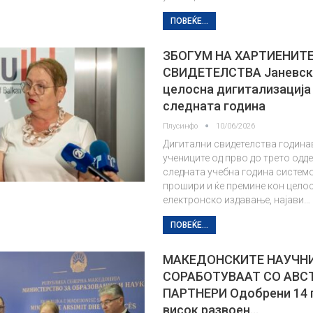
ПОВЕЌЕ...
ЗБОГУМ НА ХАРТИЕНИТ
СВИДЕТЕЛСТВА Јаневска
целосна дигитализација
следната година
Плусинфо
10/06/2026
Дигитални свидетелства годинав
учениците од прво до трето одде
следната учебна година системо
прошири и ќе премине кон цело
електронско издавање, најави…
ПОВЕЌЕ...
МАКЕДОНСКИТЕ НАУЧНИ
СОРАБОТУВААТ СО АВС
ПАРТНЕРИ Одобрени 14 
висок развоен…