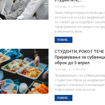
Плусинфо
20/04/2026
Оваа лабораторија ќе може да с
за оние кои не се во академскат
но сакаат да ги подобрат своит
перформанси на пазарот на тру
компаниите, вели…
ПОВЕЌЕ...
СТУДЕНТИ, РОКОТ ТЕЧЕ
Пријавување за субвенц
оброк до 5 април
Плусинфо
01/04/2026
Пријавувањето за субвенциони
студентски оброк за академска
година е отворено, а апликации
поднесуваат електронски.
ПОВЕЌЕ...