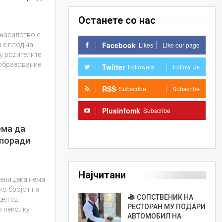
Останете со нас
 насилство е
Facebook
Likes
Like our page
 е плод на
у родителите
 образование
Twitter
Followers
Follow Us
RSS
Subscribe
Subscribe
Plusinfomk
Subscribe
ма да
Subscribe
 поради
Најчитани
ели дека нема
ко бројот на
СОПСТВЕНИК НА
дел од
РЕСТОРАН МУ ПОДАРИ
о неколку
АВТОМОБИЛ НА