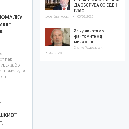
ДА ЗБОРУВА СО ЕДЕН
ГЛАС…
 ПОМАЛКУ
Јове Кекеновски
03/08/2026
маат
а
За иднината со
фантомите од
минатото
Златко Теодосиевски
31/07/2026
е
от пад
 мрежа. Во
ат помалку од
 нов…
А
РШКИОТ
т,