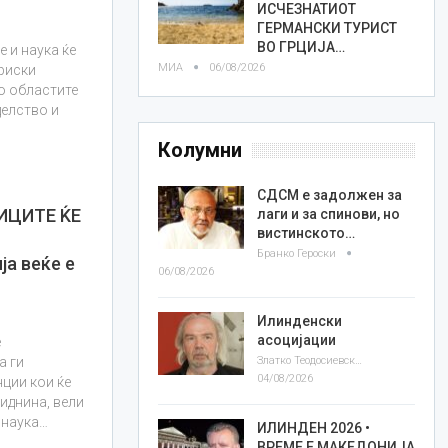
ИСЧЕЗНАТИОТ
ГЕРМАНСКИ ТУРИСТ
ВО ГРЦИЈА…
 и наука ќе
МИА
06/08/2026
риски
о областите
делство и
Колумни
СДСМ е задолжен за
ИЦИТЕ ЌЕ
лаги и за спинови, но
вистинското…
И
Бранко Героски
ја веќе е
06/08/2026
Илинденски
асоцијации
е
Златко Теодосиевски
а ги
04/08/2026
ции кои ќе
 иднина, вели
 наука…
ИЛИНДЕН 2026 •
ВРЕМЕ Е МАКЕДОНИЈА