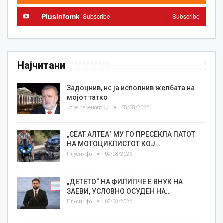
Plusinfomk
Subscribe
Subscribe
Најчитани
Задоцнив, но ја исполнив желбата на
мојот татко
Јове Кекеновски
08/08/2026
„СЕАТ АЛТЕА“ МУ ГО ПРЕСЕКЛА ПАТОТ
НА МОТОЦИКЛИСТОТ КОЈ…
Плусинфо
09/08/2026
„ДЕТЕТО“ НА ФИЛИПЧЕ Е ВНУК НА
ЗАЕВИ, УСЛОВНО ОСУДЕН НА…
Плусинфо
08/08/2026