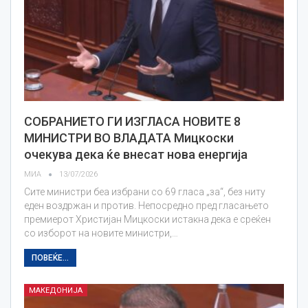
СОБРАНИЕТО ГИ ИЗГЛАСА НОВИТЕ 8
МИНИСТРИ ВО ВЛАДАТА Мицкоски
очекува дека ќе внесат нова енергија
МИА
13/07/2026
Сите министри беа избрани со 69 гласа „за“, без ниту
еден воздржан и против. Непосредно пред гласањето
премиерот Христијан Мицкоски истакна дека е среќен
со изборот на новите министри,…
ПОВЕЌЕ...
МАКЕДОНИЈА