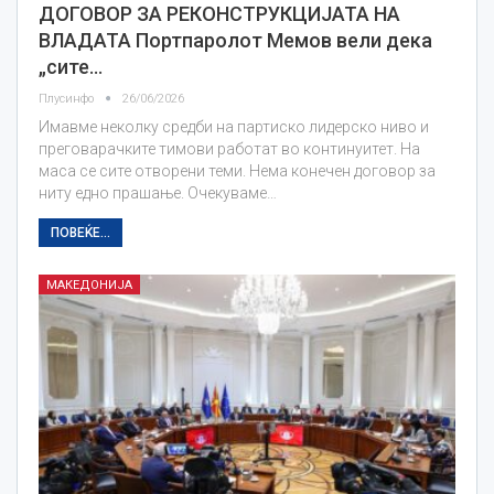
ДОГОВОР ЗА РЕКОНСТРУКЦИЈАТА НА
ВЛАДАТА Портпаролот Мемов вели дека
„сите…
Плусинфо
26/06/2026
Имавме неколку средби на партиско лидерско ниво и
преговарачките тимови работат во континуитет. На
маса се сите отворени теми. Нема конечен договор за
ниту едно прашање. Очекуваме…
ПОВЕЌЕ...
МАКЕДОНИЈА