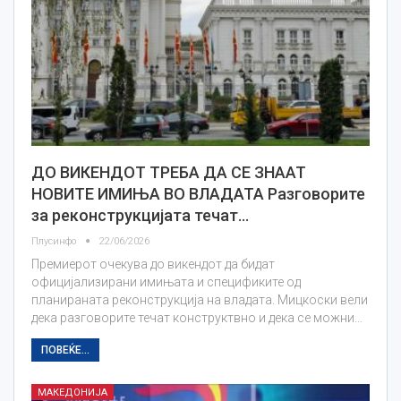
ДО ВИКЕНДОТ ТРЕБА ДА СЕ ЗНААТ
НОВИТЕ ИМИЊА ВО ВЛАДАТА Разговорите
за реконструкцијата течат…
Плусинфо
22/06/2026
Премиерот очекува до викендот да бидат
официјализирани имињата и спецификите од
планираната реконструкција на владата. Мицкоски вели
дека разговорите течат конструктвно и дека се можни…
ПОВЕЌЕ...
МАКЕДОНИЈА