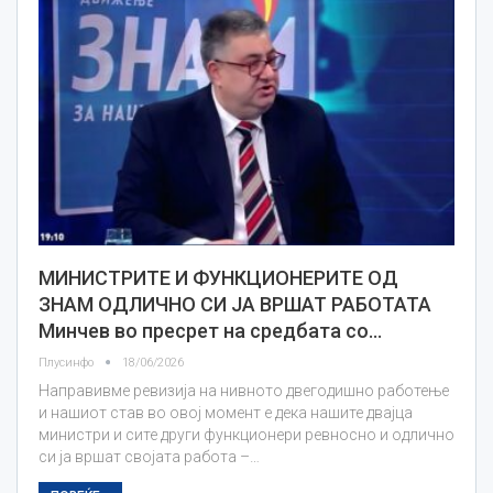
МИНИСТРИТЕ И ФУНКЦИОНЕРИТЕ ОД
ЗНАМ ОДЛИЧНО СИ ЈА ВРШАТ РАБОТАТА
Минчев во пресрет на средбата со…
Плусинфо
18/06/2026
Направивме ревизија на нивното двегодишно работење
и нашиот став во овој момент е дека нашите двајца
министри и сите други функционери ревносно и одлично
си ја вршат својата работа –…