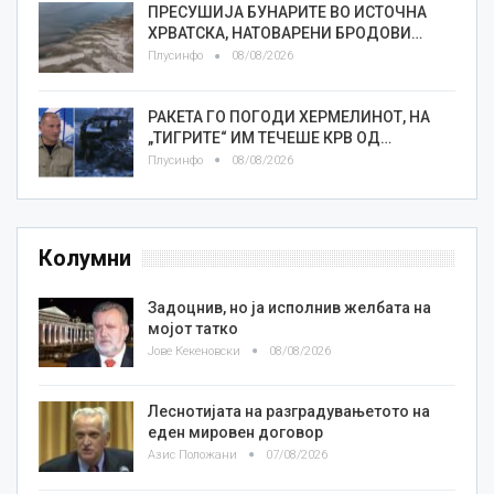
ПРЕСУШИЈА БУНАРИТЕ ВО ИСТОЧНА
ХРВАТСКА, НАТОВАРЕНИ БРОДОВИ…
Плусинфо
08/08/2026
РАКЕТА ГО ПОГОДИ ХЕРМЕЛИНОТ, НА
„ТИГРИТЕ“ ИМ ТЕЧЕШЕ КРВ ОД…
Плусинфо
08/08/2026
Колумни
Задоцнив, но ја исполнив желбата на
мојот татко
Јове Кекеновски
08/08/2026
Леснотијата на разградувањетото на
еден мировен договор
Азис Положани
07/08/2026