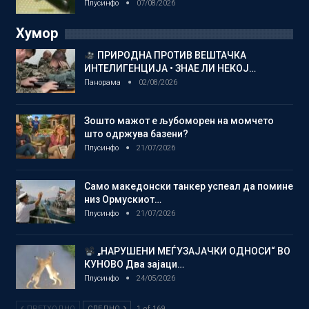
Плусинфо
07/08/2026
Хумор
ПРИРОДНА ПРОТИВ ВЕШТАЧКА
ИНТЕЛИГЕНЦИЈА • ЗНАЕ ЛИ НЕКОЈ…
Панорама
02/08/2026
Зошто мажот е љубоморен на момчето
што одржува базени?
Плусинфо
21/07/2026
Само македонски танкер успеал да помине
низ Ормускиот…
Плусинфо
21/07/2026
„НАРУШЕНИ МЕЃУЗАЈАЧКИ ОДНОСИ“ ВО
КУНОВО Два зајаци…
Плусинфо
24/05/2026
ПРЕТХОДНО
СЛЕДНО
1 of 169