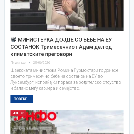
МИНИСТЕРКА ДОЈДЕ СО БЕБЕ НА ЕУ
СОСТАНОК Тримесечниот Адам дел од
климатските преговори
Плусинфо
25/06/2026
Шведската министерка Ромина Пурмохтари го донесе
своето тримесечно бебе на состанок на ЕУ во
Луксембург, испраќајќи порака за родителско отсуство
и баланс меѓу кариера и семејство.
ПОВЕЌЕ...
ИЗБОР