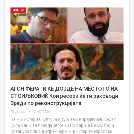
ИЗБОР
АГОН ФЕРАТИ ЌЕ ДОЈДЕ НА МЕСТОТО НА
СТОИЉКОВИЌ Кои ресори ќе ги раководи
Вреди по реконструкцијата
Плусинфо
01/07/2026
За министер за култура и туризам е предложен Седат
Сулејмани, за правда Јетон Шасивари, а Беким Сали
останува прв вицепремиер и министер за европски