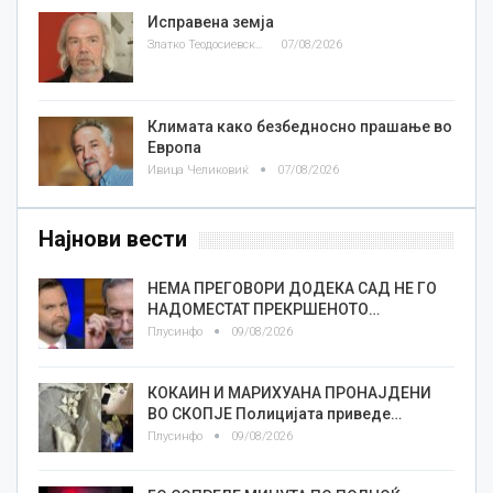
Исправена земја
Златко Теодосиевски
07/08/2026
Климата како безбедносно прашање во
Европа
Ивица Челиковиќ
07/08/2026
Најнови вести
НЕМА ПРЕГОВОРИ ДОДЕКА САД НЕ ГО
НАДОМЕСТАТ ПРЕКРШЕНОТО…
Плусинфо
09/08/2026
КОКАИН И МАРИХУАНА ПРОНАЈДЕНИ
ВО СКОПЈЕ Полицијата приведе…
Плусинфо
09/08/2026