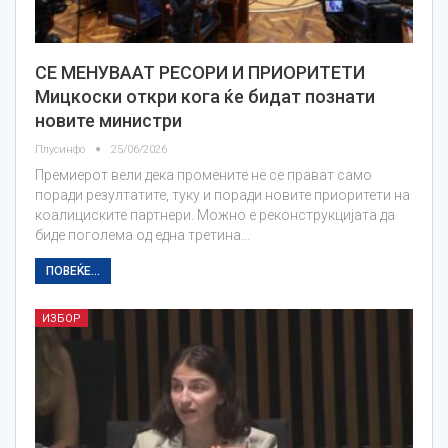
СЕ МЕНУВААТ РЕСОРИ И ПРИОРИТЕТИ
Мицкоски откри кога ќе бидат познати
новите министри
Плусинфо
25/06/2026
Премиерот вели дека промените не се прават само
поради резултатите, туку и поради новите приоритети на
коалициските партнери. Можно е реконструкцијата да
биде поголема од една третина…
ПОВЕЌЕ...
ИЗБОР