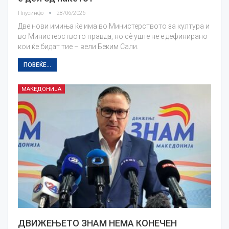
Плусинфо
28/06/2026
Две нови имиња ќе има во Министерството за култура и
во Министерството правда, но сѐ уште не е дефинирано
кои ќе бидат тие – вели Беким Сали.
ПОВЕЌЕ...
МАКЕДОНИЈА
ДВИЖЕЊЕТО ЗНАМ НЕМА КОНЕЧЕН