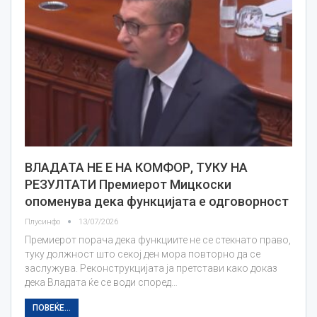
ВЛАДАТА НЕ Е НА КОМФОР, ТУКУ НА
РЕЗУЛТАТИ Премиерот Мицкоски
опоменува дека функцијата е одговорност
Плусинфо
13/07/2026
Премиерот порача дека функциите не се стекнато право,
туку должност што секој ден мора повторно да се
заслужува. Реконструкцијата ја претстави како доказ
дека Владата ќе се води според…
ПОВЕЌЕ...