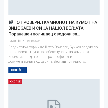
ГО ПРОВЕРИЛ КАМИОНОТ НА КУМОТ НА
ВИЦЕ ЗАЕВ И СИ ЈА НАШОЛ БЕЉАТА
Поранешен полицаец сведочи за…
Плусинфо
16/10/2024
Пред четири години во Шуто Оризари, Бучков заедно со
полициската група по забележување на камионот
инсистирале да го проверат шоферот и
документацијата од царина. Веднаш по нивното…
ПОВЕЌЕ...
СКОПЈЕ