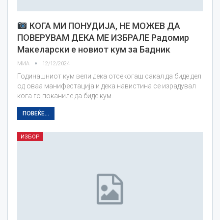
КОГА МИ ПОНУДИЈА, НЕ МОЖЕВ ДА
ПОВЕРУВАМ ДЕКА МЕ ИЗБРАЛЕ Радомир
Макеларски е новиот кум за Бадник
МИА
12/12/2024
Годинашниот кум вели дека отсекогаш сакал да биде дел
од оваа манифестација и дека навистина се израдувал
кога го поканиле да биде кум.
ПОВЕЌЕ...
ИЗБОР