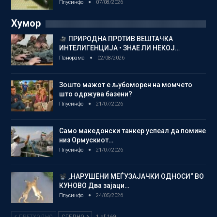
Плусинфо
07/08/2026
Хумор
ПРИРОДНА ПРОТИВ ВЕШТАЧКА
ИНТЕЛИГЕНЦИЈА • ЗНАЕ ЛИ НЕКОЈ…
Панорама
02/08/2026
Зошто мажот е љубоморен на момчето
што одржува базени?
Плусинфо
21/07/2026
Само македонски танкер успеал да помине
низ Ормускиот…
Плусинфо
21/07/2026
„НАРУШЕНИ МЕЃУЗАЈАЧКИ ОДНОСИ“ ВО
КУНОВО Два зајаци…
Плусинфо
24/05/2026
ПРЕТХОДНО
СЛЕДНО
1 of 169