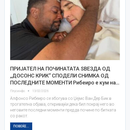
ПРИЈАТЕЛ НА ПОЧИНАТАТА ЅВЕЗДА ОД
„ДОСОНС КРИК“ СПОДЕЛИ СНИМКА ОД
ПОСЛЕДНИТЕ МОМЕНТИ Рибеиро е кум на…
Плусинфо
13/02/2026
Алфонсо Рибеиро се збогува со Џејмс Ван Дер Бик в
трогателна објава, откривајќи дека бил покрај него во
неговите последни моменти пред да почине по битката
со ракот.
ПОВЕЌЕ...