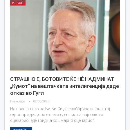
ИЗБОР
СТРАШНО Е, БОТОВИТЕ ЌЕ НЀ НАДМИНАТ
„Кумот“ на вештачката интелигенција даде
отказ во Гугл
Панорама
02/05/2023
На прашањето на Би-Би-Си да елаборира за ова, тој
одговори дек „ова е само еден вид на најлошото
сценарио, еден вид на кошмарно сценарио“.