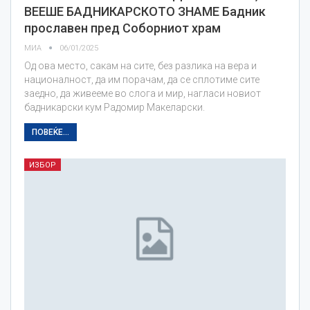
ВЕЕШЕ БАДНИКАРСКОТО ЗНАМЕ Бадник
прославен пред Соборниот храм
МИА
06/01/2025
Од ова место, сакам на сите, без разлика на вера и
националност, да им порачам, да се сплотиме сите
заедно, да живееме во слога и мир, нагласи новиот
бадникарски кум Радомир Макеларски.
ПОВЕЌЕ...
ИЗБОР