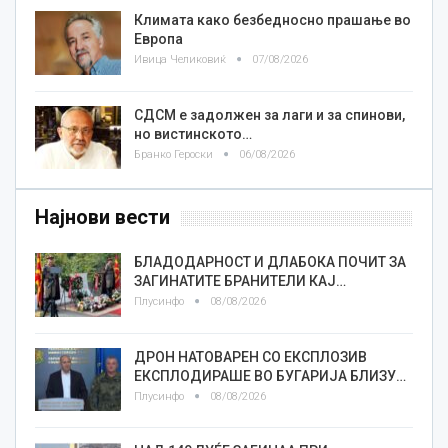
Климата како безбедносно прашање во
Европа
Ивица Челиковиќ
07/08/2026
СДСМ е задолжен за лаги и за спинови,
но вистинското…
Бранко Героски
06/08/2026
Најнови вести
БЛАДОДАРНОСТ И ДЛАБОКА ПОЧИТ ЗА
ЗАГИНАТИТЕ БРАНИТЕЛИ КАЈ…
Плусинфо
08/08/2026
ДРОН НАТОВАРЕН СО ЕКСПЛОЗИВ
ЕКСПЛОДИРАШЕ ВО БУГАРИЈА БЛИЗУ…
Плусинфо
08/08/2026