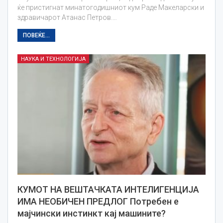
ќе пристигнат минатогодишниот кум Раде Макеларски и
здравичарот Атанас Петров.…
ПОВЕЌЕ...
НАУКА И ТЕХНОЛОГИЈА
КУМОТ НА ВЕШТАЧКАТА ИНТЕЛИГЕНЦИЈА
ИМА НЕОБИЧЕН ПРЕДЛОГ Потребен е
мајчински инстинкт кај машините?