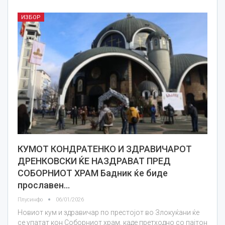
ИЗБОР
КУМОТ КОНДРАТЕНКО И ЗДРАВИЧАРОТ
ДРЕНКОВСКИ ЌЕ НАЗДРАВАТ ПРЕД
СОБОРНИОТ ХРАМ Бадник ќе биде
прославен…
Плусинфо
06/01/2026
Новиот кум и здравичар по престојот во Злокуќани ќе
се упатат кон Соборниот храм, каде претходно со пајтон