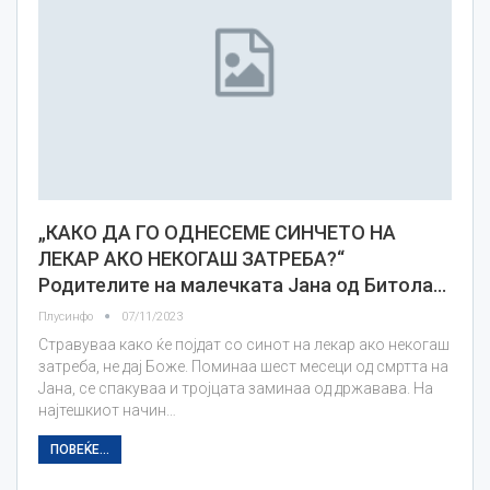
„КАКО ДА ГО ОДНЕСЕМЕ СИНЧЕТО НА
ЛЕКАР АКО НЕКОГАШ ЗАТРЕБА?“
Родителите на малечката Јана од Битола…
Плусинфо
07/11/2023
Стравуваа како ќе појдат со синот на лекар ако некогаш
затреба, не дај Боже. Поминаа шест месеци од смртта на
Јана, се спакуваа и тројцата заминаа од државава. На
најтешкиот начин…
ПОВЕЌЕ...