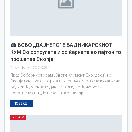
БОБО „ДАЈНЕРС“ Е БАДНИКАРСКИОТ
КУМ Со сопругата и со ќерката во пајтон го
прошетаа Скопје
Плусинфо
06/01/2024
Пред Соборниот храм „Свети Климент Охридски“ во
Скопје денеска се одржа централното одбележување на
Бадник. Кум оваа година е Божидар Јанковски,
сопственик на „Дајнерс“, а здравичар е…
ПОВЕЌЕ...
ИЗБОР