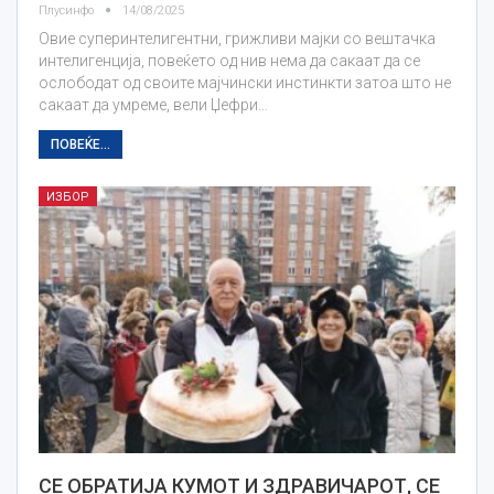
Плусинфо
14/08/2025
Овие суперинтелигентни, грижливи мајки со вештачка
интелигенција, повеќето од нив нема да сакаат да се
ослободат од своите мајчински инстинкти затоа што не
сакаат да умреме, вели Џефри…
ПОВЕЌЕ...
ИЗБОР
СЕ ОБРАТИЈА КУМОТ И ЗДРАВИЧАРОТ, СЕ