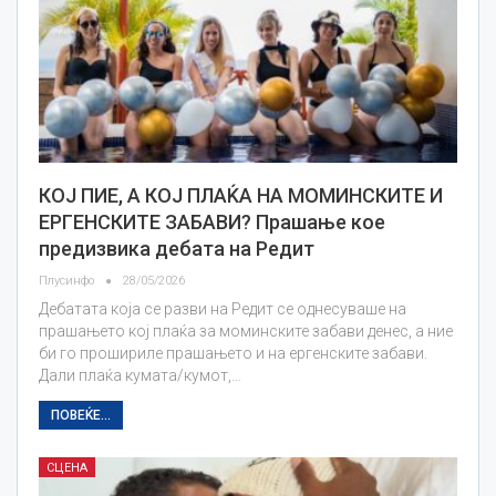
КОЈ ПИЕ, А КОЈ ПЛАЌА НА МОМИНСКИТЕ И
ЕРГЕНСКИТЕ ЗАБАВИ? Прашање кое
предизвика дебата на Редит
Плусинфо
28/05/2026
Дебатата која се разви на Редит се однесуваше на
прашањето кој плаќа за моминските забави денес, а ние
би го прошириле прашањето и на ергенските забави.
Дали плаќа кумата/кумот,…
ПОВЕЌЕ...
СЦЕНА