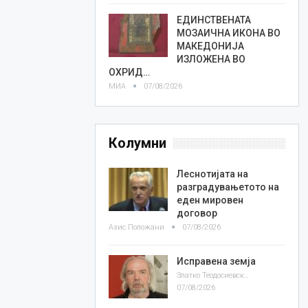
ЕДИНСТВЕНАТА
МОЗАИЧНА ИКОНА ВО
МАКЕДОНИЈА
ИЗЛОЖЕНА ВО
ОХРИД…
МИА
07/08/2026
Колумни
Леснотијата на
разградувањетото на
еден мировен
договор
Азис Положани
07/08/2026
Исправена земја
Златко Теодосиевски
07/08/2026