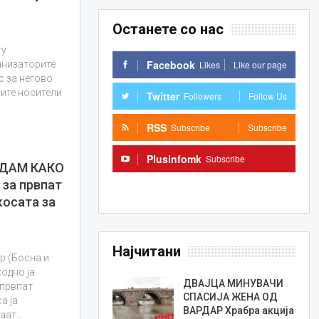
Останете со нас
ту
Facebook
Likes
Like our page
анизаторите
с за негово
ните носители
Twitter
Followers
Follow Us
RSS
Subscribe
Subscribe
Plusinfomk
Subscribe
ЕДАМ КАКО
за првпат
Subscribe
косата за
Најчитани
р (Босна и
одно ја
ДВАЈЦА МИНУВАЧИ
 првпат
СПАСИЈА ЖЕНА ОД
а ја
ВАРДАР Храбра акција
ваат…