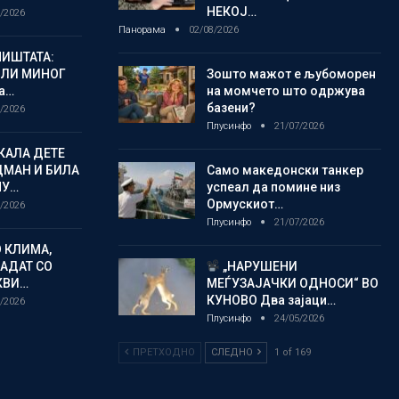
НЕКОЈ…
/2026
Панорама
02/08/2026
ИШТАТА:
ЈЛИ МИНОГ
Зошто мажот е љубоморен
а…
на момчето што одржува
базени?
/2026
Плусинфо
21/07/2026
КАЛА ДЕТЕ
ДМАН И БИЛА
Само македонски танкер
МУ…
успеал да помине низ
Ормускиот…
/2026
Плусинфо
21/07/2026
 КЛИМА,
ЛАДАТ СО
„НАРУШЕНИ
КВИ…
МЕЃУЗАЈАЧКИ ОДНОСИ“ ВО
КУНОВО Два зајаци…
/2026
Плусинфо
24/05/2026
ПРЕТХОДНО
СЛЕДНО
1 of 169