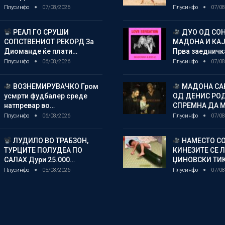
Плусинфо
07/08/2026
Плусинфо
07/08
РЕАЛ ГО СРУШИ
ДУО ОД СОН
СОПСТВЕНИОТ РЕКОРД За
МАДОНА И КА
Диоманде ќе плати…
Прва заедничк
Плусинфо
06/08/2026
Плусинфо
07/08
ВОЗНЕМИРУВАЧКО Гром
МАДОНА СА
усмрти фудбалер среде
ОД ДЕНИС РО
натпревар во…
СПРЕМНА ДА 
Плусинфо
06/08/2026
Плусинфо
07/08
ЛУДИЛО ВО ТРАБЗОН,
НАМЕСТО СО
ТУРЦИТЕ ПОЛУДЕА ПО
КИНЕЗИТЕ СЕ 
САЛАХ Дури 25.000…
ЏИНОВСКИ ТИ
Плусинфо
05/08/2026
Плусинфо
07/08