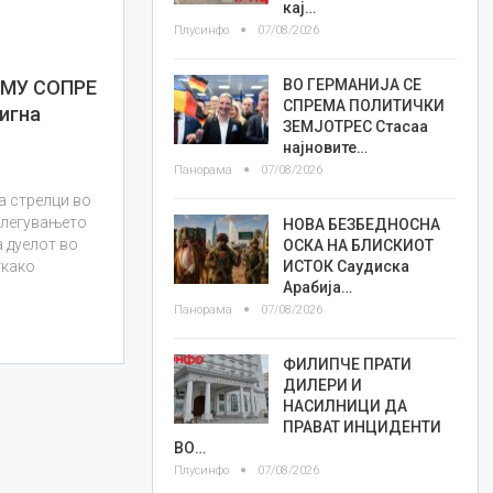
кај…
Плусинфо
07/08/2026
ВО ГЕРМАНИЈА СЕ
 МУ СОПРЕ
СПРЕМА ПОЛИТИЧКИ
игна
ЗЕМЈОТРЕС Стасаа
најновите…
Панорама
07/08/2026
а стрелци во
 влегувањето
НОВА БЕЗБЕДНОСНА
а дуелот во
ОСКА НА БЛИСКИОТ
ИСТОК Саудиска
ткако
Арабија…
Панорама
07/08/2026
ФИЛИПЧЕ ПРАТИ
ДИЛЕРИ И
НАСИЛНИЦИ ДА
ПРАВАТ ИНЦИДЕНТИ
ВО…
Плусинфо
07/08/2026