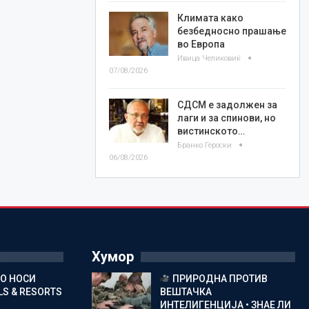
Климата како
безбедносно прашање
во Европа
Ивица Челиковиќ
07/08/2026
СДСМ е задолжен за
лаги и за спинови, но
вистинското…
Бранко Героски
06/08/2026
Хумор
ГО НОСИ
ПРИРОДНА ПРОТИВ
S & RESORTS
ВЕШТАЧКА
ИНТЕЛИГЕНЦИЈА • ЗНАЕ ЛИ