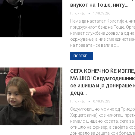
внукот на Тоше, ниту…
Плусинфо
17/07/2026
Нема да настапат Кристијан, ни
придружниот бенд на Тоше. Орг
немаат службена дозвола од на
одржување, а ние сме единстве
на правата - се вели во…
ПОВЕЌЕ...
СЕГА КОНЕЧНО ЌЕ ИЗГЛ
МАШКО! Седумгодишник 
се ишиша и ја донираше 
деца…
Плусинфо
07/03/2023
Седумгодишно момче од Приедо
Херцеговина) кое никогаш претх
немало шишано косата, сега за
отишло на фризер, а својата кос
донирало за децата кои боледу