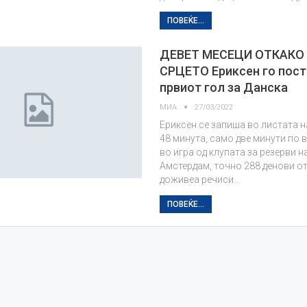
ПОВЕЌЕ...
ДЕВЕТ МЕСЕЦИ ОТКАКО
СРЦЕТО Ериксен го пост
првиот гол за Данска
МИА
27/03/2022
Ериксен се запиша во листата н
48 минута, само две минути по
во игра од клупата за резерви н
Амстердам, точно 288 денови о
доживеа речиси…
ПОВЕЌЕ...