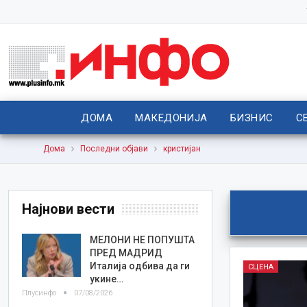
ДОМА
МАКЕДОНИЈА
БИЗНИС
С
Дома
Последни објави
кристијан
Најнови вести
МЕЛОНИ НЕ ПОПУШТА
ПРЕД МАДРИД
Италија одбива да ги
СЦЕНА
укине…
Плусинфо
07/08/2026