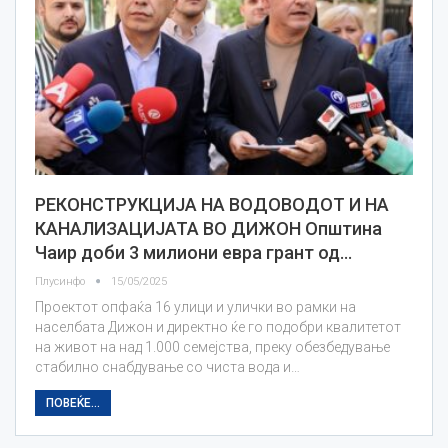
РЕКОНСТРУКЦИЈА НА ВОДОВОДОТ И НА
КАНАЛИЗАЦИЈАТА ВО ДИЖОН Општина
Чаир доби 3 милиони евра грант од…
Плусинфо
15/05/2025
Проектот опфаќа 16 улици и улички во рамки на
населбата Дижон и директно ќе го подобри квалитетот
на живот на над 1.000 семејства, преку обезбедување
стабилно снабдување со чиста вода и…
ПОВЕЌЕ...