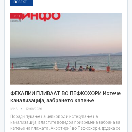
ПОВЕЌЕ...
СВЕТ
ФЕКАЛИИ ПЛИВААТ ВО ПЕФКОХОРИ Истече
канализација, забрането капење
МИА
12/06/2026
Поради пукање на цевковод и истекување на
канализација, властите воведоа привремена забрана за
капење на плажата „Акротири“ во Пефкохори, додека се