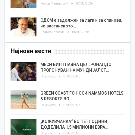
Ивица Челиковиќ
07/08/2026
СДСМ е задолжен за лаги и за спинови,
но вистинското…
Бранко Героски
06/08/2026
Најнови вести
МЕСИ БИЛ ГЛАВНА ЦЕЛ, РОНАЛДО
ПРОГОНУВАН НА МУНДИЈАЛОТ…
Плусинфо
07/08/2026
GREEN COAST ГО НОСИ NAMMOS HOTELS
& RESORTS ВО…
Плусинфо
07/08/2026
„КОЖУВЧАНКА“ ВО ПЕТ ГОДИНИ
ДОДЕЛИЛА 1,5 МИЛИОНИ ЕВРА…
Плусинфо
07/08/2026