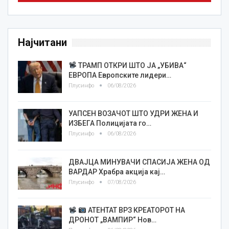
Најчитани
ТРАМП ОТКРИ ШТО ЈА „УБИВА“
ЕВРОПА Европските лидери…
Плусинфо
06/08/2026
УАПСЕН ВОЗАЧОТ ШТО УДРИ ЖЕНА И
ИЗБЕГА Полицијата го…
Плусинфо
06/08/2026
ДВАЈЦА МИНУВАЧИ СПАСИЈА ЖЕНА ОД
ВАРДАР Храбра акција кај…
Плусинфо
07/08/2026
АТЕНТАТ ВРЗ КРЕАТОРОТ НА
ДРОНОТ „ВАМПИР“ Нов…