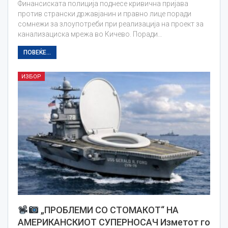
Финансиската полиција поднесе кривична пријава
против странски државјанин и правно лице поради
сомнежи за злоупотреби при реализација на проект за
канализациска мрежа во Кичево. Поради…
ПОВЕЌЕ...
ИЗБОР
„ПРОБЛЕМИ СО СТОМАКОТ“ НА
АМЕРИКАНСКИОТ СУПЕРНОСАЧ Изметот го