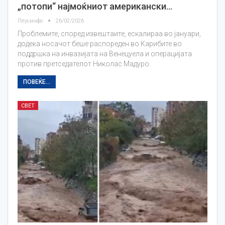
„потопи“ најмоќниот американски…
Плусинфо
26/02/2026
Проблемите, според извештаите, ескалираа во јануари,
додека носачот беше распореден во Карибите во
поддршка на инвазијата на Венецуела и операцијата
против претседателот Николас Мадуро.
ПОВЕЌЕ...
СВЕТ