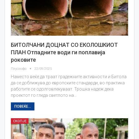
БИТОЛЧАНИ ДОЦНАТ СО ЕКОЛОШКИОТ
ПЛАН Отпадните води ги поплавија
роковите
Плусинфо
22/09/2025
Наместо веќе да траат градежните активности и Битола
да се доближува до европските стандарди, во практика
работите се одолговлекуваат. Трошка надеж дека
проектот го гледа светлото на…
ПОВЕЌЕ...
СКОПЈЕ