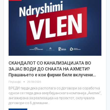
СКАНДАЛОТ СО КАНАЛИЗАЦИЈАТА ВО
ЗАЈАС ВОДИ ДО СНААТА НА АХМЕТИ?
Прашањето е кои фирми биле вклучени…
Плусинфо
29/06/2026
ВРЕДИ тврди дека располага со договори за соработка
од кои се гледа дека азербејџанската компанија „Акелик“,
ангажирана за реализација на проектот, склучувала
договори со 6 домашни…