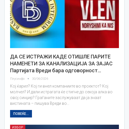
ДА СЕ ИСТРАЖИ КАДЕ ОТИШЛЕ ПАРИТЕ
НАМЕНЕТИ ЗА КАНАЛИЗАЦИЈА ЗА ЗАЈАС
Партијата Вреди бара одговорност…
Плусинфо
30/06/2026
Кој ќарил? Кој ги внел компаниите во проектот? Кој
молчел? И дали истрагата ќе стигне до секоја алка во
овој синџир? Граѓаните заслужуваат да ја знаат
вистината – пишува Вреди во…
ПОВЕЌЕ...
ИЗБОР