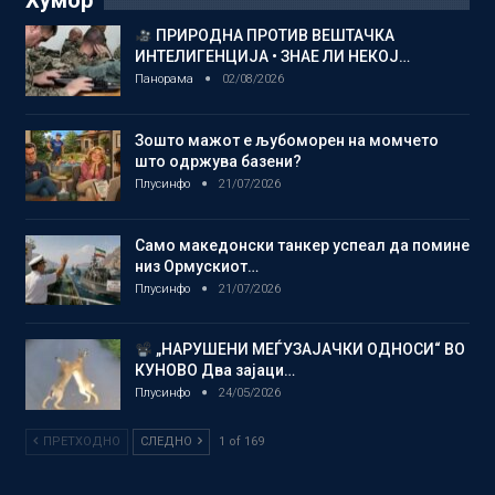
Хумор
ПРИРОДНА ПРОТИВ ВЕШТАЧКА
ИНТЕЛИГЕНЦИЈА • ЗНАЕ ЛИ НЕКОЈ…
Панорама
02/08/2026
Зошто мажот е љубоморен на момчето
што одржува базени?
Плусинфо
21/07/2026
Само македонски танкер успеал да помине
низ Ормускиот…
Плусинфо
21/07/2026
„НАРУШЕНИ МЕЃУЗАЈАЧКИ ОДНОСИ“ ВО
КУНОВО Два зајаци…
Плусинфо
24/05/2026
ПРЕТХОДНО
СЛЕДНО
1 of 169