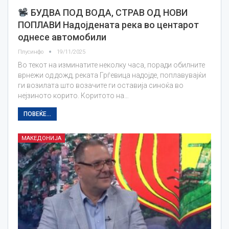
БУДВА ПОД ВОДА, СТРАВ ОД НОВИ
ПОПЛАВИ Надојдената река во центарот
однесе автомобили
Плусинфо
19/11/2025
Во текот на изминатите неколку часа, поради обилните
врнежи од дожд, реката Грѓевица надојде, поплавувајќи
ги возилата што возачите ги оставија синоќа во
нејзиното корито. Коритото на…
ПОВЕЌЕ...
МАКЕДОНИЈА