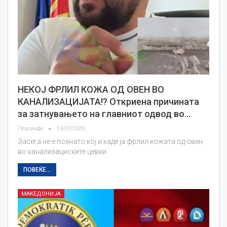
НЕКОЈ ФРЛИЛ КОЖА ОД ОВЕН ВО
КАНАЛИЗАЦИЈАТА!? Откриена причината
за затнувањето на главниот одвод во…
Плусинфо
13/07/2026
Засега не е познато кој и каде ја фрлил кожата од овен
во канализациските цевки.
ПОВЕЌЕ...
МАКЕДОНИЈА