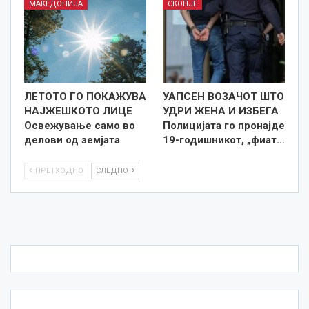
МАКЕДОНИЈА
СКОПЈЕ
ЛЕТОТО ГО ПОКАЖУВА
УАПСЕН ВОЗАЧОТ ШТО
НАЈЖЕШКОТО ЛИЦE
УДРИ ЖЕНА И ИЗБЕГА
Освежување само во
Полицијата го пронајде
делови од земјата
19-годишникот, „фиат…
ПРЕТХОДНО
СЛЕДНО