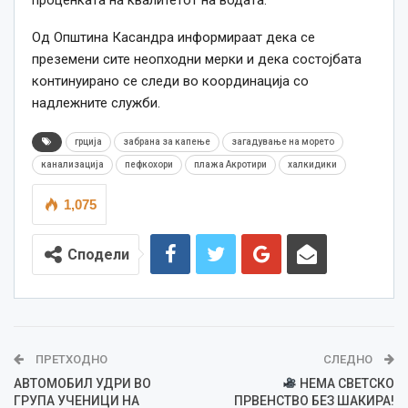
Од Општина Касандра информираат дека се
преземени сите неопходни мерки и дека состојбата
континуирано се следи во координација со
надлежните служби.
грција
забрана за капење
загадување на морето
канализација
пефкохори
плажа Акротири
халкидики
1,075
Сподели
ПРЕТХОДНО
СЛЕДНО
АВТОМОБИЛ УДРИ ВО
НЕМА СВЕТСКО
ГРУПА УЧЕНИЦИ НА
ПРВЕНСТВО БЕЗ ШАКИРА!