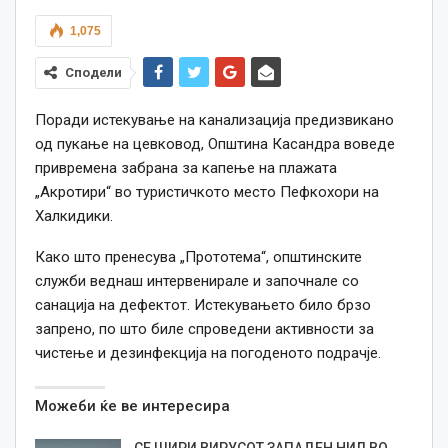
1,075
Сподели
Поради истекување на канализација предизвикано
од пукање на цевковод, Општина Касандра воведе
привремена забрана за капење на плажата
„Акротири“ во туристичкото место Пефкохори на
Халкидики.
Како што пренесува „Прототема“, општинските
служби веднаш интервенирале и започнале со
санација на дефектот. Истекувањето било брзо
запрено, по што биле спроведени активности за
чистење и дезинфекција на погоденото подрачје.
Можеби ќе ве интересира
СЕ ШИРИ ВИРУСОТ ЗАПАДЕН НИЛ ВО