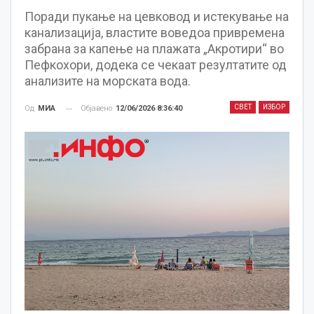
Поради пукање на цевковод и истекување на
канализација, властите воведоа привремена
забрана за капење на плажата „Акротири“ во
Пефкохори, додека се чекаат резултатите од
анализите на морската вода.
СВЕТ
ИЗБОР
Објавено
12/06/2026 8:36:40
Од
МИА