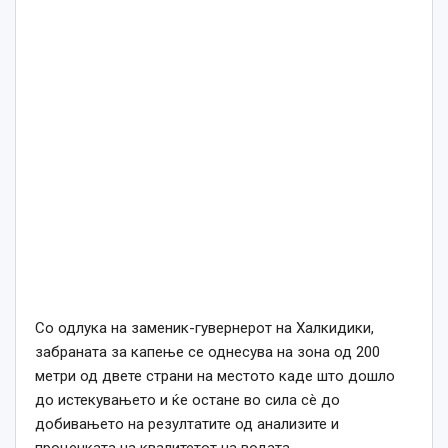
Со одлука на заменик-гувернерот на Халкидики,
забраната за капење се однесува на зона од 200
метри од двете страни на местото каде што дошло
до истекувањето и ќе остане во сила сè до
добивањето на резултатите од анализите и
проценката на квалитетот на водата.