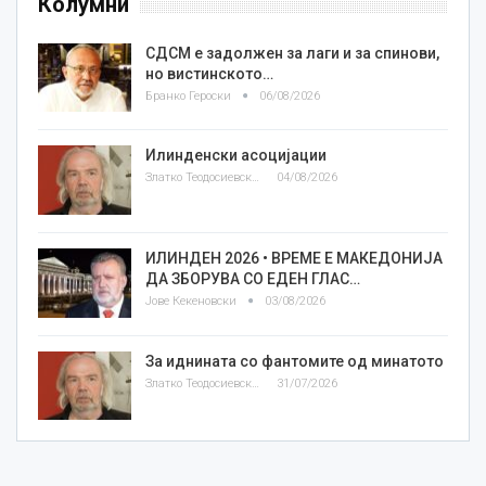
Колумни
СДСМ е задолжен за лаги и за спинови,
но вистинското…
Бранко Героски
06/08/2026
Илинденски асоцијации
Златко Теодосиевски
04/08/2026
ИЛИНДЕН 2026 • ВРЕМЕ Е МАКЕДОНИЈА
ДА ЗБОРУВА СО ЕДЕН ГЛАС…
Јове Кекеновски
03/08/2026
За иднината со фантомите од минатото
Златко Теодосиевски
31/07/2026