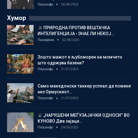
Плусинфо
06/08/2026
Хумор
ПРИРОДНА ПРОТИВ ВЕШТАЧКА
ИНТЕЛИГЕНЦИЈА • ЗНАЕ ЛИ НЕКОЈ…
Панорама
02/08/2026
Зошто мажот е љубоморен на момчето
што одржува базени?
Плусинфо
21/07/2026
Само македонски танкер успеал да помине
низ Ормускиот…
Плусинфо
21/07/2026
„НАРУШЕНИ МЕЃУЗАЈАЧКИ ОДНОСИ“ ВО
КУНОВО Два зајаци…
Плусинфо
24/05/2026