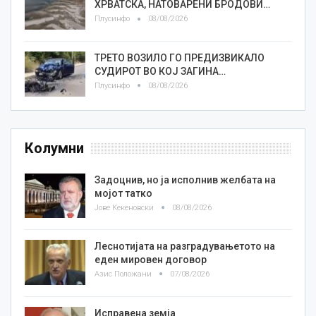
ХРВАТСКА, НАТОВАРЕНИ БРОДОВИ…
Плусинфо
08/08/2026
ТРЕТО ВОЗИЛО ГО ПРЕДИЗВИКАЛО
СУДИРОТ ВО КОЈ ЗАГИНА…
Плусинфо
08/08/2026
Колумни
Задоцнив, но ја исполнив желбата на
мојот татко
Јове Кекеновски
08/08/2026
Леснотијата на разградувањетото на
еден мировен договор
Азис Положани
07/08/2026
Исправена земја