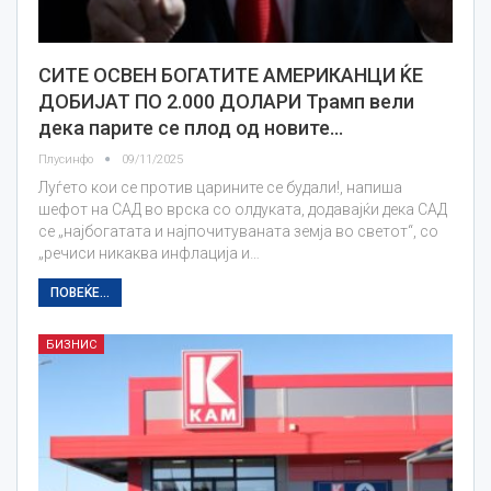
СИТЕ ОСВЕН БОГАТИТЕ АМЕРИКАНЦИ ЌЕ
ДОБИЈАТ ПО 2.000 ДОЛАРИ Трамп вели
дека парите се плод од новите…
Плусинфо
09/11/2025
Луѓето кои се против царините се будали!, напиша
шефот на САД во врска со олдуката, додавајќи дека САД
се „најбогатата и најпочитуваната земја во светот“, со
„речиси никаква инфлација и…
ПОВЕЌЕ...
БИЗНИС