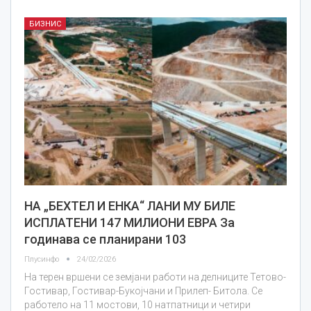
БИЗНИС
НА „БЕХТЕЛ И ЕНКА“ ЛАНИ МУ БИЛЕ
ИСПЛАТЕНИ 147 МИЛИОНИ ЕВРА За
годинава се планирани 103
Плусинфо
24/02/2026
На терен вршени се земјани работи на делниците Тетово-
Гостивар, Гостивар-Букојчани и Прилеп- Битола. Се
работело на 11 мостови, 10 натпатници и четири