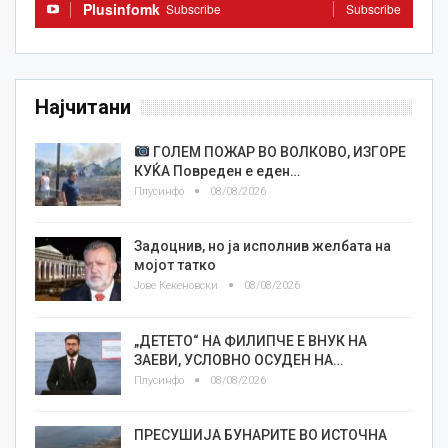
Plusinfomk
Subscribe
Subscribe
Најчитани
ГОЛЕМ ПОЖАР ВО ВОЛКОВО, ИЗГОРЕ
КУЌА Повреден е еден…
Плусинфо
08/08/2026
Задоцнив, но ја исполнив желбата на
мојот татко
Јове Кекеновски
08/08/2026
„ДЕТЕТО“ НА ФИЛИПЧЕ Е ВНУК НА
ЗАЕВИ, УСЛОВНО ОСУДЕН НА…
Плусинфо
08/08/2026
ПРЕСУШИЈА БУНАРИТЕ ВО ИСТОЧНА