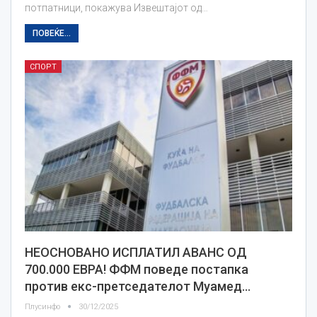
потпатници, покажува Извештајот од…
ПОВЕЌЕ...
СПОРТ
НЕОСНОВАНО ИСПЛАТИЛ АВАНС ОД
700.000 ЕВРА! ФФМ поведе постапка
против екс-претседателот Муамед…
Плусинфо
30/12/2025