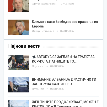
Златко Теодосиевски
07/08/2026
Климата како безбедносно прашање во
Европа
Ивица Челиковиќ
07/08/2026
Најнови вести
АВТОБУС СЕ ЗАГЛАВИ НА ТРАЕКТ ЗА
КОРЧУЛА, ПАТНИЦИТЕ ГО…
Плусинфо
09/08/2026
ВНИМАНИЕ, АЛБАНИЈА ДРАСТИЧНО ГИ
ЗАОСТРУВА КАЗНИТЕ ВО…
Плусинфо
09/08/2026
ЖЕШТИНИТЕ ПРОДОЛЖУВААТ, МОЖЕН Е
КРАТОК ДОЖД Температурите…