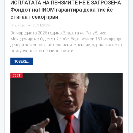
ИСПЛАТАТА НА ПЕНЗИИТЕ НЕ Е ЗАГРОЗЕНА
Фондот на ПИОМ гарантира дека тие ќе
стигаат секој први
Плусинфо
28/11/2025
За наредната 2026 година Владата на Република
Македонија во буџетот ќе обезбеди речиси 151 милјарда
денари за исплата на покачените пензии, здравственото
осигурување на пензионерите и…
ПОВЕЌЕ...
СВЕТ