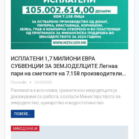
ИСПЛАТЕНИ 1,7 МИЛИОНИ ЕВРА
СУБВЕНЦИИ ЗА ЗЕМЈОДЕЛЦИТЕ Легнаа
пари на сметките на 7.158 производители…
Плусинфо
23/05/2025
Разликата е воочлива, грижата кон земјоделците ја
докажуваме со работа, соопшти Министерството за
земјоделство, шумарство и водостопанство.
ПОВЕЌЕ...
МАКЕДОНИЈА