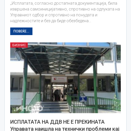
„Исплатата, согласно достапната документација, била
извршена самоиницијативно, спротивно на одлуката на
Управниот одбор и спротивно на понудата и
надлежностите и без да биде обезбедена…
ПОВЕЌЕ...
БИЗНИС
ИСПЛАТАТА НА ДДВ НЕ Е ПРЕКИНАТА
Управата наишла на технички проблеми кај