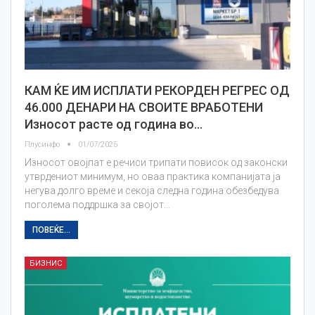
КАМ ЌЕ ИМ ИСПЛАТИ РЕКОРДЕН РЕГРЕС ОД
46.000 ДЕНАРИ НА СВОИТЕ ВРАБОТЕНИ
Износот расте од година во…
Плусинфо
01/07/2025
Износот овојпат е речиси трипати повисок од законски
утврдениот минимум, но оваа практика компанијата ја
негува долго време и секоја следна година обезбедува
поголема поддршка за својот…
ПОВЕЌЕ...
БИЗНИС