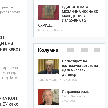
ЕДИНСТВЕНАТА
војната во
МОЗАИЧНА ИКОНА ВО
 преговарачка
МАКЕДОНИЈА
ИЗЛОЖЕНА ВО
ОХРИД…
МИА
07/08/2026
СО
И ВРЗ
ива каков
Колумни
Леснотијата на
разградувањетото на
продолжува,
еден мировен
ите напади,
договор
итриј Песков.
Азис Положани
07/08/2026
Исправена земја
Златко Теодосиевски
УКА КОН
07/08/2026
а ЕУ како