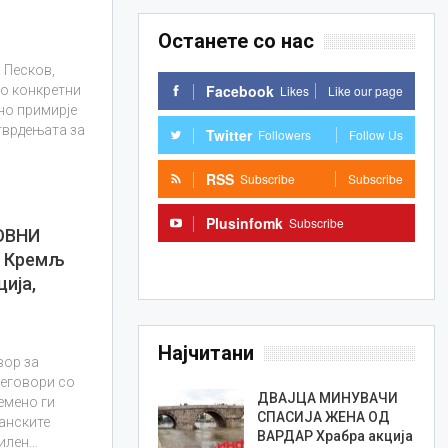
Останете со нас
 Песков,
Facebook
Likes
Like our page
но конкретни
но примирје
 тврдењата за
Twitter
Followers
Follow Us
RSS
Subscribe
Subscribe
Plusinfomk
Subscribe
ОВНИ
А Кремљ
Subscribe
ција,
Најчитани
вор за
еговори со
ДВАЈЦА МИНУВАЧИ
емено ги
СПАСИЈА ЖЕНА ОД
анските
ВАРДАР Храбра акција
силен…