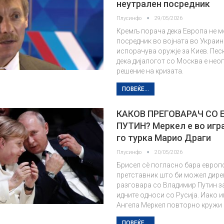
неутрален посредник
Плусинфо
29/05/2026
Кремљ порача дека Европа не м
посредник во војната во Украин
испорачува оружје за Киев. Пес
дека дијалогот со Москва е нео
решение на кризата.
ПОВЕЌЕ...
КАКОВ ПРЕГОВАРАЧ СО 
ПУТИН? Меркел е во игра
го турка Марио Драги
Плусинфо
20/05/2026
Брисел сè погласно бара европ
претставник што би можел дире
разговара со Владимир Путин з
идните односи со Русија. Иако 
Ангела Меркел повторно кружи
ПОВЕЌЕ...