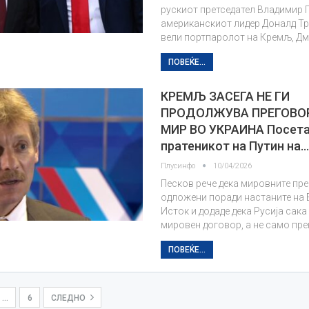
рускиот претседател Владимир 
американскиот лидер Доналд Тр
вели портпаролот на Кремљ, Дм
ПОВЕЌЕ...
КРЕМЉ ЗАСЕГА НЕ ГИ
ПРОДОЛЖУВА ПРЕГОВО
МИР ВО УКРАИНА Посета
пратеникот на Путин на
Плусинфо
10/04/2026
Песков рече дека мировните пр
одложени поради настаните на
Исток и додаде дека Русија сак
мировен договор, а не само пре
ПОВЕЌЕ...
…
6
СЛЕДНО