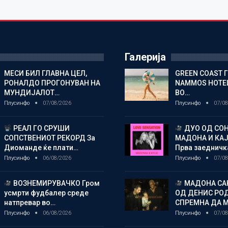
Галерија
МЕСИ БИЛ ГЛАВНА ЦЕЛ,
GREEN COAST 
РОНАЛДО ПРОГОНУВАН НА
NAMMOS HOTEL
МУНДИЈАЛОТ…
ВО…
Плусинфо
07/08/2026
Плусинфо
07/08
РЕАЛ ГО СРУШИ
ДУО ОД СОН
СОПСТВЕНИОТ РЕКОРД За
МАДОНА И КА
Диоманде ќе плати…
Прва заедничк
Плусинфо
06/08/2026
Плусинфо
07/08
ВОЗНЕМИРУВАЧКО Гром
МАДОНА СА
усмрти фудбалер среде
ОД ДЕНИС РО
натпревар во…
СПРЕМНА ДА 
Плусинфо
06/08/2026
Плусинфо
07/08