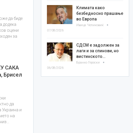
Климата како
безбедносно прашање
оже да биде
во Европа
а додека
Ивица Челиковиќ
ков оцени
07/08/2026
пходен за
СДСМ е задолжен за
лаги и за спинови, но
вистинското…
Бранко Героски
ЕУ САКА
06/08/2026
, Брисел
ски
ктно да
а Украина и
името на
 низ…