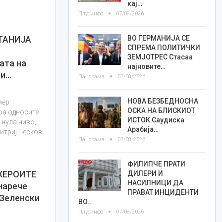
кај…
Плусинфо
07/08/2026
ВО ГЕРМАНИЈА СЕ
ТАНИЈА
СПРЕМА ПОЛИТИЧКИ
ЗЕМЈОТРЕС Стасаа
ата на
најновите…
ни…
Панорама
07/08/2026
НОВА БЕЗБЕДНОСНА
мер
ОСКА НА БЛИСКИОТ
оа односите
ИСТОК Саудиска
 нула ниво,
Арабија…
итриј Песков.
Панорама
07/08/2026
ФИЛИПЧЕ ПРАТИ
ХЕРОИТЕ
ДИЛЕРИ И
НАСИЛНИЦИ ДА
нарече
ПРАВАТ ИНЦИДЕНТИ
 Зеленски
ВО…
Плусинфо
07/08/2026