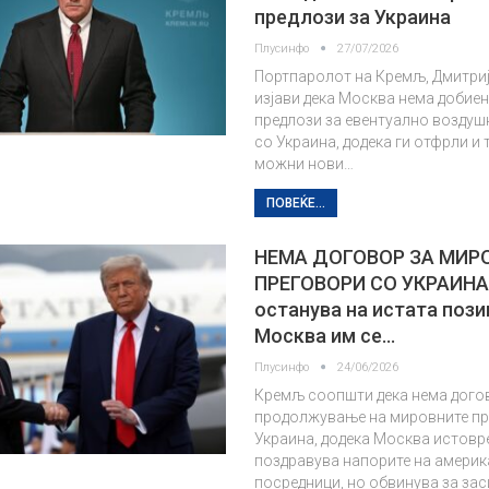
предлози за Украина
Плусинфо
27/07/2026
Портпаролот на Кремљ, Дмитриј
изјави дека Москва нема добие
предлози за евентуално воздуш
со Украина, додека ги отфрли и
можни нови…
ПОВЕЌЕ...
НЕМА ДОГОВОР ЗА МИР
ПРЕГОВОРИ СО УКРАИН
останува на истата пози
Москва им се…
Плусинфо
24/06/2026
Кремљ соопшти дека нема дого
продолжување на мировните пр
Украина, додека Москва истовр
поздравува напорите на америк
посредници, но обвинува за за