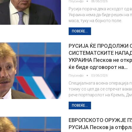
Плусинфо
08/06/2026
Русија порача дека исходот од 
Украина нема да биде решен на
маса, туку на бојното поле.
ПОВЕЌЕ...
РУСИЈА ЌЕ ПРОДОЛЖИ 
СИСТЕМАТСКИТЕ НАПАД
УКРАИНА Песков не откр
ќе биде одговорот на…
Плусинфо
03/06/2026
Специјалната воена операција 
токму со цел да се спречат вакв
рече портпаролот на Кремљ, Дм
ПОВЕЌЕ...
ЕВРОПСКОТО ОРУЖЈЕ П
РУСИЈА Песков ја отфрл