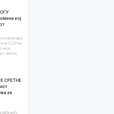
НОГУ
омена кој
от
и политичари,
та на СССР во
 не ја
ро светло,
СЕ СРЕТНЕ
иот
ува за
редба меѓу