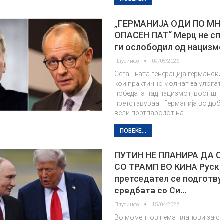
„ГЕРМАНИЈА ОДИ ПО М
ОПАСЕН ПАТ“ Мерц не сп
ги ослободил од нацизм
Плусинфо
09/05/2026
Сегашната генерација германск
кои практично молчат за улога
победата над нацизмот, воопшто
претставуваат Германија во доб
вели портпаролот на…
ПОВЕЌЕ...
ПУТИН НЕ ПЛАНИРА ДА 
СО ТРАМП ВО КИНА Руск
претседател се подготв
средбата со Си…
Плусинфо
15/04/2026
Во моментов нема планови за с