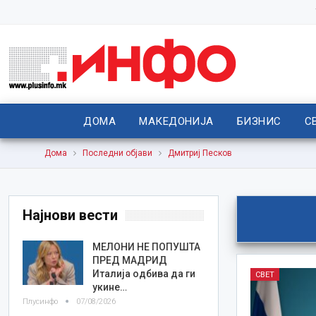
ДОМА
МАКЕДОНИЈА
БИЗНИС
С
Дома
Последни објави
Дмитриј Песков
Најнови вести
МЕЛОНИ НЕ ПОПУШТА
ПРЕД МАДРИД
Италија одбива да ги
СВЕТ
укине…
Плусинфо
07/08/2026