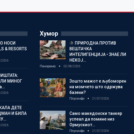
Хумор
ГО НОСИ
ПРИРОДНА ПРОТИВ
S & RESORTS
ВЕШТАЧКА
ИНТЕЛИГЕНЦИЈА • ЗНАЕ ЛИ
НЕКОЈ…
/2026
Панорама
02/08/2026
ИШТАТА:
ЈЛИ МИНОГ
Зошто мажот е љубоморен
а…
на момчето што одржува
базени?
/2026
Плусинфо
21/07/2026
КАЛА ДЕТЕ
ДМАН И БИЛА
Само македонски танкер
МУ…
успеал да помине низ
Ормускиот…
/2026
Плусинфо
21/07/2026