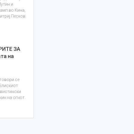
Путин и
амп во Кина,
итриј Песков.
РИТЕ ЗА
та на
…
еговори се
 Блискиот
а вистински
кин на огнот.