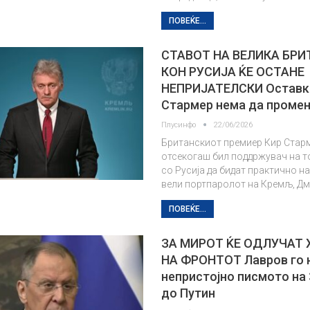
ПОВЕЌЕ...
СТАВОТ НА ВЕЛИКА БРИ
КОН РУСИЈА ЌЕ ОСТАНЕ
НЕПРИЈАТЕЛСКИ Оставк
Стармер нема да проме
Плусинфо
22/06/2026
Британскиот премиер Кир Стар
отсекогаш бил поддржувач на т
со Русија да бидат практично на
вели портпаролот на Кремљ, Дм
ПОВЕЌЕ...
ЗА МИРОТ ЌЕ ОДЛУЧАТ 
НА ФРОНТОТ Лавров го 
непристојно писмото на
до Путин