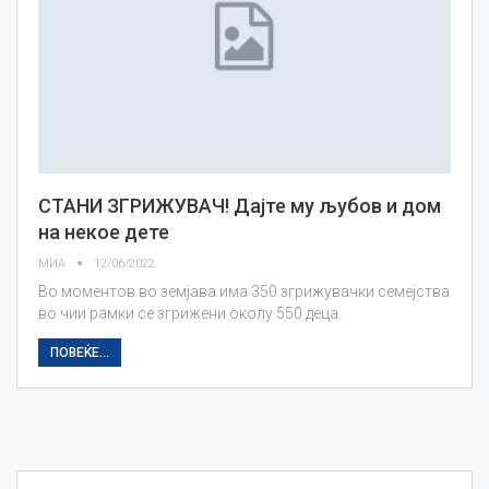
СТАНИ ЗГРИЖУВАЧ! Дајте му љубов и дом
на некое дете
МИА
12/06/2022
Во моментов во земјава има 350 згрижувачки семејства
во чии рамки се згрижени околу 550 деца.
ПОВЕЌЕ...