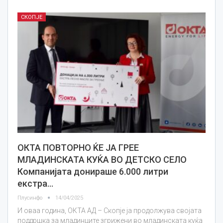
СКОПЈЕ
ОКТА ПОВТОРНО ЌЕ ЈА ГРЕЕ
МЛАДИНСКАТА КУЌА ВО ДЕТСКО СЕЛО
Компанијата донираше 6.000 литри
екстра…
Плусинфо
14/04/2025
И оваа година, ОКТА АД – Скопје ја продолжува својата
поддршка за младинците згрижени во младинската куќа