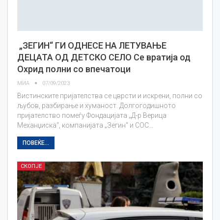
„ЗЕГИН“ ГИ ОДНЕСЕ НА ЛЕТУВАЊЕ
ДЕЦАТА ОД ДЕТСКО СЕЛО Се вратија од
Охрид полни со впечатоци
МИА
07/09/2023
Вистинските пријателства се цврсти и искрени, полни со
љубов, разбирање и хуманост. Долгогодишното
пријателство помеѓу Фондацијата „Д-р Верица
Механџиска“, компанијата „Зегин“ и СОС…
ПОВЕЌЕ...
СКОПЈЕ