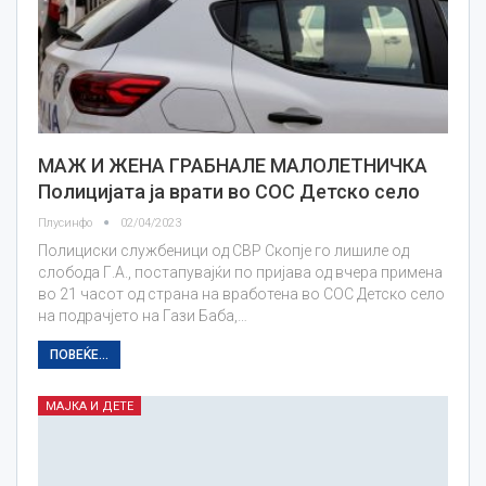
МАЖ И ЖЕНА ГРАБНАЛЕ МАЛОЛЕТНИЧКА
Полицијата ја врати во СОС Детско село
Плусинфо
02/04/2023
Полициски службеници од СВР Скопје го лишиле од
слобода Г.А., постапувајќи по пријава од вчера примена
во 21 часот од страна на вработена во СОС Детско село
на подрачјето на Гази Баба,…
ПОВЕЌЕ...
МАЈКА И ДЕТЕ