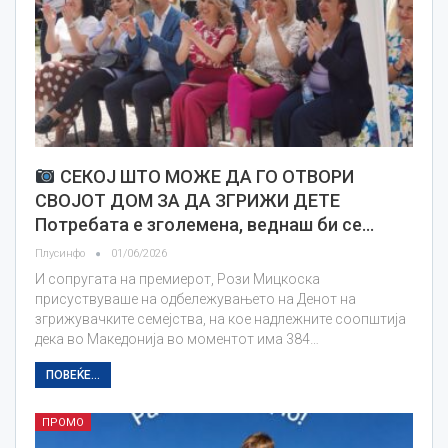
СЕКОЈ ШТО МОЖЕ ДА ГО ОТВОРИ
СВОЈОТ ДОМ ЗА ДА ЗГРИЖИ ДЕТЕ
Потребата е зголемена, веднаш би се…
Плусинфо
01/06/2026
И сопругата на премиерот, Рози Мицкоска
присуствуваше на одбележувањето на Денот на
згрижувачките семејства, на кое надлежните соопштија
дека во Македонија во моментот има 384…
ПОВЕЌЕ...
ПРОМО