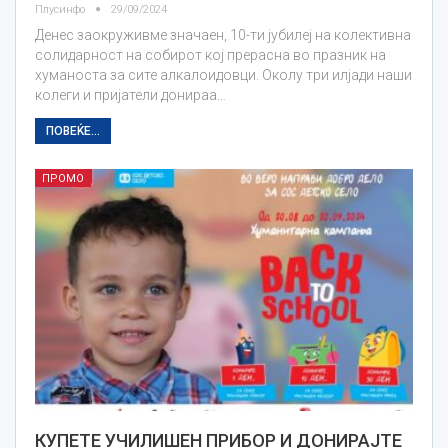
Плусинфо
29/09/2024
Денес заокруживме значаен, 10-ти јубилеј на колективна
солидарност на собирот кој прерасна во празник на
хуманоста за сите алкалоидовци. Околу три илјади наши
колеги и пријатели донираа…
ПОВЕЌЕ...
ПРОМО
КУПЕТЕ УЧИЛИШЕН ПРИБОР И ДОНИРАЈТЕ