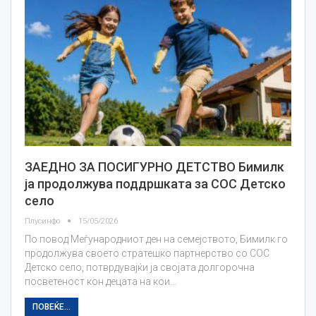
ЗАЕДНО ЗА ПОСИГУРНО ДЕТСТВО Бимилк
ја продолжува поддршката за СОС Детско
село
Плусинфо
15/05/2026
По повод Меѓународниот ден на семејството, Бимилк го
продолжува своето стратешко партнерство со СОС
Детско село, потврдувајќи ја својата долгорочна
посветеност кон децата на кои…
ПОВЕЌЕ...