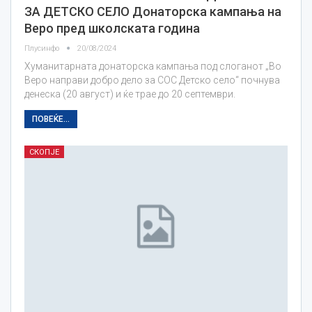
ЗА ДЕТСКО СЕЛО Донаторска кампања на
Веро пред школската година
Плусинфо
20/08/2024
Хуманитарната донаторска кампања под слоганот „Во
Веро направи добро дело за СОС Детско село“ почнува
денеска (20 август) и ќе трае до 20 септември.
ПОВЕЌЕ...
СКОПЈЕ