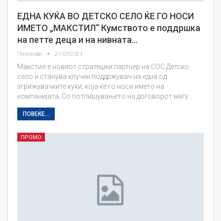
ЕДНА КУЌА ВО ДЕТСКО СЕЛО ЌЕ ГО НОСИ
ИМЕТО „МАКСТИЛ“ Кумството е поддршка
на петте деца и на нивната…
Плусинфо
27/03/2024
Макстил е новиот стратешки партнер на СОС Детско
село и станува клучен поддржувач на една од
згрижувачките куќи, која ќе го носи името на
компанијата. Со потпишувањето на договорот меѓу…
ПОВЕЌЕ...
ПРОМО