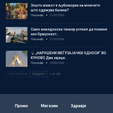
Зошто мажот е љубоморен на момчето
што одржува базени?
Плусинфо
21/07/2026
Само македонски танкер успеал да помине
низ Ормускиот…
Плусинфо
21/07/2026
„НАРУШЕНИ МЕЃУЗАЈАЧКИ ОДНОСИ“ ВО
КУНОВО Два зајаци…
Плусинфо
24/05/2026
ПРЕТХОДНО
СЛЕДНО
1 of 169
Промо
Магазин
Здравје