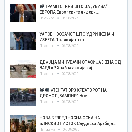
ТРАМП ОТКРИ ШТО ЈА „УБИВА“
ЕВРОПА Европските лидери…
Плусинфо
06/08/2026
УАПСЕН ВОЗАЧОТ ШТО УДРИ ЖЕНА И
ИЗБЕГА Полицијата го…
Плусинфо
06/08/2026
ДВАЈЦА МИНУВАЧИ СПАСИЈА ЖЕНА ОД
ВАРДАР Храбра акција кај…
Плусинфо
07/08/2026
АТЕНТАТ ВРЗ КРЕАТОРОТ НА
ДРОНОТ „ВАМПИР“ Нов…
Плусинфо
06/08/2026
НОВА БЕЗБЕДНОСНА ОСКА НА
БЛИСКИОТ ИСТОК Саудиска Арабија…
Панорама
07/08/2026