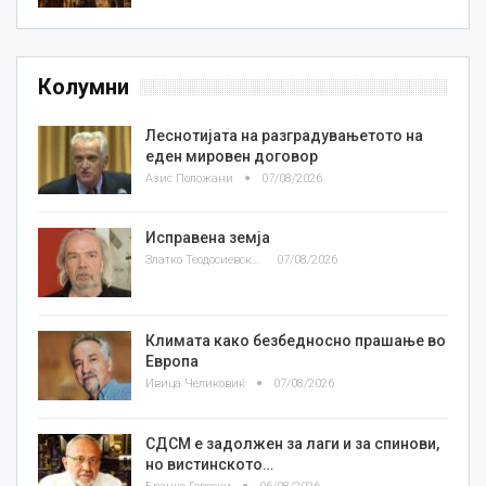
Колумни
Леснотијата на разградувањетото на
еден мировен договор
Азис Положани
07/08/2026
Исправена земја
Златко Теодосиевски
07/08/2026
Климата како безбедносно прашање во
Европа
Ивица Челиковиќ
07/08/2026
СДСМ е задолжен за лаги и за спинови,
но вистинското…