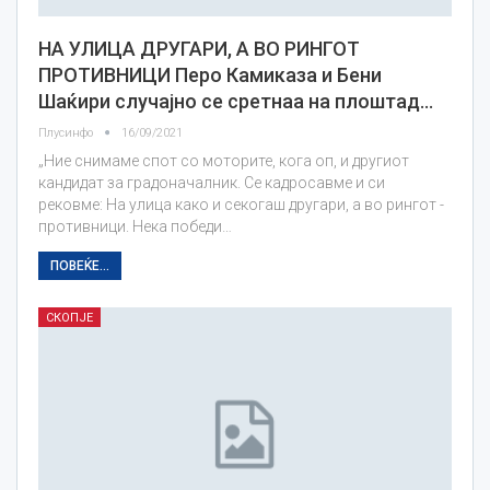
НА УЛИЦА ДРУГАРИ, А ВО РИНГОТ
ПРОТИВНИЦИ Перо Камиказа и Бени
Шаќири случајно се сретнаа на плоштад…
Плусинфо
16/09/2021
„Ние снимаме спот со моторите, кога оп, и другиот
кандидат за градоначалник. Се кадросавме и си
рековме: На улица како и секогаш другари, а во рингот -
противници. Нека победи…
ПОВЕЌЕ...
СКОПЈЕ