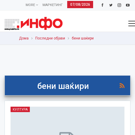
07/08/2026
MORE
МАРКЕТИНГ
Дома
Последни објави
бени шаќири
бени шаќири
КУЛТУРА