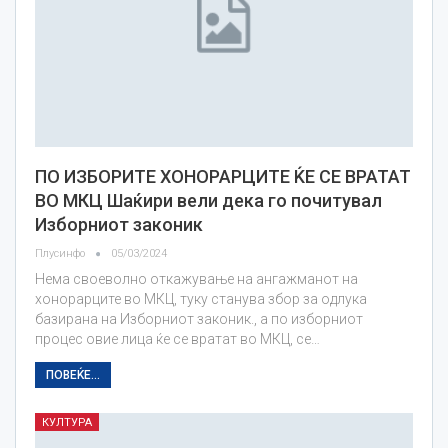
ПО ИЗБОРИТЕ ХОНОРАРЦИТЕ ЌЕ СЕ ВРАТАТ
ВО МКЦ Шаќири вели дека го почитувал
Изборниот законик
Плусинфо
05/03/2024
Нема своеволно откажување на ангажманот на
хонорарците во МКЦ, туку станува збор за одлука
базирана на Изборниот законик., а по изборниот
процес овие лица ќе се вратат во МКЦ, се…
ПОВЕЌЕ...
КУЛТУРА