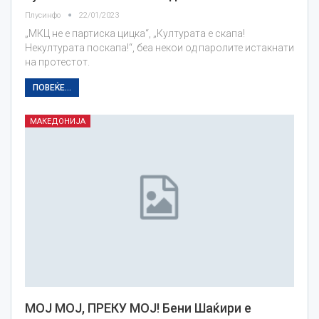
Плусинфо
22/01/2023
„МКЦ не е партиска цицка“, „Културата е скапа!
Некултурата поскапа!“, беа некои од паролите истакнати
на протестот.
ПОВЕЌЕ...
МАКЕДОНИЈА
МОЈ МОЈ, ПРЕКУ МОЈ! Бени Шаќири е