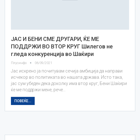
ЈАС И БЕНИ СМЕ ДРУГАРИ, ЌЕ МЕ
ПОДДРЖИ ВО ВТОР КРУГ Шилегов не
гледа конкуренција во Шаќири
Плусинфо
06/09/2021
Јас искрено ја почитувам сечија амбиција да направи
исчекор во политиката во нашата држава. Исто така,
јас сум убеден дека доколку има втор круг, Бени Шаќири
ќе ме поддржи мене, рече…
ПОВЕЌЕ...