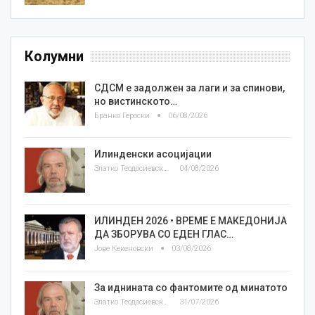
Колумни
СДСМ е задолжен за лаги и за спинови,
но вистинското…
Бранко Героски
06/08/2026
Илинденски асоцијации
Златко Теодосиевски
04/08/2026
ИЛИНДЕН 2026 • ВРЕМЕ Е МАКЕДОНИЈА
ДА ЗБОРУВА СО ЕДЕН ГЛАС…
Јове Кекеновски
03/08/2026
За иднината со фантомите од минатото
Златко Теодосиевски
31/07/2026