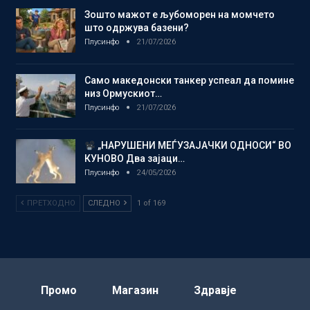
Зошто мажот е љубоморен на момчето
што одржува базени?
Плусинфо
21/07/2026
Само македонски танкер успеал да помине
низ Ормускиот…
Плусинфо
21/07/2026
„НАРУШЕНИ МЕЃУЗАЈАЧКИ ОДНОСИ“ ВО
КУНОВО Два зајаци…
Плусинфо
24/05/2026
ПРЕТХОДНО
СЛЕДНО
1 of 169
Промо
Магазин
Здравје