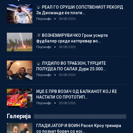
РЕАЛ ГО СРУШИ СОПСТВЕНИОТ РЕКОРД
За Диоманде ќе плати…
Плусинфо
06/08/2026
ВОЗНЕМИРУВАЧКО Гром усмрти
фудбалер среде натпревар во…
Плусинфо
06/08/2026
ЛУДИЛО ВО ТРАБЗОН, ТУРЦИТЕ
ПОЛУДЕА ПО САЛАХ Дури 25.000…
Плусинфо
05/08/2026
ИЏЕ Е ПРВ ВОЗАЧ ОД БАЛКАНОТ КОЈ ЌЕ
НАСТАПИ СО ПРОТОТИП…
Плусинфо
05/08/2026
Галерија
ГЛАДИЈАТОР И ВОИН Расел Кроу тренира
со познат борач со кој…