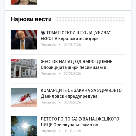
Најнови вести
ТРАМП ОТКРИ ШТО ЈА „УБИВА“
ЕВРОПА Европските лидери…
Плусинфо
06/08/2026
ЖЕСТОК НАПАД ОД ВМРО-ДПМНЕ
Опозицијата шири песимизам и…
Плусинфо
06/08/2026
КОМАРЦИТЕ СЕ ЗАКАНА ЗА ЗДРАВЈЕТО
Даниловски предупредува…
Плусинфо
06/08/2026
ЛЕТОТО ГО ПОКАЖУВА НАЈЖЕШКОТО
ЛИЦE Освежување само во…
Плусинфо
06/08/2026