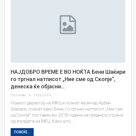
НАЈДОБРО ВРЕМЕ Е ВО НОЌТА Бени Шаќири
го тргнал натписот „Ние сме од Скопје“,
денеска ќе објасни…
Плусинфо
20/02/2024
Новиот директор на МКЦ и познат музичар Арбен
Шаќири, познат како Бени, го тргнал натписот „Ние сме
од Скопје“ поставен во 2018 година на предната страна
од зградата на МКЦ. Како што…
ПОВЕЌЕ...