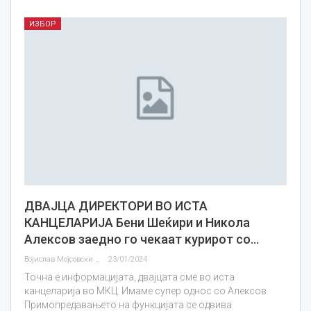
ИЗБОР
ДВАЈЦА ДИРЕКТОРИ ВО ИСТА
КАНЦЕЛАРИЈА Бени Шеќири и Никола
Алексов заедно го чекаат курирот со…
Војислав Мојсовски
23/01/2024
Точна е информацијата, двајцата сме во иста
канцеларија во МКЦ. Имаме супер однос со Алексов.
Примопредавањето на функцијата се одвива