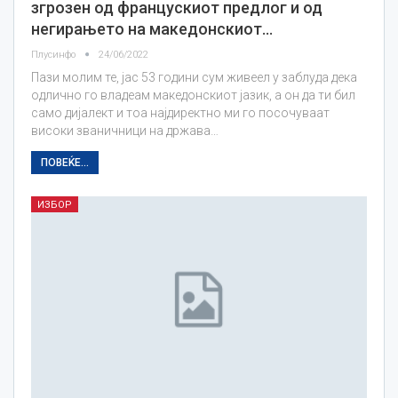
згрозен од францускиот предлог и од
негирањето на македонскиот…
Плусинфо
24/06/2022
Пази молим те, јас 53 години сум живеел у заблуда дека
одлично го владеам македонскиот јазик, а он да ти бил
само дијалект и тоа најдиректно ми го посочуваат
високи званичници на држава…
ПОВЕЌЕ...
ИЗБОР