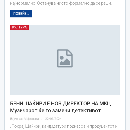
најнормално. Останува чисто формално да се реши…
ПОВЕЌЕ...
КУЛТУРА
БЕНИ ШАЌИРИ Е НОВ ДИРЕКТОР НА МКЦ
Музичарот ќе го замени детективот
Војислав Мојсовски
22/01/2024
„Покрај Шаќири, кандидатури поднесоа и продуцентот и