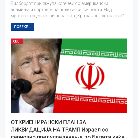
Билбордот прикажува ковчези со американски
знамиња и портрети на политички личности. Над
мрачната сцена стои пораката „Крв за крв, око за око“.
ПОВЕЌЕ...
СВЕТ
ОТКРИЕН ИРАНСКИ ПЛАН ЗА
ЛИКВИДАЦИЈА НА ТРАМП Израел со
сериозно предупредување до Белата куќа