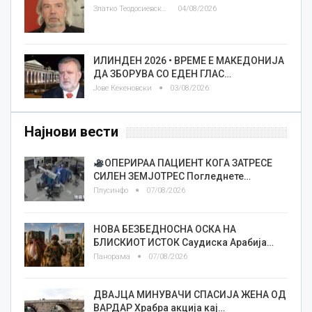
Златко Теодосиевски
04/08/2026
ИЛИНДЕН 2026 • ВРЕМЕ Е МАКЕДОНИЈА
ДА ЗБОРУВА СО ЕДЕН ГЛАС…
Јове Кекеновски
03/08/2026
Најнови вести
ОПЕРИРАА ПАЦИЕНТ КОГА ЗАТРЕСЕ
СИЛЕН ЗЕМЈОТРЕС Погледнете…
Плусинфо
07/08/2026
НОВА БЕЗБЕДНОСНА ОСКА НА
БЛИСКИОТ ИСТОК Саудиска Арабија…
Панорама
07/08/2026
ДВАЈЦА МИНУВАЧИ СПАСИЈА ЖЕНА ОД
ВАРДАР Храбра акција кај…