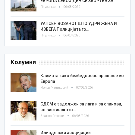
ЕВРОПА СЕКОЈ ДЕН СЕ ЗБОРУВА ЗА…
Плусинфо
06/08/2026
УАПСЕН ВОЗАЧОТ ШТО УДРИ ЖЕНА И
ИЗБЕГА Полицијата го…
Плусинфо
06/08/2026
Колумни
Климата како безбедносно прашање во
Европа
Ивица Челиковиќ
07/08/2026
СДСМ е задолжен за лаги и за спинови,
но вистинското…
Бранко Героски
06/08/2026
Илинденски асоцијации