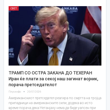
СВЕТ
ТРАМП СО ОСТРА ЗАКАНА ДО ТЕХЕРАН
Иран ќе плати за секој наш загинат војник,
порача претседателот
Плусинфо
20/07/2026
Американскиот претседател реагира по смртта на тројца
припадници на американските сили, додека во исто
време порача дека Нетанјаху нема да биде уапсен при