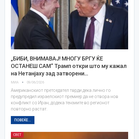
„БИБИ, ВНИМАВАЈ! МНОГУ БРГУ ЌЕ
ОСТАНЕШ САМ“ Трамп откри што му кажал
на Нетанјаху зад затворени…
МИА
09/06/2026
Американскиот претседател тврди дека лично го
предупредил израелскиот премиер да не отвора нов
конфликт со Иран, додека тензиите во регионот
повторно растат.
ПОВЕЌЕ...
СВЕТ