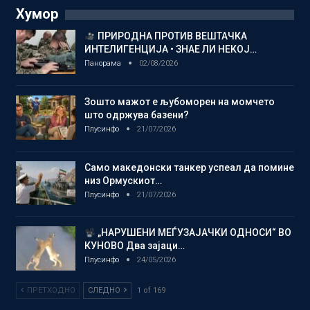
Хумор
ПРИРОДНА ПРОТИВ ВЕШТАЧКА
ИНТЕЛИГЕНЦИЈА • ЗНАЕ ЛИ НЕКОЈ…
Панорама
02/08/2026
Зошто мажот е љубоморен на момчето
што одржува базени?
Плусинфо
21/07/2026
Само македонски танкер успеал да помине
низ Ормускиот…
Плусинфо
21/07/2026
„НАРУШЕНИ МЕЃУЗАЈАЧКИ ОДНОСИ“ ВО
КУНОВО Два зајаци…
Плусинфо
24/05/2026
ПРЕТХОДНО
СЛЕДНО
1 of 169