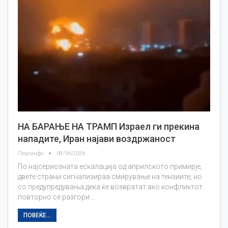
НА БАРАЊЕ НА ТРАМП Израел ги прекина
нападите, Иран најави воздржаност
Плусинфо
08/06/2026
По најсериозната ескалација од априлското примирје,
двете страни сигнализираа смирување на тензиите, но
со предупредувања дека ќе возвратат ако конфликтот
повторно се разгори.…
ПОВЕЌЕ...