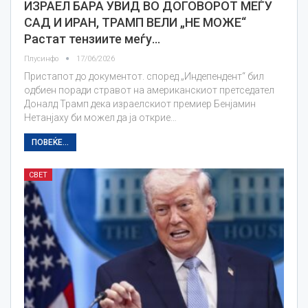
ИЗРАЕЛ БАРА УВИД ВО ДОГОВОРОТ МЕЃУ
САД И ИРАН, ТРАМП ВЕЛИ „НЕ МОЖЕ“
Растат тензиите меѓу…
Плусинфо
17/06/2026
Пристапот до документот. според „Индепендент“ бил
одбиен поради стравот на американскиот претседател
Доналд Трамп дека израелскиот премиер Бенјамин
Нетанјаху би можел да ја открие…
ПОВЕЌЕ...
СВЕТ