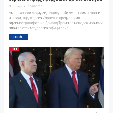
Плусинфо
10/07/2026
Американски медиуми, повикувајќи се на неименувани
извори, тврдат дека Израел ја предупредил
администрацијата на Доналд Трамп за наводен ирански
план за атентат, додека официјална…
ПОВЕЌЕ...
СВЕТ