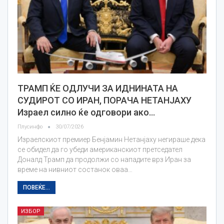
ТРАМП ЌЕ ОДЛУЧИ ЗА ИДНИНАТА НА
СУДИРОТ СО ИРАН, ПОРАЧА НЕТАНЈАХУ
Израел силно ќе одговори ако…
Плусинфо
30/07/2026
Израелскиот премиер Бенјамин Нетанјаху негираше дека
се обидел да го убеди американскиот претседател
Доналд Трамп да продолжи со нападите врз Иран за
време на нивниот состанок оваа…
ПОВЕЌЕ...
ИЗБОР