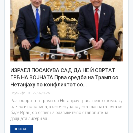
ИЗРАЕЛ ПОСАКУВА САД ДА НЕ Ѝ СВРТАТ
ГРБ НА ВОЈНАТА Прва средба на Трамп со
Нетанјаху по конфликтот со…
Плусинфо
29/07/2026
Разговорот на Трамп со Нетанјаху траел нешто помалку
од час и половина, а се очекувало дека главната тема ќе
биде Иран, со оглед на разликите во ставовите на
двајцата лидери за…
ПОВЕЌЕ...