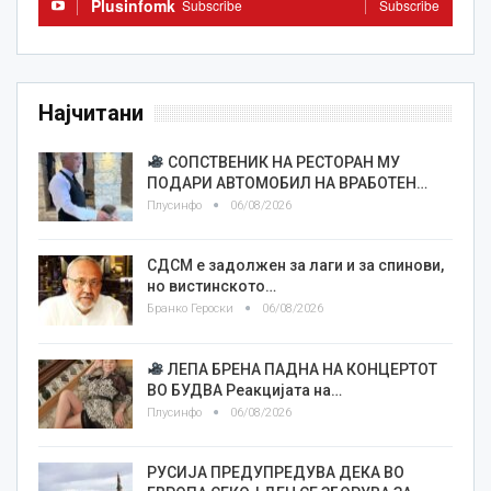
Plusinfomk
Subscribe
Subscribe
Најчитани
СОПСТВЕНИК НА РЕСТОРАН МУ
ПОДАРИ АВТОМОБИЛ НА ВРАБОТЕН…
Плусинфо
06/08/2026
СДСМ е задолжен за лаги и за спинови,
но вистинското…
Бранко Героски
06/08/2026
ЛЕПА БРЕНА ПАДНА НА КОНЦЕРТОТ
ВО БУДВА Реакцијата на…
Плусинфо
06/08/2026
РУСИЈА ПРЕДУПРЕДУВА ДЕКА ВО