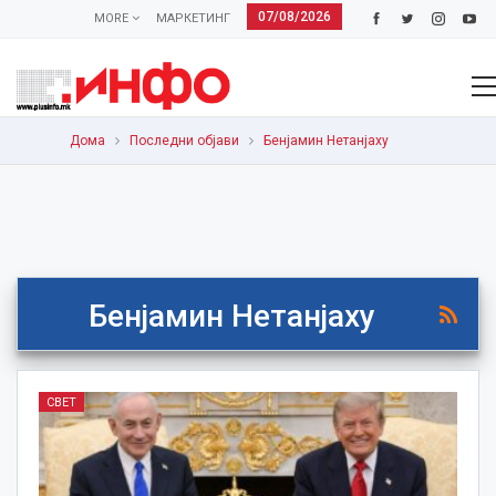
07/08/2026
MORE
МАРКЕТИНГ
Дома
Последни објави
Бенјамин Нетанјаху
Бенјамин Нетанјаху
СВЕТ