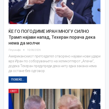
ЌЕ ГO ПОГОДИМЕ ИРАН МНОГУ СИЛНО
Трамп најави напад, Техеран порача дека
нема да молчи
Плусинфо
10/06/2026
Американскиот претседател отворено најави нови удари
врз Иран по соборувањето на хеликоптерот „Апачи“,
додека Техеран предупреди дека ниту една закана нема
да остане без одговор.
ПОВЕЌЕ...
СВЕТ