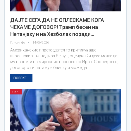
ДАЈТЕ СЕГА ДА НЕ ОПЛЕСКАМЕ КОГА
ЧЕКАМЕ ДОГОВОР! Трамп бесен на
Нетанјаху и на Хезболах поради…
Плусинфо
14/06/2026
Американскиот претседател го критикуваше
израелскиот напад врз Бејрут, оценувајќи дека може да
му наштети на мировниот процес со Иран. Според него,
договорот и натаму е блиску и може да…
ПОВЕЌЕ...
СВЕТ