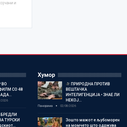
којчани и
Хумор
 ВО
ПРИРОДНА ПРОТИВ
ФИЛМ СО 48
ВЕШТАЧКА
ЛАДА…
ИНТЕЛИГЕНЦИЈА • ЗНАЕ ЛИ
НЕКОЈ…
/2026
Панорама
02/08/2026
 БРЕДЛИ
А ТУРСКИ
Зошто мажот е љубоморен
дскиот…
на момчето што одржува