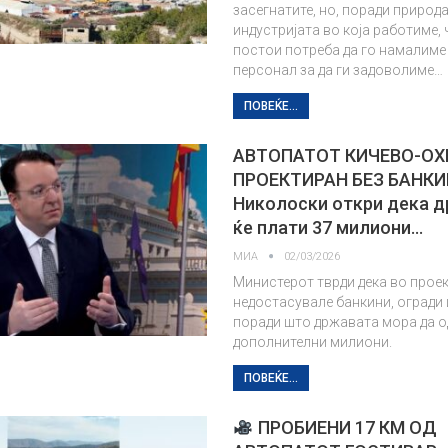
засегнатите, но, поради природ
индустријата во која работиме,
постои потреба да го намалим
персонал за да ги задоволиме…
ПОВЕЌЕ...
АВТОПАТОТ КИЧЕВО-ОХ
ПРОЕКТИРАН БЕЗ БАНК
Николоски откри дека 
ќе плати 37 милиони…
МИА
02/03/2026
Министерот тврди дека во прое
недостасувале банкини, огради 
поради што државата мора да 
дополнителни милиони.
ПОВЕЌЕ...
ПРОБИЕНИ 17 КМ ОД