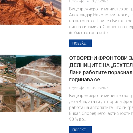
Плусинфо
08/05/2026
Вицепремиерот и министер за т
Александар Николоски тврди де
на автопатот Прилеп-Битола се
силна динамика. Според него, е
ќе биде готова веќе…
ПОВЕЌЕ...
OTВОРЕНИ ФРОНТОВИ З
ДЕЛНИЦИТЕ НА „БЕХТЕЛ 
Лани работите пораснале
годинава се…
Плусинфо
08/05/2026
Вицепремиерот и министер за т
дека Владата ги „отворила фрон
работа на автопатите што ги гра
Енка“. Според него, активностит
90 % во…
ПОВЕЌЕ...