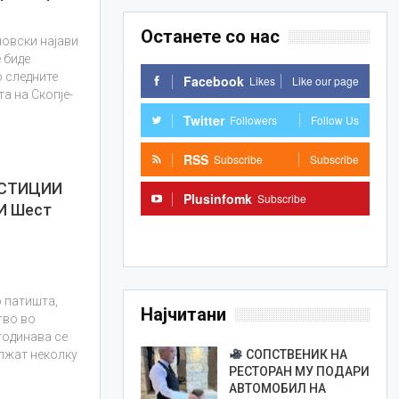
Останете со нас
новски најави
 биде
о следните
Facebook
Likes
Like our page
а на Скопје-
Twitter
Followers
Follow Us
RSS
Subscribe
Subscribe
ЕСТИЦИИ
Plusinfomk
Subscribe
И Шест
Subscribe
о патишта,
Најчитани
тво во
 годинава се
СОПСТВЕНИК НА
олжат неколку
РЕСТОРАН МУ ПОДАРИ
АВТОМОБИЛ НА