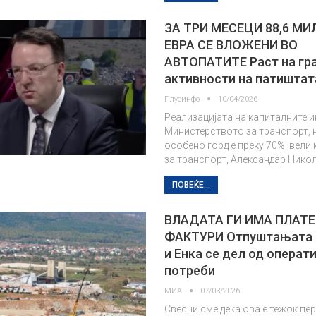
ЗА ТРИ МЕСЕЦИ 88,6 М
ЕВРА СЕ ВЛОЖЕНИ ВО
АВТОПАТИТЕ Раст на гр
активности на патишта
Плусинфо
10/04/2026
Реализацијата на капиталните 
Министерството за транспорт, 
особено горд е преку 70%, вели
за транспорт, Александар Нико
ПОВЕЌЕ...
ВЛАДАТА ГИ ИМА ПЛАТЕ
ФАКТУРИ Отпуштањата 
и Енка се дел од операт
потреби
МИА
07/03/2026
Свесни сме дека ова е тежок пе