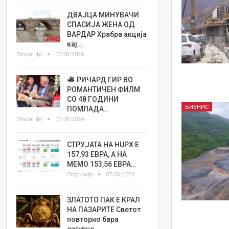
ДВАЈЦА МИНУВАЧИ
СПАСИЈА ЖЕНА ОД
ВАРДАР Храбра акција
кај…
Плусинфо
07/08/2026
РИЧАРД ГИР ВО
РОМАНТИЧЕН ФИЛМ
СО 48 ГОДИНИ
БИЗНИС
ПОМЛАДА…
Плусинфо
07/08/2026
СТРУЈАТА НА HUPX Е
157,93 ЕВРА, А НА
МЕМО 153,56 ЕВРА…
Плусинфо
07/08/2026
ЗЛАТОТО ПАК Е КРАЛ
НА ПАЗАРИТЕ Светот
повторно бара
сигурно…