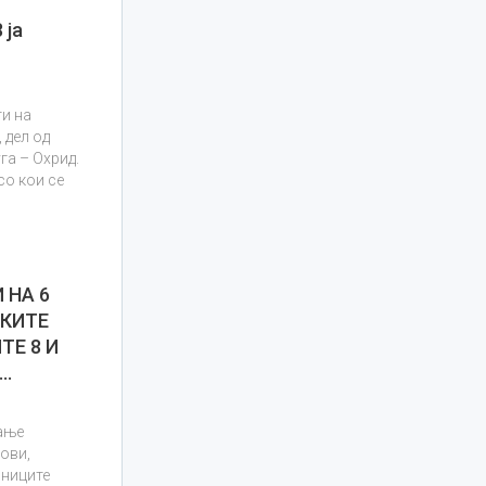
 ја
и на
 дел од
га – Охрид.
со кои се
 НА 6
КИТЕ
ТЕ 8 И
т…
ање
тови,
лниците