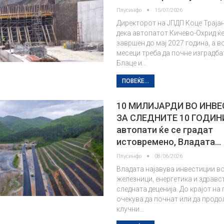
Плусинфо
15/07/2026
Директорот на ЈПДП Коце Траја
дека автопатот Кичево-Охрид ќе
завршен до мај 2027 година, а в
месеци треба да почне изградбат
Блаце и…
ПОВЕЌЕ...
10 МИЛИЈАРДИ ВО ИНВ
ЗА СЛЕДНИТЕ 10 ГОДИН
автопати ќе се градат
истовремено, Владата…
Плусинфо
08/06/2026
Владата најавува инвестиции в
железници, енергетика и здравс
следната деценија. До крајот на
очекува да почнат или да прод
клучни…