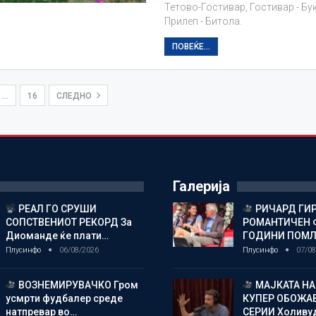
Тетово-Гостивар, Гостивар - Бу
Прилеп - Битола.
ПОВЕЌЕ...
…
16
СЛЕДНО
Галерија
РЕАЛ ГО СРУШИ
РИЧАРД ГИР
СОПСТВЕНИОТ РЕКОРД За
РОМАНТИЧЕН 
Диоманде ќе плати…
ГОДИНИ ПОМ
Плусинфо
06/08/2026
Плусинфо
07/08
ВОЗНЕМИРУВАЧКО Гром
МАЈКАТА НА
усмрти фудбалер среде
КУПЕР ОБОЖАВ
натпревар во…
СЕРИИ Холиву