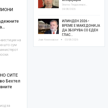
Златко Теодосиевски
ИЛИОНИ
04/08/2026
адежните
ИЛИНДЕН 2026 •
ВРЕМЕ Е МАКЕДОНИЈА
та…
ДА ЗБОРУВА СО ЕДЕН
ГЛАС…
Јове Кекеновски
03/08/2026
инвестиции на
на што сум
 министерот
лоски.
НО СИТЕ
во Бехтел
ивните
риод за