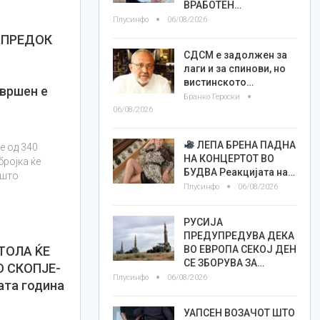
ВРАБОТЕН…
Плусинфо
06/08/2026
НАПРЕДОК
СДСМ е задолжен за
лаги и за спинови, но
вистинското…
вршен е
Бранко Героски
06/08/2026
ЛЕПА БРЕНА ПАДНА
е од 340
НА КОНЦЕРТОТ ВО
бројка ќе
БУДВА Реакцијата на…
 што
Плусинфо
06/08/2026
РУСИЈА
ПРЕДУПРЕДУВА ДЕКА
ВО ЕВРОПА СЕКОЈ ДЕН
ТОЛА ЌЕ
СЕ ЗБОРУВА ЗА…
 СКОПЈЕ-
Плусинфо
06/08/2026
ата година
УАПСЕН ВОЗАЧОТ ШТО