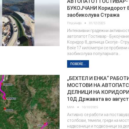
АВТОПАТОТ ГОСТИВАР-
БУКОЈЧАНИ Коридорот 8
заобиколува Стража
Плусинфо
01/12/2025
Интензивни градежни активност
автопатот Гостивар - Букојчани,
Коридор 8, делница Скопје - Стру
Веќе 17 километри се пробиени 
заобиколува популарната…
ПОВЕЌЕ...
„БЕХТЕЛ И ЕНКА“ РАБОТИ
МОСТОВИ НА АВТОПАТС
ДЕЛНИЦИ НА КОРИДОРИ
10Д Државата во авгус
МИА
10/10/2025
Активно се работи на поставув
столбови, темели, греди на мос
надвозници и подвозници за де