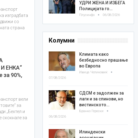
УДРИ ЖЕНА И ИЗБЕГА
Полицијата го…
ранспорт
Плусинфо
06/08/2026
ка изградбата
 движи со
дната страна
Колумни
Климата како
А
безбедносно прашање
во Европа
И ЕНКА“
Ивица Челиковиќ
 за 90%,
07/08/2026
СДСМ е задолжен за
лаги и за спинови, но
ранспорт вели
вистинското…
товите“ за
Бранко Героски
ди „Бехтел и
06/08/2026
е скокнале за
Илинденски
асоцијации