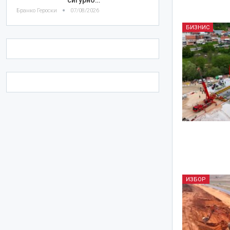
Бранко Героски
07/08/2026
БИЗНИС
ИЗБОР