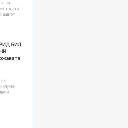
ата на
 честопати
е нашиот
РИД БИЛ
ИНИ
државата
ктот
и клучки,
одвои