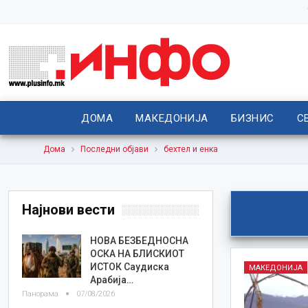
ДОМА
МАКЕДОНИЈА
БИЗНИС
С
Дома
Последни објави
бехтел и енка
Најнови вести
НОВА БЕЗБЕДНОСНА
ОСКА НА БЛИСКИОТ
ИСТОК Саудиска
МАКЕДОНИЈА
Арабија…
Панорама
07/08/2026