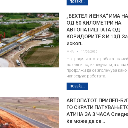
ПОВЕЌЕ...
„БЕХТЕЛ И ЕНКА“ ИМА 
ОД 50 КИЛОМЕТРИ НА
АВТОПАТИШТАТА ОД
КОРИДОРИТЕ 8 И 10Д За
ископ…
МИА
11/05/2026
На градилиштата работат повеќ
локални подизведувачи, а оваа 
продолжи да се зголемува како
напредува работата.
ПОВЕЌЕ...
АВТОПАТОТ ПРИЛЕП-БИ
ГО СКРАТИ ПАТУВАЊЕТО
АТИНА ЗА 3 ЧАСА Следн
ќе може да се…