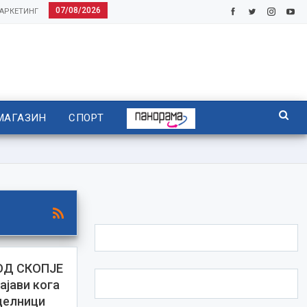
07/08/2026
АРКЕТИНГ
МАГАЗИН
СПОРТ
ОД СКОПЈЕ
ајави кога
 делници