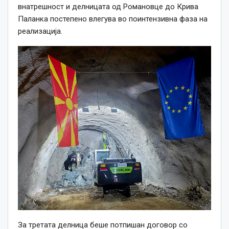
внатрешност и делницата од Романовце до Крива
Паланка постепено влегува во поинтензивна фаза на
реализација.
За третата делница беше потпишан договор со