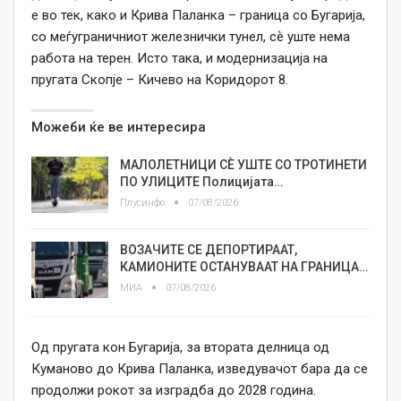
е во тек, како и Крива Паланка – граница со Бугарија,
со меѓуграничниот железнички тунел, сѐ уште нема
работа на терен. Исто така, и модернизација на
пругата Скопје – Кичево на Коридорот 8.
Можеби ќе ве интересира
МАЛОЛЕТНИЦИ СÈ УШТЕ СО ТРОТИНЕТИ
ПО УЛИЦИТЕ Полицијата…
Плусинфо
07/08/2026
ВОЗАЧИТЕ СЕ ДЕПОРТИРААТ,
КАМИОНИТЕ ОСТАНУВААТ НА ГРАНИЦА…
МИА
07/08/2026
Од пругата кон Бугарија, за втората делница од
Куманово до Крива Паланка, изведувачот бара да се
продолжи рокот за изградба до 2028 година.