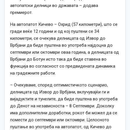
автопатски делници во државата – додава
премиерот.
На автопатот Кичево – Охрид (57 километри), што се
гради веќе 12 години и од кој пуштени се 34
километри, се очекува делницата од Извор до
Врбјани да биде пуштена во употреба најдоцна до
септември или октомври оваа година, а делницата од
Врбјани до Ботун исто така да биде ставена во
функција во согласност со предвидената динамика
на градежните работи.
– Очекуваме, според оптимистичкото сценарио,
делницата од Извор до Врбјани, вклучувајќи ги и
вијадуктите и тунелите, да биде пуштена во употреба
до Денот на независноста – 8 Септември. Доколку
има дополнителни доработки, рокот би можел да се
помести до септември или октомври. Целосното
пуштање во употреба на автопатот, од Кичево до