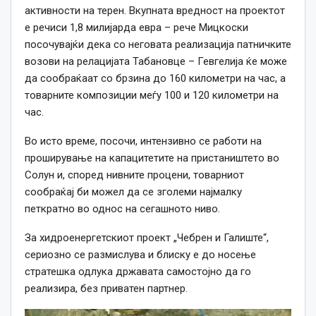
активности на терен. Вкупната вредност на проектот
е речиси 1,8 милијарда евра – рече Мицкоски
посочувајќи дека со неговата реализација патничките
возови на релацијата Табановце – Гевгелија ќе може
да сообраќаат со брзина до 160 километри на час, а
товарните композиции меѓу 100 и 120 километри на
час.
Во исто време, посочи, интензивно се работи на
проширување на капацитетите на пристаништето во
Солун и, според нивните процени, товарниот
сообраќај би можел да се зголеми најмалку
петкратно во однос на сегашното ниво.
За хидроенергетскиот проект „Чебрен и Галиште“,
сериозно се размислува и блиску е до носење
стратешка одлука државата самостојно да го
реализира, без приватен партнер.