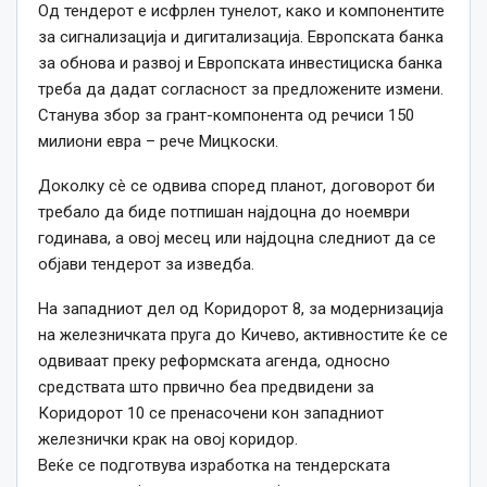
Од тендерот е исфрлен тунелот, како и компонентите
за сигнализација и дигитализација. Европската банка
за обнова и развој и Европската инвестициска банка
треба да дадат согласност за предложените измени.
Станува збор за грант-компонента од речиси 150
милиони евра – рече Мицкоски.
Доколку сè се одвива според планот, договорот би
требало да биде потпишан најдоцна до ноември
годинава, а овој месец или најдоцна следниот да се
објави тендерот за изведба.
На западниот дел од Коридорот 8, за модернизација
на железничката пруга до Кичево, активностите ќе се
одвиваат преку реформската агенда, односно
средствата што првично беа предвидени за
Коридорот 10 се пренасочени кон западниот
железнички крак на овој коридор.
Веќе се подготвува изработка на тендерската