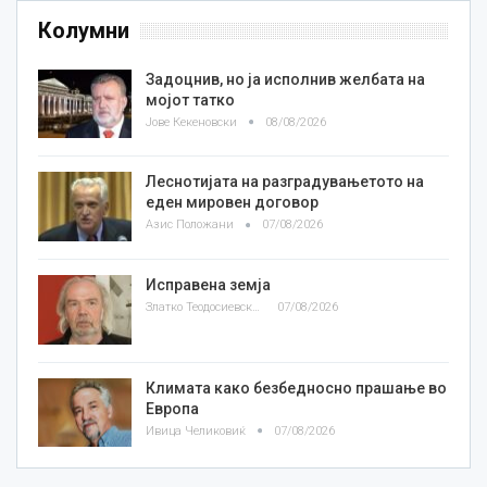
Колумни
Задоцнив, но ја исполнив желбата на
мојот татко
Јове Кекеновски
08/08/2026
Леснотијата на разградувањетото на
еден мировен договор
Азис Положани
07/08/2026
Исправена земја
Златко Теодосиевски
07/08/2026
Климата како безбедносно прашање во
Европа
Ивица Челиковиќ
07/08/2026