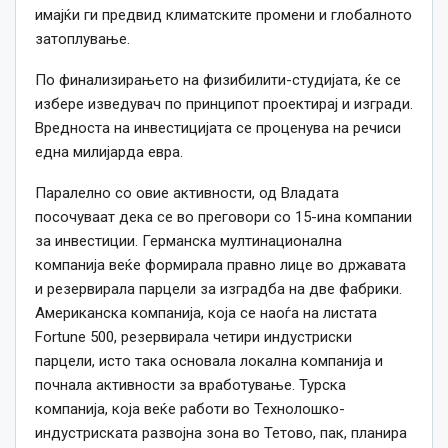
имајќи ги предвид климатските промени и глобалното
затоплување.
По финализирањето на физибилити-студијата, ќе се
избере изведувач по принципот проектирај и изгради.
Вредноста на инвестицијата се проценува на речиси
една милијарда евра.
Паралелно со овие активности, од Владата
посочуваат дека се во преговори со 15-ина компании
за инвестиции. Германска мултинационална
компанија веќе формирала правно лице во државата
и резервирала парцели за изградба на две фабрики.
Американска компанија, која се наоѓа на листата
Fortune 500, резервирала четири индустриски
парцели, исто така основала локална компанија и
почнала активности за вработување. Турска
компанија, која веќе работи во Технолошко-
индустриската развојна зона во Тетово, пак, планира