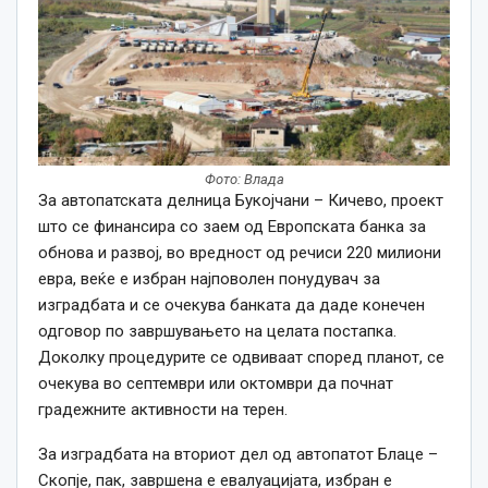
Фото: Влада
За автопатската делница Букојчани – Кичево, проект
што се финансира со заем од Европската банка за
обнова и развој, во вредност од речиси 220 милиони
евра, веќе е избран најповолен понудувач за
изградбата и се очекува банката да даде конечен
одговор по завршувањето на целата постапка.
Доколку процедурите се одвиваат според планот, се
очекува во септември или октомври да почнат
градежните активности на терен.
За изградбата на вториот дел од автопатот Блаце –
Скопје, пак, завршена е евалуацијата, избран е