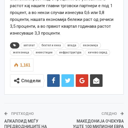
растот кај нашите главни трговски партнери е под 1
процент, а во некои случаи изнесува 0,6 или 0,8
проценти, нашата економија бележи раст од речиси
3,5 проценти, а во првиот квартал годинава растот
изнесуваше 3,3 проценти.
автопат
бехтел и енка
влада
економија
железница
инвестиции
инфраструктура
кичево охрид
1,161
Сподели
ПРЕТХОДНО
СЛЕДНО
АЛКАЛОИД MEЃУ
МАКЕДОНИЈА ОЧЕКУВА
ПРЕДВОДНИЦИТЕ НА
УШТЕ 100 МИЛИОНИ ЕВРА