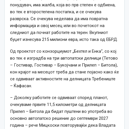
понудувач, има жалба, која во прв степен е одбиена,
во тек е второстепена постапка, и се очекува
разврска. Се очекува неделава да има повратна
информација и овој месец или во почетокот на
следниот да почнат работите на терен. Вкупниот
буџет изнесува 215 милиони евра, исто така од ЕБРД.
Од проектот со конзорциумот „Бехтел и Енка“, со кој
во тек е изградба на три автопатски делници (Тетово
– Гостивар, Гостивар – Букојчани и Прилеп – Битола),
кон крајот на месецот треба да стане појасно како ќе
се одвиваат активностите на делницата Требениште
– Ќафасан.
– Доколку работите се одвиваат според планот,
очекуваме првите 11,5 километри од делницата
Прилеп – Битола да бидат пуштени во употреба во
основно автопатско решение до септември 2027
година – рече Мицкоски повторувајќи дека Владата