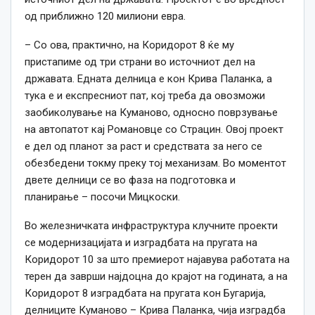
од приближно 120 милиони евра.
– Со ова, практично, на Коридорот 8 ќе му
пристапиме од три страни во источниот дел на
државата. Едната делница е кон Крива Паланка, а
тука е и експресниот пат, кој треба да овозможи
заобиколување на Куманово, односно поврзување
на автопатот кај Романовце со Страцин. Овој проект
е дел од планот за раст и средствата за него се
обезбедени токму преку тој механизам. Во моментот
двете делници се во фаза на подготовка и
планирање – посочи Мицкоски.
Во железничката инфраструктура клучните проекти
се модернизацијата и изградбата на пругата на
Коридорот 10 за што премиерот најавува работата на
терен да заврши најдоцна до крајот на годината, а на
Коридорот 8 изградбата на пругата кон Бугарија,
делниците Куманово – Крива Паланка, чија изградба