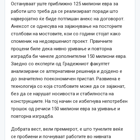
Остануваат уште приближно 125 милиони евра за
работи што треба да се реализираат поради што
најверојатно ќе биде потпишан анекс на договорот.
Анексот се однесува на зајакнување на постојните
столбови на мостовите, кои со години стојат како
споменик на недовршениот проект. Првичните
процени биле дека нивно уривање и повторна
изградба би чинеле дополнителни 150 милиони евра.
Заедно со експерти од Градежниот факултет
анализирани се алтернативни решенија и дојдено е
до значително поекономичен пристап. Развиена е
технологија со која столбовите може да се зајакнат,
без да се нарушат носивоста и стабилноста на
конструкциите. На тој начин се избегнува непотребен
трошок од речиси 150 милиони евра за уривање и
повторна изградба.
Добрата вест, вели премиерот, е што тунелите веќе
се пробиени и почнуваат работите во нивната