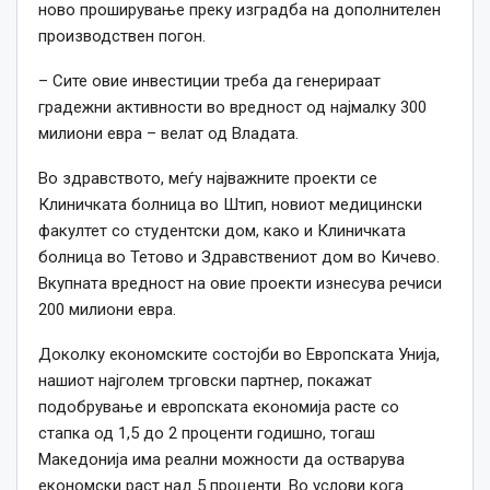
ново проширување преку изградба на дополнителен
производствен погон.
– Сите овие инвестиции треба да генерираат
градежни активности во вредност од најмалку 300
милиони евра – велат од Владата.
Во здравството, меѓу најважните проекти се
Клиничката болница во Штип, новиот медицински
факултет со студентски дом, како и Клиничката
болница во Тетово и Здравствениот дом во Кичево.
Вкупната вредност на овие проекти изнесува речиси
200 милиони евра.
Доколку економските состојби во Европската Унија,
нашиот најголем трговски партнер, покажат
подобрување и европската економија расте со
стапка од 1,5 до 2 проценти годишно, тогаш
Македонија има реални можности да остварува
економски раст над 5 проценти. Во услови кога