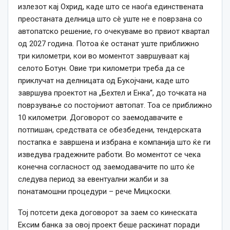
излезот кај Охрид, каде што се наоѓа единствената
преостаната делница што сè уште не е поврзана со
автопатско решение, го очекуваме во првиот квартал
од 2027 година. Потоа ќе останат уште приближно
три километри, кои во моментот завршуваат кај
селото Ботун. Овие три километри треба да се
приклучат на делницата од Букојчани, каде што
завршува проектот на „Бехтел и Енка“, до точката на
поврзување со постојниот автопат. Тоа се приближно
10 километри. Договорот со заемодавачите е
потпишан, средствата се обезбедени, тендерската
постапка е завршена и избрана е компанија што ќе ги
изведува градежните работи. Во моментот се чека
конечна согласност од заемодавачите по што ќе
следува период за евентуални жалби и за
понатамошни процедури – рече Мицкоски.
Тој потсети дека договорот за заем со кинеската
Ексим банка за овој проект беше раскинат поради