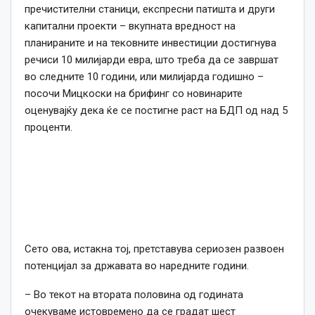
пречистителни станици, експресни патишта и други
капитални проекти – вкупната вредност на
планираните и на тековните инвестиции достигнува
речиси 10 милијарди евра, што треба да се завршат
во следните 10 години, или милијарда годишно –
посочи Мицкоски на брифинг со новинарите
оценувајќу дека ќе се постигне раст на БДП од над 5
проценти.
Сето ова, истакна тој, претставува сериозен развоен
потенцијал за државата во наредните години.
– Во текот на втората половина од годината
очекуваме истовремено да се градат шест