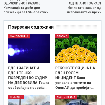
ОДРЖЛИВИОТ РАЗВОЈ
ОД ПЛАНОТ ЗА РАСТ
Компанијата доби две
Исплатата зависи од
признанија за ESG-практики
исполнетите обврски
Поврзани содржини
МАКЕДОНИЈА
ГЛОБУС
ЕДЕН ЗАГИНАТ И
РЕКОНСТРУКЦИЈА НА
ЕДЕН ТЕШКО
ЕДЕН ГОЛЕМ
ПОВРЕДЕН ВО СУДИР
ИНЦИДЕНТ Како
НА ДВЕ ВОЗИЛА Тешка
успеале агентите на
сообраќајна несреќа…
ОпенАИ да пробијат…
СЛАЈДЕР
МАКЕДОНИЈА