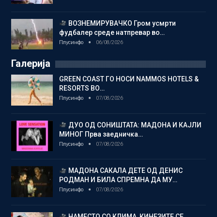
ВОЗНЕМИРУВАЧКО Гром усмрти
фудбалер среде натпревар во…
Плусинфо
06/08/2026
Галерија
GREEN COAST ГО НОСИ NAMMOS HOTELS &
RESORTS ВО…
Плусинфо
07/08/2026
ДУО ОД СОНИШТАТА: МАДОНА И КАЈЛИ
МИНОГ Прва заедничка…
Плусинфо
07/08/2026
МАДОНА САКАЛА ДЕТЕ ОД ДЕНИС
РОДМАН И БИЛА СПРЕМНА ДА МУ…
Плусинфо
07/08/2026
НАМЕСТО СО КЛИМА, КИНЕЗИТЕ СЕ