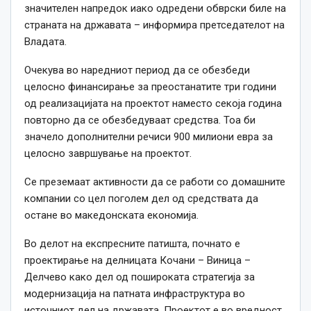
значителен напредок иако одредени обврски биле на
страната на државата – информира претседателот на
Владата.
Очекува во наредниот период да се обезбеди
целосно финансирање за преостанатите три години
од реализацијата на проектот наместо секоја година
повторно да се обезбедуваат средства. Тоа би
значело дополнителни речиси 900 милиони евра за
целосно завршување на проектот.
Се преземаат активности да се работи со домашните
компании со цел поголем дел од средствата да
остане во македонската економија.
Во делот на експресните патишта, почнато е
проектирање на делницата Кочани – Виница –
Делчево како дел од пошироката стратегија за
модернизација на патната инфраструктура во
источниот дел на државата. Проектот е во вредност