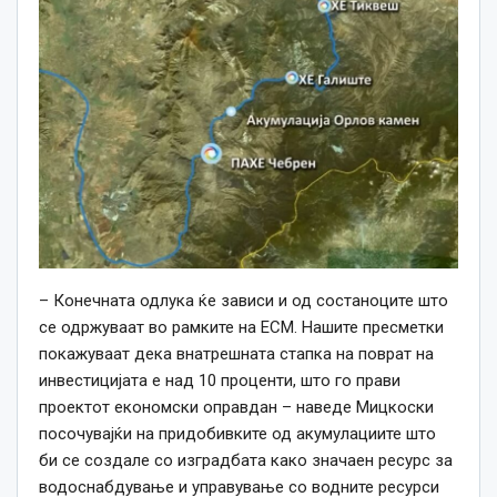
– Конечната одлука ќе зависи и од состаноците што
се одржуваат во рамките на ЕСМ. Нашите пресметки
покажуваат дека внатрешната стапка на поврат на
инвестицијата е над 10 проценти, што го прави
проектот економски оправдан – наведе Мицкоски
посочувајќи на придобивките од акумулациите што
би се создале со изградбата како значаен ресурс за
водоснабдување и управување со водните ресурси