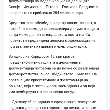
документација за модернизација на делницата
Скопје – Јегуновце – Тетово – Гостивар. Вредноста
на проектот е приближно 284 милиони евра.
Средствата се обезбедени преку планот за раст, а
потребно е само да се финализира документацијата
за да може да почне тендерската постапка. Со
проектот е предвидена целосна модернизација на
пругата, замена на шините и електрификација.
Во однос на Коридорот 10, при крај се
предфизибилити-студијата и целокупната
документација потребна за да почне со реализација
договорот потпишан со Обединетото Кралство. На
состаноците присуствувале и претставници на
банката, која е потенцијален заемодавач и од која
има необврзувачка финансиска понуда.
– Доколку сè се одвива според планот, очекуваме
најдоцна до крајот на годината да почнат и првите