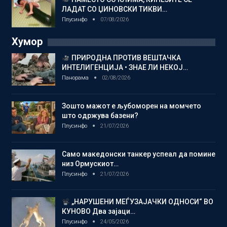
ЛАДАТ СО ЏИНОВСКИ ТИКВИ…
Плусинфо
07/08/2026
Хумор
ПРИРОДНА ПРОТИВ ВЕШТАЧКА
ИНТЕЛИГЕНЦИЈА • ЗНАЕ ЛИ НЕКОЈ…
Панорама
02/08/2026
Зошто мажот е љубоморен на момчето
што одржува базени?
Плусинфо
21/07/2026
Само македонски танкер успеал да помине
низ Ормускиот…
Плусинфо
21/07/2026
„НАРУШЕНИ МЕЃУЗАЈАЧКИ ОДНОСИ“ ВО
КУНОВО Два зајаци…
Плусинфо
24/05/2026