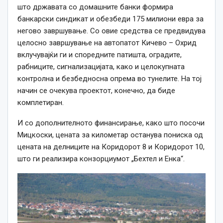
што државата со домашните банки формира
банкарски синдикат и обезбеди 175 милиони евра за
негово завршување. Со овие средства се предвидува
целосно завршување на автопатот Кичево – Охрид
вклучувајќи ги и споредните патишта, оградите,
рабниците, сигнализацијата, како и целокупната
контролна и безбедносна опрема во тунелите. На тој
начин се очекува проектот, конечно, да биде
комплетиран.
И со дополнителното финансирање, како што посочи
Мицкоски, цената за километар останува пониска од
цената на делниците на Коридорот 8 и Коридорот 10,
што ги реализира конзорциумот „Бехтел и Енка“.