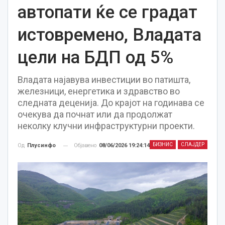
автопати ќе се градат
истовремено, Владата
цели на БДП од 5%
Владата најавува инвестиции во патишта,
железници, енергетика и здравство во
следната деценија. До крајот на годинава се
очекува да почнат или да продолжат
неколку клучни инфраструктурни проекти.
БИЗНИС
СЛАЈДЕР
Објавено
08/06/2026 19:24:14
Од
Плусинфо