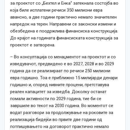
за проектот со „Бехтел и Енка“ затекнала состојба во
која биле исплатени речиси 350 милиони евра
авансно, а две години практично немало значителен
напредок на терен. Направени се законски измени и
обезбедена е поодржлива финансиска конструкција.
До крајот на годината финансиската конструкција за
проектот е затворена.
– Во консултација со менаџментот на проектот и со
изведувачот, предвидено е во 2027, 2028 и во 2029
година да се реализираат по речиси 250 милиони
евра годишно. Тоа е приближно 15 милијарди денари
годишно и, според нивните процени, претставува
реален капацитет за изведба. Доколку останат
помали активности по 2029 година, тие би се
завршиле во текот на 2030 година. Во моментот се
водат разговори за продолжување на роковите за
реализација бидејќи во првите две години од
потпишувањето на договорот практично немало