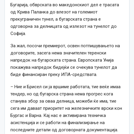
Бугарија, обврската во македонскиот дел е трасата
од Крива Паланка до влезот на големиот
прекуграничен тунел, а бугарската страна е
одговорна за делницата од излезот на тунелот до
Софија.
За жал, посочи премиерот, освен потпишувањето на
договорите, засега нема значителен теренски
напредок на бугарската страна. Европската Унија
покажува напредок бидејќи се очекува тунелот да
биде финансиран преку ИПА-средствата.
– Ние и Брисел си ја вршиме работата, тие веќе имаа
тендер, но од бугарска страна нема прогрес кога
станува збор за оваа делница, можеби ќе има, тие
сега им даваат приоритет на железничките врски кон
Бургас и Варна. Кај нас е активирана техничка
асистенција и се работи на финализирање на
последните детали од договорната документација.