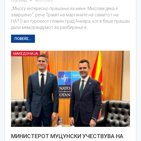
Плусинфо
08/07/2026
„Многу интересно прашање за мене. Мислам дека е
завршено“, рече Трамп на маргините на самитот на
НАТО во турскиот главен град Анкара, кога беше прашан
дали меморандумот за разбирање е…
ПОВЕЌЕ...
МАКЕДОНИЈА
МИНИСТЕРОТ МУЦУНСКИ УЧЕСТВУВА НА