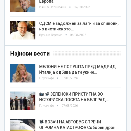
Европа
Ивица Челиковиќ
07/08/2026
СДСМ е задолжен за лаги и за спинови,
но вистинското…
Бранко Героски
06/08/2026
Најнови вести
МЕЛОНИ НЕ ПОПУШТА ПРЕД МАДРИД
Италија одбива да ги укине…
Плусинфо
07/08/2026
ЗЕЛЕНСКИ ПРИСТИГНА ВО
ИСТОРИСКА ПОСЕТА НА БЕЛГРАД…
Плусинфо
07/08/2026
ВОЗАЧ НА АВТОБУС СПРЕЧИ
ОГРОМНА КАТАСТРОФА Соборен дрон…