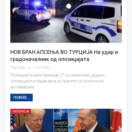
НОВ БРАН АПСЕЊА ВО ТУРЦИЈА На удар и
градоначалник од опозицијата
Плусинфо
11/07/2026
Полицијата веќе приведе 27 осомничени, додека
опозицијата тврди дека истрагите се политички
мотивирани.
ПОВЕЌЕ...
ГАЛЕРИЈА