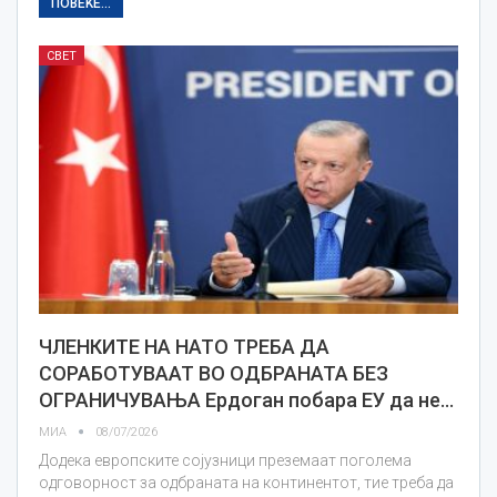
ПОВЕЌЕ...
СВЕТ
ЧЛЕНКИТЕ НА НАТО ТРЕБА ДА
СОРАБОТУВААТ ВО ОДБРАНАТА БЕЗ
ОГРАНИЧУВАЊА Ердоган побара ЕУ да не…
МИА
08/07/2026
Додека европските сојузници преземаат поголема
одговорност за одбраната на континентот, тие треба да