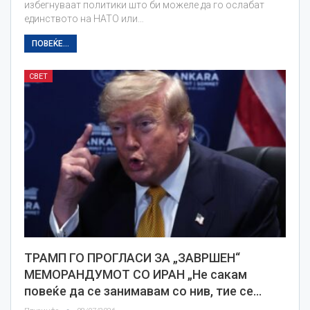
избегнуваат политики што би можеле да го ослабат
единството на НАТО или…
ПОВЕЌЕ...
СВЕТ
ТРАМП ГО ПРОГЛАСИ ЗА „ЗАВРШЕН“
МЕМОРАНДУМОТ СО ИРАН „Не сакам
повеќе да се занимавам со нив, тие се…