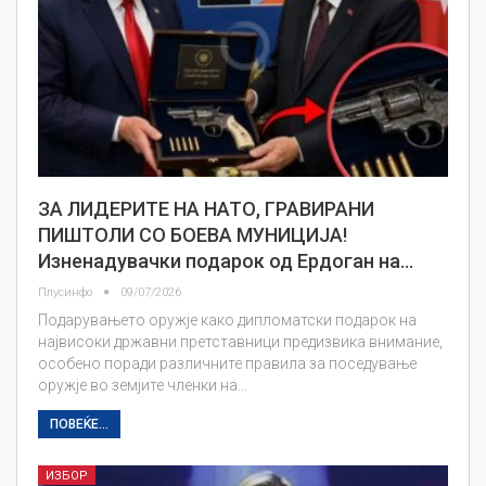
ЗА ЛИДЕРИТЕ НА НАТО, ГРАВИРАНИ
ПИШТОЛИ СО БОЕВА МУНИЦИЈА!
Изненадувачки подарок од Ердоган на…
Плусинфо
09/07/2026
Подарувањето оружје како дипломатски подарок на
највисоки државни претставници предизвика внимание,
особено поради различните правила за поседување
оружје во земјите членки на…
ПОВЕЌЕ...
ИЗБОР