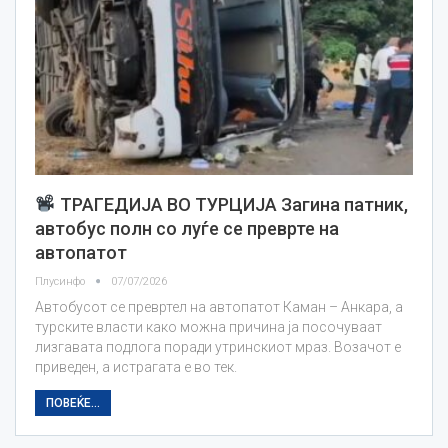
ТРАГЕДИЈА ВО ТУРЦИЈА Загина патник,
автобус полн со луѓе се преврте на
автопатот
Плусинфо
07/07/2026
Автобусот се превртел на автопатот Каман – Анкара, а
турските власти како можна причина ја посочуваат
лизгавата подлога поради утринскиот мраз. Возачот е
приведен, а истрагата е во тек.
ПОВЕЌЕ...