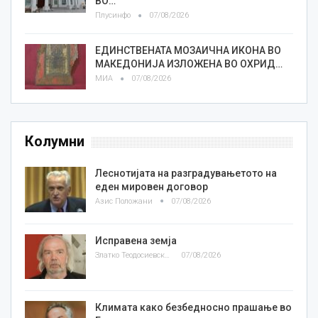
ВО…
Плусинфо
07/08/2026
ЕДИНСТВЕНАТА МОЗАИЧНА ИКОНА ВО
МАКЕДОНИЈА ИЗЛОЖЕНА ВО ОХРИД…
МИА
07/08/2026
Колумни
Леснотијата на разградувањетото на
еден мировен договор
Азис Положани
07/08/2026
Исправена земја
Златко Теодосиевски
07/08/2026
Климата како безбедносно прашање во