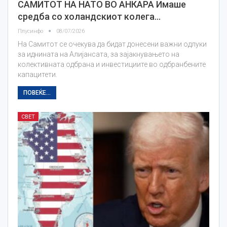
САМИТОТ НА НАТО ВО АНКАРА Имаше
средба со холандскиот колега…
Плусинфо
08/07/2026
На Самитот се очекува да бидат донесени важни одлуки
за иднината на Алијансата, за зајакнувањето на
колективната одбрана и инвестициите во одбранбените
капацитети.
ПОВЕЌЕ...
СВЕТ