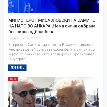
МИНИСТЕРОТ МИСАЈЛОВСКИ НА САМИТОТ
НА НАТО ВО АНКАРА „Нема силна одбрана
без силна одбранбена…
Плусинфо
08/07/2026
За време на Самитот министерот Владо Мисајловски
учествуваше на Форумот за одбранбена индустрија во
чиј фокус беа иновациите и развојот на одбранбената
индустрија.
ПОВЕЌЕ...
СВЕТ