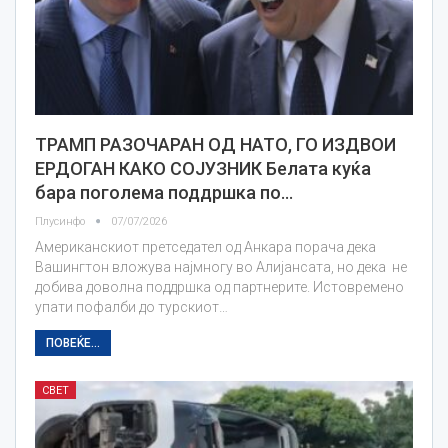
ТРАМП РАЗОЧАРАН ОД НАТО, ГО ИЗДВОИ
ЕРДОГАН КАКО СОЈУЗНИК Белата куќа
бара поголема поддршка по…
Плусинфо
07/07/2026
Американскиот претседател од Анкара порача дека
Вашингтон вложува најмногу во Алијансата, но дека не
добива доволна поддршка од партнерите. Истовремено
упати пофалби до турскиот…
ПОВЕЌЕ...
СВЕТ