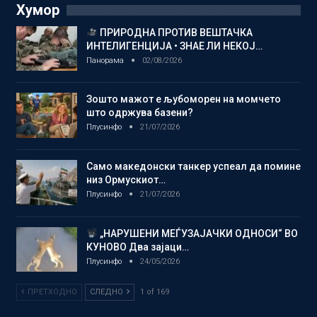
Хумор
ПРИРОДНА ПРОТИВ ВЕШТАЧКА
ИНТЕЛИГЕНЦИЈА • ЗНАЕ ЛИ НЕКОЈ…
Панорама
02/08/2026
Зошто мажот е љубоморен на момчето
што одржува базени?
Плусинфо
21/07/2026
Само македонски танкер успеал да помине
низ Ормускиот…
Плусинфо
21/07/2026
„НАРУШЕНИ МЕЃУЗАЈАЧКИ ОДНОСИ“ ВО
КУНОВО Два зајаци…
Плусинфо
24/05/2026
ПРЕТХОДНО
СЛЕДНО
1 of 169