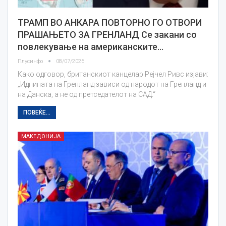
ТРАМП ВО АНКАРА ПОВТОРНО ГО ОТВОРИ
ПРАШАЊЕТО ЗА ГРЕНЛАНД Се закани со
повлекување на американските…
Плусинфо
08/07/2026
Како одговор, британскиот канцелар Рејчел Ривс изјави:
„Иднината на Гренланд зависи од народот на Гренланд и
на Данска, а не од претседателот на САД.“
ПОВЕЌЕ...
МАКЕДОНИЈА