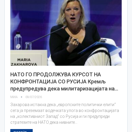
НАТО ГО ПРОДОЛЖУВА КУРСОТ НА
КОНФРОНТАЦИЈА СО РУСИЈА Кремљ
предупредува дека милитаризацијата на…
МИА
09/07/2026
Захарова истакна дека „европските политички елити“
сега ја преземаат водечката улога во конфронтацијата
на „колективниот Запад“ со Русија и ги предупреди
стратезите на НАТО дека нивните…