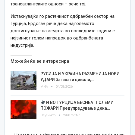
трансатлантските односи – рече тој.
Истакнувајќи го растечкиот одбранбен сектор на
Турција, Ердоган рече дека најголемото
достигнување на земјата во последните години е
нејзиниот голем напредок во одбранбената
индустрија.
Можеби ќе ве интересира
РУСИЈА И УКРАИНА РАЗМЕНИЈА НОВИ
УДАРИ Загинати цивили,…
МИА
04/08/2026
И ВО ТУРЦИЈА БЕСНЕАТ ГОЛЕМИ
ПОЖАРИ Предупредување дека…
Плусинфо
29/07/2026