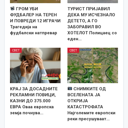
ГРОМ УБИ
ТУРИСТ ПРИЈАВИЛ
ФУДБАЛЕР НА ТЕРЕН
ДЕКА МУ ИСЧЕЗНАЛО
И ПОВРЕДИ 12 ИГРАЧИ
ДЕТЕТО, А ГО
Трагедија на
ЗАБОРАВИЛ ВО
фудбалски натпревар
ХОТЕЛОТ Полицаец со
еден…
СВЕТ
СВЕТ
КРАЈ ЗА ДОСАДНИТЕ
СНИМКИТЕ ОД
РЕКЛАМНИ ПОВИЦИ,
ВСЕЛЕНАТА ЈА
КАЗНИ ДО 375.000
ОТКРИЈА
ЕВРА Оваа европска
КАТАСТРОФАТА
земја почнува…
Најголемите европски
реки пресушуваат…