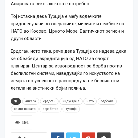
Алијансата секогаш кога е потребно.
Тој истакна дека Турција е меѓу водечките
придонесувачи во операциите, мисиите и вежбите на
НАТО во Косово, Црното Море, Балтичкиот регион и
други области.
Ердоган, исто така, рече дека Турција се надева дека
ќе обезбеди акредитација од НАТО за својот
планиран Центар за извонредност за борба против
беспилотни системи, наведувајќи го искуството на
земјата во успешното распоредување беспилотни
летала на вистински бојни полиња.
Анкара
ердоган
индустрија
нато
одбрана
самит на нато
соработка
турција
191