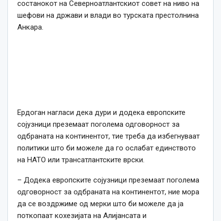
состанокот на Северноатлантскиот совет на ниво на
шефови на држави и влади во турската престолнина
Анкара.
Ердоган нагласи дека дури и додека европските
сојузници преземаат поголема одговорност за
одбраната на континентот, тие треба да избегнуваат
политики што би можеле да го ослабат единството
на НАТО или трансатлантските врски.
– Додека европските сојузници преземаат поголема
одговорност за одбраната на континентот, ние мора
да се воздржиме од мерки што би можеле да ја
поткопаат кохезијата на Алијансата и