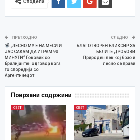
Сподели
ПРЕТХОДНО
СЛЕДНО
„ЛЕСНО МУ Е НА МЕСИ И
БЛАГОТВОРЕН ЕЛИКСИР ЗА
ЈАС САКАМ ДА ИГРАМ 90
БЕЛИТЕ ДРОБОВИ
МИНУТИ“ Ѓоковиќ со
Природен лек кој брзо и
брилијантен одговор кога
лесно се прави
го споредија со
Аргентинецот
Поврзани содржини
СВЕТ
СВЕТ