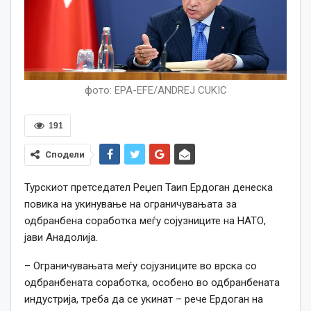
фото: EPA-EFE/ANDREJ CUKIC
191
Сподели
Турскиот претседател Реџеп Таип Ердоган денеска
повика на укинување на ограничувањата за
одбранбена соработка меѓу сојузниците на НАТО,
јави Анадолија.
– Ограничувањата меѓу сојузниците во врска со
одбранбената соработка, особено во одбранбената
индустрија, треба да се укинат – рече Ердоган на