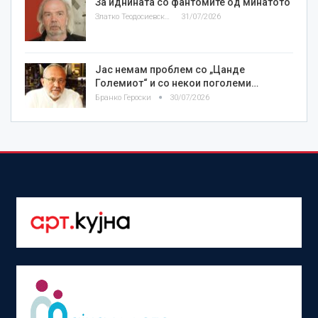
За иднината со фантомите од минатото
Златко Теодосиевски
31/07/2026
Јас немам проблем со „Цанде
Големиот“ и со некои поголеми…
Бранко Героски
30/07/2026