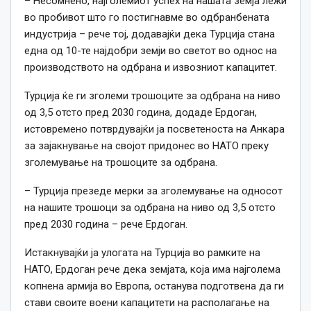
– Несомнено, најголемиот успех на нашата земја лежи
во пробивот што го постигнавме во одбранбената
индустрија – рече тој, додавајќи дека Турција стана
една од 10-те најдобри земји во светот во однос на
производството на одбрана и извозниот капацитет.
Турција ќе ги зголеми трошоците за одбрана на ниво
од 3,5 отсто пред 2030 година, додаде Ердоган,
истовремено потврдувајќи ја посветеноста на Анкара
за зајакнување на својот придонес во НАТО преку
зголемување на трошоците за одбрана.
– Турција презеде мерки за зголемување на односот
на нашите трошоци за одбрана на ниво од 3,5 отсто
пред 2030 година – рече Ердоган.
Истакнувајќи ја улогата на Турција во рамките на
НАТО, Ердоган рече дека земјата, која има најголема
копнена армија во Европа, останува подготвена да ги
стави своите воени капацитети на располагање на