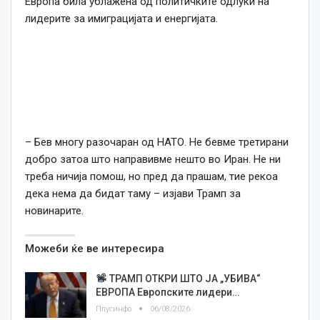
Европа била ублажена од политичките одлуки на
лидерите за имиграцијата и енергијата.
– Бев многу разочаран од НАТО. Не бевме третирани
добро затоа што направивме нешто во Иран. Не ни
треба ничија помош, но пред да прашам, тие рекоа
дека нема да бидат таму – изјави Трамп за
новинарите.
Можеби ќе ве интересира
ТРАМП ОТКРИ ШТО ЈА „УБИВА“
ЕВРОПА Европските лидери…
Плусинфо
06/08/2026