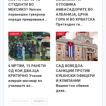
СТУДЕНТИ ВО
ОТПОВИКА
МЕКСИКО? Уапсен
АМБАСАДОРИТЕ ВО
поранешен гувернер
АЛБАНИЈА, ЦРНА
поради прикривање…
ГОРА И ВО ХРВАТСКА
Претходно ги…
ИЗБОР
СВЕТ
6 МРТВИ, 15 РАНЕТИ
САД ВОВЕДОА
ОД КОИ ДВАЈЦА
САНКЦИИ ПРОТИВ
КРИТИЧНО Ученик
КУБАНСКИ ОФИЦЕРИ
изврши масакар во
И КОМПАНИИ
училиште во…
Вашингтон обвини
дека…
ПРЕТХОДНО
СЛЕДНО