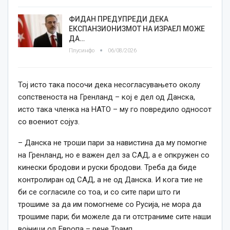
ФИДАН ПРЕДУПРЕДИ ДЕКА
ЕКСПАНЗИОНИЗМОТ НА ИЗРАЕЛ МОЖЕ
ДА…
Плусинфо
06/08/2026
Тој исто така посочи дека несогласувањето околу
сопственоста на Гренланд – кој е дел од Данска,
исто така членка на НАТО – му го повредило односот
со воениот сојуз.
– Данска не троши пари за навистина да му помогне
на Гренланд, но е важен дел за САД, а е опкружен со
кинески бродови и руски бродови. Треба да биде
контролиран од САД, а не од Данска. И кога тие не
би се согласиле со тоа, и со сите пари што ги
трошиме за да им помогнеме со Русија, не мора да
трошиме пари; би можеле да ги отстраниме сите наши
војници од Европа – рече Трамп.