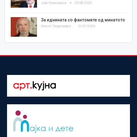
Јове Кекеновски
03/08/2026
За иднината со фантомите од минатото
Златко Теодосиевски
31/07/2026