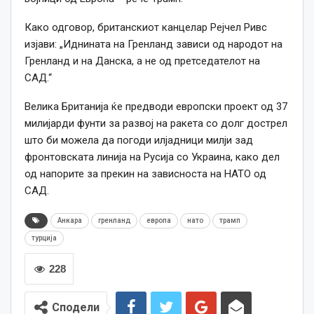
Како одговор, британскиот канцелар Рејчел Ривс
изјави: „Иднината на Гренланд зависи од народот на
Гренланд и на Данска, а не од претседателот на
САД.“
Велика Британија ќе предводи европски проект од 37
милијарди фунти за развој на ракета со долг дострел
што би можела да погоди илјадници милји зад
фронтовската линија на Русија со Украина, како дел
од напорите за прекин на зависноста на НАТО од
САД.
Анкара
гренланд
европа
нато
трамп
турција
228
Сподели