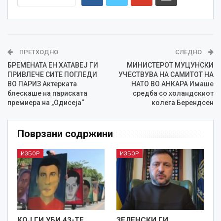
ПРЕТХОДНО
СЛЕДНО
БРЕМЕНАТА ЕН ХАТАВЕЈ ГИ
МИНИСТЕРОТ МУЦУНСКИ
ПРИВЛЕЧЕ СИТЕ ПОГЛЕДИ
УЧЕСТВУВА НА САМИТОТ НА
ВО ПАРИЗ Актерката
НАТО ВО АНКАРА Имаше
блескаше на париската
средба со холандскиот
премиера на „Одисеја“
колега Берендсен
Поврзани содржини
ИЗБОР
ИЗБОР
КОЈ ГИ УБИ 43-ТЕ
ЗЕЛЕНСКИ ГИ