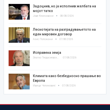
Задоцнив, но ја исполнив желбата на
мојот татко
Јове Кекеновски
08/08/2026
Леснотијата на разградувањетото на
еден мировен договор
Азис Положани
07/08/2026
Исправена земја
Златко Теодосиевски
07/08/2026
Климата како безбедносно прашање во
Европа
Ивица Челиковиќ
07/08/2026