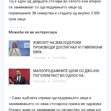
Тој е еден од двајцата сточари во селото кои упорно
се занимаваат со одгледувањето овци од
поранешните 38 семејства и стадата од вкупно 3.500
грла овци.
Можеби ќе ве интересира
ИЗВОЗОТ НА ЗЕМЈОДЕЛСКИ
ПРОИЗВОДИ ДОСТИГНАЛ 417 МИЛИОНИ
ЕВРА…
Плусинфо
25/07/2026
МАЛОПРОДАЖНИТЕ ЦЕНИ СО ДВОЈНО
ПОГОЛЕМ РАСТ ВО ОДНОС НА…
Плусинфо
16/07/2026
– Само љубовта спрема одгледувањето овци и
занимавањето со оваа сточарска гранка ме одржува.
Откако знам се занимавам со овчарство, но нема кој