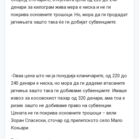
денари за килограм жива мера е ниска и не ги
покрива основните трошоци. Но, мора да ги продадат
јагнињата зашто така ќе ги добијат субвенциите.
-Оваа цена што ни ја понудија кланичарите, од 220 до
240 денари е ниска, но мора да ги дадеме втасаните
јагниња зашто така ги добиваме субвенциите. Имаше
извоз за косовскиот пазар од 320 денари, ама тоа е
ризик зашто не добиваме право на субвенции.
Цената не ги покрива основните трошоци – вели
Зоран Спасески, сточар од прилепското село Мало
Коњари.