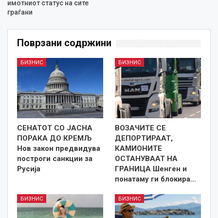
имотниот статус на сите
граѓани
Поврзани содржини
БИЗНИС
БИЗНИС
СЕНАТОТ СО ЈАСНА
ВОЗАЧИТЕ СЕ
ПОРАКА ДО КРЕМЉ
ДЕПОРТИРААТ,
Нов закон предвидува
КАМИОНИТЕ
построги санкции за
ОСТАНУВААТ НА
Русија
ГРАНИЦА Шенген и
понатаму ги блокира…
БИЗНИС
БИЗНИС