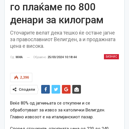
го плаќаме по 800
денари за килограм
Сточарите велат дека тешко ќе остане јагне
за православниот Велигден, а и продажната
цена е висока.
БИЗНИС
Објавено
25/03/2024 10:18:44
Од
МИА
2,396
Сподели
Веќе 80% од јагнињата се откупени и се
обработуваат за извоз за католички Велигден.
Главно извозот е на италијанскиот пазар.
Според сточарите, откупната цена од 220 до 240