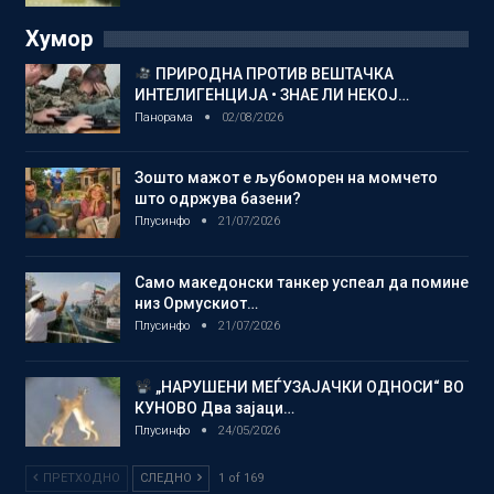
Хумор
ПРИРОДНА ПРОТИВ ВЕШТАЧКА
ИНТЕЛИГЕНЦИЈА • ЗНАЕ ЛИ НЕКОЈ…
Панорама
02/08/2026
Зошто мажот е љубоморен на момчето
што одржува базени?
Плусинфо
21/07/2026
Само македонски танкер успеал да помине
низ Ормускиот…
Плусинфо
21/07/2026
„НАРУШЕНИ МЕЃУЗАЈАЧКИ ОДНОСИ“ ВО
КУНОВО Два зајаци…
Плусинфо
24/05/2026
ПРЕТХОДНО
СЛЕДНО
1 of 169