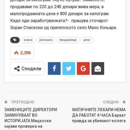
продаваме по 220 до 240 денари жива мера, а
малопродажната цена е 800 денари за килограм.
Каде оди заработувачката?- прашува сточарот
Зоран Спасески од прилепското село Мало Коњари.
извоз
јагнешко
продавници
цени
2,396
Сподели
ПРЕТХОДНО
СЛЕДНО
ЗАМЕНИЦИТЕ ДИРЕКТОРИ
МАТИЧНИТЕ ЛЕКАРИ НЕМА
ЗАМИНУВААТ ВО
ДА РАБОТАТ 4 ЧАСА Бараат
ИСТОРИЈАТА Мицкоски
правда за убиениот колега
најави проверка на