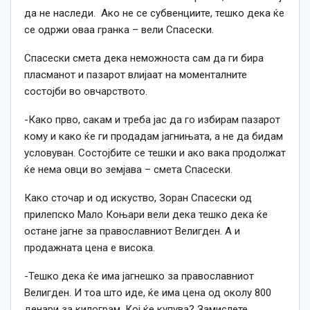
да не наследи. Ако не се субвенциите, тешко дека ќе
се одржи оваа гранка – вели Спасески.
Спасески смета дека неможноста сам да ги бира
пласманот и пазарот влијаат на моменталните
состојби во овчарството.
-Како прво, сакам и треба јас да го избирам пазарот
кому и како ќе ги продадам јагнињата, а не да бидам
условуван. Состојбите се тешки и ако вака продолжат
ќе нема овци во земјава – смета Спасески.
Како сточар и од искуство, Зоран Спасески од
прилепско Мало Коњари вели дека тешко дека ќе
остане јагне за православниот Велигден. А и
продажната цена е висока.
-Тешко дека ќе има јагнешко за православниот
Велигден. И тоа што иде, ќе има цена од околу 800
денари за килограм. Кој ќе купува? Замислете,