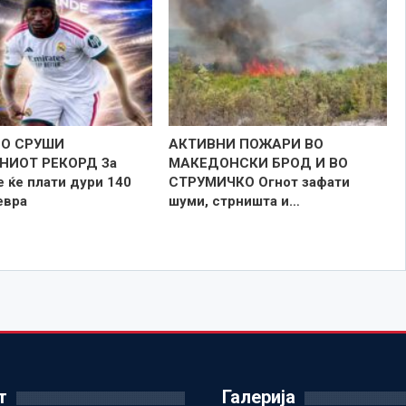
ГО СРУШИ
АКТИВНИ ПОЖАРИ ВО
НИОТ РЕКОРД За
МАКЕДОНСКИ БРОД И ВО
 ќе плати дури 140
СТРУМИЧКО Огнот зафати
евра
шуми, стрништа и…
т
Галерија