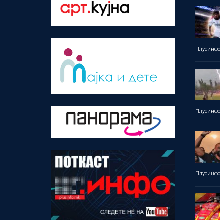
Плусинф
Плусинф
Плусинф