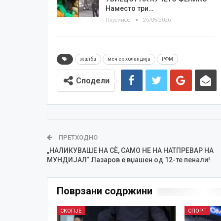
Наместо три…
Плусинфо
26/05/2026
жалба
меч со холандија
РФМ
Сподели
ПРЕТХОДНО
„НАЛИКУВАШЕ НА СЀ, САМО НЕ НА НАТПРЕВАР НА
МУНДИЈАЛ“ Лазаров е вџашен од 12-те пенали!
Поврзани содржини
СКОПЈЕ
СПОРТ