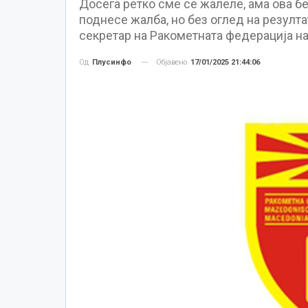
Досега ретко сме се жалеле, ама ова б
поднесе жалба, но без оглед на резулт
секретар на Ракометната федерација на
Објавено
17/01/2025 21:44:06
Од
Плусинфо