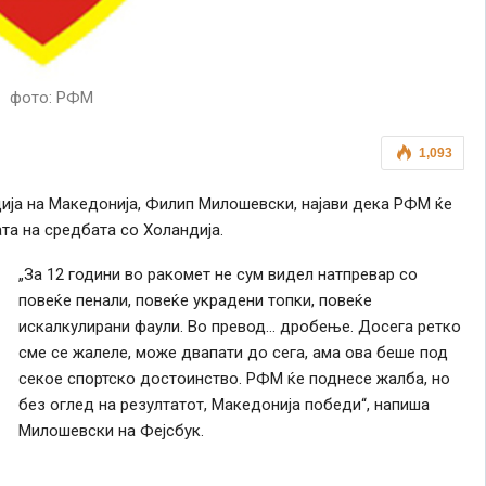
фото: РФМ
1,093
ија на Македонија, Филип Милошевски, најави дека РФМ ќе
а на средбата со Холандија.
„За 12 години во ракомет не сум видел натпревар со
повеќе пенали, повеќе украдени топки, повеќе
искалкулирани фаули. Во превод… дробење. Досега ретко
сме се жалеле, може двапати до сега, ама ова беше под
секое спортско достоинство. РФМ ќе поднесе жалба, но
без оглед на резултатот, Македонија победи“, напиша
Милошевски на Фејсбук.