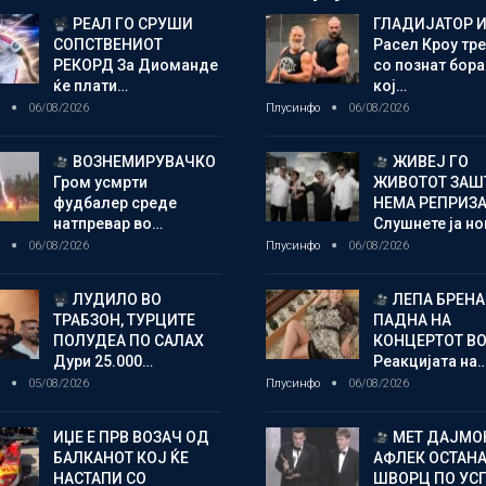
РЕАЛ ГО СРУШИ
ГЛАДИЈАТОР И
СОПСТВЕНИОТ
Расел Кроу тр
РЕКОРД За Диоманде
со познат бора
ќе плати…
кој…
о
06/08/2026
Плусинфо
06/08/2026
ВОЗНЕМИРУВАЧКО
ЖИВЕЈ ГО
Гром усмрти
ЖИВОТОТ ЗАШ
фудбалер среде
НЕМА РЕПРИЗ
натпревар во…
Слушнете ја н
о
06/08/2026
Плусинфо
06/08/2026
ЛУДИЛО ВО
ЛЕПА БРЕНА
ТРАБЗОН, ТУРЦИТЕ
ПАДНА НА
ПОЛУДЕА ПО САЛАХ
КОНЦЕРТОТ ВО
Дури 25.000…
Реакцијата на
о
05/08/2026
Плусинфо
06/08/2026
ИЏЕ Е ПРВ ВОЗАЧ ОД
МЕТ ДАЈМОН
БАЛКАНОТ КОЈ ЌЕ
АФЛЕК ОСТАН
НАСТАПИ СО
ШВОРЦ ПО УС