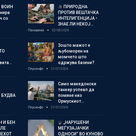
 ВОИН
ПРИРОДНА
енира
ПРОТИВ ВЕШТАЧКА
ч со
ИНТЕЛИГЕНЦИЈА •
ЗНАЕ ЛИ НЕКОЈ…
Панорама
02/08/2026
Зошто мажот е
ТО
љубоморен на
А
момчето што
овата…
одржува базени?
Плусинфо
21/07/2026
Само македонски
танкер успеал да
 БУДВА
помине низ
…
Ормускиот…
Плусинфо
21/07/2026
 И БЕН
„НАРУШЕНИ
АЛЕ
МЕЃУЗАЈАЧКИ
ПЕХОТ
ОДНОСИ“ ВО КУНОВО