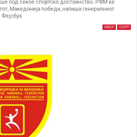
еше под секое спортско достоинство. РФМ ќе
атот, Македонија победи, напиша генералниот
 Фејсбук.
ИЗБОР
СПОРТ