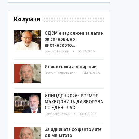
Колумни
СДСМ е задолжен за лаги и
за спинови, но
вистинското…
Бранко Героски
06/08/2026
Илинденски асоцијации
Златко Теодосиевски
04/08/2026
ИЛИНДЕН 2026 • ВРЕМЕ Е
МАКЕДОНИЈА ДА ЗБОРУВА
СО ЕДЕН ГЛАС…
Јове Кекеновски
03/08/2026
За иднината со фантомите
од минатото