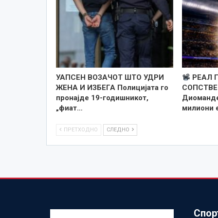
УАПСЕН ВОЗАЧОТ ШТО УДРИ
РЕАЛ 
ЖЕНА И ИЗБЕГА Полицијата го
СОПСТВЕ
пронајде 19-годишникот,
Диоманде
„фиат…
милиони 
ПРЕТХОДНО
СЛЕДНО
Спор