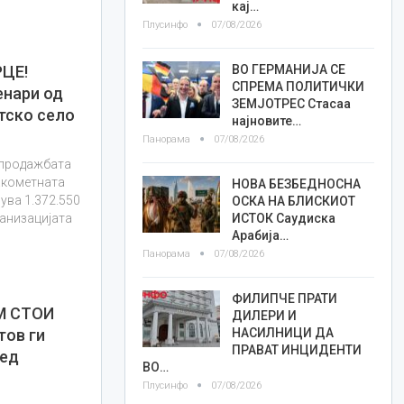
кај…
Плусинфо
07/08/2026
ВО ГЕРМАНИЈА СЕ
ЦЕ!
СПРЕМА ПОЛИТИЧКИ
енари од
ЗЕМЈОТРЕС Стасаа
тско село
најновите…
Панорама
07/08/2026
д продажбата
Ракометната
НОВА БЕЗБЕДНОСНА
ува 1.372.550
ОСКА НА БЛИСКИОТ
ИСТОК Саудиска
ганизацијата
Арабија…
Панорама
07/08/2026
ФИЛИПЧЕ ПРАТИ
М СТОИ
ДИЛЕРИ И
НАСИЛНИЦИ ДА
ов ги
ПРАВАТ ИНЦИДЕНТИ
ред
ВО…
Плусинфо
07/08/2026