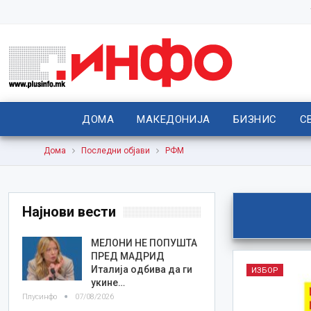
ДОМА
МАКЕДОНИЈА
БИЗНИС
С
Дома
Последни објави
РФМ
Најнови вести
МЕЛОНИ НЕ ПОПУШТА
ПРЕД МАДРИД
Италија одбива да ги
ИЗБОР
укине…
Плусинфо
07/08/2026