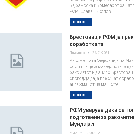
Бајрамоска и комесарот за нат
РФМ, Славе Николов. .
ПОВЕЌЕ...
Брестовац и РФМ ја пре
соработката
Плусинфо
26/01/2021
Ракометната Федерација на Мак
соопшти дека македонската куќ
ракометот и Данило Брестовац,
спогодија да ја прекинат сораб
ангажманот на машките…
ПОВЕЌЕ...
РФМ уверува дека се то
подготвени за ракометн
Мундијал
МИА
12/01/2021