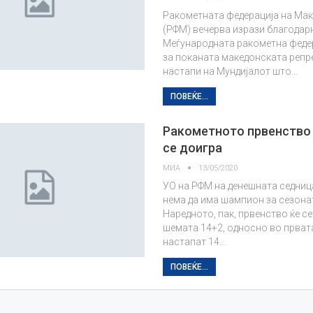
Ракометната федерација на Мак
(РФМ) вечерва изрази благодар
Меѓународната ракометна феде
за поканата македонската репр
настапи на Мундијалот што…
ПОВЕЌЕ...
Ракометното првенство
се доигра
МИА
13/05/2020
УО на РФМ на денешната седниц
нема да има шампион за сезона
Наредното, пак, првенство ќе се
шемата 14+2, односно во прват
настапат 14…
ПОВЕЌЕ...