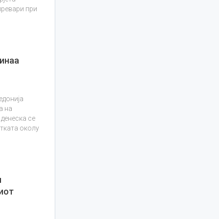
превари при
кинаа
едонија
а на
 денеска се
отката околу
п
иот