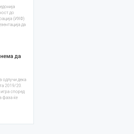
едонија
ност до
рација (ИХФ)
езентација да
 нема да
а одлучи дека
та 2019/20.
 игра според
а фаза ќе