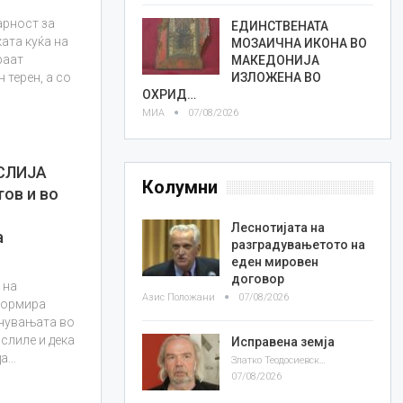
арност за
ЕДИНСТВЕНАТА
ата куќа на
МОЗАИЧНА ИКОНА ВО
раат
МАКЕДОНИЈА
ИЗЛОЖЕНА ВО
 терен, а со
ОХРИД…
МИА
07/08/2026
СЛИЈА
Колумни
ов и во
Леснотијата на
а
разградувањетото на
еден мировен
договор
 на
Азис Положани
07/08/2026
формира
учувањата во
слиле и дека
Исправена земја
да…
Златко Теодосиевски
07/08/2026