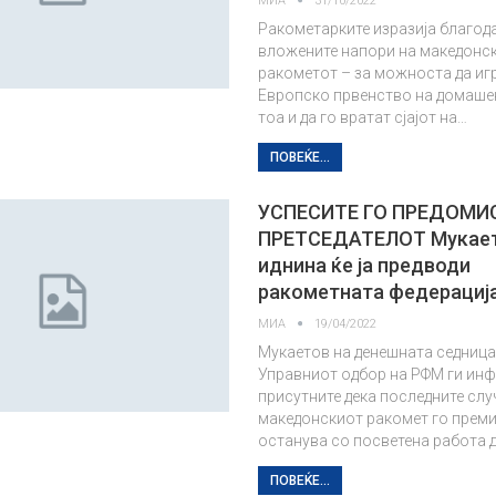
МИА
31/10/2022
Ракометарките изразија благод
вложените напори на македонск
ракометот – за можноста да иг
Европско првенство на домашен
тоа и да го вратат сјајот на…
ПОВЕЌЕ...
УСПЕСИТЕ ГО ПРЕДОМИ
ПРЕТСЕДАТЕЛОТ Мукает
иднина ќе ја предводи
ракометната федерациј
МИА
19/04/2022
Мукаетов на денешната седница
Управниот одбор на РФМ ги ин
присутните дека последните сл
македонскиот ракомет го преми
останува со посветена работа 
ПОВЕЌЕ...