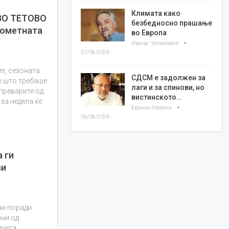
Климата како
ВО ТЕТОВО
безбедносно прашање
кометната
во Европа
Ивица Челиковиќ
07/08/2026
те, сезоната
СДСМ е задолжен за
те што требаше
лаги и за спинови, но
тпреварите од
вистинското…
за недела ќе
Бранко Героски
06/08/2026
 ги
ви
ни поради
ни од
рјета