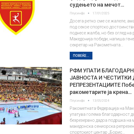
судењето на мечот…
Плусинфо
17/01/2025
Досега ретко сме се жалеле, ам
под секое спортско достоинств
поднесе жалба, но без оглед на 
Македонија победи, напиша ген
секретар на Ракометната…
ПОВЕЌЕ...
РФМ УПАТИ БЛАГОДАР
ЈАВНОСТА И ЧЕСТИТКИ
РЕПРЕЗЕНТАЦИИТЕ Побе
ракометарите ја крена…
Плусинфо
13/05/2024
Ракометната Федерација на Мак
упатува голема благодарност до
безрезервно дадоа подршка на
македонска сениорска репрезен
спортскиот центар „Борис…