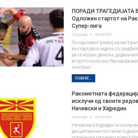
ПОРАДИ ТРАГЕДИЈАТА 
Одложен стартот на Ра
Супер-лига
Плусинфо
09/09/2021
По најновиот развој на настани
ќе стартува в недела со средби
да се играат денеска, додека на
второто коло кои беа закажани 
се играат…
ПОВЕЌЕ...
Ракометната федерација
исклучи од своите редо
Начевски и Хајредин
Плусинфо
09/05/2021
Начевски и Хајредин се исклуче
дисциплински постапки поднесе
поранешна репрезентативка Ми