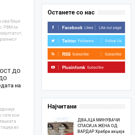
Останете со нас
а ова беше
Facebook
Likes
Like our page
о. РФМ ќе
резултатот,
ералниот
Twitter
Followers
Follow Us
RSS
Subscribe
Subscribe
Plusinfomk
Subscribe
НОСТ ДО
 ДО
Subscribe
дата на
Најчитани
едонија
 сите кои
ДВАЈЦА МИНУВАЧИ
 машката
СПАСИЈА ЖЕНА ОД
тација во
ВАРДАР Храбра акција