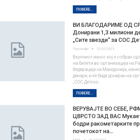
ПОВЕЌЕ...
ВИ БЛАГОДАРИМЕ ОД СР
Донирани 1,3 милиони д
„Сите ѕвезди“ за СОС Де
Плусинфо
31/01/2023
Вкупниот износ кој е собран о
на билети во организација на 
Федерација на Македонија, изнес
денари, и ќе биде дониран на ор
„СОС Детско…
ПОВЕЌЕ...
ВЕРУВАЈТЕ ВО СЕБЕ, РФ
ЦВРСТО ЗАД ВАС Мукает
бодри ракометарките п
почетокот на…