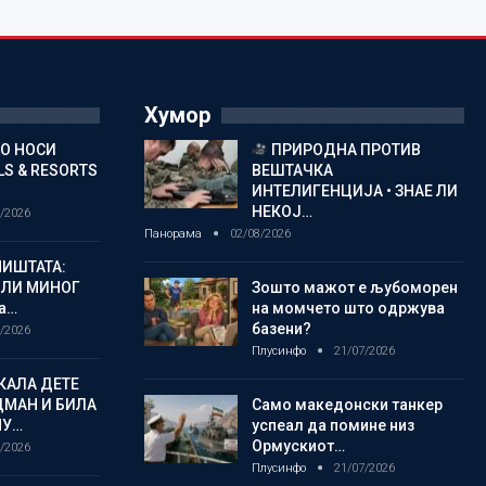
Хумор
ГО НОСИ
ПРИРОДНА ПРОТИВ
S & RESORTS
ВЕШТАЧКА
ИНТЕЛИГЕНЦИЈА • ЗНАЕ ЛИ
НЕКОЈ…
/2026
Панорама
02/08/2026
ИШТАТА:
ЈЛИ МИНОГ
Зошто мажот е љубоморен
а…
на момчето што одржува
базени?
/2026
Плусинфо
21/07/2026
КАЛА ДЕТЕ
ДМАН И БИЛА
Само македонски танкер
МУ…
успеал да помине низ
Ормускиот…
/2026
Плусинфо
21/07/2026