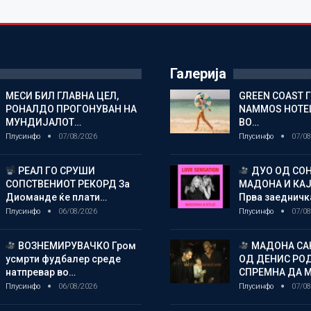
Галерија
МЕСИ БИЛ ГЛАВНА ЦЕЛ,
GREEN COAST 
РОНАЛДО ПРОГОНУВАН НА
NAMMOS HOTEL
МУНДИЈАЛОТ…
ВО…
Плусинфо
07/08/2026
Плусинфо
07/08
РЕАЛ ГО СРУШИ
ДУО ОД СОН
СОПСТВЕНИОТ РЕКОРД За
МАДОНА И КА
Диоманде ќе плати…
Прва заедничк
Плусинфо
06/08/2026
Плусинфо
07/08
ВОЗНЕМИРУВАЧКО Гром
МАДОНА СА
усмрти фудбалер среде
ОД ДЕНИС РО
натпревар во…
СПРЕМНА ДА 
Плусинфо
06/08/2026
Плусинфо
07/08