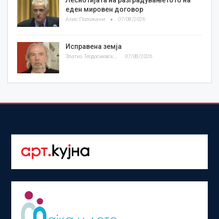
Леснотијата на разградувањетото на
еден мировен договор
Азис Положани
07/08/2026
Исправена земја
Златко Теодосиевски
07/08/2026