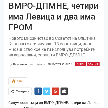
ВМРО-ДПМНЕ, четири
има Левица и два има
ГРОМ
Новото мнозинство во Советот на Општина
Карпош го сочинуваат 13 советници, ново
мнозинство кое ќе ги исполнува потребите
на карпошани, соопшти ВМРО-ДПМНЕ.
ИЗБОР
СКОПЈЕ
Објавено
28/10/2021 21:07:16
Од
Плусинфо
1,678
Сподели
Седум советници од ВМРО-ДПМНЕ, четири од Левица