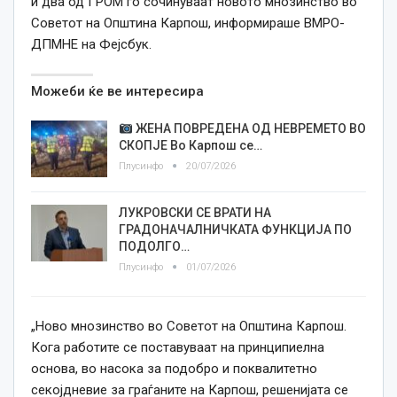
и два од ГРОМ го сочинуваат новото мнозинство во
Советот на Општина Карпош, информираше ВМРО-
ДПМНЕ на Фејсбук.
Можеби ќе ве интересира
ЖЕНА ПОВРЕДЕНА ОД НЕВРЕМЕТО ВО
СКОПЈЕ Во Карпош се…
Плусинфо
20/07/2026
ЛУКРОВСКИ СЕ ВРАТИ НА
ГРАДОНАЧАЛНИЧКАТА ФУНКЦИЈА ПО
ПОДОЛГО…
Плусинфо
01/07/2026
„Ново мнозинство во Советот на Општина Карпош.
Кога работите се поставуваат на принципиелна
основа, во насока за подобро и поквалитетно
секојдневие за граѓаните на Карпош, решенијата се