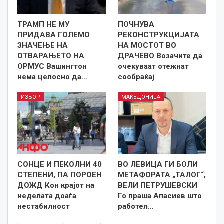
ТРАМП НЕ МУ
ПОЧНУВА
ПРИДАВА ГОЛЕМО
РЕКОНСТРУКЦИЈАТА
ЗНАЧЕЊЕ НА
НА МОСТОТ ВО
ОТВАРАЊЕТО НА
ДРАЧЕВО Возачите да
ОРМУС Вашингтон
очекуваат отежнат
нема целосно да…
сообраќај
ИЗБОР
МАКЕДОНИЈА
СОНЦЕ И ПЕКОЛНИ 40
ВО ЛЕВИЦА ГИ БОЛИ
СТЕПЕНИ, ПА ПОРОЕН
МЕТАФОРАТА „ТАЛОГ“,
ДОЖД Кон крајот на
ВЕЛИ ПЕТРУШЕВСКИ
неделата доаѓа
Го праша Апасиев што
нестабилност
работел…