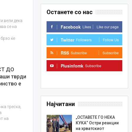
Останете со нас
и вели дека
Facebook
Likes
Like our page
ва се на
брзо ќе
Twitter
Followers
Follow Us
RSS
Subscribe
Subscribe
Plusinfomk
Subscribe
СТ ДО
аши тврди
Subscribe
инство е
Најчитани
чка треска,
а
„ОСТАВЕТЕ ГО НЕКА
от на
КУКА“ Остри реакции
на хрватскиот