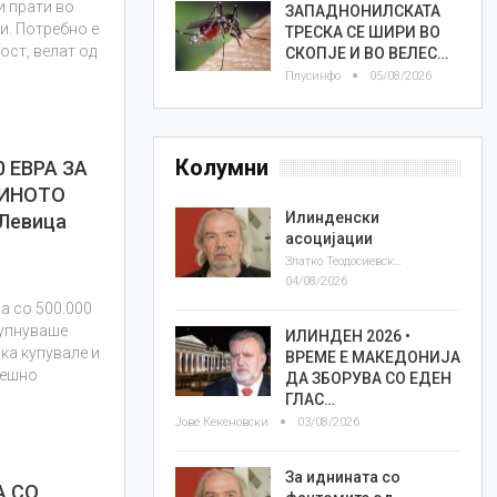
и прати во
ЗАПАДНОНИЛСКАТА
и. Потребно е
ТРЕСКА СЕ ШИРИ ВО
ост, велат од
СКОПЈЕ И ВО ВЕЛЕС…
Плусинфо
05/08/2026
Колумни
0 ЕВРА ЗА
ДИНОТО
Илинденски
Левица
асоцијации
Златко Теодосиевски
04/08/2026
а со 500.000
крупнуваше
ИЛИНДЕН 2026 •
ка купувале и
ВРЕМЕ Е МАКЕДОНИЈА
решно
ДА ЗБОРУВА СО ЕДЕН
ГЛАС…
Јове Кекеновски
03/08/2026
За иднината со
А СО