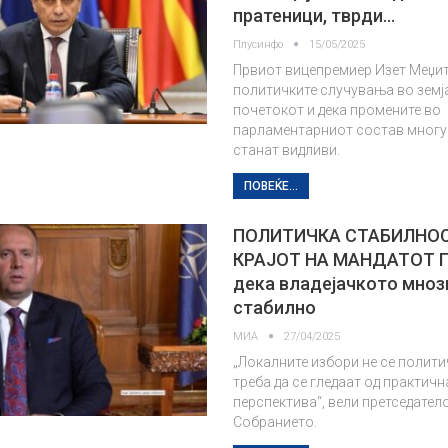
пратеници, тврди…
Плусинфо
15/05/2025
Првиот вицепремиер Изет Меџит
политичките случувања во земја
почетокот и дека промените во
парламентарниот состав многу 
станат видливи.
ПОВЕЌЕ...
ПОЛИТИЧКА СТАБИЛНО
КРАЈОТ НА МАНДАТОТ Г
дека владејачкото мноз
стабилно
МИА
27/04/2025
„Локалните избори не се полити
треба да се гледаат од практичн
перспектива“, вели претседател
Собранието.