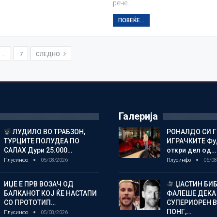
рече…
ПОВЕЌЕ...
…
7
СЛЕДНО
Галерија
ЛУДИЛО ВО ТРАБЗОН,
РОНАЛДО СИ 
ТУРЦИТЕ ПОЛУДЕА ПО
ИГРАЧКИТЕ Фу
САЛАХ Дури 25.000…
откри дел од…
Плусинфо
05/08/2026
Плусинфо
06/08
ИЏЕ Е ПРВ ВОЗАЧ ОД
ЏАСТИН БИБ
БАЛКАНОТ КОЈ ЌЕ НАСТАПИ
ФАЛЕШЕ ДЕКА 
СО ПРОТОТИП…
СУПЕРИОРЕН В
ПОНГ,…
Плусинфо
05/08/2026