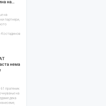
ина на…
ње на
ки партнери,
ното
о Костадинов
АТ
аста нема
е
 61 пратеник
почнување на
едаме дека
оизнесеме,