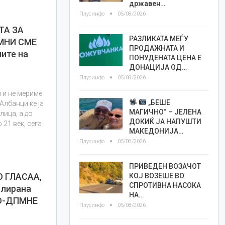
државен…
Плусинфо
05/08/2026
ТА ЗА
РАЗЛИКАТА МЕЃУ
МНИ СМЕ
ПРОДАЖНАТА И
ите на
ПОНУДЕНАТА ЦЕНА Е
ДОНАЦИЈА ОД…
Плусинфо
05/08/2026
 и не мериме
„БЕШЕ
Албанци ќе ја
МАГИЧНО“ – ЈЕЛЕНА
улица, а до
ДОКИЌ ЈА НАПУШТИ
 21 век, сега
МАКЕДОНИЈА…
Плусинфо
05/08/2026
ПРИВЕДЕН ВОЗАЧОТ
 ГЛАСАА,
КОЈ ВОЗЕШЕ ВО
СПРОТИВНА НАСОКА
олирана
НА…
РО-ДПМНЕ
Плусинфо
05/08/2026