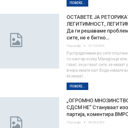
ПОВЕЌЕ...
ОСТАВЕТЕ ЈА РЕТОРИКА
ЛЕГИТИМНОСТ, ЛЕГИТИ
Да ги решаваме проблем
сите, не е битно…
Плусинфо
31/10/2024
Распределивме во сите општини
со кантар колку Македонци или 
газат, ќе ја газат сите, ќе имаат 
вчера имале кал. Вода немале во
ќе имаат…
ПОВЕЌЕ...
„ОГРОМНО МНОЗИНСТВО
СДСМ НЕ“ Стануваат из
партија, коментира ВМ
Плусинфо
09/06/2024