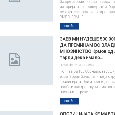
За среќа овие ликови народот г
историјата на последните избор
сега да се соочат и со одговорн
ВМРО-ДПМНЕ.
ПОВЕЌЕ...
ЗАЕВ МИ НУДЕШЕ 500.00
ДА ПРЕМИНАМ ВО ВЛА
МНОЗИНСТВО Крмов од 
тврди дека имало…
Плусинфо
21/11/2023
Почнаа од 100.000 евра, завршиј
евра. Зоран Заев, нели, ќе ја о
коалицијата. Они и претходно та
проба и нас да не купи, ама пог
проценил – рече…
ПОВЕЌЕ...
ОПОЗИЦИЈАТА ЌЕ МАВТ