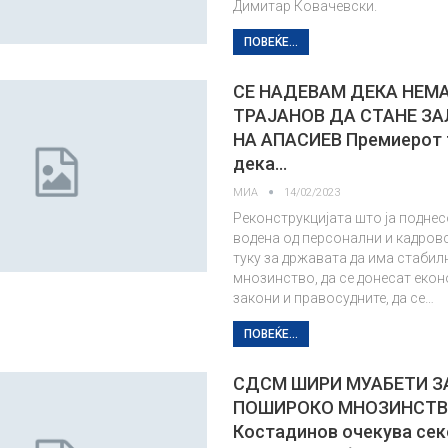
Димитар Ковачевски.
ПОВЕЌЕ...
СЕ НАДЕВАМ ДЕКА НЕМА
ТРАЈАНОВ ДА СТАНЕ З
НА АПАСИЕВ Премиерот 
дека…
МИА
14/02/2023
Реконструкцијата што ја поднес
водена од персонални и кадровс
туку за државата да има стабил
мнозинство, да се донесат еко
закони и правосудните, да се…
ПОВЕЌЕ...
СДСМ ШИРИ МУАБЕТИ З
ПОШИРОКО МНОЗИНСТ
Костадинов очекува сек