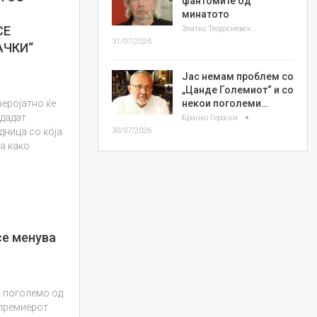
фантомите од
минатото
СЕ
Златко Теодосиевски
31/07/2026
АЧКИ“
Јас немам проблем со
„Цанде Големиот“ и со
некои поголеми…
веројатно ќе
 дадат
Бранко Героски
30/07/2026
дница со која
та како
се менува
 поголемо од
 премиерот