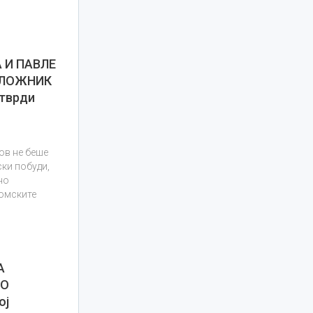
 И ПАВЛЕ
АЛОЖНИК
тврди
ов не беше
ки побуди,
но
номските
А
ВО
ој