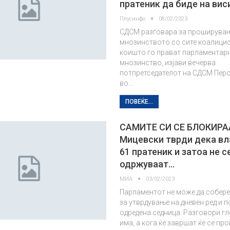
пратеник да биде на вис
Плусинфо
08/02/2023
СДСМ разговара за проширува
мнозинството со сите коалицис
коишто го прават парламентар
мнозинство, изјави вечерва
потпретседателот на СДСМ Пер
во…
ПОВЕЌЕ...
САМИТЕ СИ СЕ БЛОКИРА
Мицевски тврди дека вл
61 пратеник и затоа не с
одржуваат…
МИА
03/02/2023
Парламентот не може да собере
за утврдување на дневен ред и 
одредена седница. Разговори гл
има, а кога ќе завршат ќе се пр