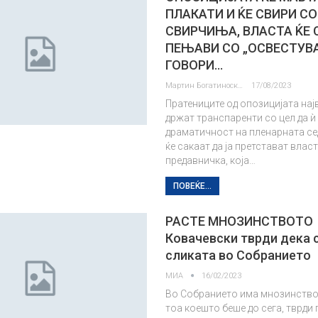
ПЛАКАТИ И ЌЕ СВИРИ СО
СВИРЧИЊА, ВЛАСТА ЌЕ 
ПЕЊАВИ СО „ОСВЕСТУВ
ГОВОРИ…
Мартин Богатиноски
17/08/2023
Пратениците од опозицијата нај
држат транспаренти со цел да ѝ
драматичност на пленарната се
ќе сакаат да ја претстават влас
предавничка, која…
ПОВЕЌЕ...
РАСТЕ МНОЗИНСТВОТО
Ковачевски тврди дека 
сликата во Собранието
МИА
16/02/2023
Во Собранието има мнозинство
тоа коешто беше до сега, тврди