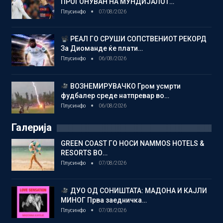
ПРОГОНУВАН НА МУНДИЈАЛОТ…
Плусинфо
07/08/2026
РЕАЛ ГО СРУШИ СОПСТВЕНИОТ РЕКОРД
За Диоманде ќе плати…
Плусинфо
06/08/2026
ВОЗНЕМИРУВАЧКО Гром усмрти
фудбалер среде натпревар во…
Плусинфо
06/08/2026
Галерија
GREEN COAST ГО НОСИ NAMMOS HOTELS &
RESORTS ВО…
Плусинфо
07/08/2026
ДУО ОД СОНИШТАТА: МАДОНА И КАЈЛИ
МИНОГ Прва заедничка…
Плусинфо
07/08/2026