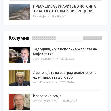
ПРЕСУШИЈА БУНАРИТЕ ВО ИСТОЧНА
ХРВАТСКА, НАТОВАРЕНИ БРОДОВИ…
Плусинфо
08/08/2026
Колумни
Задоцнив, но ја исполнив желбата на
мојот татко
Јове Кекеновски
08/08/2026
Леснотијата на разградувањетото на
еден мировен договор
Азис Положани
07/08/2026
Исправена земја
Златко Теодосиевски
07/08/2026