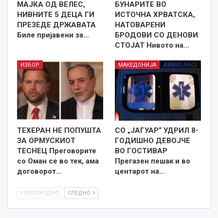
МАЈКА ОД ВЕЛЕС,
БУНАРИТЕ ВО
НИВНИТЕ 5 ДЕЦА ГИ
ИСТОЧНА ХРВАТСКА,
ПРЕЗЕДЕ ДРЖАВАТА
НАТОВАРЕНИ
Биле пријавени за…
БРОДОВИ СО ДЕНОВИ
СТОЈАТ Нивото на…
ИЗБОР
МАКЕДОНИЈА
ТЕХЕРАН НЕ ПОПУШТА
СО „ЈАГУАР“ УДРИЛ 8-
ЗА ОРМУСКИОТ
ГОДИШНО ДЕВОЈЧЕ
ТЕСНЕЦ Преговорите
ВО ГОСТИВАР
со Оман се во тек, ама
Прегазен пешак и во
договорот…
центарот на…
ПРЕТХОДНО
СЛЕДНО