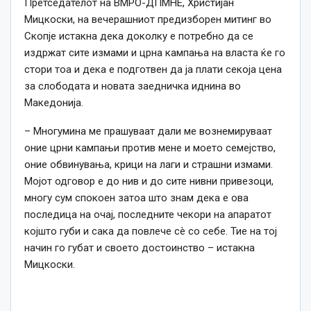
Претседателот на ВМРО-ДПМНЕ, Христијан
Мицкоски, на вечерашниот предизборен митинг во
Скопје истакна дека доколку е потребно да се
издржат сите измами и црна кампања на власта ќе го
стори тоа и дека е подготвен да ја плати секоја цена
за слободата и новата заедничка иднина во
Македонија.
– Многумина ме прашуваат дали ме вознемируваат
оние црни кампањи против мене и моето семејство,
оние обвинувања, крици на лаги и страшни измами.
Мојот одговор е до нив и до сите нивни привезоци,
многу сум спокоен затоа што знам дека е ова
последица на очај, последните чекори на апаратот
којшто губи и сака да повлече сè со себе. Тие на тој
начин го губат и своето достоинство – истакна
Мицкоски.