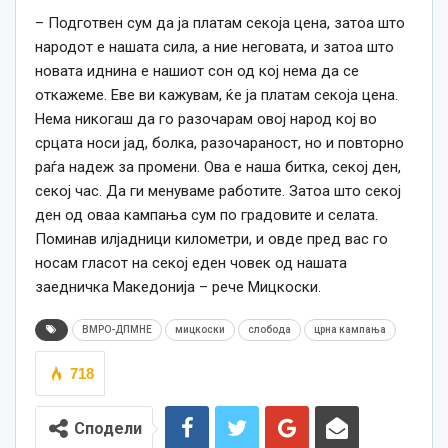
– Подготвен сум да ја платам секоја цена, затоа што
народот е нашата сила, а ние неговата, и затоа што
новата иднина е нашиот сон од кој нема да се
откажеме. Еве ви кажувам, ќе ја платам секоја цена.
Нема никогаш да го разочарам овој народ кој во
срцата носи јад, болка, разочараност, но и повторно
раѓа надеж за промени. Ова е наша битка, секој ден,
секој час. Да ги менуваме работите. Затоа што секој
ден од оваа кампања сум по градовите и селата.
Поминав илјадници километри, и овде пред вас го
носам гласот на секој еден човек од нашата
заедничка Македонија – рече Мицкоски.
ВМРО-ДПМНЕ
мицкоски
слобода
црна кампања
718
Сподели