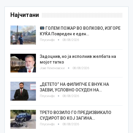
Најчитани
ГОЛЕМ ПОЖАР ВО ВОЛКОВО, ИЗГОРЕ
КУЌА Повреден е еден…
Плусинфо
08/08/2026
Задоцнив, но ја исполнив желбата на
мојот татко
Јове Кекеновски
08/08/2026
„ДЕТЕТО“ НА ФИЛИПЧЕ Е ВНУК НА
ЗАЕВИ, УСЛОВНО ОСУДЕН НА…
Плусинфо
08/08/2026
ТРЕТО ВОЗИЛО ГО ПРЕДИЗВИКАЛО
СУДИРОТ ВО КОЈ ЗАГИНА…
Плусинфо
08/08/2026