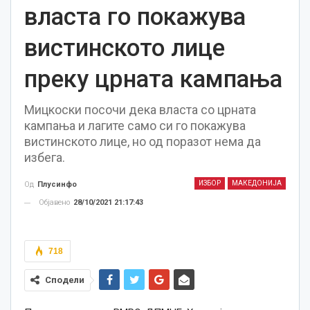
власта го покажува
вистинското лице
преку црната кампања
Мицкоски посочи дека власта со црната
кампања и лагите само си го покажува
вистинското лице, но од поразот нема да
избега.
ИЗБОР
МАКЕДОНИЈА
Од
Плусинфо
Објавено
28/10/2021 21:17:43
718
Сподели