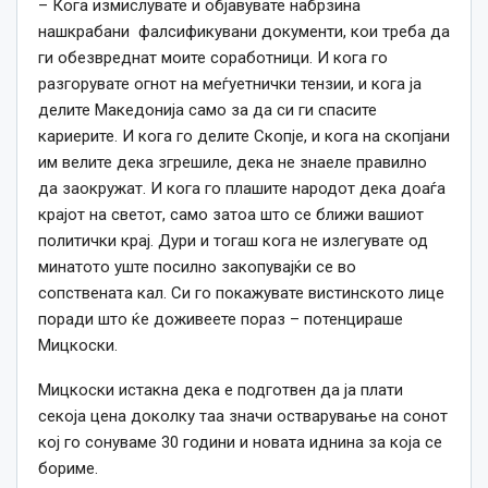
– Кога измислувате и објавувате набрзина
нашкрабани фалсификувани документи, кои треба да
ги обезвреднат моите соработници. И кога го
разгорувате огнот на меѓуетнички тензии, и кога ја
делите Македонија само за да си ги спасите
кариерите. И кога го делите Скопје, и кога на скопјани
им велите дека згрешиле, дека не знаеле правилно
да заокружат. И кога го плашите народот дека доаѓа
крајот на светот, само затоа што се ближи вашиот
политички крај. Дури и тогаш кога не излегувате од
минатото уште посилно закопувајќи се во
сопствената кал. Си го покажувате вистинското лице
поради што ќе доживеете пораз – потенцираше
Мицкоски.
Мицкоски истакна дека е подготвен да ја плати
секоја цена доколку таа значи остварување на сонот
кој го сонуваме 30 години и новата иднина за која се
бориме.