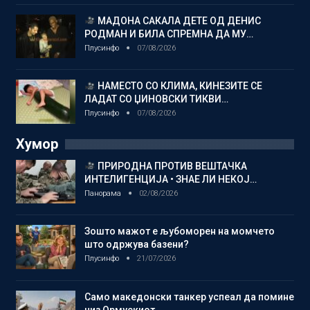
МАДОНА САКАЛА ДЕТЕ ОД ДЕНИС
РОДМАН И БИЛА СПРЕМНА ДА МУ…
Плусинфо
07/08/2026
НАМЕСТО СО КЛИМА, КИНЕЗИТЕ СЕ
ЛАДАТ СО ЏИНОВСКИ ТИКВИ…
Плусинфо
07/08/2026
Хумор
ПРИРОДНА ПРОТИВ ВЕШТАЧКА
ИНТЕЛИГЕНЦИЈА • ЗНАЕ ЛИ НЕКОЈ…
Панорама
02/08/2026
Зошто мажот е љубоморен на момчето
што одржува базени?
Плусинфо
21/07/2026
Само македонски танкер успеал да помине
низ Ормускиот…