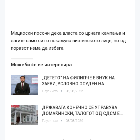
Мицкоски посочи дека власта со црната кампања и
лагите само си го покажува вистинското лице, но од
поразот нема да избега.
Можеби ќе ве интересира
„ДЕТЕТО“ НА ФИЛИПЧЕ Е ВНУК НА
ЗАЕВИ, УСЛОВНО ОСУДЕН НА…
Плусинфо
08/08/2026
ДРЖАВАТА КОНЕЧНО СЕ УПРАВУВА
ДОМАЌИНСКИ, ТАЛОГОТ ОД СДСМ Е…
Плусинфо
08/08/2026