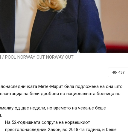
ud / POOL NORWAY OUT NORWAY OUT
437
олонаследничката Мете-Марит била подложена на она што
нсплантација на бели дробови во националната болница во
омалку од две недели, но времето на чекање беше
.
На 52-годишната сопруга на норвешкиот
престолонаследник Хакон, во 2018-та година, ѝ беше