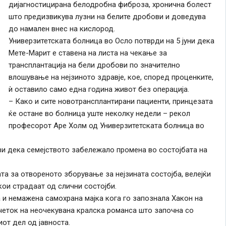
дијагностицирана белодробна фиброза, хронична болест
што предизвикува лузни на белите дробови и доведува
до намален внес на кислород.
Универзитетската болница во Осло потврди на 5 јуни дека
Мете-Марит е ставена на листа на чекање за
трансплантација на бели дробови по значително
влошување на нејзиното здравје, кое, според проценките,
ѝ оставило само една година живот без операција.
– Како и сите новотрансплантирани пациенти, принцезата
ќе остане во болница уште неколку недели – рекол
професорот Аре Холм од Универзитетската болница во
и дека семејството забележало промена во состојбата на
та за отвореното зборување за нејзината состојба, велејќи
кои страдаат од слични состојби.
 и немажена самохрана мајка кога го запознала Хакон на
четок на неочекувана кралска романса што започна со
от дел од јавноста.