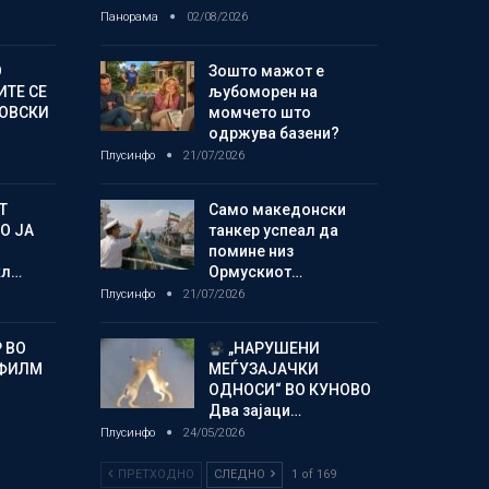
Панорама
02/08/2026
О
Зошто мажот е
ИТЕ СЕ
љубоморен на
НОВСКИ
момчето што
одржува базени?
Плусинфо
21/07/2026
Т
Само македонски
О ЈА
танкер успеал да
помине низ
кл…
Ормускиот…
Плусинфо
21/07/2026
 ВО
„НАРУШЕНИ
 ФИЛМ
МЕЃУЗАЈАЧКИ
ОДНОСИ“ ВО КУНОВО
Два зајаци…
Плусинфо
24/05/2026
ПРЕТХОДНО
СЛЕДНО
1 of 169