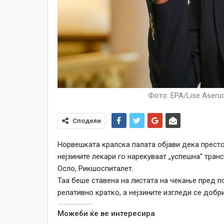
Фото: EPA/Lise Aser
Сподели
Норвешката кралска палата објави дека прест
нејзините лекари го нарекуваат „успешна“ тра
Осло, Рикшоспиталет.
Таа беше ставена на листата на чекање пред п
релативно кратко, а нејзините изгледи се добри
Можеби ќе ве интересира