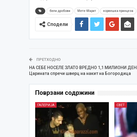
бели дробови
Мете-Марит
норвешка принцеза
Сподели
ПРЕТХОДНО
НА СЕБЕ НОСЕЛЕ ЗЛАТО ВРЕДНО 1,1 МИЛИОНИ ДЕ
Царината спречи шверц на накит на Богородица
Поврзани содржини
ГАЛЕРИЈА
СВЕТ