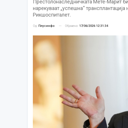
Престолонаследничката Мете-Марит бил
нарекуваат „успешна“ трансплантација 
Рикшоспиталет.
Објавено
17/06/2026 12:31:34
Од
Плусинфо