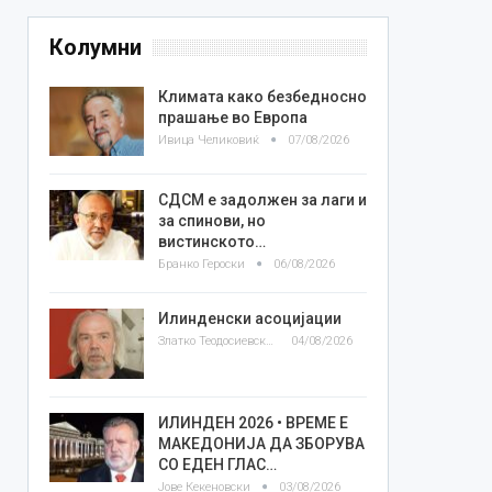
Колумни
Климата како безбедносно
прашање во Европа
Ивица Челиковиќ
07/08/2026
СДСМ е задолжен за лаги и
за спинови, но
вистинското…
Бранко Героски
06/08/2026
Илинденски асоцијации
Златко Теодосиевски
04/08/2026
ИЛИНДЕН 2026 • ВРЕМЕ Е
МАКЕДОНИЈА ДА ЗБОРУВА
СО ЕДЕН ГЛАС…
Јове Кекеновски
03/08/2026