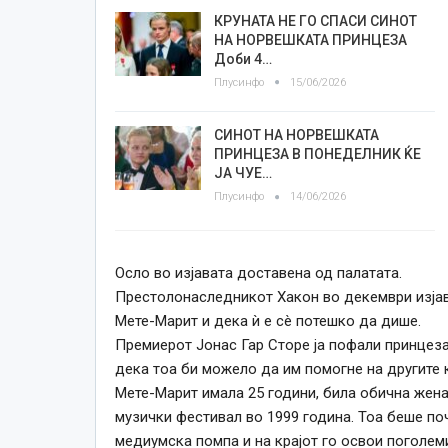
КРУНАТА НЕ ГО СПАСИ СИНОТ
НА НОРВЕШКАТА ПРИНЦЕЗА
Доби 4…
Плусинфо
15/06/2026
СИНОТ НА НОРВЕШКАТА
ПРИНЦЕЗА В ПОНЕДЕЛНИК ЌЕ
ЈА ЧУЕ…
Плусинфо
14/06/2026
Осло во изјавата доставена од палатата.
Престолонаследникот Хакон во декември изјав
Мете-Марит и дека ѝ е сè потешко да дише.
Премиерот Јонас Гар Сторе ја пофали принцеза
дека тоа би можело да им помогне на другите 
Мете-Марит имала 25 години, била обична жена
музички фестивал во 1999 година.
Тоа беше по
медиумска помпа и на крајот го освои поголеми