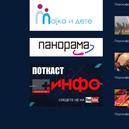
Плусинф
Плусинф
Плусинф
Плусинф