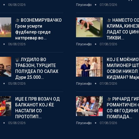
о
06/08/2026
Плусинфо
07/08/2026
ВОЗНЕМИРУВАЧКО
НАМЕСТО С
Гром усмрти
КЛИМА, КИНЕЗ
фудбалер среде
ЛАДАТ СО ЏИ
натпревар во…
ТИКВИ…
о
06/08/2026
Плусинфо
07/08/2026
ЛУДИЛО ВО
КОЈ Е МОЌНИО
ТРАБЗОН, ТУРЦИТЕ
МИЛИОНЕР ШТ
ПОЛУДЕА ПО САЛАХ
ОСВОИ НИКОЛ
Дури 25.000…
КИДМАН? Мај
о
05/08/2026
Плусинфо
07/08/2026
ИЏЕ Е ПРВ ВОЗАЧ ОД
РИЧАРД ГИР
БАЛКАНОТ КОЈ ЌЕ
РОМАНТИЧЕН
НАСТАПИ СО
СО 48 ГОДИНИ
ПРОТОТИП…
ПОМЛАДА…
о
05/08/2026
Плусинфо
07/08/2026