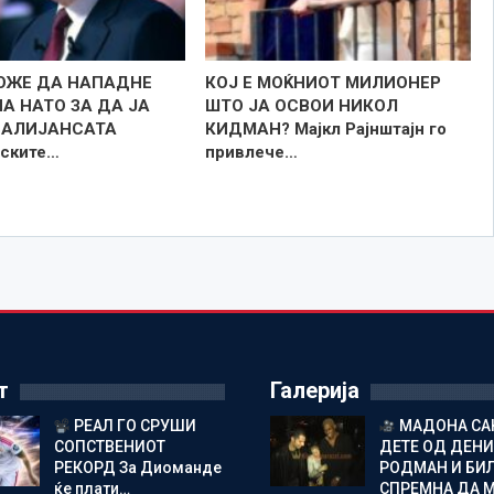
ОЖЕ ДА НАПАДНЕ
КОЈ Е МОЌНИОТ МИЛИОНЕР
А НАТО ЗА ДА ЈА
ШТО ЈА ОСВОИ НИКОЛ
 АЛИЈАНСАТА
КИДМАН? Мајкл Рајнштајн го
ските…
привлече…
т
Галерија
РЕАЛ ГО СРУШИ
МАДОНА СА
СОПСТВЕНИОТ
ДЕТЕ ОД ДЕНИ
РЕКОРД За Диоманде
РОДМАН И БИ
ќе плати…
СПРЕМНА ДА 