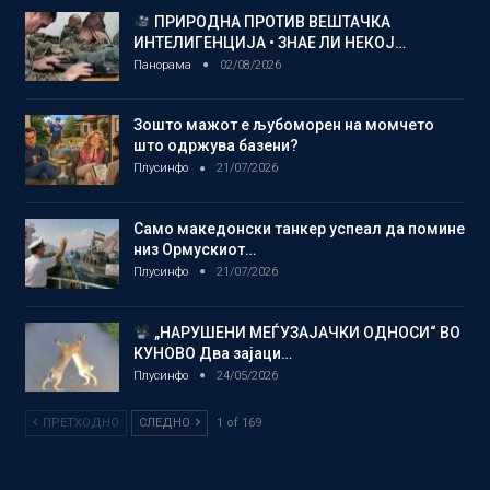
ПРИРОДНА ПРОТИВ ВЕШТАЧКА
ИНТЕЛИГЕНЦИЈА • ЗНАЕ ЛИ НЕКОЈ…
Панорама
02/08/2026
Зошто мажот е љубоморен на момчето
што одржува базени?
Плусинфо
21/07/2026
Само македонски танкер успеал да помине
низ Ормускиот…
Плусинфо
21/07/2026
„НАРУШЕНИ МЕЃУЗАЈАЧКИ ОДНОСИ“ ВО
КУНОВО Два зајаци…
Плусинфо
24/05/2026
ПРЕТХОДНО
СЛЕДНО
1 of 169