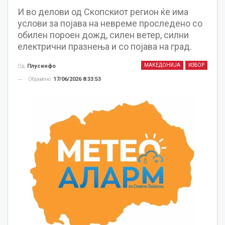
И во делови од Скопскиот регион ќе има
услови за појава на невреме проследено со
обилен пороен дожд, силен ветер, силни
електрични празнења и со појава на град.
МАКЕДОНИЈА
ИЗБОР
Од
Плусинфо
Објавено
17/06/2026 8:33:53