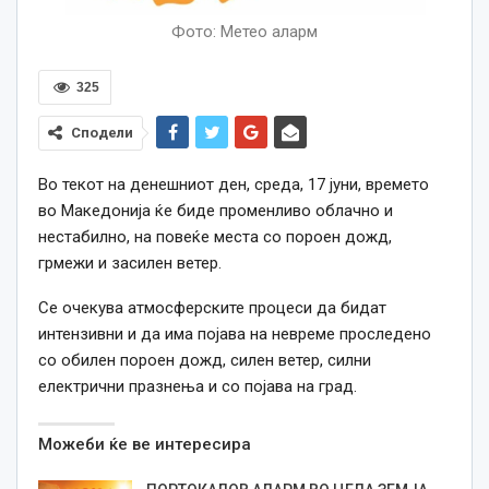
Фото: Метео аларм
325
Сподели
Во текот на денешниот ден, среда, 17 јуни, времето
во Македонија ќе биде променливо облачно и
нестабилно, на повеќе места со пороен дожд,
грмежи и засилен ветер.
Се очекува атмосферските процеси да бидат
интензивни и да има појава на невреме проследено
со обилен пороен дожд, силен ветер, силни
електрични празнења и со појава на град.
Можеби ќе ве интересира