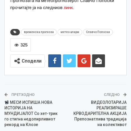
Прогнозата на метеопрогнозерот Славчо Попоски
прочитајте ја на следниов
линк
.
временска прогноза
метео аларм
Славчо Попоски
325
Сподели
ПРЕТХОДНО
СЛЕДНО
МЕСИ ИСПИША НОВА
ВИДЕОЛОТАРИЈА
ИСТОРИЈА НА
РЕАЛИЗИРАШЕ
МУНДИЈАЛОТ Со хет-трик
КРВОДАРИТЕЛНА АКЦИЈА
го стигна недопирливиот
Препознатлива традиција
рекорд на Клозе
на колективот