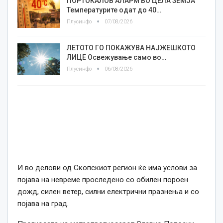
ПОРТОКАЛОВ АЛАРМ ВО ЦЕЛА ЗЕМЈА
Температурите одат до 40…
Плусинфо
07/08/2026
ЛЕТОТО ГО ПОКАЖУВА НАЈЖЕШКОТО
ЛИЦE Освежување само во…
Плусинфо
06/08/2026
И во делови од Скопскиот регион ќе има услови за
појава на невреме проследено со обилен пороен
дожд, силен ветер, силни електрични празнења и со
појава на град.