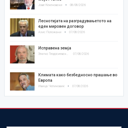
Јове Кекеновски
08/08/2026
Леснотијата на разградувањетото на
еден мировен договор
Азис Положани
07/08/2026
Исправена земја
Златко Теодосиевски
07/08/2026
Климата како безбедносно прашање во
Европа
Ивица Челиковиќ
07/08/2026