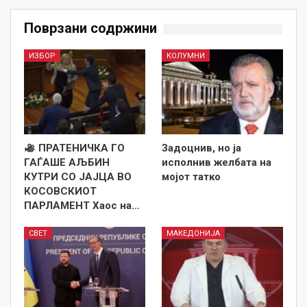
Поврзани содржини
ИЗБОР
КОЛУМНИ
ПРАТЕНИЧКА ГО
Задоцнив, но ја
ГАЃАШЕ АЉБИН
исполнив желбата на
КУТРИ СО ЈАЈЦА ВО
мојот татко
КОСОВСКИОТ
ПАРЛАМЕНТ Хаос на…
СВЕТ
МАКЕДОНИЈА