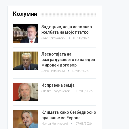
Колумни
Задоцнив, но ја исполнив
желбата на мојот татко
Јове Кекеновски
08/08/2026
Леснотијата на
разградувањетото на еден
мировен договор
Азис Положани
07/08/2026
Исправена земја
Златко Теодосиевски
07/08/2026
Климата како безбедносно
прашање во Европа
Ивица Челиковиќ
07/08/2026