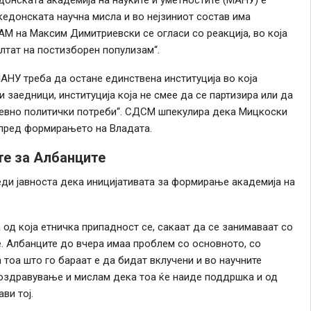
кедонската научна мисла и во нејзиниот состав има
АМ на Максим Димитриевски се огласи со реакција, во која
лтат на постизборен популизам“.
НУ треба да остане единствена институција во која
 заедници, институција која не смее да се партизира или да
невно политички потреби“. СДСМ шпекулира дека Мицкоски
 пред формирањето на Владата.
те за Албанците
еди јавноста дека иницијативата за формирање академија на
 од која етничка припадност се, сакаат да се занимаваат со
е. Албанците до вчера имаа проблем со основното, со
 тоа што го бараат е да бидат вклучени и во научните
поздравување и мислам дека тоа ќе наиде поддршка и од
ви тој.