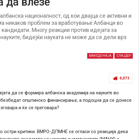
а да влезе
лбанска националност, од кои двајца се активни и
ма никаков проблем за вработување Албанци во
 кандидати. Многу реакции против идејата за
науките, бидејќи науката не може да се дели врз
МАКЕДОНИЈА
СЛАЈДЕР
6,073
ејата да се формира албанска академија на науките во
а обезбедат општинско финансирање, а подоцна да се донесе
зговара и ќе се преговара?
со остри критики. ВМРО-ДПМНЕ се огласи со реакција дека
донската академија на науките и уметностите (МАНУ) е