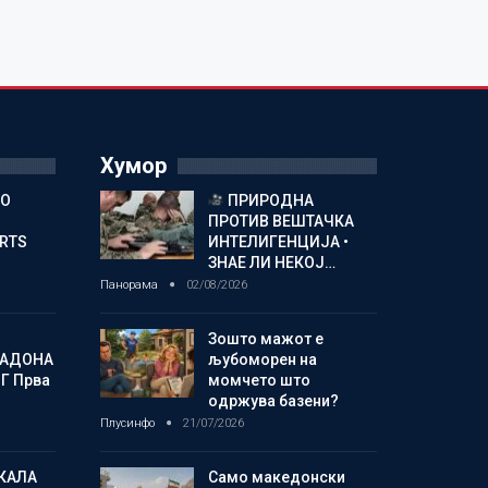
Хумор
ГО
ПРИРОДНА
ПРОТИВ ВЕШТАЧКА
ORTS
ИНТЕЛИГЕНЦИЈА •
ЗНАЕ ЛИ НЕКОЈ…
Панорама
02/08/2026
Зошто мажот е
МАДОНА
љубоморен на
Г Прва
момчето што
одржува базени?
Плусинфо
21/07/2026
КАЛА
Само македонски