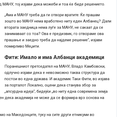
 МАНУ, тој изјави дека можеби и тоа ќе биде решението.
„Ама и МАНУ треба да ги отвори вратите. Ќе прашам
зошто во МАНУ нема вработено ниту еден Албанец? Дали
втората заедница нема луѓе за МАНУ, не сакаат да се
занимаваат со тоа? Ова е предизвик, го отвораме ова
прашање и заедно треба да најдеме решение“, изјави
помирливо Меџити.
Фити: Имало и има Албанци академици
Поранешниот претседател на МАНУ, Владо Камбовски,
одлучно изјави дека е невозможно таква структура да
постои во една држава. И академик Таки Фити, во изјава
за порталот Локално, оцени дека станува збор за
„апсурдна идеја“, бидејќи „во ниту една современа земја
ен дека академија не може да се формира врз основа на
амо на Македонците, туку на сите други етникуми во