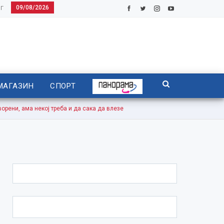
09/08/2026
Г
МАГАЗИН
СПОРТ
ени, ама некој треба и да сака да влезе