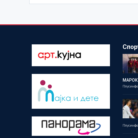
Спор
МАРОК
Плусинф
Плусинф