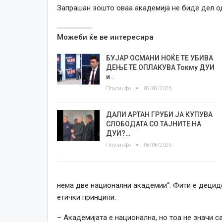
Запрашан зошто оваа академија не биде дел од
Можеби ќе ве интересира
БУЈАР ОСМАНИ НОЌЕ ТЕ УБИВА
ДЕЊЕ ТЕ ОПЛАКУВА Токму ДУИ
и…
Плусинфо
08/08/2026
ДАЛИ АРТАН ГРУБИ ЈА КУПУВА
СЛОБОДАТА СО ТАЈНИТЕ НА
ДУИ?…
Плусинфо
08/08/2026
нема две национални академии“. Фити е децид
етички принципи.
– Академијата е национална, но тоа не значи с