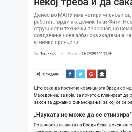
некој треба и да сак
Денес во МАНУ има четири членови од а
работат, тврди академик Таки Фити. Не
стручниот и технички персонал, но нема
создавање нова албанска академија на 
етнички принципи.
Објавено
29/07/2024 11:31:49
Од
Плусинфо
Сподели
Што сака да постигне коалицијата Вреди со ид
Македонија, за која, за почеток, планираат д
закон за државно финансирање, за кој ќе се ра
„Науката не може да се етнизира“
Во јавноста најавата на Вреди беше дочекана 
„науката не може да се етнизира“ и дека „Маке