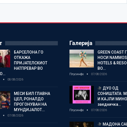
т
Галерија
БАРСЕЛОНА ГО
GREEN COAST 
ОТКАЖА
НОСИ NAMMOS
ПРИЈАТЕЛСКИОТ
HOTELS & RES
НАТПРЕВАР ВО
ВО…
О…
Плусинфо
07/08/2026
о
08/08/2026
ДУО ОД
МЕСИ БИЛ ГЛАВНА
СОНИШТАТА: 
ЦЕЛ, РОНАЛДО
И КАЈЛИ МИНО
ПРОГОНУВАН НА
заедничка…
МУНДИЈАЛОТ…
Плусинфо
07/08/2026
о
07/08/2026
МАДОНА СА