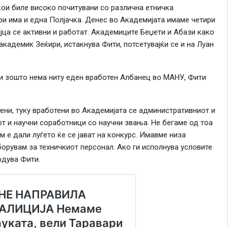
кои биле високо почитувани со различна етничка
ури има и една Полјачка. Денес во Академијата имаме четири
јца се активни и работат. Академиците Беџети и Абази како
кадемик Зеќири, истакнува Фити, потсетувајќи се и на Луан
ии зошто нема ниту еден вработен Албанец во МАНУ, Фити
ени, туку вработени во Академијата се административниот и
от и научни соработници со научни звања. Не бегаме од тоа
 е дали луѓето ќе се јават на конкурс. Имавме низа
Зборувам за техничкиот персонал. Ако ги исполнува условите
рдува Фити.