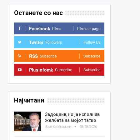
Останете со нас
Facebook
Likes
Like our page
Twitter
Followers
Follow Us
RSS
Subscribe
Subscribe
Plusinfomk
Subscribe
Subscribe
Најчитани
Задоцнив, но ја исполнив
желбата на мојот татко
Јове Кекеновски
08/08/2026