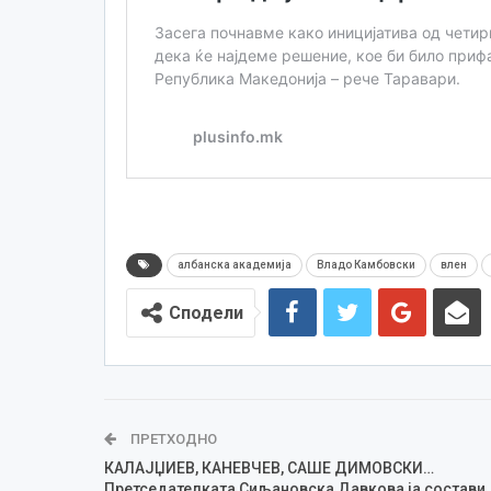
албанска академија
Владо Камбовски
влен
Сподели
ПРЕТХОДНО
КАЛАЈЏИЕВ, КАНЕВЧЕВ, САШЕ ДИМОВСКИ…
Претседателката Сиљановска Давкова ја состави