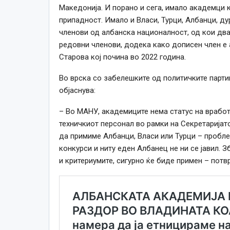
Македонија. И порано и сега, имало академци 
припадност. Имало и Власи, Турци, Албанци, д
членови од албанска националност, од кои два
редовни членови, додека како дописен член е а
Старова кој почина во 2022 година.
Во врска со забелешките од политичките парт
објаснува:
– Во МАНУ, академиците нема статус на вработ
техничкиот персонал во рамки на Секретаријат
да примиме Албанци, Власи или Турци – проблем
конкурси и ниту еден Албанец не ни се јавил. 
и критериумите, сигурно ќе биде примен – потв