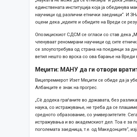
единствената институција која ја обединува ма
научници од различни етнички заедници“. И ЗН
оцени дека „идеите и обидите на Вреди се резу
Опозицискиот СДСМ се огласи со став дека „МА
членуваат реномирани научници од сите етнички
се злоупотребува од страна на поединци за д
ветил нешто во врска со ова барање на Вреди
Меџити: МАНУ да ги отвори врати
Вицепремиерот Изет Меџити се обиде да ја уб
Албанците е знак на прогрес.
„Сè додека граѓаните во државата, без разлика
наука, со истражување, не треба да се плашим
средното образование, со универзитетите. Сега
истражувања и во академскиот дел. Тоа е за 
поголемата заедница, т.е. од Македонците“, изја