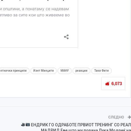
етнички принципи
Изет Миеџити
МАНУ
реакции
Таки Фити
6,073
СЛЕДНО
ЕНДРИК ГО ОДРАБОТЕ ПРВИОТ ТРЕНИНГ СО РЕАЛ
МАДРИД Еве што му порача Лука Модриќ на