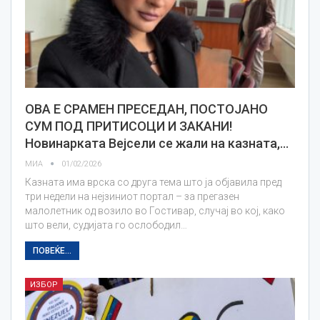
ОВА Е СРАМЕН ПРЕСЕДАН, ПОСТОЈАНО
СУМ ПОД ПРИТИСОЦИ И ЗАКАНИ!
Новинарката Вејсели се жали на казната,…
МИА
01/02/2026
Казната има врска со друга тема што ја објавила пред
три недели на нејзиниот портал – за прегазен
малолетник од возило во Гостивар, случај во кој, како
што вели, судијата го ослободил…
ПОВЕЌЕ...
ИЗБОР