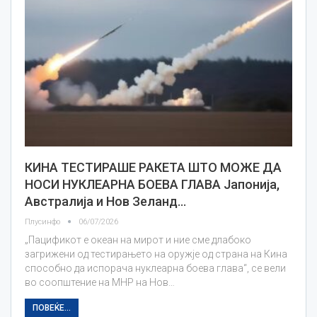
КИНА ТЕСТИРАШЕ РАКЕТА ШТО МОЖЕ ДА
НОСИ НУКЛЕАРНА БОЕВА ГЛАВА Јапонија,
Австралија и Нов Зеланд…
Плусинфо
06/07/2026
„Пацификот е океан на мирот и ние сме длабоко
загрижени од тестирањето на оружје од страна на Кина
способно да испорача нуклеарна боева глава“, се вели
во соопштение на МНР на Нов…
ПОВЕЌЕ...