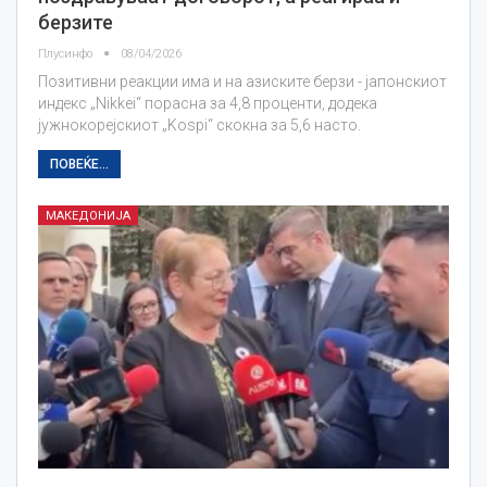
берзите
Плусинфо
08/04/2026
Позитивни реакции има и на азиските берзи - јапонскиот
индекс „Nikkei“ порасна за 4,8 проценти, додека
јужнокорејскиот „Kospi“ скокна за 5,6 насто.
ПОВЕЌЕ...
МАКЕДОНИЈА