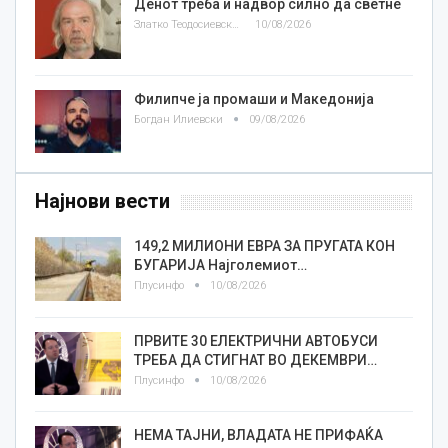
Денот треба и надвор силно да светне
Златко Теодосиевски
10/08/2026
Филипче ја промаши и Македонија
Богдан Илиевски
09/08/2026
Најнови вести
149,2 МИЛИОНИ ЕВРА ЗА ПРУГАТА КОН
БУГАРИЈА Најголемиот…
Плусинфо
10/08/2026
ПРВИТЕ 30 ЕЛЕКТРИЧНИ АВТОБУСИ
ТРЕБА ДА СТИГНАТ ВО ДЕКЕМВРИ…
Плусинфо
10/08/2026
НЕМА ТАЈНИ, ВЛАДАТА НЕ ПРИФАЌА