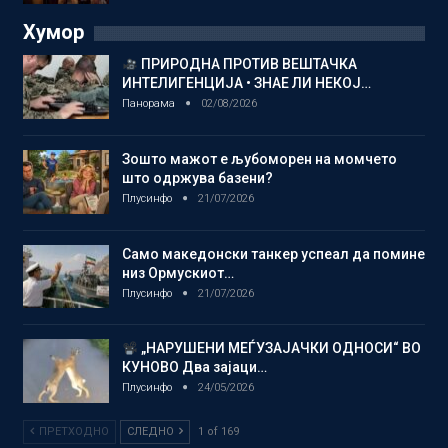
Хумор
ПРИРОДНА ПРОТИВ ВЕШТАЧКА
ИНТЕЛИГЕНЦИЈА • ЗНАЕ ЛИ НЕКОЈ…
Панорама
02/08/2026
Зошто мажот е љубоморен на момчето
што одржува базени?
Плусинфо
21/07/2026
Само македонски танкер успеал да помине
низ Ормускиот…
Плусинфо
21/07/2026
„НАРУШЕНИ МЕЃУЗАЈАЧКИ ОДНОСИ“ ВО
КУНОВО Два зајаци…
Плусинфо
24/05/2026
ПРЕТХОДНО
СЛЕДНО
1 of 169