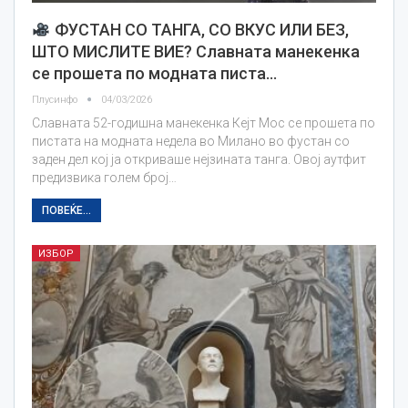
ФУСТАН СО ТАНГА, СО ВКУС ИЛИ БЕЗ,
ШТО МИСЛИТЕ ВИЕ? Славната манекенка
се прошета по модната писта…
Плусинфо
04/03/2026
Славната 52-годишна манекенка Кејт Мос се прошета по
пистата на модната недела во Милано во фустан со
заден дел кој ја откриваше нејзината танга. Овој аутфит
предизвика голем број…
ПОВЕЌЕ...
ИЗБОР