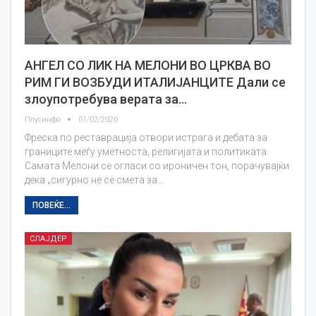
АНГЕЛ СО ЛИК НА МЕЛОНИ ВО ЦРКВА ВО
РИМ ГИ ВОЗБУДИ ИТАЛИЈАНЦИТЕ Дали се
злоупотребува верата за…
Плусинфо
01/02/2026
Фреска по реставрација отвори истрага и дебата за
границите меѓу уметноста, религијата и политиката.
Самата Мелони се огласи со ироничен тон, порачувајќи
дека „сигурно не се смета за…
ПОВЕЌЕ...
СЛАЈДЕР