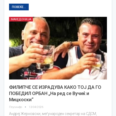
ПОВЕЌЕ...
МАКЕДОНИЈА
ФИЛИПЧЕ СЕ ИЗРАДУВА КАКО ТОЈ ДА ГО
ПОБЕДИЛ ОРБАН „На ред се Вучиќ и
Мицкоски“
Плусинфо
13/04/2026
Андреј Жерновски, меѓународен секретар на СДСМ,