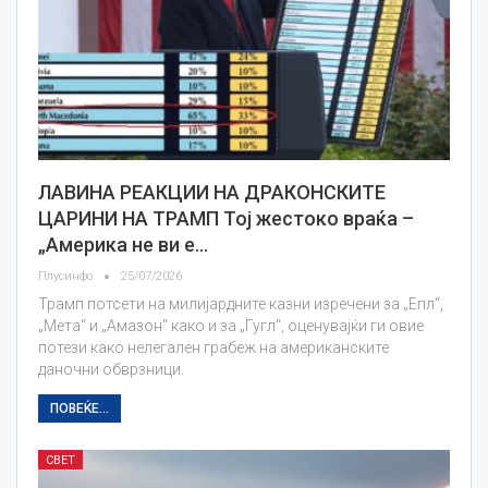
ЛАВИНА РЕАКЦИИ НА ДРАКОНСКИТЕ
ЦАРИНИ НА ТРАМП Тој жестоко враќа –
„Америка не ви е…
Плусинфо
25/07/2026
Трамп потсети на милијардните казни изречени за „Епл“,
„Мета“ и „Амазон“ како и за „Гугл“, оценувајќи ги овие
потези како нелегален грабеж на американските
даночни обврзници.
ПОВЕЌЕ...
СВЕТ