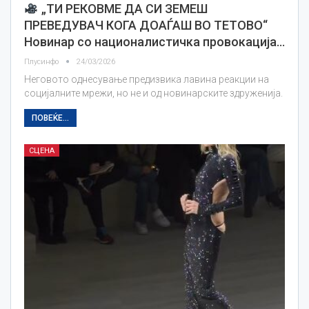
„ТИ РЕКОВМЕ ДА СИ ЗЕМЕШ
ПРЕВЕДУВАЧ КОГА ДОАЃАШ ВО ТЕТОВО“
Новинар со националистичка провокација…
Плусинфо
24/03/2026
Неговото однесување предизвика лавина реакции на
социјалните мрежи, но не и од новинарските здруженија.
ПОВЕЌЕ...
СЦЕНА