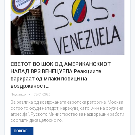
СВЕТОТ ВО ШОК ОД АМЕРИКАНСКИОТ
НАПАД ВРЗ ВЕНЕЦУЕЛА Реакциите
варираат од млаки повици на
воздржаност…
Плусинфо
03/01/2026
За разлика од воздржаната европска реторика, Москва
остро го осуди нападот, нарекувајќи го „чин на оружена
агресија“. Руското Министерство за надворешни работи
соопшти дека целосно го…
ПОВЕЌЕ...