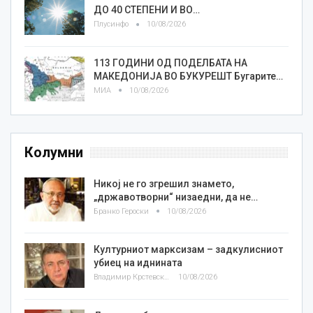
ДО 40 СТЕПЕНИ И ВО…
Плусинфо
10/08/2026
113 ГОДИНИ ОД ПОДЕЛБАТА НА
МАКЕДОНИЈА ВО БУКУРЕШТ Бугарите…
МИА
10/08/2026
Колумни
Никој не го згрешил знамето,
„државотворни“ низаедни, да не…
Бранко Героски
10/08/2026
Културниот марксизам – задкулисниот
убиец на иднината
Владимир Крстевски
10/08/2026