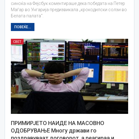
синоќа на Фејсбук коментираше дека победата на Петер
Маѓар во Унгарија предизвикала „крокодилски солзи во
Белата палата“.
ПОВЕЌЕ...
СВЕТ
ПРИМИРЈЕТО НАИДЕ НА МАСОВНО
ОДОБРУВАЊЕ Многу држави го
поздравуваат договорот, а реагираа и