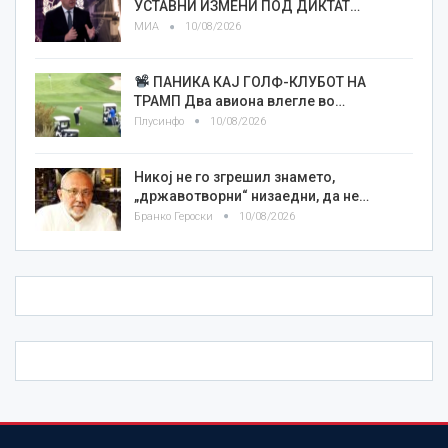
УСТАВНИ ИЗМЕНИ ПОД ДИКТАТ…
МИА
10/08/2026
ПАНИКА КАЈ ГОЛФ-КЛУБОТ НА
ТРАМП Два авиона влегле во…
Плусинфо
10/08/2026
Никој не го згрешил знамето,
„државотворни“ низаедни, да не…
Бранко Героски
10/08/2026