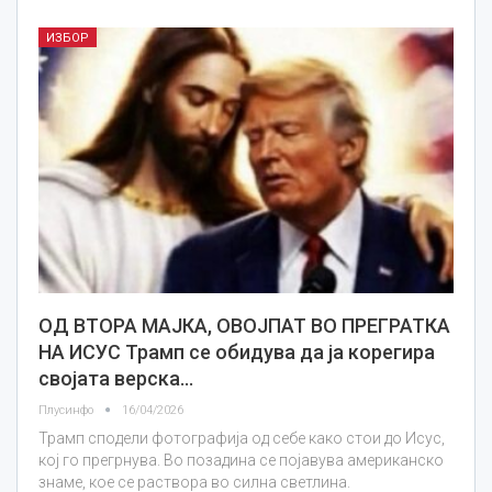
ИЗБОР
ОД ВТОРА МАЈКА, ОВОЈПАТ ВО ПРЕГРАТКА
НА ИСУС Трамп се обидува да ја корегира
својата верска…
Плусинфо
16/04/2026
Трамп сподели фотографија од себе како стои до Исус,
кој го прегрнува. Во позадина се појавува американско
знаме, кое се раствора во силна светлина.