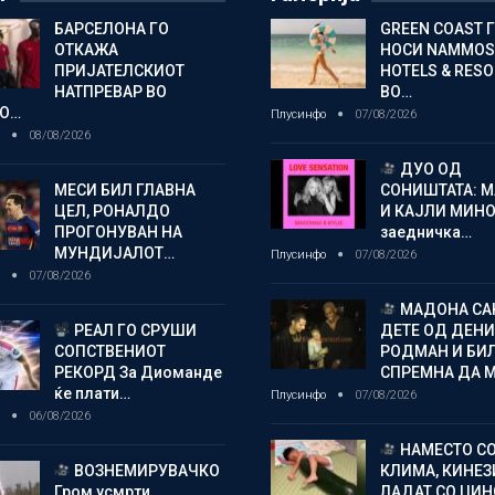
БАРСЕЛОНА ГО
GREEN COAST 
ОТКАЖА
НОСИ NAMMOS
ПРИЈАТЕЛСКИОТ
HOTELS & RES
НАТПРЕВАР ВО
ВО…
О…
Плусинфо
07/08/2026
о
08/08/2026
ДУО ОД
МЕСИ БИЛ ГЛАВНА
СОНИШТАТА: 
ЦЕЛ, РОНАЛДО
И КАЈЛИ МИНО
ПРОГОНУВАН НА
заедничка…
МУНДИЈАЛОТ…
Плусинфо
07/08/2026
о
07/08/2026
МАДОНА СА
РЕАЛ ГО СРУШИ
ДЕТЕ ОД ДЕНИ
СОПСТВЕНИОТ
РОДМАН И БИ
РЕКОРД За Диоманде
СПРЕМНА ДА 
ќе плати…
Плусинфо
07/08/2026
о
06/08/2026
НАМЕСТО С
ВОЗНЕМИРУВАЧКО
КЛИМА, КИНЕЗ
Гром усмрти
ЛАДАТ СО ЏИ