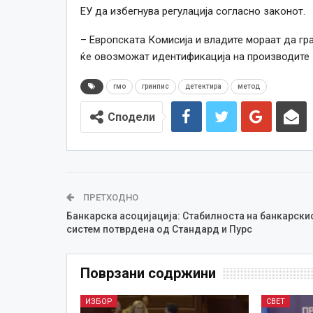
ЕУ да избегнува регулација согласно законот.
– Европската Комисија и владите мораат да гра
ќе овозможат идентификација на производите 
гмо
гринпис
детектира
метод
Сподели
ПРЕТХОДНО
Банкарска асоцијација: Стабилноста на банкарски
систем потврдена од Стандард и Пурс
Поврзани содржини
ИЗБОР
СВЕТ