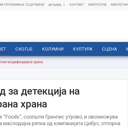
 ЗА ПРЕЗЕМАЊЕ СОДРЖИНИ
КОНТАКТ
ИМПРЕСУМ
МАРКЕТИН
АРХИВА
ВЕТ
СКОПЈЕ
КОЛУМНИ
КУЛТУРА
СЦЕНА
етски модифицирана храна
д за детекција на
ана храна
е “Foods“, соопшти Гринпис утрово, и овозможува
 маслодајна репка од компанијата Цибус, отпорна