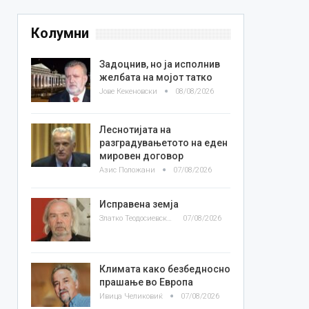
Колумни
Задоцнив, но ја исполнив
желбата на мојот татко
Јове Кекеновски
08/08/2026
Леснотијата на
разградувањетото на еден
мировен договор
Азис Положани
07/08/2026
Исправена земја
Златко Теодосиевски
07/08/2026
Климата како безбедносно
прашање во Европа
Ивица Челиковиќ
07/08/2026