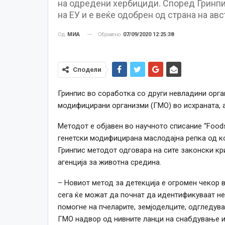
на одредени хербициди. Според Гринпи
на ЕУ и е веќе одобрен од страна на ав
Објавено
07/09/2020 12:25:38
Од
МИА
Сподели
Гринпис во соработка со други невладини орг
модифицирани организми (ГМО) во исхраната, а
Методот е објавен во научното списание “Food
генетски модифицирана маслодајна репка од к
Гринпис методот одговара на сите законски кри
агенција за животна средина.
– Новиот метод за детекција е огромен чекор в
сега ќе можат да почнат да идентификуваат не
помогне на пчеларите, земјоделците, одгледува
ГМО надвор од нивните ланци на снабдување и 