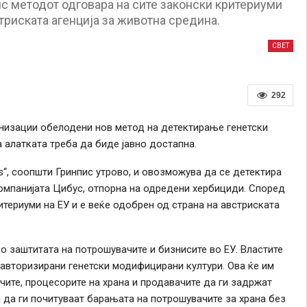
с методот одговара на сите законски критериуми
стриската агенција за животна средина.
СВЕТ
292
анизации обелодени нов метод на детектирање генетски
 алатката треба да биде јавно достапна.
s“, соопшти Гринпис утрово, и овозможува да се детектира
омпанијата Цибус, отпорна на одредени хербициди. Според
териуми на ЕУ и е веќе одобрен од страна на австриската
о заштитата на потрошувачите и бизнисите во ЕУ. Властите
авторизирани генетски модифицирани култури. Ова ќе им
чите, процесорите на храна и продавачите да ги задржат
да ги почитуваат барањата на потрошувачите за храна без