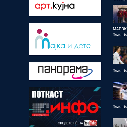
МАРОК
Плусинф
Плусинф
Плусинф