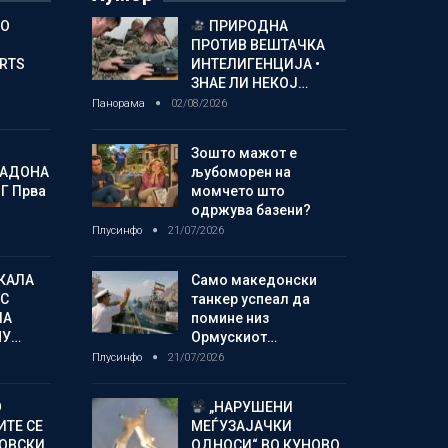
ГО
ПРИРОДНА
ПРОТИВ ВЕШТАЧКА
ORTS
ИНТЕЛИГЕНЦИЈА •
ЗНАЕ ЛИ НЕКОЈ…
Панорама
02/08/2026
Зошто мажот е
МАДОНА
љубоморен на
Г Прва
момчето што
одржува базени?
Плусинфо
21/07/2026
КАЛА
Само македонски
С
танкер успеал да
ЛА
помине низ
МУ…
Ормускиот…
Плусинфо
21/07/2026
О
„НАРУШЕНИ
ИТЕ СЕ
МЕЃУЗАЈАЧКИ
НОВСКИ
ОДНОСИ“ ВО КУНОВО