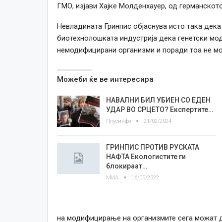
ГМО, изјави Хајке Молденхауер, од германскот
Невладината Гринпис објаснува исто така дека 
биотехнолошката индустрија дека генетски мо
немодифицирани организми и поради тоа не мо
Можеби ќе ве интересира
НАВАЛНИ БИЛ УБИЕН СО ЕДЕН
УДАР ВО СРЦЕТО? Експертите…
Плусинфо
21/02/2024
ГРИНПИС ПРОТИВ РУСКАТА
НАФТА Екологистите ги
блокираат…
МИА
16/05/2022
на модифицирање на организмите сега можат д