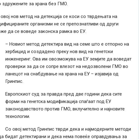
о здружените за храна без ГМО.
овој нов метод на детекција се коси со тврдењата на
дифицираните организми не се препознатливи од други
же да се воведе законска рамка во ЕУ.
– Новиот метод детектира вид на семе што е отпорно на
хербицид и создадено преку нов вид на генетски
инженеринг. Ова им овозможува на ЕУ земјите да воведат
проверки за да се сопре влезот на недозволени ГМО во
ланецот на снабдување на храна на ЕУ – изјавија од
Гринпис.
Европскиот суд за правда пред две години дека сите
форми на генетска модификација спаѓаат под ЕУ
законодавството против ГМО, вклучително и најновите
технологии.
Со овој метод Гринпис тврди дека и најмодерните методи
а бидат детектирани и дека нема повеќе оправдувања за