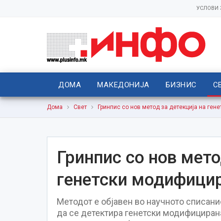
УСЛОВИ
ДОМА
МАКЕДОНИЈА
БИЗНИС
С
Дома
Свет
Гринпис со нов метод за детекција на ген
Гринпис со нов мето
генетски модифицир
Методот е објавен во научното списани
да се детектира генетски модифицирана