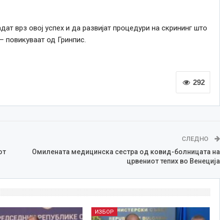
дат врз овој успех и да развијат процедури на скрининг што
– повикуваат од Гринпис.
292
СЛЕДНО
от
Омилената медицинска сестра од ковид-болницата на
црвениот тепих во Венеција
ИЗБОР