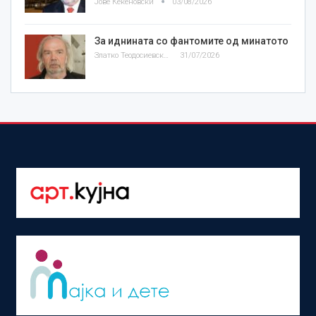
Јове Кекеновски
03/08/2026
За иднината со фантомите од минатото
Златко Теодосиевски
31/07/2026