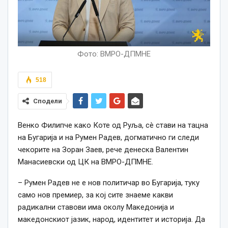
Фото: ВМРО-ДПМНЕ
518
Сподели
Венко Филипче како Коте од Руља, сè стави на тацна
на Бугарија и на Румен Радев, догматично ги следи
чекорите на Зоран Заев, рече денеска Валентин
Манасиевски од ЦК на ВМРО-ДПМНЕ.
– Румен Радев не е нов политичар во Бугарија, туку
само нов премиер, за кој сите знаеме какви
радикални ставови има околу Македонија и
македонскиот јазик, народ, идентитет и историја. Да