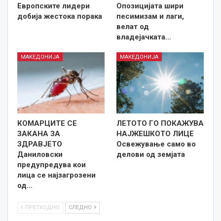
Европските лидери
Опозицијата шири
добија жестока порака
песимизам и лаги,
велат од
владејачката…
МАКЕДОНИЈА
МАКЕДОНИЈА
КОМАРЦИТЕ СЕ
ЛЕТОТО ГО ПОКАЖУВА
ЗАКАНА ЗА
НАЈЖЕШКОТО ЛИЦE
ЗДРАВЈЕТО
Освежување само во
Даниловски
делови од земјата
предупредува кои
лица се најзагрозени
од…
ПРЕТХОДНО
СЛЕДНО