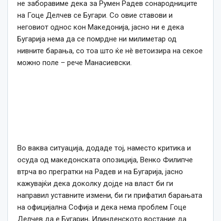
не заборавиме дека за Румен Радев сонародниците
на Гоце Делчев се Бугари. Со овие ставови и
неговиот однос кон Македонија, јасно ни е дека
Бугарија нема да се помрдне ни милиметар од
нивните барања, со тоа што ќе нè ветоизира на секое
можно поле – рече Манасиевски.
Во ваква ситуација, додаде тој, наместо критика и
осуда од македонската опозиција, Венко Филипче
втрча во прегратки на Радев и на Бугарија, јасно
кажувајќи дека доколку дојде на власт би ги
направил уставните измени, би ги прифатил барањата
на официјална Софија и дека нема проблем Гоце
Делчев да е Бугарин, Илинденското востание да