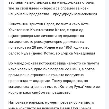
застанат на вистинската, на македонската страна,
тие за свои лични интереси се спремни за нови
национални предавства – предупреди Манасиевски.
Константин Христов Саров, познат и како Коте
Христов или Константинос Котас, е една од
најконтроверзните личности од периодот на
македонското револуционерно движење на
почетокот на 20 век. Роден е во 1863 година во
селото Руља (денес Котас, во Егејска Македонија).
Во македонската историографија најчесто се памети
како човек кој прво бил поврзан со ВМРО, а потоа
преминал на страната на грчката вооружена
пропаганда — андартите. Токму поради тоа, во
македонската јавност името „Коте од Руља“ често се
користи како симбол за предавство.
Најпознат и најтежок момент поврзан со неговото
име е убиството на војводата Лазар Поп Трајков.