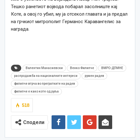
Тешко ранетиот војвода побарал засолниште кај
Коте, а овој го убил, му ја отсекол главата и ја предал
на грчкиот митрополит Германос Каравангелис за
награда.
Валентин Манасиевски
Венко Филипче
ВМРО-ДПМНЕ
распродажба на националните интереси
румен радев
филипче втрча во прегратките на радев
филипче е како коте од руља
518
Сподели