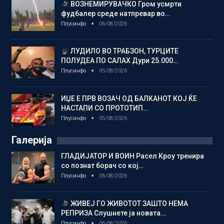
ВОЗНЕМИРУВАЧКО Гром усмрти
фудбалер среде натпревар во…
Плусинфо
06/08/2026
ЛУДИЛО ВО ТРАБЗОН, ТУРЦИТЕ
ПОЛУДЕА ПО САЛАХ Дури 25.000…
Плусинфо
05/08/2026
ИЏЕ Е ПРВ ВОЗАЧ ОД БАЛКАНОТ КОЈ ЌЕ
НАСТАПИ СО ПРОТОТИП…
Плусинфо
05/08/2026
Галерија
ГЛАДИЈАТОР И ВОИН Расел Кроу тренира
со познат борач со кој…
Плусинфо
06/08/2026
ЖИВЕЈ ГО ЖИВОТОТ ЗАШТО НЕМА
РЕПРИЗА Слушнете ја новата…
Плусинфо
06/08/2026