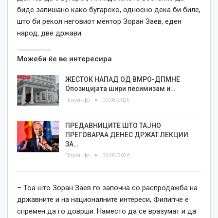
биде запишано како бугарско, односно дека би биле,
што би рекол неговиот ментор Зоран Заев, еден
народ, две држави.
Можеби ќе ве интересира
ЖЕСТОК НАПАД ОД ВМРО-ДПМНЕ
Опозицијата шири песимизам и…
Плусинфо
06/08/2026
ПРЕДАВНИЦИТЕ ШТО ТАЈНО
ПРЕГОВАРАА ДЕНЕС ДРЖАТ ЛЕКЦИИ
ЗА…
Плусинфо
06/08/2026
– Тоа што Зоран Заев го започна со распродажба на
државните и на националните интереси, Филипче е
спремен да го доврши. Наместо да се вразумат и да