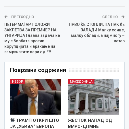
ПРЕТХОДНО
СЛЕДНО
ПЕТЕР МАЃАР ПОЛОЖИ
ПРВО ЌЕ СТОПЛИ, ПА ПАК ЌЕ
ЗАКЛЕТВА ЗА ПРЕМИЕР НА
ЗАЛАДИ Малку сонце,
УНГАРИЈА Главна задача ќе
малку облаци, а најмногу –
му е борбата против
ветер
корупцијата и враќање на
замрзнатите пари од ЕУ
Поврзани содржини
ИЗБОР
МАКЕДОНИЈА
ТРАМП ОТКРИ ШТО
ЖЕСТОК НАПАД ОД
ЈА „УБИВА“ ЕВРОПА
ВМРО-ДПМНЕ