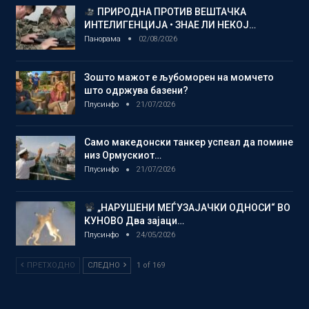
ПРИРОДНА ПРОТИВ ВЕШТАЧКА
ИНТЕЛИГЕНЦИЈА • ЗНАЕ ЛИ НЕКОЈ…
Панорама
02/08/2026
Зошто мажот е љубоморен на момчето
што одржува базени?
Плусинфо
21/07/2026
Само македонски танкер успеал да помине
низ Ормускиот…
Плусинфо
21/07/2026
„НАРУШЕНИ МЕЃУЗАЈАЧКИ ОДНОСИ“ ВО
КУНОВО Два зајаци…
Плусинфо
24/05/2026
ПРЕТХОДНО
СЛЕДНО
1 of 169