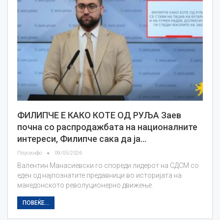
ФИЛИПЧЕ Е КАКО КОТЕ ОД РУЉА Заев
почна со распродажбата на националните
интереси, Филипче сака да ја…
Плусинфо
09/05/2026
Валентин Манасиевски го спореди лидерот на СДСМ со
еден од најпознатите предавници во историјата на
македонското револуционерно движење.
ПОВЕЌЕ...