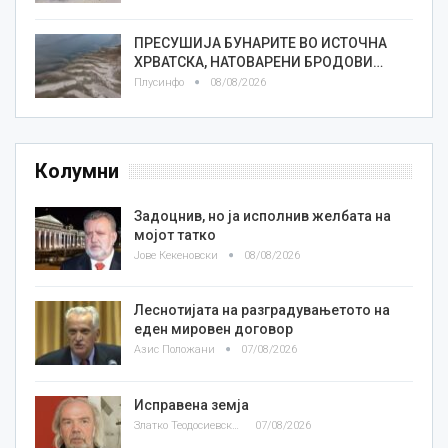
ПРЕСУШИЈА БУНАРИТЕ ВО ИСТОЧНА
ХРВАТСКА, НАТОВАРЕНИ БРОДОВИ…
Плусинфо
08/08/2026
Колумни
Задоцнив, но ја исполнив желбата на
мојот татко
Јове Кекеновски
08/08/2026
Леснотијата на разградувањетото на
еден мировен договор
Азис Положани
07/08/2026
Исправена земја
Златко Теодосиевски
07/08/2026