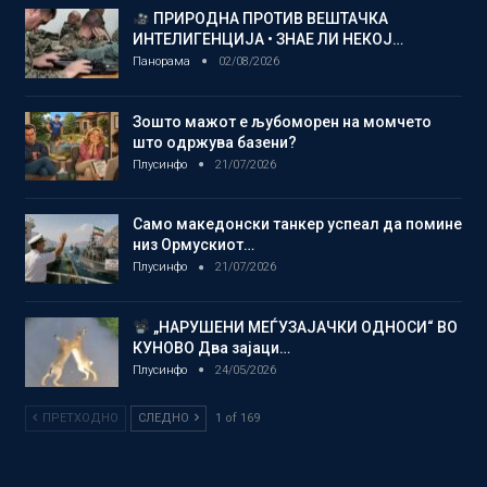
ПРИРОДНА ПРОТИВ ВЕШТАЧКА
ИНТЕЛИГЕНЦИЈА • ЗНАЕ ЛИ НЕКОЈ…
Панорама
02/08/2026
Зошто мажот е љубоморен на момчето
што одржува базени?
Плусинфо
21/07/2026
Само македонски танкер успеал да помине
низ Ормускиот…
Плусинфо
21/07/2026
„НАРУШЕНИ МЕЃУЗАЈАЧКИ ОДНОСИ“ ВО
КУНОВО Два зајаци…
Плусинфо
24/05/2026
ПРЕТХОДНО
СЛЕДНО
1 of 169