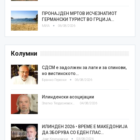
ПРОНАЈДЕН МРТОВ ИСЧЕЗНАТИОТ
ГЕРМАНСКИ ТУРИСТ ВО ГРЦИЈА…
МИА
06/08/2026
Колумни
СДСМ е задолжен за лаги и за спинови,
но вистинското…
Бранко Героски
06/08/2026
Илинденски асоцијации
Златко Теодосиевски
04/08/2026
ИЛИНДЕН 2026 • ВРЕМЕ Е МАКЕДОНИЈА
ДА ЗБОРУВА СО ЕДЕН ГЛАС…
Јове Кекеновски
03/08/2026