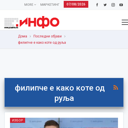
07/08/2026
MORE
МАРКЕТИНГ
Дома
Последни објави
филипче е како коте од руља
филипче е како коте од
руља
ИЗБОР