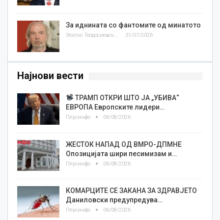
За иднината со фантомите од минатото
Златко Теодосиевски
31/07/2026
Најнови вести
ТРАМП ОТКРИ ШТО ЈА „УБИВА“
ЕВРОПА Европските лидери…
Плусинфо
06/08/2026
ЖЕСТОК НАПАД ОД ВМРО-ДПМНЕ
Опозицијата шири песимизам и…
Плусинфо
06/08/2026
КОМАРЦИТЕ СЕ ЗАКАНА ЗА ЗДРАВЈЕТО
Даниловски предупредува…
Плусинфо
06/08/2026