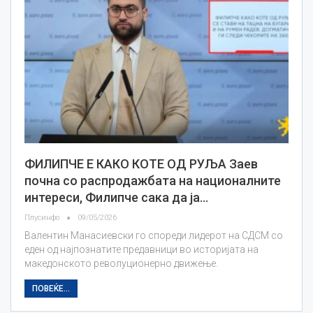
ФИЛИПЧЕ Е КАКО КОТЕ ОД РУЉА Заев
почна со распродажбата на националните
интереси, Филипче сака да ја…
Плусинфо
09/05/2026
Валентин Манасиевски го спореди лидерот на СДСМ со
еден од најпознатите предавници во историјата на
македонското револуционерно движење.
ПОВЕЌЕ...